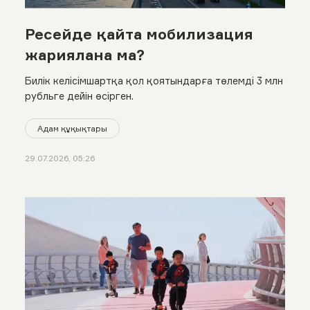
Ресейде қайта мобилизация
жариялана ма?
Билік келісімшартқа қол қоятындарға төлемді 3 млн
рубльге дейін өсірген.
Адам құқықтары
29.07.2026, 05:26