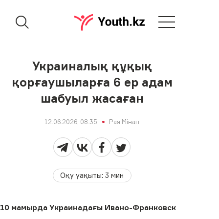
Украиналық құқық
қорғаушыларға 6 ер адам
шабуыл жасаған
12.06.2026, 08:35
Рая Мінап
Оқу уақыты
:
3
мин
10 мамырда Украинадағы Ивано-Франковск