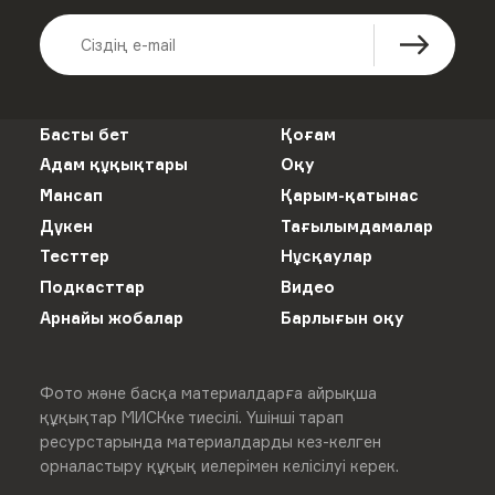
Басты бет
Қоғам
Адам құқықтары
Оқу
Мансап
Қарым-қатынас
Дүкен
Тағылымдамалар
Тесттер
Нұсқаулар
Подкасттар
Видео
Арнайы жобалар
Барлығын оқу
Фото және басқа материалдарға айрықша
құқықтар МИСКке тиесілі. Үшінші тарап
ресурстарында материалдарды кез-келген
орналастыру құқық иелерімен келісілуі керек.