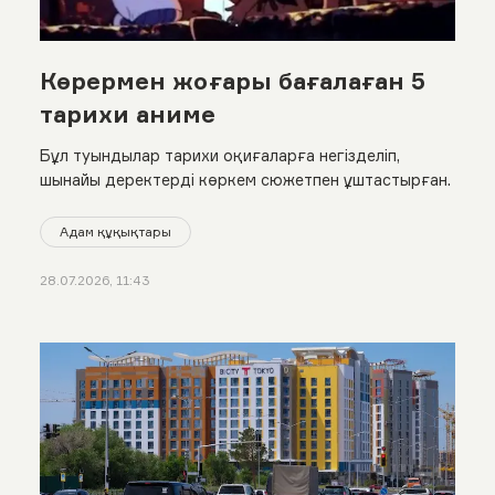
Көрермен жоғары бағалаған 5
тарихи аниме
Бұл туындылар тарихи оқиғаларға негізделіп,
шынайы деректерді көркем сюжетпен ұштастырған.
Адам құқықтары
28.07.2026, 11:43