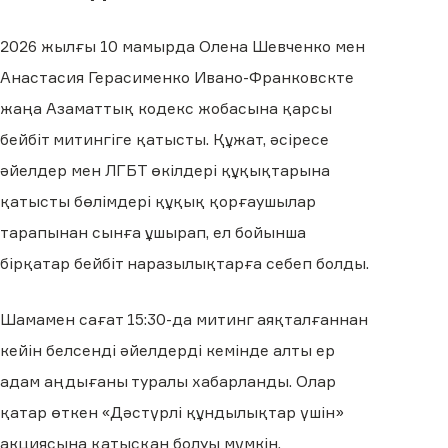
2026 жылғы 10 мамырда Олена Шевченко мен
Анастасия Герасименко Ивано-Франковскте
жаңа Азаматтық кодекс жобасына қарсы
бейбіт митингіге қатысты. Құжат, әсіресе
әйелдер мен ЛГБТ өкілдері құқықтарына
қатысты бөлімдері құқық қорғаушылар
тарапынан сынға ұшырап, ел бойынша
бірқатар бейбіт наразылықтарға себеп болды.
Шамамен сағат 15:30-да митинг аяқталғаннан
кейін белсенді әйелдерді кемінде алты ер
адам аңдығаны туралы хабарланды. Олар
қатар өткен «Дәстүрлі құндылықтар үшін»
акциясына қатысқан болуы мүмкін.