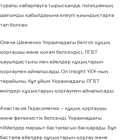
туралы хабарлауға тырысқанда, полицияның
шағымды қабылдауына елеулі қиындықтарға
тап болған.
Олена Шевченко Украинадағы белгілі құқық
қорғаушы және қоғам белсендісі, ЛГБТ
қауымдастығы мен әйелдер құқықтарын
қорғаумен айналысады. Ол Insight ҮЕҰ-ның
төрайымы, бұл ұйым Украинадағы ЛГБТ
өкілдері құқықтарын қорғаумен айналысады.
Анастасия Герасименко – құқық қорғаушы
және феминистік белсенді, Украинадағы
«Әйелдер маршы» бастамасын басқарады. Бұл
бастама әйелдер құқықтарын қорғау және