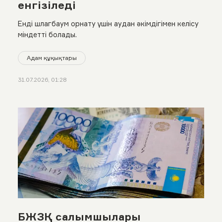
енгізіледі
Енді шлагбаум орнату үшін аудан әкімдігімен келісу
міндетті болады.
Адам құқықтары
31.07.2026, 01:28
БЖЗҚ салымшылары