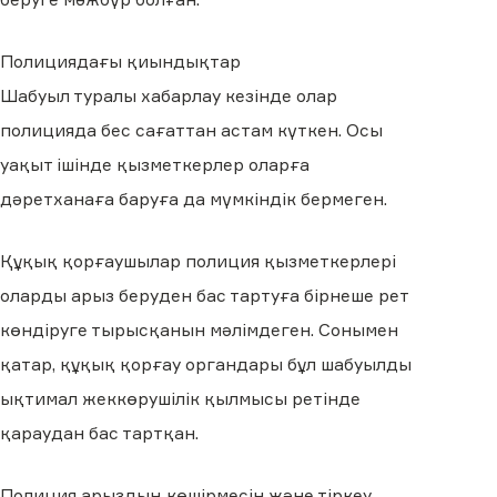
Полициядағы қиындықтар
Шабуыл туралы хабарлау кезінде олар
полицияда бес сағаттан астам күткен. Осы
уақыт ішінде қызметкерлер оларға
дәретханаға баруға да мүмкіндік бермеген.
Құқық қорғаушылар полиция қызметкерлері
оларды арыз беруден бас тартуға бірнеше рет
көндіруге тырысқанын мәлімдеген. Сонымен
қатар, құқық қорғау органдары бұл шабуылды
ықтимал жеккөрушілік қылмысы ретінде
қараудан бас тартқан.
Полиция арыздың көшірмесін және тіркеу