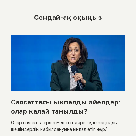
Сондай-ақ оқыңыз
Саясаттағы ықпалды әйелдер:
олар қалай танылды?
Олар саясатта ерлермен тең дәрежеде маңызды
шешімдердің қабылдануына ықпал етіп жүр/