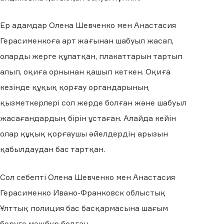
Ер адамдар Олена Шевченко мен Анастасия
Герасименкоға арт жағынан шабуыл жасап,
оларды жерге құлатқан, плакаттарын тартып
алып, оқиға орнынан қашып кеткен. Оқиға
кезінде құқық қорғау органдарының
қызметкерлері сол жерде болған және шабуыл
жасағандардың бірін ұстаған. Алайда кейін
олар құқық қорғаушы әйелдердің арызын
қабылдаудан бас тартқан.
Сол себепті Олена Шевченко мен Анастасия
Герасименко Ивано-Франковск облыстық
Ұлттық полиция бас басқармасына шағым
беруге мәжбүр болған.