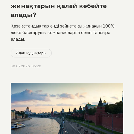
жинақтарын қалай көбейте
алады?
Қазақстандықтар енді зейнетақы жинағын 100%
жеке басқарушы компанияларға сеніп тапсыра
алады.
Адам құқықтары
30.07.2026, 05:26