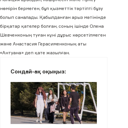
нөмірін бермеген, бұл қызметтік тәртіпті бұзу
болып саналады. Қабылданған арыз мәтінінде
бірқатар қателер болған, соның ішінде Олена
Шевченконың туған күні дұрыс көрсетілмеген
және Анастасия Герасименконың аты
«Антуана» деп қате жазылған.
Сондай-ақ оқыңыз: