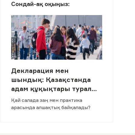
Сондай-ақ оқыңыз:
Декларация мен
шындық: Қазақстанда
адам құқықтары туралы
заңдар қалай жұмыс
Қай салада заң мен практика
істейді
арасында алшақтық байқалады?