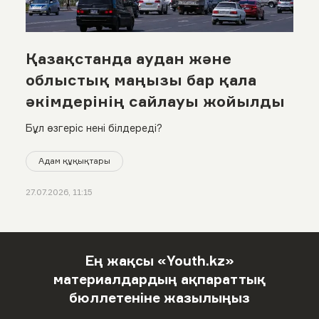
Қазақстанда аудан және
облыстық маңызы бар қала
әкімдерінің сайлауы жойылды
Бұл өзгеріс нені білдереді?
Адам құқықтары
27.07.2026, 11:15
Ең жақсы «Youth.kz»
материалдардың ақпараттық
бюллетеніне жазылыңыз