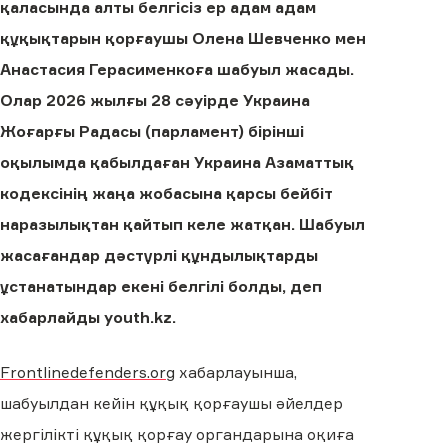
қаласында алты белгісіз ер адам адам
құқықтарын қорғаушы Олена Шевченко мен
Анастасия Герасименкоға шабуыл жасады.
Олар 2026 жылғы 28 сәуірде Украина
Жоғарғы Радасы (парламент) бірінші
оқылымда қабылдаған Украина Азаматтық
кодексінің жаңа жобасына қарсы бейбіт
наразылықтан қайтып келе жатқан. Шабуыл
жасағандар дәстүрлі құндылықтарды
ұстанатындар екені белгілі болды, деп
хабарлайды youth.kz.
Frontlinedefenders.org
хабарлауынша,
шабуылдан кейін құқық қорғаушы әйелдер
жергілікті құқық қорғау органдарына оқиға