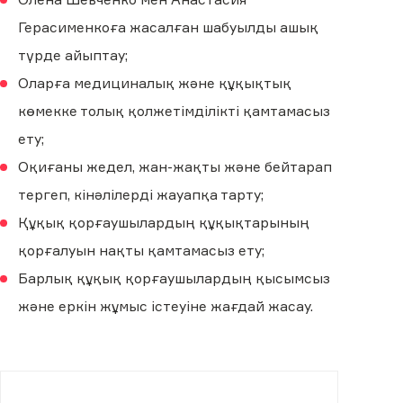
Герасименкоға жасалған шабуылды ашық
түрде айыптау;
Оларға медициналық және құқықтық
көмекке толық қолжетімділікті қамтамасыз
ету;
Оқиғаны жедел, жан-жақты және бейтарап
тергеп, кінәлілерді жауапқа тарту;
Құқық қорғаушылардың құқықтарының
қорғалуын нақты қамтамасыз ету;
Барлық құқық қорғаушылардың қысымсыз
және еркін жұмыс істеуіне жағдай жасау.