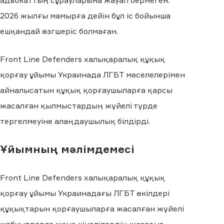
адвокаттың сұрауларына жауап бермеген.
2026 жылғы мамырға дейін бұл іс бойынша
ешқандай өзгшеріс болмаған.
Front Line Defenders халықаралық құқық
қорғау ұйымы Украинада ЛГБТ мәселелерімен
айналысатын құқық қорғаушыларға қарсы
жасалған қылмыстардың жүйелі түрде
тергелмеуіне алаңдаушылық білдірді.
Ұйымның мәлімдемесі
Front Line Defenders халықаралық құқық
қорғау ұйымы Украинадағы ЛГБТ өкілдері
құқықтарын қорғаушыларға жасалған жүйелі