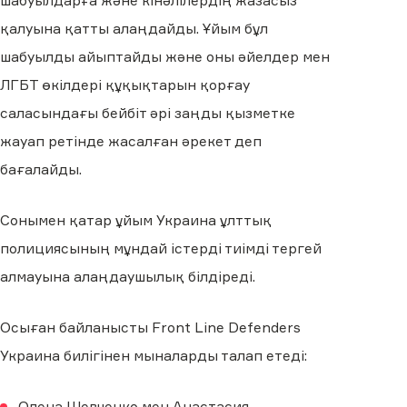
шабуылдарға және кінәлілердің жазасыз
қалуына қатты алаңдайды. Ұйым бұл
шабуылды айыптайды және оны әйелдер мен
ЛГБТ өкілдері құқықтарын қорғау
саласындағы бейбіт әрі заңды қызметке
жауап ретінде жасалған әрекет деп
бағалайды.
Сонымен қатар ұйым Украина ұлттық
полициясының мұндай істерді тиімді тергей
алмауына алаңдаушылық білдіреді.
Осыған байланысты Front Line Defenders
Украина билігінен мыналарды талап етеді:
Олена Шевченко мен Анастасия