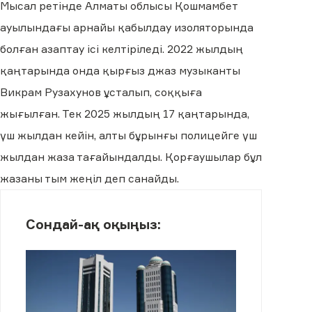
Мысал ретінде Алматы облысы Қошмамбет
ауылындағы арнайы қабылдау изоляторында
болған азаптау ісі келтіріледі. 2022 жылдың
қаңтарында онда қырғыз джаз музыканты
Викрам Рузахунов ұсталып, соққыға
жығылған. Тек 2025 жылдың 17 қаңтарында,
үш жылдан кейін, алты бұрынғы полицейге үш
жылдан жаза тағайындалды. Қорғаушылар бұл
жазаны тым жеңіл деп санайды.
Сондай-ақ оқыңыз: