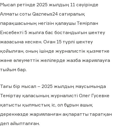
Мысал ретінде 2025 жылдың 11 сәуірінде
Алматы соты Qaznews24 сатиралық
парақшасының негізін қалаушы Темірлан
Енсебекті 5 жылға бас бостандығын шектеу
жазасына кескен. Оған 15 түрлі шектеу
қойылған, оның ішінде журналистік қызметке
және әлеуметтік желілерде жазба жариялауға
тыйым бар.
Тағы бір мысал – 2025 жылдың маусымында
Теміртау қаласының журналисті Олег Гусевке
қатысты қылмыстық іс, ол бұрын ашық
дереккөзде жарияланған ақпаратты таратқан
деп айыпталған.