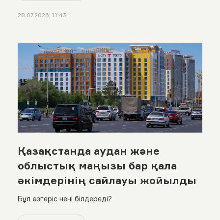
28.07.2026, 11:43
Қазақстанда аудан және
облыстық маңызы бар қала
әкімдерінің сайлауы жойылды
Бұл өзгеріс нені білдереді?