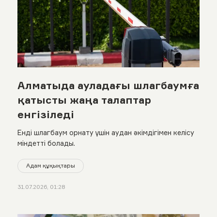
Алматыда ауладағы шлагбаумға
қатысты жаңа талаптар
енгізіледі
Енді шлагбаум орнату үшін аудан әкімдігімен келісу
міндетті болады.
Адам құқықтары
31.07.2026, 01:28