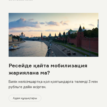
Ресейде қайта мобилизация
жариялана ма?
Билік келісімшартқа қол қоятындарға төлемді 3 млн
рубльге дейін өсірген.
Адам құқықтары