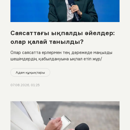
Саясаттағы ықпалды әйелдер:
олар қалай танылды?
Олар саясатта ерлермен тең дәрежеде маңызды
шешімдердің қабылдануына ықпал етіп жүр/
Адам құқықтары
07.08.2026, 01:25