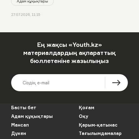
Адам құқықтары
27.07.2026, 11:15
Ең жақсы «Youth.kz»
материалдардың ақпараттық
бюллетеніне жазылыңыз
Басты бет
Қоғам
Адам құқықтары
Оқу
Мансап
Қарым-қатынас
Дүкен
Тағылымдамалар