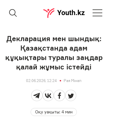
Декларация мен шындық:
Қазақстанда адам
құқықтары туралы заңдар
қалай жұмыс істейді
02.06.2026, 12:24
Рая Мінап
Оқу уақыты
:
4
мин