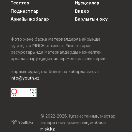
Тесттер
Нұсқаулар
Подкасттар
Видео
Арнайы жобалар
Барлығын оқу
Фото және басқа материалдарға айрықша
құқықтар МИСКке тиесілі. Үшінші тарап
ресурстарында материалдарды кез-келген
орналастыру құқық иелерімен келісілуі керек.
Барлық сұрақтар бойынша хабарласыңыз
info@youth.kz
© 2022-
2026
.
Қазақстанның жастар
ақпараттық қызметінің жобасы
misk.kz