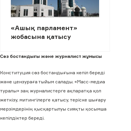
«Ашық парламент»
жобасына қатысу
Сөз бостандығы және журналист жұмысы
Конституция сөз бостандығына кепіл береді
және цензураға тыйым салады. «Масс-медиа
туралы» заң журналистерге ақпаратқа қол
жеткізу, митингілерге қатысу, теріске шығару
мерзімдерінің қысқартылуы сияқты қосымша
кепілдіктер береді.