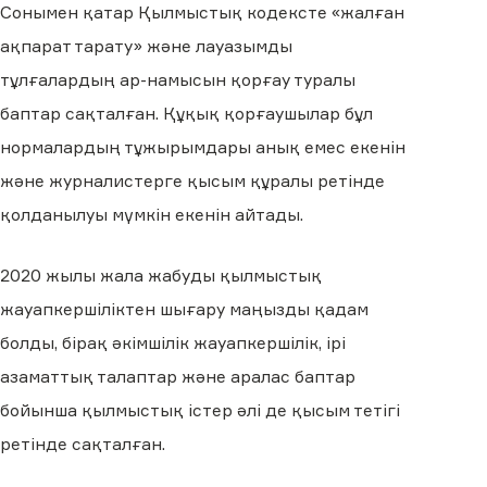
Сонымен қатар Қылмыстық кодексте «жалған
ақпарат тарату» және лауазымды
тұлғалардың ар-намысын қорғау туралы
баптар сақталған. Құқық қорғаушылар бұл
нормалардың тұжырымдары анық емес екенін
және журналистерге қысым құралы ретінде
қолданылуы мүмкін екенін айтады.
2020 жылы жала жабуды қылмыстық
жауапкершіліктен шығару маңызды қадам
болды, бірақ әкімшілік жауапкершілік, ірі
азаматтық талаптар және аралас баптар
бойынша қылмыстық істер әлі де қысым тетігі
ретінде сақталған.