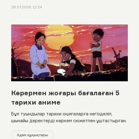
28.07.2026, 12:24
Көрермен жоғары бағалаған 5
тарихи аниме
Бұл туындылар тарихи оқиғаларға негізделіп,
шынайы деректерді көркем сюжетпен ұштастырған.
Адам құқықтары