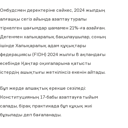
Омбудсмен деректеріне сәйкес, 2024 жылдың
алғашқы сегіз айында азаптау туралы
тіркелген шағымдар шамамен 21%-ға азайған.
Дегенмен халықаралық бақылаушылар, соның
ішінде Халықаралық адам құқықтары
федерациясы (FIDH) 2024 жылғы 8 ақпандағы
есебінде Қаңтар оқиғаларына қатысты
істердің ашықтығы жеткіліксіз екенін айтады.
Бұл жерде алшақтық ерекше сезіледі:
Конституцияның 17-бабы азаптауға тыйым
салады, бірақ практикада бұл құқық жиі
бұзылады деп бағаланады.