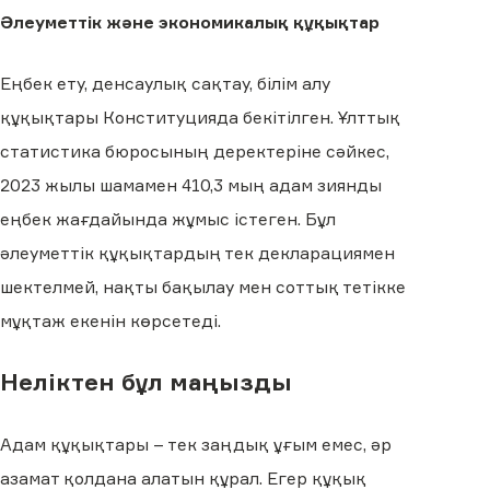
Әлеуметтік және экономикалық құқықтар
Еңбек ету, денсаулық сақтау, білім алу
құқықтары Конституцияда бекітілген. Ұлттық
статистика бюросының деректеріне сәйкес,
2023 жылы шамамен 410,3 мың адам зиянды
еңбек жағдайында жұмыс істеген. Бұл
әлеуметтік құқықтардың тек декларациямен
шектелмей, нақты бақылау мен соттық тетікке
мұқтаж екенін көрсетеді.
Неліктен бұл маңызды
Адам құқықтары – тек заңдық ұғым емес, әр
азамат қолдана алатын құрал. Егер құқық