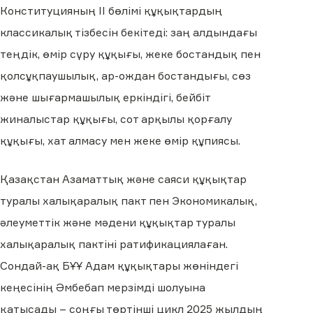
Конституцияның II бөлімі құқықтардың
классикалық тізбесін бекітеді: заң алдындағы
теңдік, өмір сүру құқығы, жеке бостандық пен
қолсұқпаушылық, ар-ождан бостандығы, сөз
және шығармашылық еркіндігі, бейбіт
жиналыстар құқығы, сот арқылы қорғалу
құқығы, хат алмасу мен жеке өмір құпиясы.
Қазақстан Азаматтық және саяси құқықтар
туралы халықаралық пакт пен Экономикалық,
әлеуметтік және мәдени құқықтар туралы
халықаралық пактіні ратификациялаған.
Сондай-ақ БҰҰ Адам құқықтары жөніндегі
кеңесінің Әмбебап мерзімді шолуына
қатысады – соңғы төртінші цикл 2025 жылдың