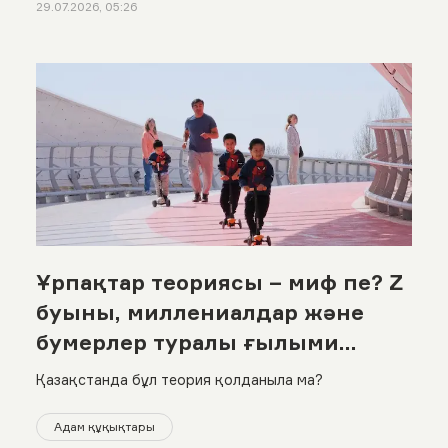
29.07.2026, 05:26
Ұрпақтар теориясы – миф пе? Z
буыны, миллениалдар және
бумерлер туралы ғылыми
шындық
Қазақстанда бұл теория қолданыла ма?
Адам құқықтары