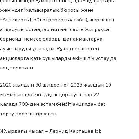
(соның ішінде Қазақстанның адам құқықтары
жөніндегі халықаралық бюросы және
«АктивистыНеЭкстремисты» тобы), жергілікті
атқарушы органдар митингілерге жиі рұқсат
бермейді немесе оларды шет аймақтарға
ауыстыруды ұсынады. Рұқсат етілмеген
акцияларға қатысушыларды әкімшілік ұстау да
кең таралған.
2020 жылдың 30 шілдесінен 2025 жылдың 19
мамырына дейін құқық қорғаушылар 22
қалада 700-ден астам бейбіт акциядан бас
тарту дерегін тіркеген.
Жуырдағы мысал – Леонид Карташев ісі: