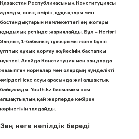
Қазақстан Республикасының Конституциясы
адамды, оның өмірін, құқықтары мен
бостандықтарын мемлекеттегі ең жоғары
құндылық ретінде жариялайды. Бұл – Негізгі
Заңның 1-бабының тұжырымы және бүкіл
ұлттық құқық қорғау жүйесінің бастапқы
нүктесі. Алайда Конституция мен заңдарда
жазылған нормалар мен олардың күнделікті
өмірдегі іске асуы арасында жиі алшақтық
байқалады. Youth.kz басылымы осы
алшақтықтың қай жерлерде көбірек
көрінетінін талдайды.
Заң неге кепілдік береді