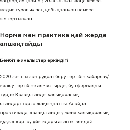
заңдар, сондай-ақ 2024 жылғы жаңа «Масс-
медиа туралы» заң қабылданған немесе
жаңартылған.
Норма мен практика қай жерде
алшақтайды
Бейбіт жиналыстар еркіндігі
2020 жылғы заң рұқсат беру тәртібін хабарлау/
келісу тәртібіне алмастырды, бұл формалды
түрде Қазақстанды халықаралық
стандарттарға жақындатты. Алайда
практикада, қазақстандық және халықаралық
құқық қорғау ұйымдары атап өткендей