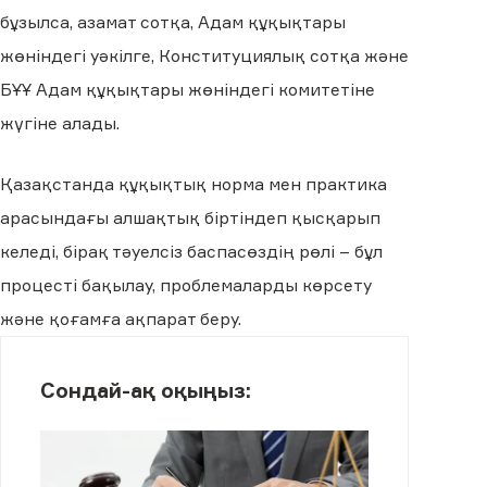
бұзылса, азамат сотқа, Адам құқықтары
жөніндегі уәкілге, Конституциялық сотқа және
БҰҰ Адам құқықтары жөніндегі комитетіне
жүгіне алады.
Қазақстанда құқықтық норма мен практика
арасындағы алшақтық біртіндеп қысқарып
келеді, бірақ тәуелсіз баспасөздің рөлі – бұл
процесті бақылау, проблемаларды көрсету
және қоғамға ақпарат беру.
Сондай-ақ оқыңыз: