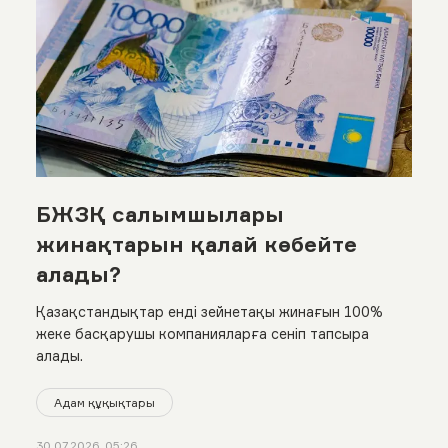
БЖЗҚ салымшылары
жинақтарын қалай көбейте
алады?
Қазақстандықтар енді зейнетақы жинағын 100%
жеке басқарушы компанияларға сеніп тапсыра
алады.
Адам құқықтары
30.07.2026, 05:26