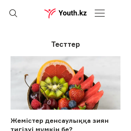
Тесттер
Жемістер денсаулыққа зиян
тигізуі мүмкін бе?