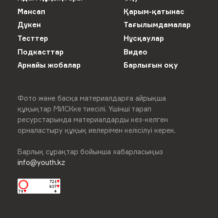
Мансап
Қарым-қатынас
Дүкен
Тағылымдамалар
Тесттер
Нұсқаулар
Подкасттар
Видео
Арнайы жобалар
Барлығын оқу
Фото және басқа материалдарға айрықша
құқықтар МИСКке тиесілі. Үшінші тарап
ресурстарында материалдарды кез-келген
орналастыру құқық иелерімен келісілуі керек.
Барлық сұрақтар бойынша хабарласыңыз
info@youth.kz