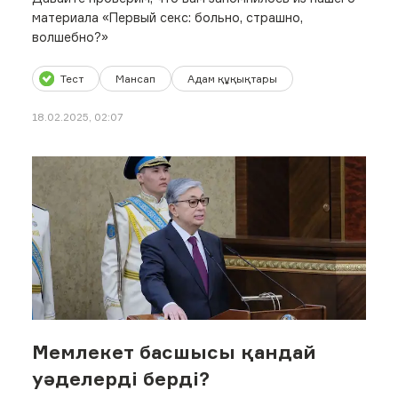
материала «Первый секс: больно, страшно,
волшебно?»
Тест
Мансап
Адам құқықтары
18.02.2025, 02:07
Мемлекет басшысы қандай
уәделерді берді?