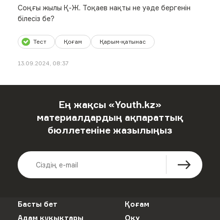
Соңғы жылы Қ-Ж. Тоқаев нақты не уәде бергенін
білесіз бе?
Тест
Қоғам
Қарым-қатынас
13.09.2024, 08:37
Ең жақсы «Youth.kz»
материалдардың ақпараттық
бюллетеніне жазылыңыз
Басты бет
Қоғам
Адам құқықтары
Оқу