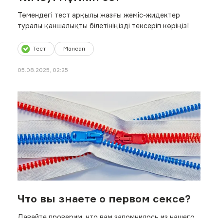
Төмендегі тест арқылы жазғы жеміс-жидектер
туралы қаншалықты білетініңізді тексеріп көріңіз!
Тест
Мансап
05.08.2025, 02:25
Что вы знаете о первом сексе?
Давайте проверим, что вам запомнилось из нашего