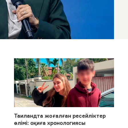
Таиландта жоғалған ресейліктер
өлімі: оқиға хронологиясы