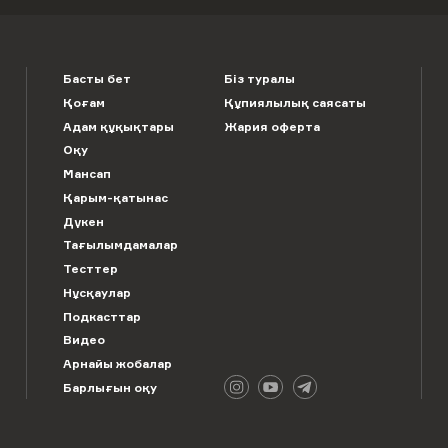
Басты бет
Біз туралы
Қоғам
Құпиялылық саясаты
Адам құқықтары
Жария оферта
Оқу
Мансап
Қарым-қатынас
Дүкен
Тағылымдамалар
Тесттер
Нұсқаулар
Подкасттар
Видео
Арнайы жобалар
Барлығын оқу