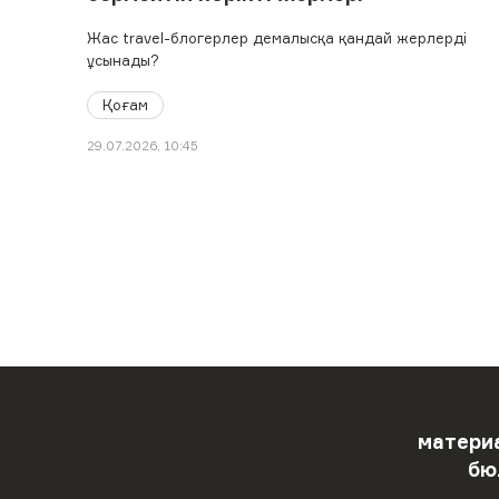
Жас travel-блогерлер демалысқа қандай жерлерді
ұсынады?
Қоғам
29.07.2026, 10:45
матери
бю