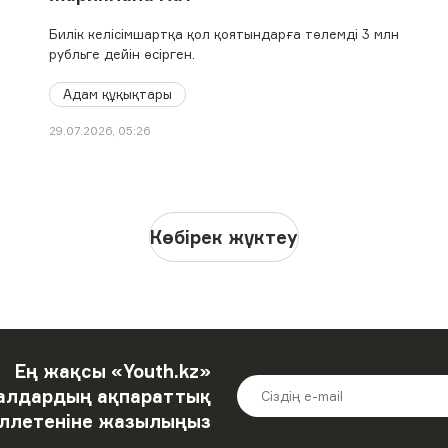
Билік келісімшартқа қол қоятындарға төлемді 3 млн
рубльге дейін өсірген.
Адам құқықтары
29.07.2026, 05:26
Көбірек жүктеу
Ең жақсы «Youth.kz»
алдардың ақпараттық
ллетеніне жазылыңыз