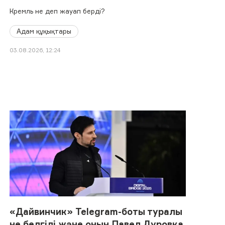
Кремль не деп жауап берді?
Адам құқықтары
03.08.2026, 12:24
«Дайвинчик» Telegram-боты туралы
не белгілі және оның Павел Дуровқа