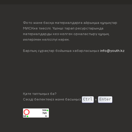
Фото және басқа материалдарға айрықша құқықтар
МИСКке тиесілі. Үшінші тарап ресурстарында
материалдарды кез-келген орналастыру құқық
иелерімен келісілуі керек.
Барлық сұрақтар бойынша хабарласыңыз
info@youth.kz
Қате таптыңыз ба?
Сөзді бөлектеңіз және басыңыз
Ctrl
+
Enter