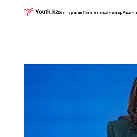
Біз туралы
Тағылымдамалар
Адам 