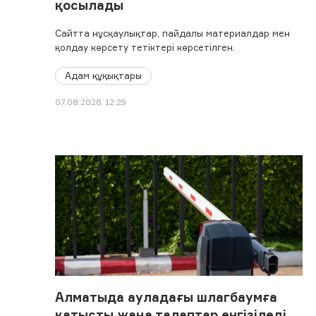
қосылады
Сайтта нұсқаулықтар, пайдалы материалдар мен
қолдау көрсету тетіктері көрсетілген.
Адам құқықтары
07.08.2026, 12:29
Алматыда ауладағы шлагбаумға
қатысты жаңа талаптар енгізіледі