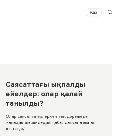
Қаз
Саясаттағы ықпалды
әйелдер: олар қалай
танылды?
Олар саясатта ерлермен тең дәрежеде
маңызды шешімдердің қабылдануына ықпал
етіп жүр/