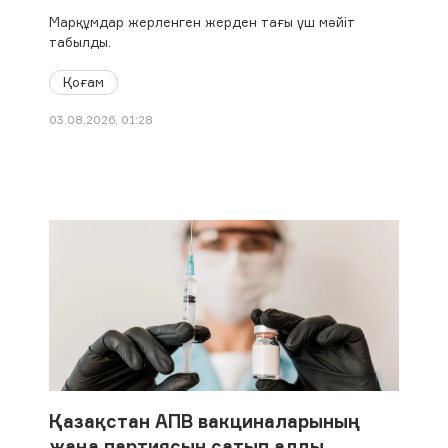
Марқұмдар жерленген жерден тағы үш мәйіт
табылды.
Қоғам
03.08.2026, 01:28
Қазақстан АПВ вакциналарының
жаңа партиясын сатып алды