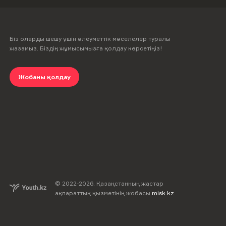
Біз оларды шешу үшін әлеуметтік мәселелер туралы
жазамыз. Біздің жұмысымызға қолдау көрсетіңіз!
Жобаны қолдау
© 2022-
2026
.
Қазақстанның жастар
ақпараттық қызметінің жобасы
misk.kz