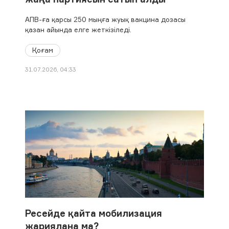
АПВ-ға қарсы 250 мыңға жуық вакцина дозасы
қазан айында елге жеткізіледі.
Қоғам
31.07.2026, 04:33
Ресейде қайта мобилизация
жариялана ма?