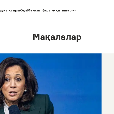
құқықтары
Оқу
Мансап
Қарым-қатынас
Мақалалар