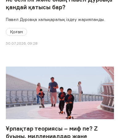
қандай қатысы бар?
Павел Дуровқа халықаралық іздеу жарияланды.
Қоғам
30.07.2026, 09:28
Ұрпақтар теориясы – миф пе? Z
буыны, миллениалдар және