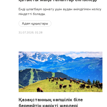
Енді шлагбаум орнату үшін аудан әкімдігімен келісу
міндетті болады.
Адам құқықтары
31.07.2026, 01:28
Қазақстанның көпшілік біле
бермейтін көрікті жерлері