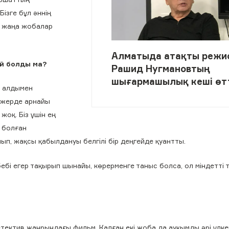
Бізге бұл әннің
оп жаңа жобалар
Алматыда атақты режи
ай болды ма?
Рашид Нугмановтың
шығармашылық кеші өт
ң алдымен
 жерде арнайы
оқ. Біз үшін ең
ы болған
ып, жақсы қабылдануы белгілі бір деңгейде қуантты.
ебі егер тақырып шынайы, көрерменге таныс болса, ол міндетті 
етектив жанрындағы фильм. Қалған екі жоба да ауқымды әрі үлк