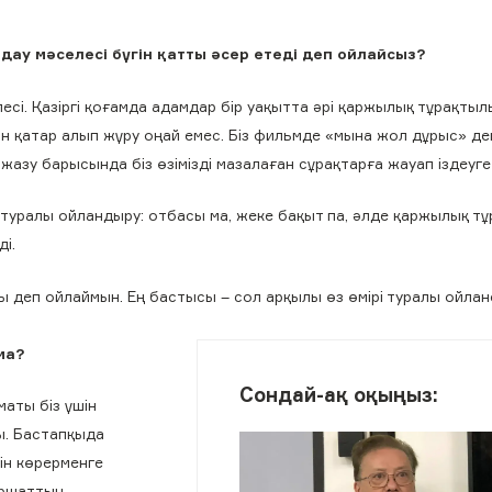
дау мәселесі бүгін қатты әсер етеді деп ойлайсыз?
есі. Қазіргі қоғамда адамдар бір уақытта әрі қаржылық тұрақтылы
ын қатар алып жүру оңай емес. Біз фильмде «мына жол дұрыс» д
жазу барысында біз өзімізді мазалаған сұрақтарға жауап іздеуг
 туралы ойландыру: отбасы ма, жеке бақыт па, әлде қаржылық т
і.
ы деп ойлаймын. Ең бастысы – сол арқылы өз өмірі туралы ойлан
ма?
Сондай-ақ оқыңыз:
маты біз үшін
ы. Бастапқыда
ін көрерменге
Аршаттың