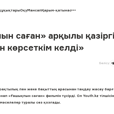
құқықтары
Оқу
Мансап
Қарым-қатынас
ын саған» арқылы қазірг
 көрсеткім келді»
Бөлісу
:
ұрақтылық пен жеке бақыттың арасынан таңдау жасау барғ
нап «Ғашықпын саған» фильмін түсірді. Ол Youth.kz тілшісі
мәселелер туралы сөз қозғады.