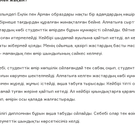
льмдегі Еңлік пен Арман образдары нақты бір адамдардың көшір
 бірнеше тағдырдан құралған жинақталған бейне. Алматыға сырт
ардың көбі студенттік өмірден бұрын күнкөрісті ойлайды. Өйткен
соған итермелейді. Кейбірі шыдамай ауылына қайтып кетеді, ал ке
ты жібермей қояды. Менің ойымша, қазіргі жастардың басты мәс
 – мамандық пен өмір шындығының сәйкес келмеуі.
бі, студенттік өмір көпшілік ойлағандай тек сабақ оқып, студен
ғын көрумен шектелмейді. Алматыға келген жастардың көбі күн
мен жүреді, жұмыс істейді, ақша табуға тырысады. Кейбірі тіпті 
амай туған жеріне қайтып кетеді. Ал кейбірі қиындықтарға қара
п, өмірін осы қалада жалғастырады.
лігі дипломнан бұрын ақша табуды ойлайды. Себебі олар тек өзі
уметтік шындықты көрсеткісіміз келді.