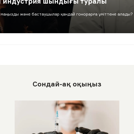
н индустрия шындығы туралы
 маңызды және бастаушылар қандай гонорарға үміттене алады?
Сондай-ақ оқыңыз