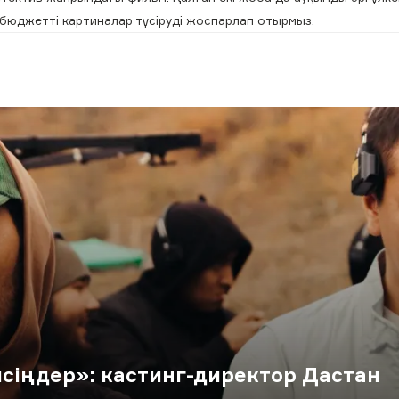
 бюджетті картиналар түсіруді жоспарлап отырмыз.
сіңдер»: кастинг-директор Дастан