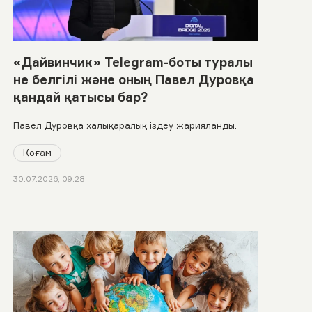
«Дайвинчик» Telegram-боты туралы
не белгілі және оның Павел Дуровқа
қандай қатысы бар?
Павел Дуровқа халықаралық іздеу жарияланды.
Қоғам
30.07.2026, 09:28