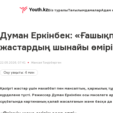
Біз туралы
Тағылымдамалар
Адам 
Думан Еркінбек: «Ғашықп
жастардың шынайы өмірін
22.05.2026, 07:41
Жансая Тәңірберген
Оқу уақыты
:
4
мин
Қазіргі жастар үшін махаббат пен мансаптың, қаржылық т
күрделене түсті. Режиссер Думан Еркінбек осы мәселеге ар
сұқбатында картинаның қалай жасалғанын және басқа да 