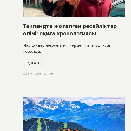
Таиландта жоғалған ресейліктер
өлімі: оқиға хронологиясы
Марқұмдар жерленген жерден тағы үш мәйіт
табылды.
Қоғам
03.08.2026, 01:28