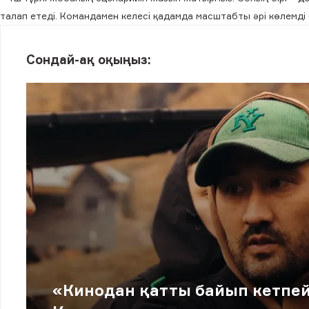
талап етеді. Командамен келесі қадамда масштабты әрі көлемді
Сондай-ақ оқыңыз:
«Кинодан қатты байып кетпей