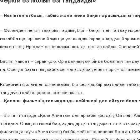
«Әркім өз жолын өзі таңдайды»
–
Неліктен отбасы, табыс және жеке бақыт арасындағы таң
– Фильмдегі негізгі тақырыптардың бірі – бақыт пен таңдау мәсел
махаббатқа, әрі жеке бақытқа ұмтылады. Бірақ олардың барлығ
келген жоқ. Әр адам өзіне жақын жолды өзі таңдайды. Сценарий 
Басты мақсат – сұрақ қою. Әр адамның өмірінде болатын таңдау
па. Осы үш бағыттың қайсысы маңыздырақ екенін әркім өзі шешед
Көрермен фильмнен өзіне жақын бір сезімді, бір жағдайды табад
таңдауын қайта қараса, сол жеткілікті.
–
Қаланы фильмнің толыққанды кейіпкері деп айтуға бола 
– Біз тіпті титрда «Қала Алматы» деп арнайы жаздық. Өйткені Ал
тірі қала. Оның өз мінезі бар, адамдардың тағдырын тоғыстырад
фильмнің атауы «Алматының біз білмейтін көшелері» болған. Кей
есте тез сақталуы үшін атауы өзгертілген. Сондай-ақ фильмде 