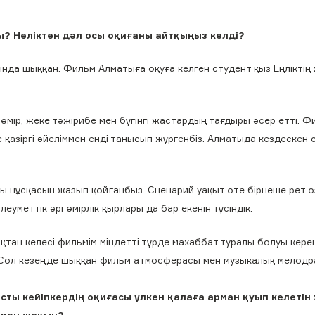
ы? Неліктен дәл осы оқиғаны айтқыңыз келді?
нда шыққан. Фильм Алматыға оқуға келген студент қыз Еңліктің
ір, жеке тәжірибе мен бүгінгі жастардың тағдыры әсер етті. Ф
 қазіргі әйеліммен енді танысып жүргенбіз. Алматыда кездескен 
 нұсқасын жазып қойғанбыз. Сценарий уақыт өте бірнеше рет өз
уметтік әрі өмірлік қырлары да бар екенін түсіндік.
тан келесі фильмім міндетті түрде махаббат туралы болуы керек
. Сол кезеңде шыққан фильм атмосферасы мен музыкалық мелодр
сты кейіпкердің оқиғасы үлкен қалаға арман қуып келетін
імен жақын?