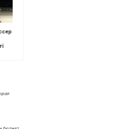
ссер
ті
түрде
ен бюджет