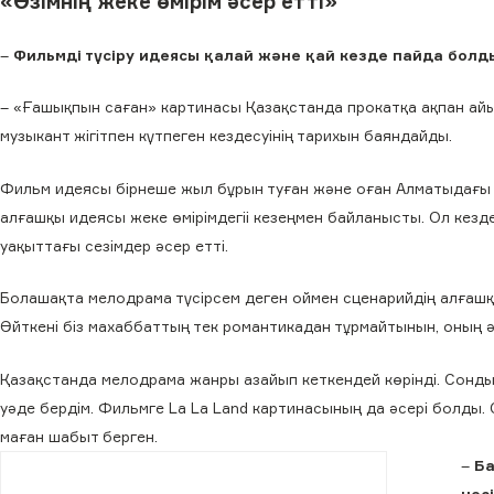
«Өзімнің жеке өмірім әсер етті»
–
Фильмді түсіру идеясы қалай және қай кезде пайда болд
– «Ғашықпын саған» картинасы Қазақстанда прокатқа ақпан айы
музыкант жігітпен күтпеген кездесуінің тарихын баяндайды.
Фильм идеясы бірнеше жыл бұрын туған және оған Алматыдағы өм
алғашқы идеясы жеке өмірімдегіі кезеңмен байланысты. Ол кезде
уақыттағы сезімдер әсер етті.
Болашақта мелодрама түсірсем деген оймен сценарийдің алғашқы
Өйткені біз махаббаттың тек романтикадан тұрмайтынын, оның әле
Қазақстанда мелодрама жанры азайып кеткендей көрінді. Сондық
уәде бердім. Фильмге La La Land картинасының да әсері болды
маған шабыт берген.
–
Ба
нес