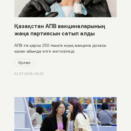
Қазақстан АПВ вакциналарының
жаңа партиясын сатып алды
АПВ-ға қарсы 250 мыңға жуық вакцина дозасы
қазан айында елге жеткізіледі.
Қоғам
31.07.2026, 04:33