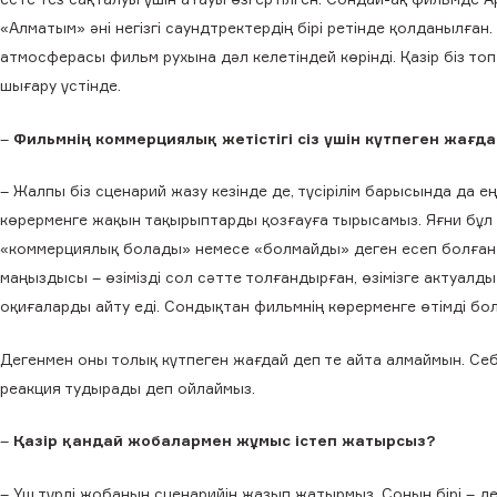
«Алматым» әні негізгі саундтректердің бірі ретінде қолданылған. 
атмосферасы фильм рухына дәл келетіндей көрінді. Қазір біз т
шығару үстінде.
–
Фильмнің коммерциялық жетістігі сіз үшін күтпеген жағд
– Жалпы біз сценарий жазу кезінде де, түсірілім барысында да е
көрерменге жақын тақырыптарды қозғауға тырысамыз. Яғни бұл
«коммерциялық болады» немесе «болмайды» деген есеп болған ж
маңыздысы – өзімізді сол сәтте толғандырған, өзімізге актуалд
оқиғаларды айту еді. Сондықтан фильмнің көрерменге өтімді бол
Дегенмен оны толық күтпеген жағдай деп те айта алмаймын. Себ
реакция тудырады деп ойлаймыз.
–
Қазір қандай жобалармен жұмыс істеп жатырсыз?
– Үш түрлі жобаның сценарийін жазып жатырмыз. Соның бірі – д