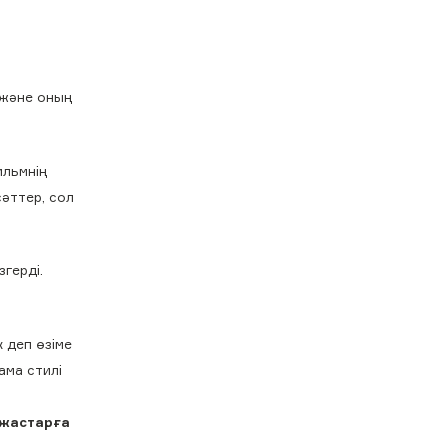
 және оның
ильмнің
сәттер, сол
герді.
 деп өзіме
ама стилі
 жастарға