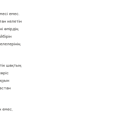
месі емес.
тан келетін
і өмірдің
йбірін
елелерінің
ттік шақтың
көріс
оқуын
мастан
н емес,