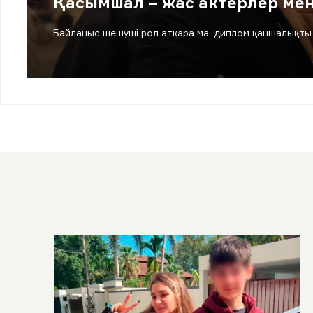
Қасымшал – жас актерлер ме
Байланыс шешуші рөл атқара ма, диплом қаншалықты