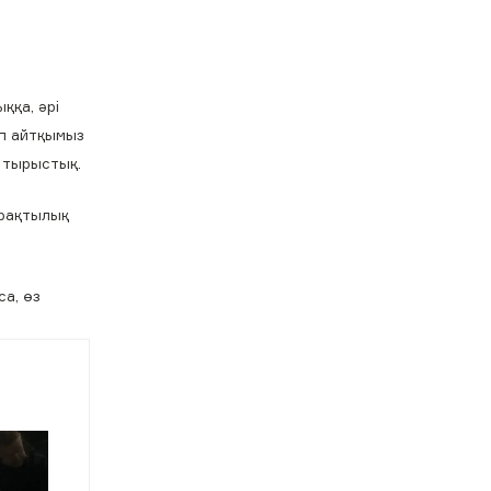
ққа, әрі
еп айтқымыз
е тырыстық.
ұрақтылық
са, өз