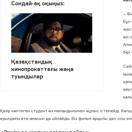
Сондай-ақ оқыңыз:
– Фи
Бұл
жаст
өзі 
Алма
бірі
Қазақстандық
Себе
кинопрокаттағы жаңа
қызы
туындылар
қамы
аяқт
қалы
Қазір көптеген студент өз мамандығымен жұмыс істемейді. Көпші
ауылдағы ата-анасын да ойлайды. Біз фильм арқылы дәл осы әле