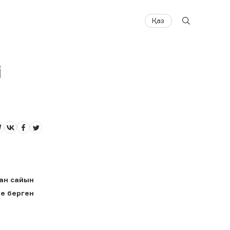
Қаз
і
ан сайын
не берген