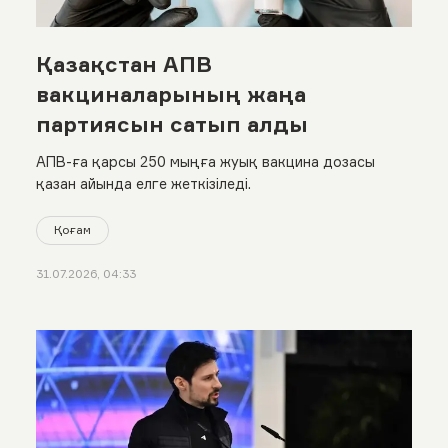
Қазақстан АПВ
вакциналарының жаңа
партиясын сатып алды
АПВ-ға қарсы 250 мыңға жуық вакцина дозасы
қазан айында елге жеткізіледі.
Қоғам
31.07.2026, 04:33