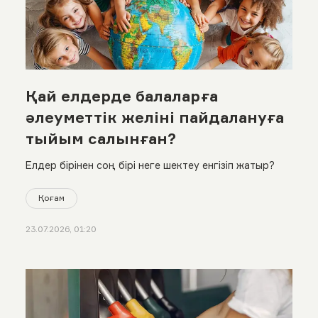
Қай елдерде балаларға
әлеуметтік желіні пайдалануға
тыйым салынған?
Елдер бірінен соң бірі неге шектеу енгізіп жатыр?
Қоғам
23.07.2026, 01:20