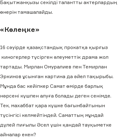
Бақытжанқызы секілді талантты актерлардың
өнерін тамашалайды.
«Көлеңке»
16 сәуірде қазақстандық прокатқа қырғыз
киногерлер түсірген әлеуметтік драма жол
тартады. Мирлан Омуралиев пен Темирлан
Эркинов ұсынған картина да әйел тақырыбы.
Мұнда бас кейіпкер Самат өмірде барлық
нәрсені күшпен алуға болады деген сенімде.
Тек, махаббат қара күшке бағынбайтынын
түсінгісі келмейтіндей. Саматтың мұндай
дүлей пиғылы Әсел үшін қандай тауқыметке
айналар екен?