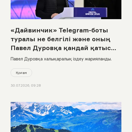
«Дайвинчик» Telegram-боты
туралы не белгілі және оның
Павел Дуровқа қандай қатысы
бар?
Павел Дуровқа халықаралық іздеу жарияланды.
Қоғам
30.07.2026, 09:28