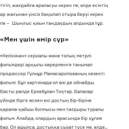
тігіп, жағдайға араласуы керек пе, әлде есіктің
ар жағынан үнсіз бақылап отыра беруі керек
пе – Шыңғыс қиын таңдаудың алдында тұр.
«Мен үшін өмір сүр»
«Келінжан» сериалы және толық метрлі
фильмдері арқылы көрерменге танымал
продюссер Гүлнұр Мамасарипованың кезекті
фильмі. Бұл картинада ол өзі де ойнайды.
Басты рөлде Еркебұлан Тоқтар. Балалар
үйінде бірге өскен екі достың бір-біріне
қарама-қайшы болмысы мен тағдыры туралы
фильм. Алайда, олардың арасында бір құпия
бар. Ол ашылса, достыққа сызат түсе ме, әлде...