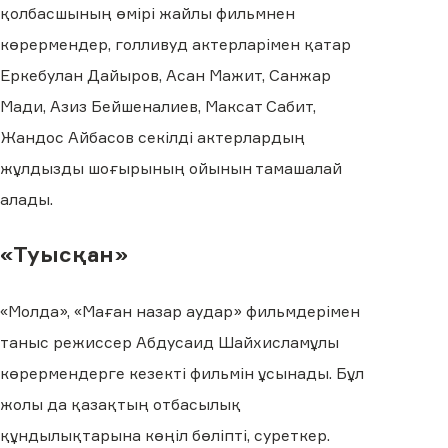
қолбасшының өмірі жайлы фильмнен
көрермендер, голливуд актерларімен қатар
Еркебулан Дайыров, Асан Мажит, Санжар
Мади, Азиз Бейшеналиев, Максат Сабит,
Жандос Айбасов секілді актерлардың
жұлдызды шоғырының ойынын тамашалай
алады.
«Туысқан»
«Молда», «Маған назар аудар» фильмдерімен
таныс режиссер Абдусаид Шайхисламұлы
көрермендерге кезекті фильмін ұсынады. Бұл
жолы да қазақтың отбасылық
құндылықтарына көңіл бөліпті, суреткер.