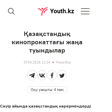
Қазақстандық
кинопрокаттағы жаңа
туындылар
07.04.2026, 12:24
Риза Иса
Оқу уақыты
:
4
мин
Сәуір айында қазақстандық көрермендерді