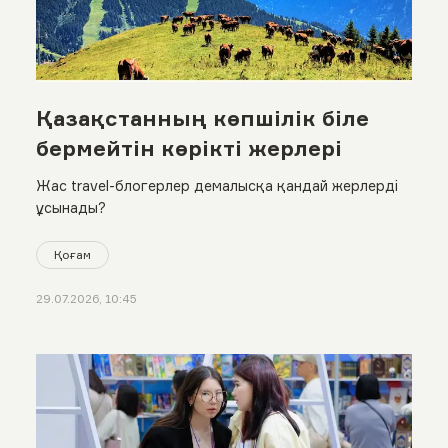
Қазақстанның көпшілік біле
бермейтін көрікті жерлері
Жас travel-блогерлер демалысқа қандай жерлерді
ұсынады?
Қоғам
29.07.2026, 10:45