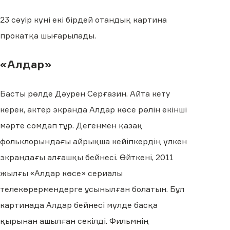
23 сәуір күні екі бірдей отандық картина
прокатқа шығарылады.
«Алдар»
Басты рөлде Дәурен Серғазин. Айта кету
керек, актер экранда Алдар көсе рөлін екінші
мәрте сомдап тұр. Дегенмен қазақ
фольклорындағы айрықша кейіпкердің үлкен
экрандағы алғашқы бейнесі. Өйткені, 2011
жылғы «Алдар көсе» сериалы
телекөрермендерге ұсынылған болатын. Бұл
картинада Алдар бейнесі мүлде басқа
қырынан ашылған секілді. Фильмнің