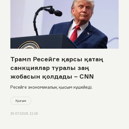
Трамп Ресейге қарсы қатаң
санкциялар туралы заң
жобасын қолдады – CNN
Ресейге экономикалық қысым күшейеді.
Қоғам
15.07.2026, 11:16