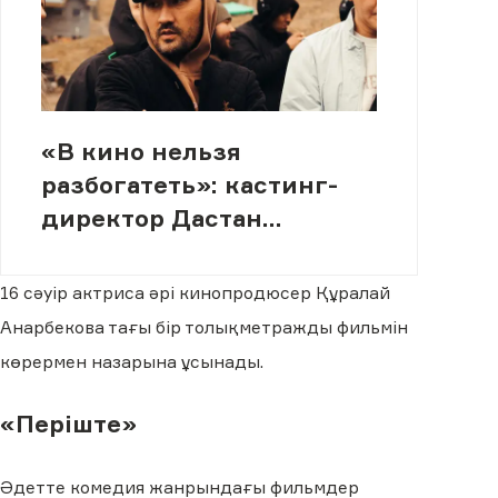
«В кино нельзя
разбогатеть»: кастинг-
директор Дастан
Касымшал о реальности
индустрии
16 сәуір актриса әрі кинопродюсер Құралай
Анарбекова тағы бір толықметражды фильмін
көрермен назарына ұсынады.
«Періште»
Әдетте комедия жанрындағы фильмдер