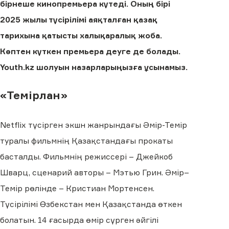
бірнеше кинопремьера күтеді. Оның бірі
2025 жылы түсірілімі аяқталған қазақ
тарихына қатысты халықаралық жоба.
Көптен күткен премьера деуге де болады.
Youth.kz шолуын назарларыңызға ұсынамыз.
«Темірлан»
Netflix түсірген экшн жанрындағы Әмір-Темір
туралы фильмнің Қазақстандағы прокаты
басталды. Фильмнің режиссері – Джейкоб
Шварц, сценарий авторы – Мэтью Грин. Әмір–
Темір рөлінде – Кристиан Мортенсен.
Түсірілімі Өзбекстан мен Қазақстанда өткен
болатын. 14 ғасырда өмір сүрген әйгілі