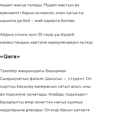
мүшел жасқа толады. Мүшел жастың өз
ерекшелігі барын ескерсек, оған қатысты
ырымға да бей – жай қарауға болмас.
Айдың соңғы күні 30 сәуір үш бірдей
қазақстандық картина көрермендерін күтеді.
«Qara»
Триллер жанрындағы Бауыржан
Сыздықовтың фильмі. Шыңғыс – студент. Ол
сыртқы бақылау камерасын сатып алып, оны
өз подъезіне орнатады. Алайда, подьездегі
бірқалыпты өмір кенеттен нағыз қылмыс
кадрларына ұласады. Ол енді басын қатерге