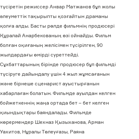
түсіретін режиссер Анвар Матжанов бұл жолы
әлеуметтік тақырыпты қозғайтын драманы
қолға алды. Басты рөлде фильмнің продюсері
Құралай Анарбекованың өзі ойнайды. Фильм
болған оқиғаның желісімен түсірілген, 90
жылдардағы өмірді суреттейді.
Сұхбаттарының бірінде продюсер бұл фильмді
түсіруге дайындалу үшін 4 жыл жұмсағанын
және бірнеше сценарист ауыстырғанын
хабарлаған болатын. Фильмде ауылдан келген
бойжеткеннің жаңа ортада бет – бет келген
қиындықтары баяндалады. Фильмде
көрермендер Шехназ Қызыханова, Арман
Уахитов, Нұралы Төлеуғазы, Раяна