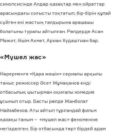
синопсисінде Алдар қазақтар мен ойраттар
арасындағы соғысты тоқтатып, бір-бірін құлай
сүйген екі жастың тағдырына арашашы
болатыны туралы айтылған. Рөлдерде Асан
Мәжит, Әшім Ахмет, Ариан Худаштиан бар.
«Мүшел жас»
Көрерменге «Қара жәшік» сериалы арқылы
таныс режиссер Әсет Жұмақанов енді
отбасылық шытырман оқиғалы комедия
ұсынып отыр. Басты рөлде Жанболат
Найзабеков. Аты айтып тұрғандай фильм
қазақы таным – «мүшел жас» феноменіне
негізделген. Бір отбасында төрт бірдей адам