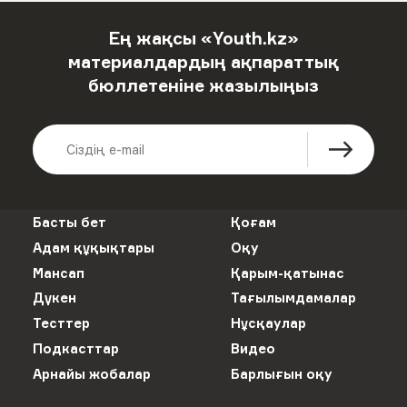
Ең жақсы «Youth.kz»
материалдардың ақпараттық
бюллетеніне жазылыңыз
Басты бет
Қоғам
Адам құқықтары
Оқу
Мансап
Қарым-қатынас
Дүкен
Тағылымдамалар
Тесттер
Нұсқаулар
Подкасттар
Видео
Арнайы жобалар
Барлығын оқу