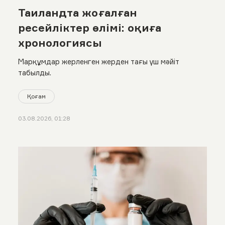
Таиландта жоғалған
ресейліктер өлімі: оқиға
хронологиясы
Марқұмдар жерленген жерден тағы үш мәйіт
табылды.
Қоғам
03.08.2026, 01:28