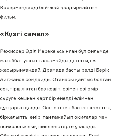
Көрермендерді бей-жай қалдырмайтын
фильм.
«Күзгі самал»
Режиссер Әділ Мереке ұсынған бұл фильмде
махаббат уақыт талғамайды деген идея
жасырынғандай. Драмада басты рөлді Берік
Айтжанов сомдайды. Отанасы қайтыс болған
соң тіршіліктен баз кешіп, өзімен өзі өмір
сүруге көшкен қарт бір әйелді өлімнен
құтқарып қалды. Осы сәттен бастап қарттың
бірқалыпты өмірі таңғажайып оқиғалар мен
психологиялық шиеленістерге ұласады.
Өйткені екеуінің де жаны жүдеу еді. Енді