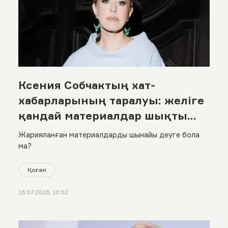
Ксения Собчактың хат-
хабарларының таралуы: желіге
қандай материалдар шықты
және журналистің өзі не дейді?
Жарияланған материалдарды шынайы деуге бола
ма?
Қоғам
16.07.2026, 10:52