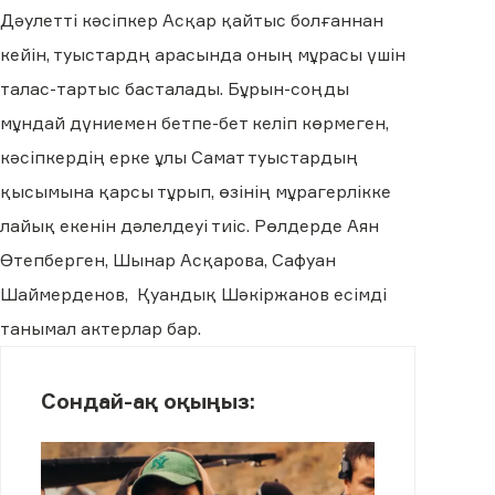
Дәулетті кәсіпкер Асқар қайтыс болғаннан
кейін, туыстардң арасында оның мұрасы үшін
талас-тартыс басталады. Бұрын-соңды
мұндай дүниемен бетпе-бет келіп көрмеген,
кәсіпкердің ерке ұлы Самат туыстардың
қысымына қарсы тұрып, өзінің мұрагерлікке
лайық екенін дәлелдеуі тиіс. Рөлдерде Аян
Өтепберген, Шынар Асқарова, Сафуан
Шаймерденов, Қуандық Шәкіржанов есімді
танымал актерлар бар.
Сондай-ақ оқыңыз: