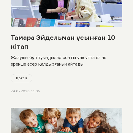
Тамара Эйдельман ұсынған 10
кітап
Жазушы бұл туындылар соңғы уақытта өзіне
ерекше әсер қалдырғанын айтады
Қоғам
24.07.2026, 11:05