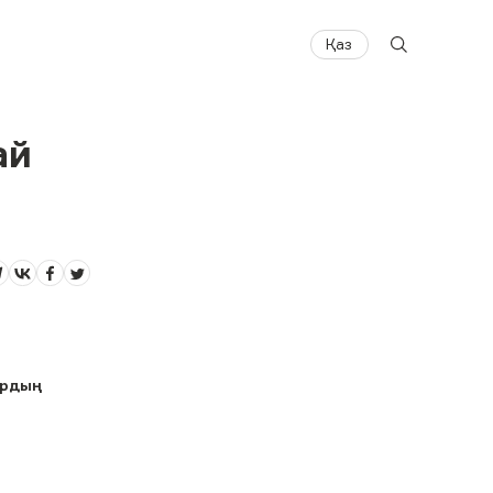
Қаз
ай
ардың