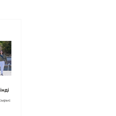
інді
псырыс