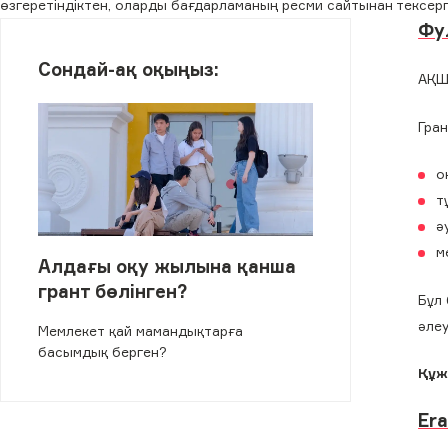
өзгеретіндіктен, оларды бағдарламаның ресми сайтынан тексер
Фу
Сондай-ақ оқыңыз:
АҚШ-
Гра
о
т
ә
м
Алдағы оқу жылына қанша
грант бөлінген?
Бұл 
әлеу
Мемлекет қай мамандықтарға
басымдық берген?
Құж
Er