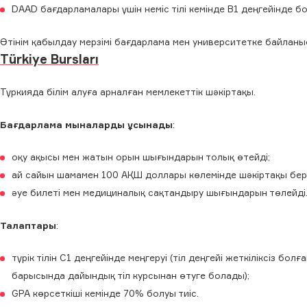
DAAD бағдарламалары үшін неміс тілі кемінде B1 деңгейінде бо
Өтінім қабылдау мерзімі бағдарлама мен университетке байланы
Türkiye Bursları
Түркияда білім алуға арналған мемлекеттік шәкіртақы.
Бағдарлама мыналарды ұсынады
:
оқу ақысы мен жатын орын шығындарын толық өтейді;
ай сайын шамамен 100 АҚШ доллары көлемінде шәкіртақы бер
әуе билеті мен медициналық сақтандыру шығындарын төлейді
Талаптары
:
түрік тілін C1 деңгейінде меңгеруі (тіл деңгейі жеткіліксіз бол
барысында дайындық тіл курсынан өтуге болады);
GPA көрсеткіші кемінде 70% болуы тиіс.