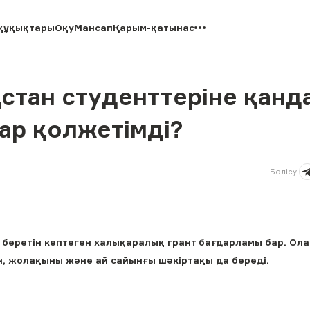
құқықтары
Оқу
Мансап
Қарым-қатынас
қстан студенттеріне қанд
ар қолжетімді?
Бөлісу
:
к беретін көптеген халықаралық грант бағдарламы бар. Ол
ын, жолақыны және ай сайынғы шәкіртақы да береді.