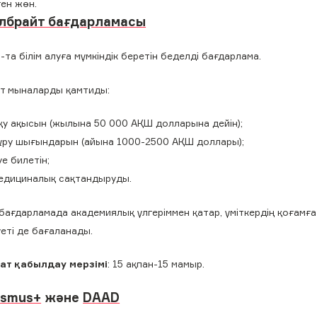
ген жөн.
лбрайт бағдарламасы
та білім алуға мүмкіндік беретін беделді бағдарлама.
нт мыналарды қамтиды:
қу ақысын (жылына 50 000 АҚШ долларына дейін);
ұру шығындарын (айына 1000-2500 АҚШ доллары);
уе билетін;
едициналық сақтандыруды.
бағдарламада академиялық үлгеріммен қатар, үміткердің қоғамға
еті де бағаланады.
ат қабылдау мерзімі
: 15 ақпан-15 мамыр.
asmus+
және
DAAD