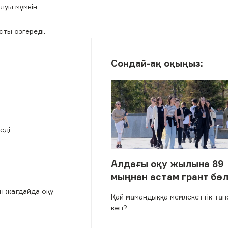
луы мүмкін.
сты өзгереді.
Сондай-ақ оқыңыз:
еді;
.
Алдағы оқу жылына 89
мыңнан астам грант бөл
ған жағдайда оқу
Қай мамандыққа мемлекеттік та
көп?