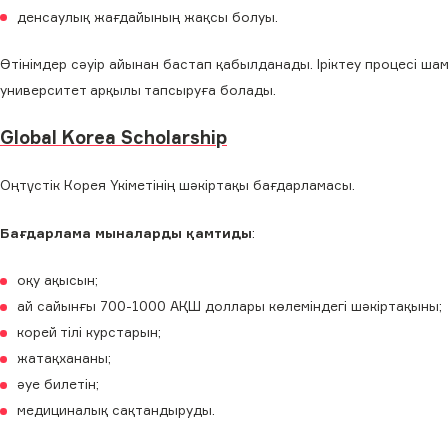
денсаулық жағдайының жақсы болуы.
Өтінімдер сәуір айынан бастап қабылданады. Іріктеу процесі ша
университет арқылы тапсыруға болады.
Global Korea Scholarship
Оңтүстік Корея Үкіметінің шәкіртақы бағдарламасы.
Бағдарлама мыналарды қамтиды
:
оқу ақысын;
ай сайынғы 700-1000 АҚШ доллары көлеміндегі шәкіртақыны;
корей тілі курстарын;
жатақхананы;
әуе билетін;
медициналық сақтандыруды.