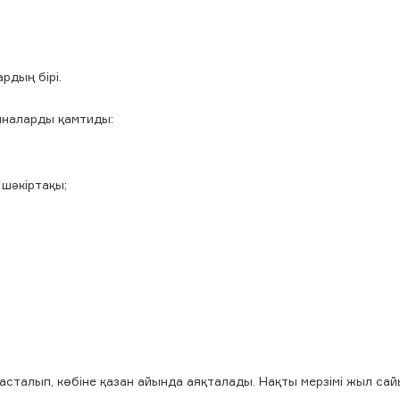
рдың бірі.
ыналарды қамтиды:
 шәкіртақы;
асталып, көбіне қазан айында аяқталады. Нақты мерзімі жыл са