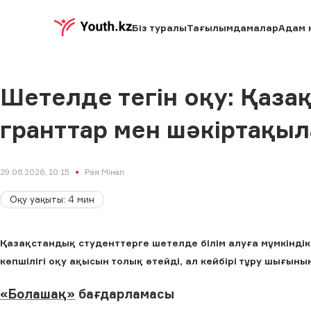
Біз туралы
Тағылымдамалар
Адам 
Шетелде тегін оқу: Қаза
гранттар мен шәкіртақыл
29.06.2026, 10:15
Рая Мінап
Оқу уақыты
:
4
мин
Қазақстандық студенттерге шетелде білім алуға мүмкінді
көпшілігі оқу ақысын толық өтейді, ал кейбірі тұру шығын
«Болашақ»
бағдарламасы