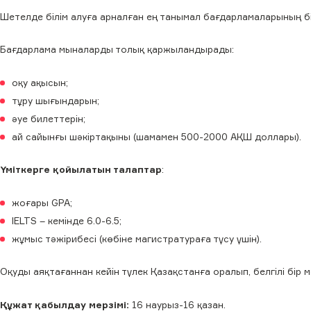
Шетелде білім алуға арналған ең танымал бағдарламаларының бі
Бағдарлама мыналарды толық қаржыландырады:
оқу ақысын;
тұру шығындарын;
әуе билеттерін;
ай сайынғы шәкіртақыны (шамамен 500-2000 АҚШ доллары).
Үміткерге қойылатын талаптар
:
жоғары GPA;
IELTS – кемінде 6.0-6.5;
жұмыс тәжірибесі (көбіне магистратураға түсу үшін).
Оқуды аяқтағаннан кейін түлек Қазақстанға оралып, белгілі бір ме
Құжат қабылдау мерзімі:
16 наурыз-16 қазан.