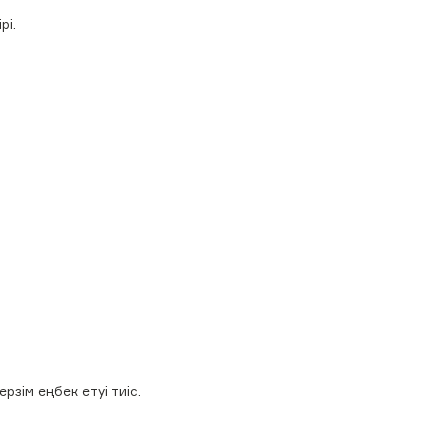
рі.
рзім еңбек етуі тиіс.