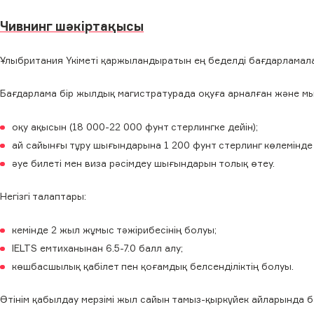
Чивнинг шәкіртақысы
Ұлыбритания Үкіметі қаржыландыратын ең беделді бағдарламала
Бағдарлама бір жылдық магистратурада оқуға арналған және м
оқу ақысын (18 000-22 000 фунт стерлингке дейін);
ай сайынғы тұру шығындарына 1 200 фунт стерлинг көлемінде
әуе билеті мен виза рәсімдеу шығындарын толық өтеу.
Негізгі талаптары:
кемінде 2 жыл жұмыс тәжірибесінің болуы;
IELTS емтиханынан 6.5-7.0 балл алу;
көшбасшылық қабілет пен қоғамдық белсенділіктің болуы.
Өтінім қабылдау мерзімі жыл сайын тамыз-қыркүйек айларында б