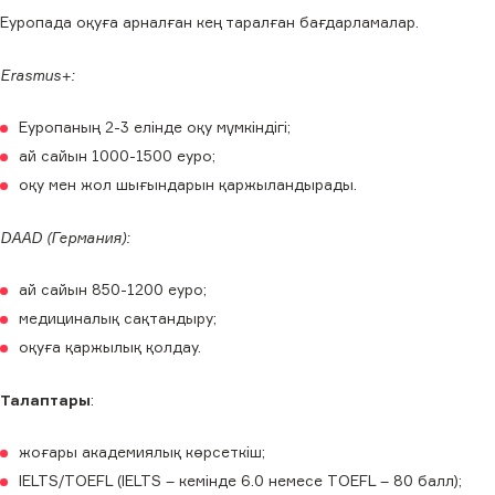
Еуропада оқуға арналған кең таралған бағдарламалар.
Erasmus+:
Еуропаның 2-3 елінде оқу мүмкіндігі;
ай сайын 1000-1500 еуро;
оқу мен жол шығындарын қаржыландырады.
DAAD (Германия):
ай сайын 850-1200 еуро;
медициналық сақтандыру;
оқуға қаржылық қолдау.
Талаптары
:
жоғары академиялық көрсеткіш;
IELTS/TOEFL (IELTS – кемінде 6.0 немесе TOEFL – 80 балл);