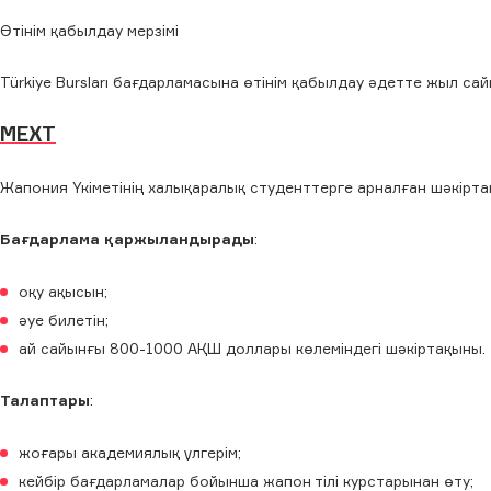
Өтінім қабылдау мерзімі
Türkiye Bursları бағдарламасына өтінім қабылдау әдетте жыл сай
MEXT
Жапония Үкіметінің халықаралық студенттерге арналған шәкірта
Бағдарлама қаржыландырады
:
оқу ақысын;
әуе билетін;
ай сайынғы 800-1000 АҚШ доллары көлеміндегі шәкіртақыны.
Талаптары
:
жоғары академиялық үлгерім;
кейбір бағдарламалар бойынша жапон тілі курстарынан өту;