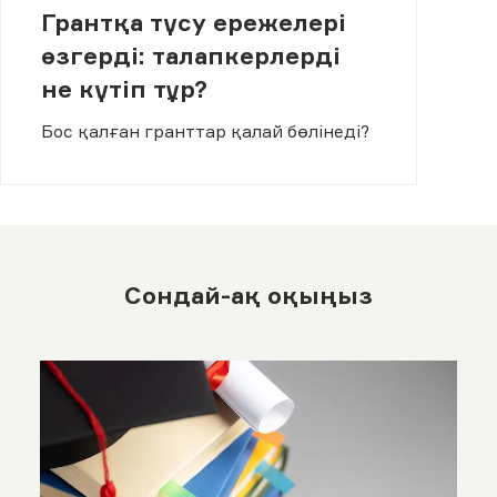
Грантқа түсу ережелері
өзгерді: талапкерлерді
не күтіп тұр?
Бос қалған гранттар қалай бөлінеді?
Сондай-ақ оқыңыз