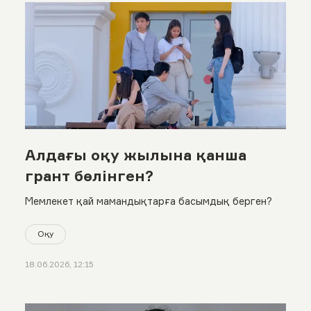
Алдағы оқу жылына қанша
грант бөлінген?
Мемлекет қай мамандықтарға басымдық берген?
Оқу
18.06.2026, 12:15