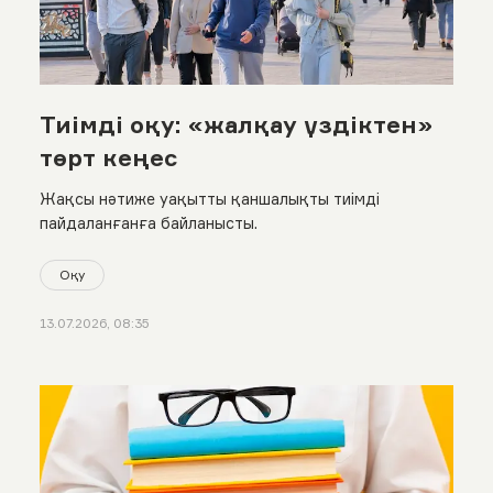
Тиімді оқу: «жалқау үздіктен»
төрт кеңес
Жақсы нәтиже уақытты қаншалықты тиімді
пайдаланғанға байланысты.
Оқу
13.07.2026, 08:35