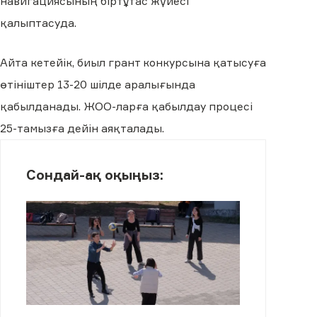
навигациясының біртұтас жүйесі
қалыптасуда.
Айта кетейік, биыл грант конкурсына қатысуға
өтініштер 13-20 шілде аралығында
қабылданады. ЖОО-ларға қабылдау процесі
25-тамызға дейін аяқталады.
Сондай-ақ оқыңыз: