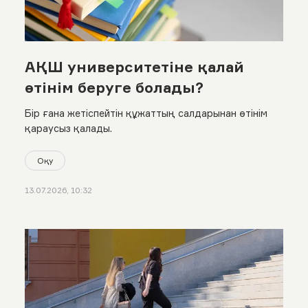
АҚШ университетіне қалай
өтінім беруге болады?
Бір ғана жетіспейтін құжаттың салдарынан өтінім
қараусыз қалады.
Оқу
13.07.2026, 10:32