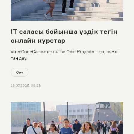
IT саласы бойынша үздік тегін
онлайн курстар
«freeCodeCamp» пен «The Odin Project» – ең тиімді
таңдау.
Оқу
13.07.2026, 09:28