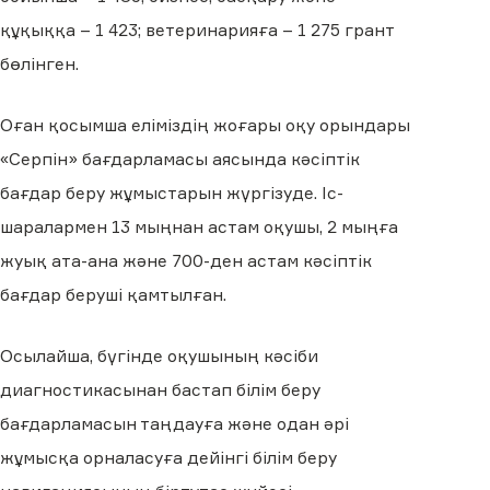
құқыққа – 1 423; ветеринарияға – 1 275 грант
бөлінген.
Оған қосымша еліміздің жоғары оқу орындары
«Серпін» бағдарламасы аясында кәсіптік
бағдар беру жұмыстарын жүргізуде. Іс-
шаралармен 13 мыңнан астам оқушы, 2 мыңға
жуық ата-ана және 700-ден астам кәсіптік
бағдар беруші қамтылған.
Осылайша, бүгінде оқушының кәсіби
диагностикасынан бастап білім беру
бағдарламасын таңдауға және одан әрі
жұмысқа орналасуға дейінгі білім беру