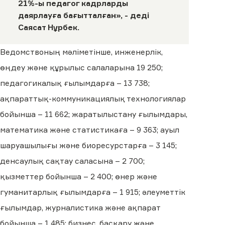
21%-ы педагог кадрларды
даярлауға бағытталған», - деді
Саясат Нұрбек.
Ведомствоның мәліметінше, инженерлік,
өңдеу және құрылыс салаларына 19 250;
педагогикалық ғылымдарға – 13 738;
ақпараттық-коммуникациялық технологиялар
бойынша – 11 662; жаратылыстану ғылымдары,
математика және статистикаға – 9 363; ауыл
шаруашылығы және биоресурстарға – 3 145;
денсаулық сақтау саласына – 2 700;
қызметтер бойынша – 2 400; өнер және
гуманитарлық ғылымдарға – 1 915; әлеуметтік
ғылымдар, журналистика және ақпарат
бойынша – 1 485; бизнес, басқару және