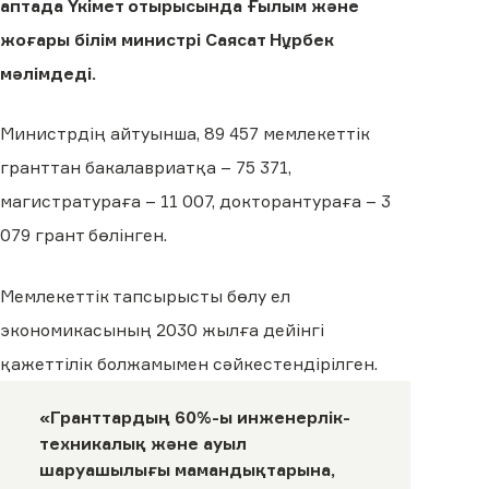
аптада Үкімет отырысында Ғылым және
жоғары білім министрі Саясат Нұрбек
мәлімдеді.
Министрдің айтуынша, 89 457 мемлекеттік
гранттан бакалавриатқа – 75 371,
магистратураға – 11 007, докторантураға – 3
079 грант бөлінген.
Мемлекеттік тапсырысты бөлу ел
экономикасының 2030 жылға дейінгі
қажеттілік болжамымен сәйкестендірілген.
«Гранттардың 60%-ы инженерлік-
техникалық және ауыл
шаруашылығы мамандықтарына,