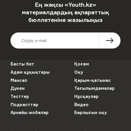
Ең жақсы «Youth.kz»
материалдардың ақпараттық
бюллетеніне жазылыңыз
Басты бет
Қоғам
Адам құқықтары
Оқу
Мансап
Қарым-қатынас
Дүкен
Тағылымдамалар
Тесттер
Нұсқаулар
Подкасттар
Видео
Арнайы жобалар
Барлығын оқу