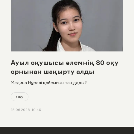
Ауыл оқушысы әлемнің 80 оқу
орнынан шақырту алды
Медина Нұрәлі қайсысын таңдады?
Оқу
15.06.2026, 10:40