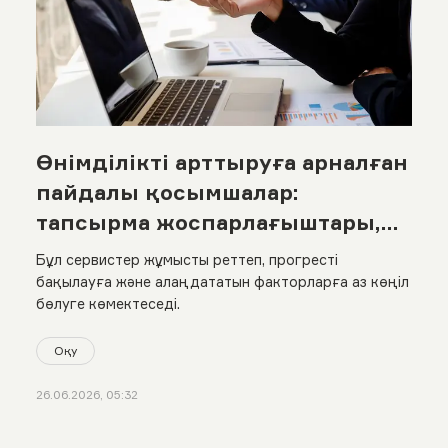
Өнімділікті арттыруға арналған
пайдалы қосымшалар:
тапсырма жоспарлағыштары,
әдет трекерлері және
Бұл сервистер жұмысты реттеп, прогресті
әлеуметтік желілерді
бақылауға және алаңдататын факторларға аз көңіл
бөлуге көмектеседі.
бұғаттайтын сервистер
Оқу
26.06.2026, 05:32