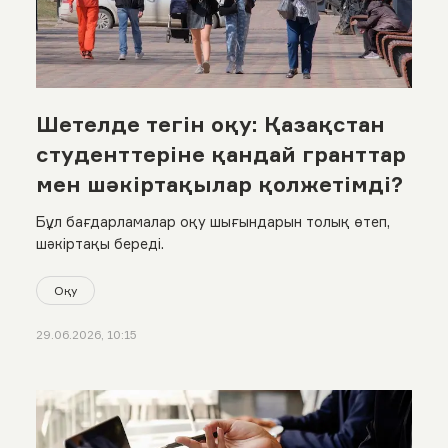
Шетелде тегін оқу: Қазақстан
студенттеріне қандай гранттар
мен шәкіртақылар қолжетімді?
Бұл бағдарламалар оқу шығындарын толық өтеп,
шәкіртақы береді.
Оқу
29.06.2026, 10:15