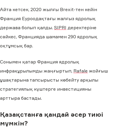
Айта кетсек, 2020 жылғы Brexit-тен кейін
Франция Еуроодақтағы жалғыз ядролық
держава болып қалды.
SIPRI
деректеріне
сәйкес, Францияда шамамен 290 ядролық
оқтұмсық бар.
Сонымен қатар Франция ядролық
инфрақұрылымды жаңғыртып,
Rafale
жойғыш
ұшақтарына тапсырысты көбейту арқылы
стратегиялық күштерге инвестицияны
арттыра бастады.
Қазақстанға қандай әсер тиюі
мүмкін?