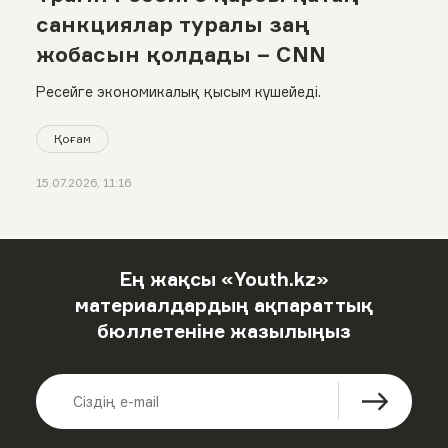
санкциялар туралы заң
жобасын қолдады – CNN
Ресейге экономикалық қысым күшейеді.
Қоғам
15.07.2026, 11:16
Ең жақсы «Youth.kz»
материалдардың ақпараттық
бюллетеніне жазылыңыз