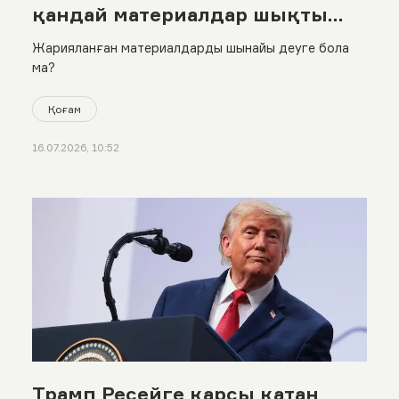
қандай материалдар шықты
және журналистің өзі не дейді?
Жарияланған материалдарды шынайы деуге бола
ма?
Қоғам
16.07.2026, 10:52
Трамп Ресейге қарсы қатаң