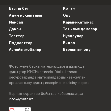
Басты бет
Қоғам
Адам құқықтары
Оқу
Мансап
Қарым-қатынас
Дүкен
Тағылымдамалар
Тесттер
Нұсқаулар
Подкасттар
Видео
Арнайы жобалар
Барлығын оқу
Фото және басқа материалдарға айрықша
құқықтар МИСКке тиесілі. Үшінші тарап
ресурстарында материалдарды кез-келген
орналастыру құқық иелерімен келісілуі керек.
Барлық сұрақтар бойынша хабарласыңыз
info@youth.kz