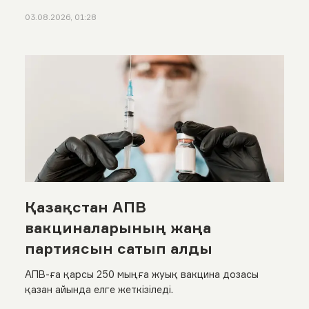
03.08.2026, 01:28
Қазақстан АПВ
вакциналарының жаңа
партиясын сатып алды
АПВ-ға қарсы 250 мыңға жуық вакцина дозасы
қазан айында елге жеткізіледі.