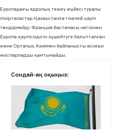
Еуропадағы ядролық тежеу жүйесі туралы
пікірталастар Қазақстанға тікелей қауіп
төндірмейді. Франция бастамасы негізінен
Еуропа қауіпсіздігін күшейтуге бағытталған
және Орталық Азиямен байланысты әскери
жоспарларды қамтымайды.
Сондай-ақ оқыңыз: