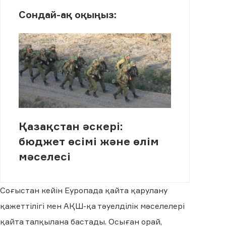
Сондай-ақ оқыңыз:
Қазақстан әскері:
бюджет өсімі және өлім
мәселесі
Соғыстан кейін Еуропада қайта қарулану
қажеттілігі мен АҚШ-қа тәуелділік мәселелері
қайта талқылана бастады. Осыған орай,