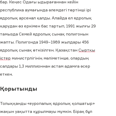
бар. Кеңес Одағы ыдырағаннан кейін
республика аумағында әлемдегі төртінші ірі
ядролық арсенал қалды. Алайда ел ядролық
қарудан өз еркімен бас тартып, 1991 жылғы 29
тамызда Семей ядролық сынақ полигонын
жапты. Полигонда 1949–1989 жылдары 456
ядролық сынақ өткізілген. Қазақстан
Сыртқы
істер
министрлігінің мәліметінше, олардың
салдары 1,3 миллионнан астам адамға әсер
еткен.
Қорытынды
Толыққанды «еуропалық ядролық қолшатыр»
жақын уақытта құрылмауы мүмкін. Бірақ бұл