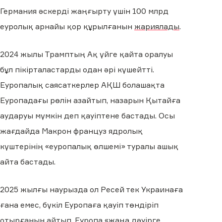
Германия әскерді жаңғырту үшін 100 млрд
еуролық арнайы қор құрылғанын
жариялады
.
2024 жылы Трамптың Ақ үйге қайта оралуы
бұл пікірталастарды одан әрі күшейтті.
Еуропалық саясаткерлер АҚШ болашақта
Еуропадағы рөлін азайтып, назарын Қытайға
аударуы мүмкін деп қауіптене бастады. Осы
жағдайда Макрон француз ядролық
күштерінің «еуропалық өлшемі» туралы ашық
айта бастады.
2025 жылғы наурызда ол Ресей тек Украинаға
ғана емес, бүкіл Еуропаға қауіп төндіріп
отырғанын айтып, Еуропа
«жаңа дәуірге