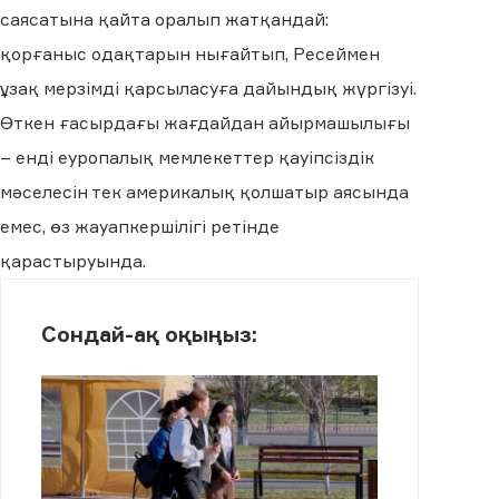
саясатына қайта оралып жатқандай:
қорғаныс одақтарын нығайтып, Ресеймен
ұзақ мерзімді қарсыласуға дайындық жүргізуі.
Өткен ғасырдағы жағдайдан айырмашылығы
– енді еуропалық мемлекеттер қауіпсіздік
мәселесін тек америкалық қолшатыр аясында
емес, өз жауапкершілігі ретінде
қарастыруында.
Сондай-ақ оқыңыз: