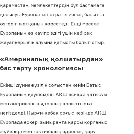
қарамастан, мемлекеттердің бұл бастамаға
қосылуы Еуропаның стратегиялық бағытта
өзгеріп жатқанын көрсетеді. Енді мәселе
Еуропаның өз қауіпсіздігі үшін көбірек
жауапкершілік алуына қатысты болып отыр.
«Америкалық қолшатырдан»
бас тарту хронологиясы
Екінші дүниежүзілік соғыстан кейін Батыс
Еуропаның қауіпсіздігі АҚШ әскери қатысуы
мен америкалық ядролық қолшатырға
негізделді. Қырғи-қабақ соғыс кезінде АҚШ
Еуропада әскер, зымыранға қарсы қорғаныс
жүйелері мен тактикалық ядролық қару