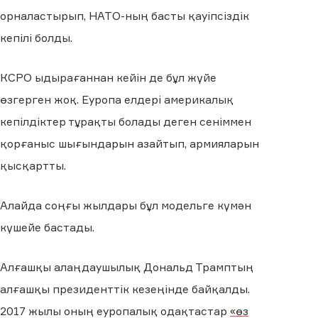
орналастырып, НАТО-ның басты қауіпсіздік
кепілі болды.
КСРО ыдырағаннан кейін де бұл жүйе
өзгерген жоқ. Еуропа елдері америкалық
кепілдіктер тұрақты болады деген сеніммен
қорғаныс шығындарын азайтып, армияларын
қысқартты.
Алайда соңғы жылдары бұл модельге күмән
күшейе бастады.
Алғашқы алаңдаушылық Дональд Трамптың
алғашқы президенттік кезеңінде байқалды.
2017 жылы оның еуропалық одақтастар
«өз