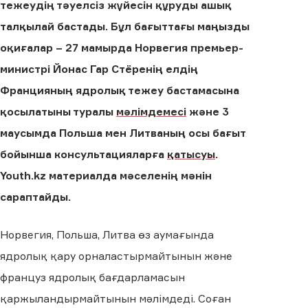
тежеудің тәуелсіз жүйесін құруды ашық
талқылай бастады. Бұл бағыттағы маңызды
оқиғалар – 27 мамырда Норвегия премьер-
министрі Йонас Гар Стёренің елдің
Францияның ядролық тежеу бастамасына
қосылатыны туралы
мәлімдемесі
және 3
маусымда Польша мен Литваның осы бағыт
бойынша консультацияларға
қатысуы
.
Youth.kz материалда мәселенің мәнін
сараптайды.
Норвегия, Польша, Литва өз аумағында
ядролық қару орналастырмайтынын және
француз ядролық бағдарламасын
қаржыландырмайтынын мәлімдеді. Соған