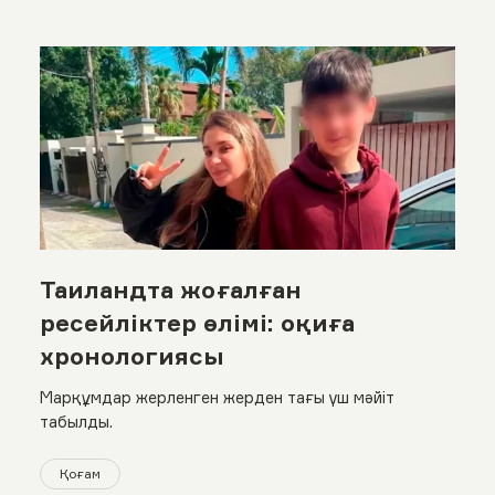
Таиландта жоғалған
ресейліктер өлімі: оқиға
хронологиясы
Марқұмдар жерленген жерден тағы үш мәйіт
табылды.
Қоғам