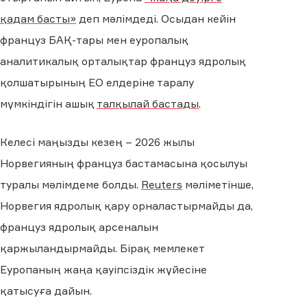
қадам басты»
деп мәлімдеді. Осыдан кейін
француз БАҚ-тары мен еуропалық
аналитикалық орталықтар француз ядролық
қолшатырының ЕО елдеріне таралу
мүмкіндігін ашық
талқылай бастады
.
Келесі маңызды кезең – 2026 жылы
Норвегияның француз бастамасына қосылуы
туралы мәлімдеме болды.
Reuters
мәліметінше,
Норвегия ядролық қару орналастырмайды да,
француз ядролық арсеналын
қаржыландырмайды. Бірақ мемлекет
Еуропаның жаңа қауіпсіздік жүйесіне
қатысуға дайын.