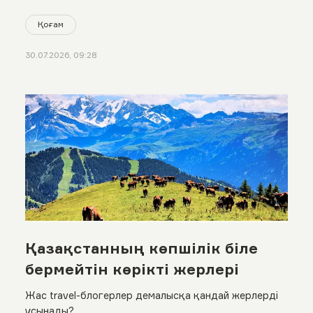
Қоғам
30.07.2026, 09:28
Қазақстанның көпшілік біле
бермейтін көрікті жерлері
Жас travel-блогерлер демалысқа қандай жерлерді
ұсынады?