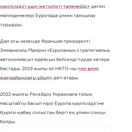
қауіпсіздігі үшін жеткілікті төлемейді»
деген
мәлімдемелері Еуропада үлкен талқылау
тудырды.
Дәл осы кезеңде Франция президенті
Эмманюэль Макрон «Еуропаның стратегиялық
автономиясы» идеясын белсенді түрде көтере
бастады. 2019 жылы ол НАТО-ны
«ми өлімі
жағдайындағы ұйым»
деп атады.
2022 жылғы Ресейдің Украинаға толық
масштабты басып кіруі Еуропа қауіпсіздігіне
Қырғи-қабақ соғыстан бергі ең үлкен соққы
болды.