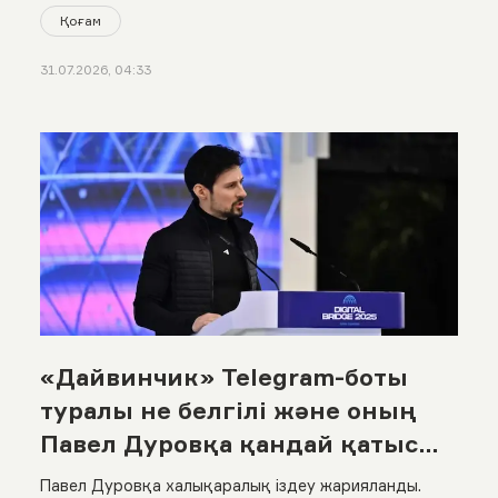
Қоғам
31.07.2026, 04:33
«Дайвинчик» Telegram-боты
туралы не белгілі және оның
Павел Дуровқа қандай қатысы
бар?
Павел Дуровқа халықаралық іздеу жарияланды.