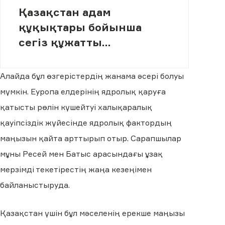
Қазақстан адам
құқықтары бойынша
сегіз құжатты
ратификациялаған
Алайда бұл өзгерістердің жанама әсері болуы
мүмкін. Еуропа елдерінің ядролық қаруға
қатысты рөлін күшейтуі халықаралық
қауіпсіздік жүйесінде ядролық фактордың
маңызын қайта арттырып отыр. Сарапшылар
мұны Ресей мен Батыс арасындағы ұзақ
мерзімді текетірестің жаңа кезеңімен
байланыстыруда.
Қазақстан үшін бұл мәселенің ерекше маңызы