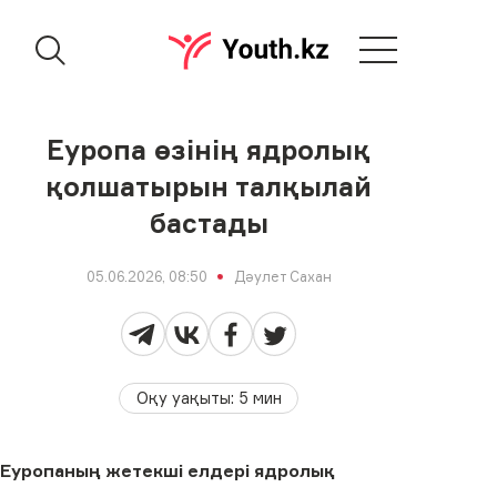
Еуропа өзінің ядролық
қолшатырын талқылай
бастады
05.06.2026, 08:50
Дәулет Сахан
Оқу уақыты
:
5
мин
Еуропаның жетекші елдері ядролық