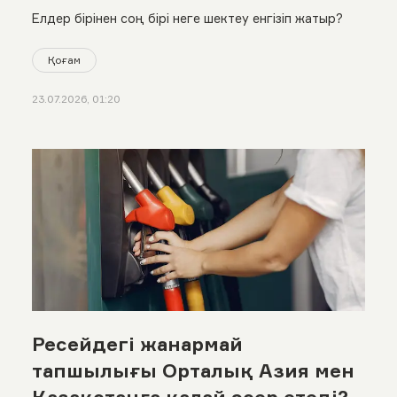
Елдер бірінен соң бірі неге шектеу енгізіп жатыр?
Қоғам
23.07.2026, 01:20
Ресейдегі жанармай
тапшылығы Орталық Азия мен
Қазақстанға қалай әсер етеді?