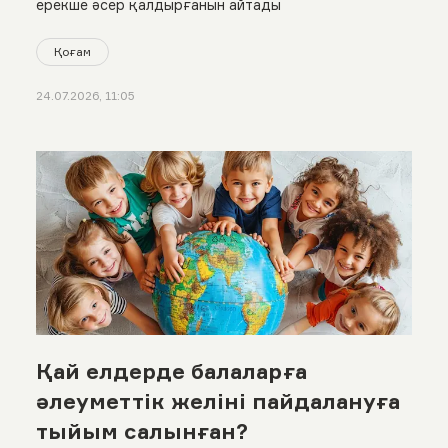
ерекше әсер қалдырғанын айтады
Қоғам
24.07.2026, 11:05
Қай елдерде балаларға
әлеуметтік желіні пайдалануға
тыйым салынған?