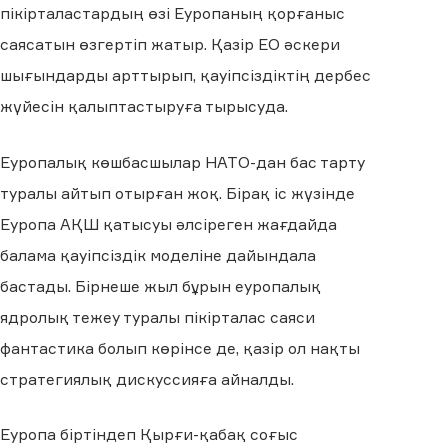
пікірталастардың өзі Еуропаның қорғаныс
саясатын өзгертіп жатыр. Қазір ЕО әскери
шығындарды арттырып, қауіпсіздіктің дербес
жүйесін қалыптастыруға тырысуда.
Еуропалық көшбасшылар НАТО-дан бас тарту
туралы айтып отырған жоқ. Бірақ іс жүзінде
Еуропа АҚШ қатысуы әлсіреген жағдайда
балама қауіпсіздік моделіне дайындала
бастады. Бірнеше жыл бұрын еуропалық
ядролық тежеу туралы пікірталас саяси
фантастика болып көрінсе де, қазір ол нақты
стратегиялық дискуссияға айналды.
Еуропа біртіндеп Қырғи-қабақ соғыс