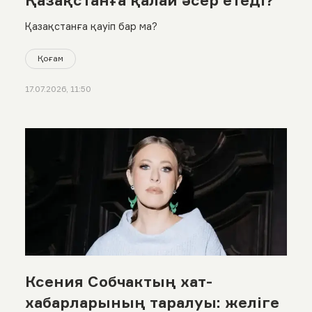
Қазақстанға қауіп бар ма?
Қоғам
17.07.2026, 11:50
Ксения Собчактың хат-
хабарларының таралуы: желіге