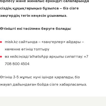
бірлесу және жиналыс еркіндігі салаларында
сіздің құқықтарыңыз бұзылса – біз сізге
заңгердің тегін кеңесін ұсынамыз.
Өтінішті екі тәсілмен беруге болады
:
misk.kz сайтында – «заңгерлер» айдары –
көмекке өтініш толтыру
өз кейсіңізді WhatsApp арқылы сипаттау: +7
708 800 4504
Өтініш 3-5 жұмыс күні ішінде қаралады, біз
жауап дайындаған бойда сізге хабарласамыз.