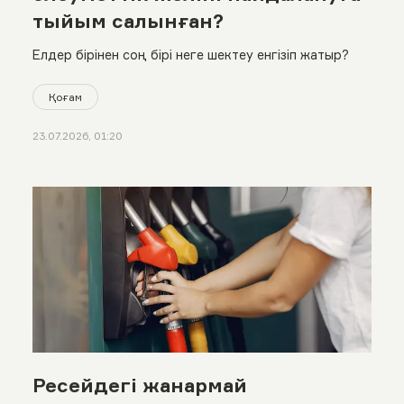
тыйым салынған?
Елдер бірінен соң бірі неге шектеу енгізіп жатыр?
Қоғам
23.07.2026, 01:20
Ресейдегі жанармай