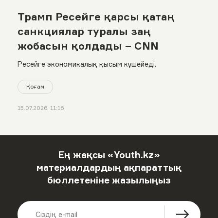
Трамп Ресейге қарсы қатаң
санкциялар туралы заң
жобасын қолдады – CNN
Ресейге экономикалық қысым күшейеді.
Қоғам
15.07.2026, 11:16
Ең жақсы «Youth.kz»
материалдардың ақпараттық
бюллетеніне жазылыңыз