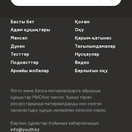
Басты бет
Қоғам
Адам құқықтары
Оқу
Мансап
Қарым-қатынас
Дүкен
Тағылымдамалар
Тесттер
Нұсқаулар
Подкасттар
Видео
Арнайы жобалар
Барлығын оқу
Фото және басқа материалдарға айрықша
құқықтар МИСКке тиесілі. Үшінші тарап
ресурстарында материалдарды кез-келген
орналастыру құқық иелерімен келісілуі керек.
Барлық сұрақтар бойынша хабарласыңыз
info@youth.kz