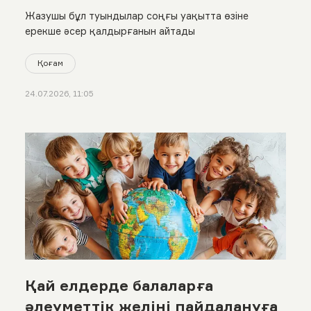
Жазушы бұл туындылар соңғы уақытта өзіне
ерекше әсер қалдырғанын айтады
Қоғам
24.07.2026, 11:05
Қай елдерде балаларға
әлеуметтік желіні пайдалануға