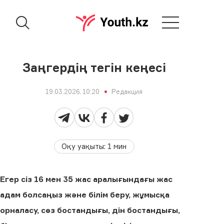
Заңгердің тегін кеңесі
19.03.2026, 10:20
Редакция
Оқу уақыты
:
1
мин
Егер сіз 16 мен 35 жас аралығындағы жас
адам болсаңыз және білім беру, жұмысқа
орналасу, сөз бостандығы, дін бостандығы,