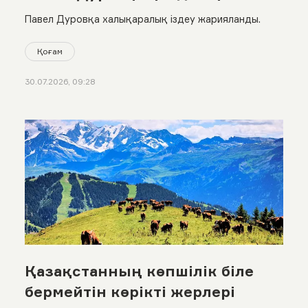
бар?
Павел Дуровқа халықаралық іздеу жарияланды.
Қоғам
30.07.2026, 09:28
Қазақстанның көпшілік біле
бермейтін көрікті жерлері