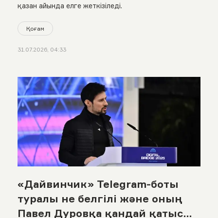
қазан айында елге жеткізіледі.
Қоғам
31.07.2026, 04:33
«Дайвинчик» Telegram-боты
туралы не белгілі және оның
Павел Дуровқа қандай қатысы