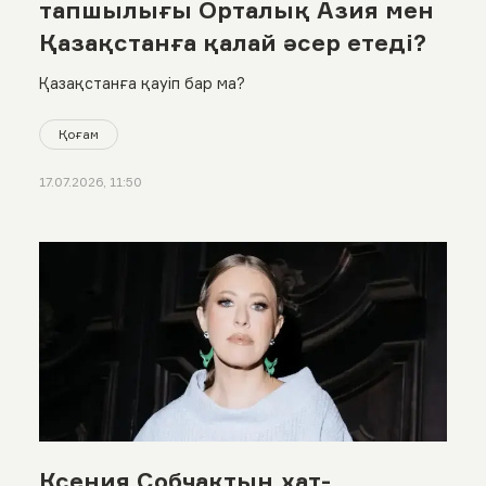
тапшылығы Орталық Азия мен
Қазақстанға қалай әсер етеді?
Қазақстанға қауіп бар ма?
Қоғам
17.07.2026, 11:50
Ксения Собчактың хат-