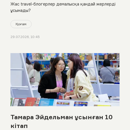
Жас travel-блогерлер демалысқа қандай жерлерді
ұсынады?
Қоғам
29.07.2026, 10:45
Тамара Эйдельман ұсынған 10
кітап