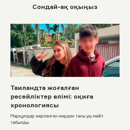
Сондай-ақ оқыңыз
Таиландта жоғалған
ресейліктер өлімі: оқиға
хронологиясы
Марқұмдар жерленген жерден тағы үш мәйіт
табылды.