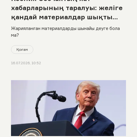
хабарларының таралуы: желіге
қандай материалдар шықты
және журналистің өзі не дейді?
Жарияланған материалдарды шынайы деуге бола
ма?
Қоғам
16.07.2026, 10:52