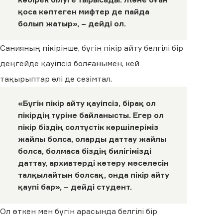
қоса көптеген мифтер де пайда
болып жатыр», – дейді ол.
Санияның пікірінше, бүгін пікір айту белгілі бір
деңгейде қауіпсіз болғанымен, кей
тақырыптар әлі де сезімтал.
«Бүгін пікір айту қауіпсіз, бірақ ол
пікірдің түріне байланысты. Егер ол
пікір біздің солтүстік көршілеріміз
жайлы болса, оларды даттау жайлы
болса, болмаса біздің билігімізді
даттау, архивтерді көтеру мәселесін
талқылайтын болсақ, онда пікір айту
қаупі бар», – дейді студент.
Ол өткен мен бүгін арасында белгілі бір