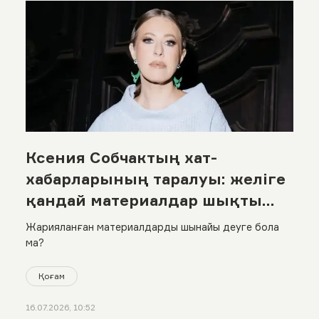
Ксения Собчактың хат-
хабарларының таралуы: желіге
қандай материалдар шықты
және журналистің өзі не дейді?
Жарияланған материалдарды шынайы деуге бола
ма?
Қоғам
16.07.2026, 10:52