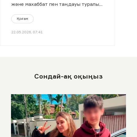
және махаббат пен таңдауы туралы
айтып берді.
Қоғам
22.05.2026, 07:41
Сондай-ақ оқыңыз