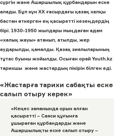
сүргін және Ашаршылық құрбандарын еске
алады. Бұл күн ХХ ғасырдағы қазақ халқы
бастан өткерген ең қасыретті кезеңдердің
бірі. 1930-1950 жылдары мыңдаған адам
«халық жауы» атанып, атылды, жер
аударылды, қамалды. Қазақ зиялыларының
тұтас буыны жойылды. Осыған орай Youth.kz
тарихшы және жастардың пікірін білген еді.
«Жастарға тарихи сабақты еске
салып отыру керек»
«Кеңес заманында орын алған
қасыретті – Саяси құғынға
ұшыраған құрбандарды және
Ашаршылықты еске салып отыру –