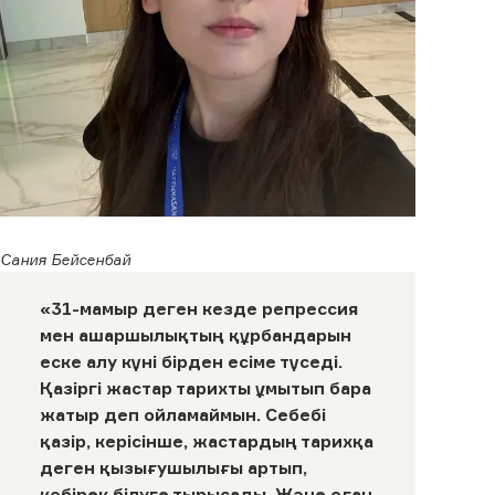
Сания Бейсенбай
«31-мамыр деген кезде репрессия
мен ашаршылықтың құрбандарын
еске алу күні бірден есіме түседі.
Қазіргі жастар тарихты ұмытып бара
жатыр деп ойламаймын. Себебі
қазір, керісінше, жастардың тарихқа
деген қызығушылығы артып,
көбірек білуге тырысады. Және оған