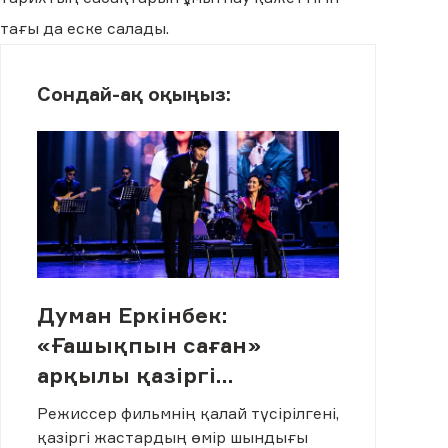
тағы да еске салады.
Сондай-ақ оқыңыз:
Думан Еркінбек:
«Ғашықпын саған»
арқылы қазіргі
жастардың шынайы
Режиссер фильмнің қалай түсірілгені,
өмірін көрсеткім келді»
қазіргі жастардың өмір шындығы