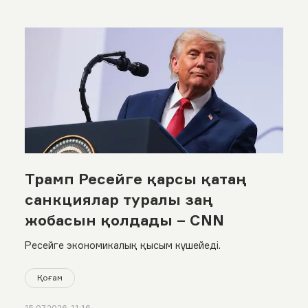
Трамп Ресейге қарсы қатаң
санкциялар туралы заң
жобасын қолдады – CNN
Ресейге экономикалық қысым күшейеді.
Қоғам
15.07.2026, 11:16