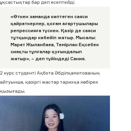
ұқсастықтар бар деп есептейді.
«Өткен заманда көптеген саяси
қайраткерлер, қоғам ағартушылары
репрессияға түскен. Қазір де саяси
тұтқындар көбейіп жатыр. Мысалы:
Марат Жыланбаев, Темірлан Еңсебек
сияқты тұлғалар қуғындалып
жатыр», – деп түйіндеді Сания.
2 курс студенті Ақбота Әбділқамитованың
айтуынша, қазіргі жастар тарихқа көбірек
қызығады.