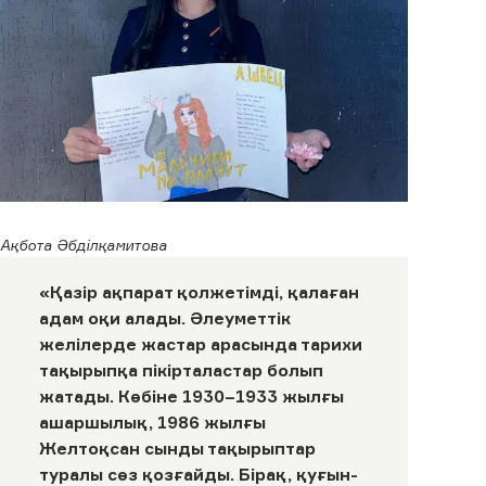
Ақбота Әбділқамитова
«Қазір ақпарат қолжетімді, қалаған
адам оқи алады. Әлеуметтік
желілерде жастар арасында тарихи
тақырыпқа пікірталастар болып
жатады. Көбіне 1930–1933 жылғы
ашаршылық, 1986 жылғы
Желтоқсан сынды тақырыптар
туралы сөз қозғайды. Бірақ, қуғын-