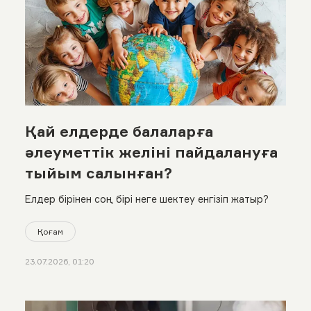
Қай елдерде балаларға
әлеуметтік желіні пайдалануға
тыйым салынған?
Елдер бірінен соң бірі неге шектеу енгізіп жатыр?
Қоғам
23.07.2026, 01:20