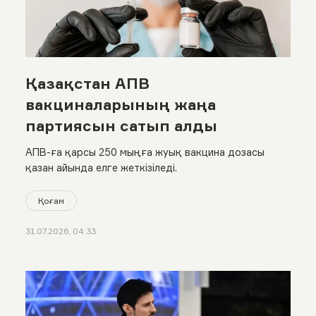
Қазақстан АПВ
вакциналарының жаңа
партиясын сатып алды
АПВ-ға қарсы 250 мыңға жуық вакцина дозасы
қазан айында елге жеткізіледі.
Қоғам
31.07.2026, 04:33