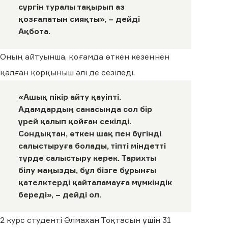
сүргін туралы тақырып аз
қозғалатын сияқты», – дейді
Ақбота.
Оның айтуынша, қоғамда өткен кезеңнен
қалған қорқыныш әлі де сезіледі.
«Ашық пікір айту қауіпті.
Адамдардың санасында сол бір
үрей қалып қойған секілді.
Сондықтан, өткен шақ пен бүгінді
салыстыруға болады, тіпті міндетті
түрде салыстыру керек. Тарихты
білу маңызды, бұл бізге бұрынғы
қателктерді қайталамауға мүмкіндік
береді», – дейді ол.
2 курс студенті Әлмахан Тоқтасын үшін 31