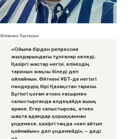
Әлмахан Тоқтасын
«Ойыма бірден репрессия
жылдарындағы тұлғалар келеді.
Қазіргі жастар негізі, еліміздің
тарихын жақсы біледі деп
ойлаймын. Өйткені ҰБТ-да негізгі
пәндердің бірі Қазақстан тарихы.
Бүгінгі қоғам өткен ғасырмен
салыстырғанда әлдеқайда ашық
әрине. Егер салыстырсақ, өткен
шақта адамдар қорыққаннан
үндемесе, қазіргі таңда «көп айтып
қоймайын» деп үндемейді», – деді
ол.