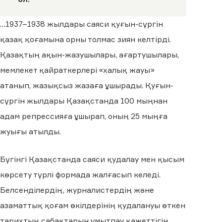
…1937–1938 жылдары саяси қуғын-сүргін
қазақ қоғамына орны толмас зиян келтірді.
Қазақтың ақын-жазушылары, ағартушылары,
мемлекет қайраткерлері «халық жауы»
атанып, жазықсыз жазаға ұшырады. Қуғын-
сүргін жылдары Қазақстанда 100 мыңнан
адам репрессияға ұшырап, оның 25 мыңға
жуығы атылды.
Бүгінгі Қазақстанда саяси қудалау мен қысым
көрсету түрлі формада жалғасып келеді.
Белсенділердің, журналистердің және
азаматтық қоғам өкілдерінің қудалануы өткен
тарихтың сабақтарын ұмытпау қажеттігін