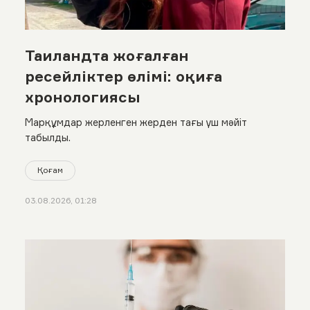
Таиландта жоғалған
ресейліктер өлімі: оқиға
хронологиясы
Марқұмдар жерленген жерден тағы үш мәйіт
табылды.
Қоғам
03.08.2026, 01:28