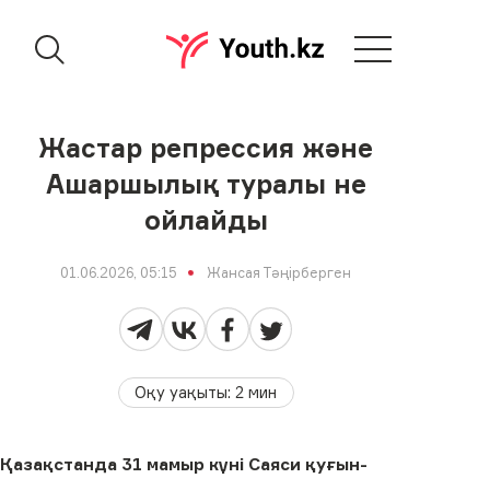
Жастар репрессия және
Ашаршылық туралы не
ойлайды
01.06.2026, 05:15
Жансая Тәңірберген
Оқу уақыты
:
2
мин
Қазақстанда 31 мамыр күні Саяси қуғын-