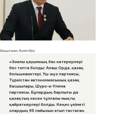
Бақытжан Ахметбек
«Зиялы қауымның бас көтерерлері
бес топта болды: Алаш Орда, қазақ
большевиктері, Үш жүз партиясы,
Түркістан автономиясының қазақ
басшылары, Шуро-и-Улема
партиясы. Бұлардың барлығы да
қазақтың кесек тұлғалы мықты
қайраткерлері болды. Кеңес үкіметі
олардың 95 пайызын атып тастаған.