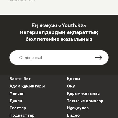
Ең жақсы «Youth.kz»
материалдардың ақпараттық
бюллетеніне жазылыңыз
Басты бет
Қоғам
Адам құқықтары
Оқу
Мансап
Қарым-қатынас
Дүкен
Тағылымдамалар
Тесттер
Нұсқаулар
Подкасттар
Видео