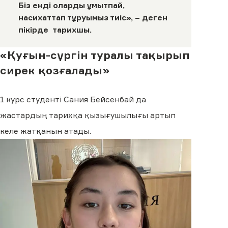
Біз енді оларды ұмытпай,
насихаттап тұруымыз тиіс», – деген
пікірде тарихшы.
«Қуғын-сүргін туралы тақырып
сирек қозғалады»
1 курс студенті Сания Бейсенбай да
жастардың тарихқа қызығушылығы артып
келе жатқанын атады.