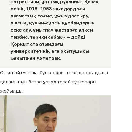
патриотизм, ұлттық руханият. Қазақ
елінің 1918–1953 жылдардағы
азаматтық соғыс, ұжымдастыру,
аштық, қуғын-сүргін құрбандарын
еске алу, ұмытпау жастарға үлкен
тәрбие, тарихи сабақ», – дейді
Қорқыт ата атындағы
университетінің аға оқытушысы
Бақытжан Ахметбек.
Оның айтуынша, бұл қасіретті жылдары қазақ
қоғамының бетке ұстар талай тұлғалары
жойылды.