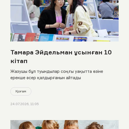
Тамара Эйдельман ұсынған 10
кітап
Жазушы бұл туындылар соңғы уақытта өзіне
ерекше әсер қалдырғанын айтады
Қоғам
24.07.2026, 11:05