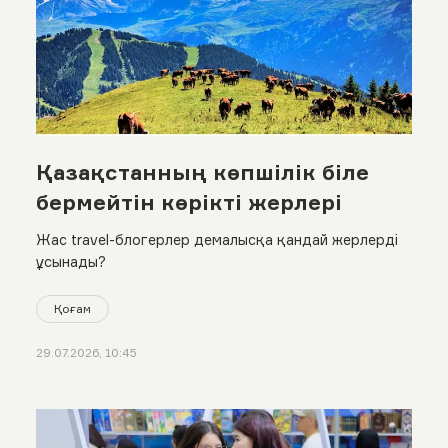
Қазақстанның көпшілік біле
бермейтін көрікті жерлері
Жас travel-блогерлер демалысқа қандай жерлерді
ұсынады?
Қоғам
29.07.2026, 10:45