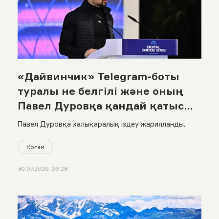
«Дайвинчик» Telegram-боты
туралы не белгілі және оның
Павел Дуровқа қандай қатысы
бар?
Павел Дуровқа халықаралық іздеу жарияланды.
Қоғам
30.07.2026, 09:28