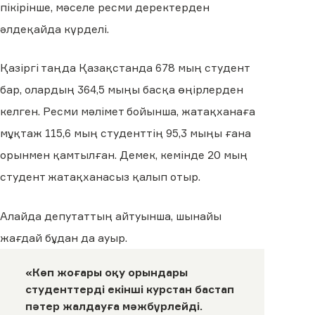
пікірінше, мәселе ресми деректерден
әлдеқайда күрделі.
Қазіргі таңда Қазақстанда 678 мың студент
бар, олардың 364,5 мыңы басқа өңірлерден
келген. Ресми мәлімет бойынша, жатақханаға
мұқтаж 115,6 мың студенттің 95,3 мыңы ғана
орынмен қамтылған. Демек, кемінде 20 мың
студент жатақханасыз қалып отыр.
Алайда депутаттың айтуынша, шынайы
жағдай бұдан да ауыр.
«Көп жоғары оқу орындары
студенттерді екінші курстан бастап
пәтер жалдауға мәжбүрлейді.