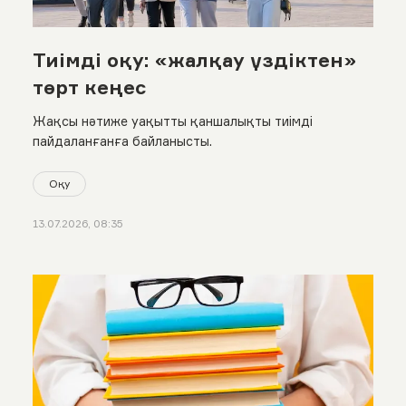
Тиімді оқу: «жалқау үздіктен»
төрт кеңес
Жақсы нәтиже уақытты қаншалықты тиімді
пайдаланғанға байланысты.
Оқу
13.07.2026, 08:35