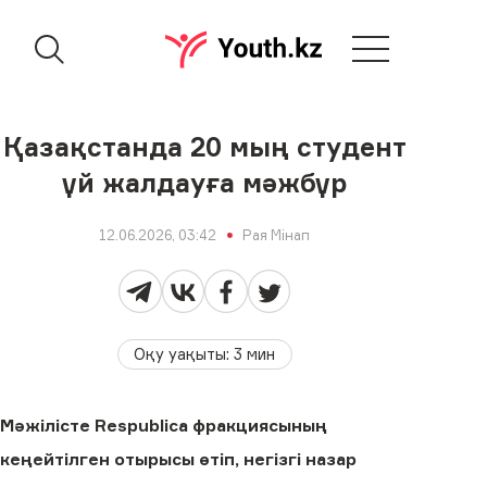
Қазақстанда 20 мың студент
үй жалдауға мәжбүр
12.06.2026, 03:42
Рая Мінап
Оқу уақыты
:
3
мин
Мәжілісте Respublica фракциясының
кеңейтілген отырысы өтіп, негізгі назар