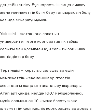
деңгейін енгізу. Бұл көрсеткіш лицензиялау
және мемлекеттік білім беру тапсырысын бөлу
кезінде ескерілуі мүмкін.
Үшіншісі – жатақхана салатын
университеттерге корпоративтік табыс
салығы мен қосылған құн салығы бойынша
жеңілдіктер беру.
Төртіншісі – құрылыс салушылар үшін
мемлекеттік-жекеменшік әріптестік
аясындағы жаңа ынталандыру шаралары.
Атап айтқанда, нөлдік ҚҚС мөлшерлемесі,
мүлік салығынан 10 жылға босату және
әлеуметтік-кәсіпкерлік корпорациялар арқылы