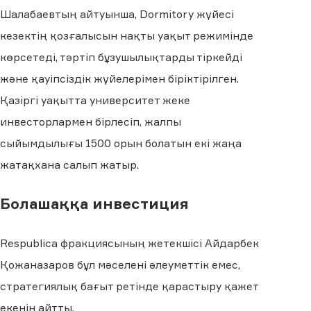
Шалабаевтың айтуынша, Dormitory жүйесі
кезектің қозғалысын нақты уақыт режимінде
көрсетеді, тәртіп бұзушылықтарды тіркейді
және қауіпсіздік жүйелерімен біріктірілген.
Қазіргі уақытта университет жеке
инвесторлармен бірлесіп, жалпы
сыйымдылығы 1500 орын болатын екі жаңа
жатақхана салып жатыр.
Болашаққа инвестиция
Respublica фракциясының жетекшісі Айдарбек
Қожаназаров бұл мәселені әлеуметтік емес,
стратегиялық бағыт ретінде қарастыру қажет
екенін айтты.