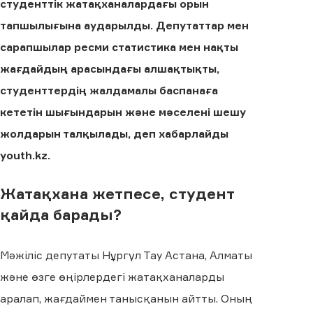
студенттік жатақханалардағы орын
тапшылығына аударылды. Депутаттар мен
сарапшылар ресми статистика мен нақты
жағдайдың арасындағы алшақтықты,
студенттердің жалдамалы баспанаға
кететін шығындарын және мәселені шешу
жолдарын талқылады, деп хабарлайды
youth.kz.
Жатақхана жетпесе, студент
қайда барады?
Мәжіліс депутаты Нұргүл Тау Астана, Алматы
және өзге өңірлердегі жатақханаларды
аралап, жағдаймен танысқанын айтты. Оның