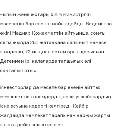
Ғылым және жоғары білім министрлігі
мәселенің бар екенін мойындайды. Ведомство
өкілі Мадияр Қожахметтің айтуынша, соңғы
сегіз жылда 281 жатақхана салынып немесе
жөнделіп, 72 мыңнан астам орын қосылған.
Дегенмен ірі қалаларда тапшылық әлі
сақталып отыр.
Инвесторлар да мәселе бар екенін айтты:
мемлекеттік төлемдердің кешігуі жобалардың
іске асуына кедергі келтіреді. Кейбір
жағдайда мемлекет тарапынан қаржы жарты
жылға дейін кешіктірілген.