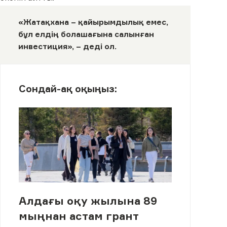
«Жатақхана – қайырымдылық емес,
бұл елдің болашағына салынған
инвестиция», – деді ол.
Сондай-ақ оқыңыз:
Алдағы оқу жылына 89
мыңнан астам грант