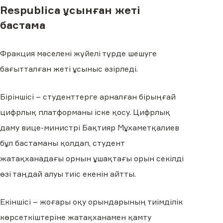
Respublica ұсынған жеті
бастама
Фракция мәселені жүйелі түрде шешуге
бағытталған жеті ұсыныс әзірледі.
Біріншісі – студенттерге арналған бірыңғай
цифрлық платформаны іске қосу. Цифрлық
даму вице-министрі Бақтияр Мұхаметқалиев
бұл бастаманы қолдап, студент
жатақханадағы орнын ұшақтағы орын секілді
өзі таңдай алуы тиіс екенін айтты.
Екіншісі – жоғары оқу орындарының тиімділік
көрсеткіштеріне жатақханамен қамту