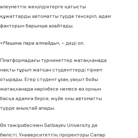
әлеуметтік жеңілдіктерге қатысты
құжаттарды автоматты түрде тексеріп, адам
факторын барынша азайтады.
«Машина пара алмайды»,
– деді ол.
Платформадағы турникеттер жатақханада
нақты тұрып жатқан студенттерді тіркеп
отырады. Егер студент ұзақ уақыт бойы
жатақханада көрінбесе немесе өз орнын
басқа адамға берсе, жүйе оны автоматты
түрде анықтай алады.
Өз тәжірибесімен Satbayev University де
бөлісті. Университеттің проректоры Сапар