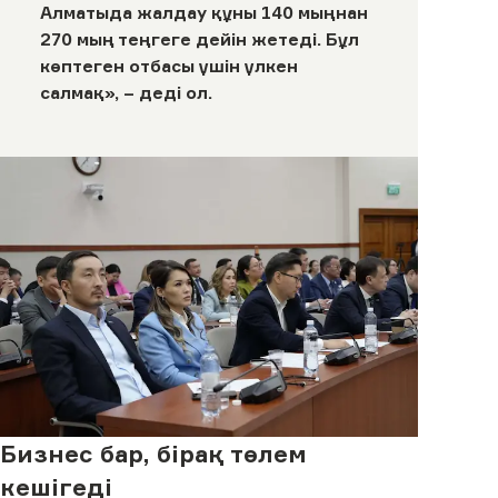
Алматыда жалдау құны 140 мыңнан
270 мың теңгеге дейін жетеді. Бұл
көптеген отбасы үшін үлкен
салмақ», – деді ол.
Бизнес бар, бірақ төлем
кешігеді