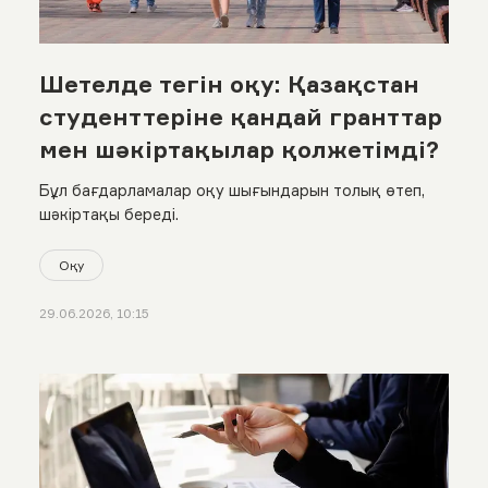
Шетелде тегін оқу: Қазақстан
студенттеріне қандай гранттар
мен шәкіртақылар қолжетімді?
Бұл бағдарламалар оқу шығындарын толық өтеп,
шәкіртақы береді.
Оқу
29.06.2026, 10:15