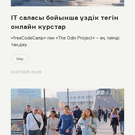
IT саласы бойынша үздік тегін
онлайн курстар
«freeCodeCamp» пен «The Odin Project» – ең тиімді
таңдау.
Оқу
13.07.2026, 09:28