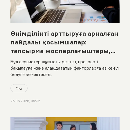
Өнімділікті арттыруға арналған
пайдалы қосымшалар:
тапсырма жоспарлағыштары,
әдет трекерлері және
Бұл сервистер жұмысты реттеп, прогресті
әлеуметтік желілерді
бақылауға және алаңдататын факторларға аз көңіл
бөлуге көмектеседі.
бұғаттайтын сервистер
Оқу
26.06.2026, 05:32