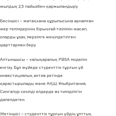
жылдық 2,5 пайызбен қаржыландыру.
Бесіншісі – жатақхана құрылысына арналған
жер телімдерінің бірыңғай тізілімін жасап,
оларды ұзақ мерзімге жеңілдетілген
шарттармен беру.
Алтыншысы – халықаралық PBSA моделін
енгізу. Бұл жүйеде студенттік тұрғын үй
инвестициялық актив ретінде
қарастырылады және АҚШ, Ұлыбритания,
Сингапур секілді елдерде өз тиімділігін
дәлелдеген.
Жетіншісі – студенттік тұрғын үйдің ұлттық