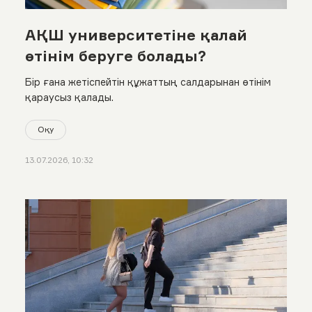
АҚШ университетіне қалай
өтінім беруге болады?
Бір ғана жетіспейтін құжаттың салдарынан өтінім
қараусыз қалады.
Оқу
13.07.2026, 10:32