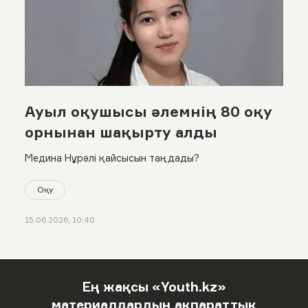
Ауыл оқушысы әлемнің 80 оқу
орнынан шақырту алды
Медина Нұрәлі қайсысын таңдады?
Оқу
15.06.2026, 10:40
Ең жақсы «Youth.kz»
материалдардың ақпараттық