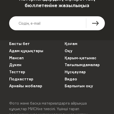
бюллетеніне жазылыңыз
Басты бет
Қоғам
Адам құқықтары
Оқу
Мансап
Қарым-қатынас
Дүкен
Тағылымдамалар
Тесттер
Нұсқаулар
Подкасттар
Видео
Арнайы жобалар
Барлығын оқу
Фото және басқа материалдарға айрықша
құқықтар МИСКке тиесілі. Үшінші тарап