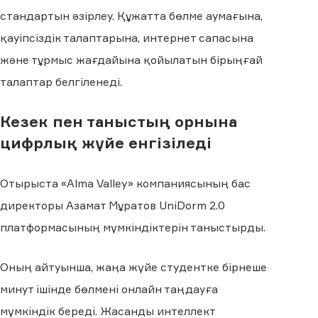
стандартын әзірлеу. Құжатта бөлме аумағына,
қауіпсіздік талаптарына, интернет сапасына
және тұрмыс жағдайына қойылатын бірыңғай
талаптар белгіленеді.
Кезек пен таныстың орнына
цифрлық жүйе енгізіледі
Отырыста «Alma Valley» компаниясының бас
директоры Азамат Мұратов UniDorm 2.0
платформасының мүмкіндіктерін таныстырды.
Оның айтуынша, жаңа жүйе студентке бірнеше
минут ішінде бөлмені онлайн таңдауға
мүмкіндік береді. Жасанды интеллект