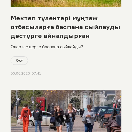
Мектеп түлектері мұқтаж
отбасыларға баспана сыйлауды
дәстүрге айналдырған
Олар кімдерге баспана сыйлайды?
Оқу
30.06.2026, 07:41