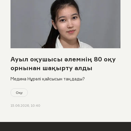
Ауыл оқушысы әлемнің 80 оқу
орнынан шақырту алды
Медина Нұрәлі қайсысын таңдады?
Оқу
15.06.2026, 10:40