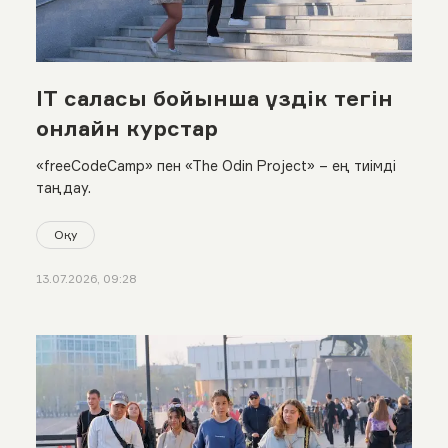
IT саласы бойынша үздік тегін
онлайн курстар
«freeCodeCamp» пен «The Odin Project» – ең тиімді
таңдау.
Оқу
13.07.2026, 09:28