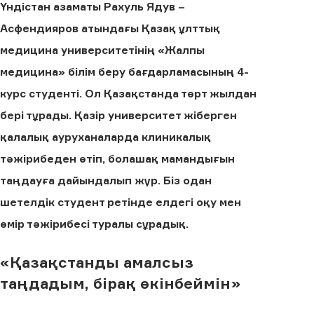
Үндістан азаматы Рахуль Ядув –
Асфендияров атындағы Қазақ ұлттық
медицина университетінің «Жалпы
медицина» білім беру бағдарламасының 4-
курс студенті. Ол Қазақстанда төрт жылдан
бері тұрады. Қазір университет жіберген
қалалық ауруханаларда клиникалық
тәжірибеден өтіп, болашақ мамандығын
таңдауға дайындалып жүр. Біз одан
шетелдік студент ретінде елдегі оқу мен
өмір тәжірибесі туралы сұрадық.
«Қазақстанды амалсыз
таңдадым, бірақ өкінбеймін»