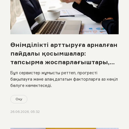
Өнімділікті арттыруға арналған
пайдалы қосымшалар:
тапсырма жоспарлағыштары,
әдет трекерлері және
Бұл сервистер жұмысты реттеп, прогресті
әлеуметтік желілерді
бақылауға және алаңдататын факторларға аз көңіл
бөлуге көмектеседі.
бұғаттайтын сервистер
Оқу
26.06.2026, 05:32