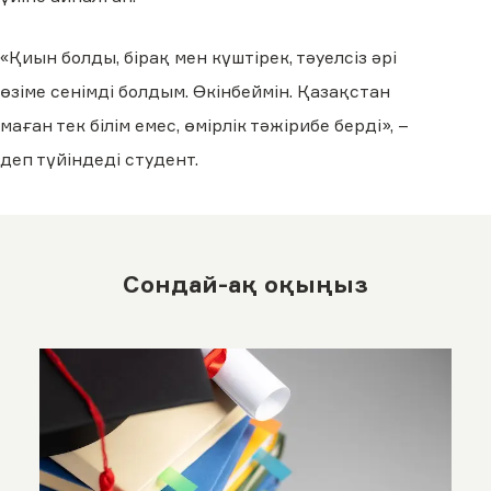
«Қиын болды, бірақ мен күштірек, тәуелсіз әрі
өзіме сенімді болдым. Өкінбеймін. Қазақстан
маған тек білім емес, өмірлік тәжірибе берді», –
деп түйіндеді студент.
Сондай-ақ оқыңыз