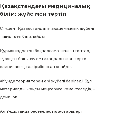
Қазақстандағы медициналық
білім: жүйе мен тәртіп
Студент Қазақстандағы академиялық жүйені
тиімді деп бағалайды.
Құрылымдалған бағдарлама, шағын топтар,
тұрақты бақылау емтихандары және ерте
клиникалық тәжірибе оған ұнайды.
«Мұнда теория терең әрі жүйелі беріледі. Бұл
материалды жақсы меңгеруге көмектеседі», –
дейді ол.
Ал Үндістанда бәсекелестік жоғары, әрі