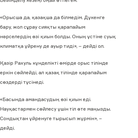
Бейімделу кезеңі оңай өтпеген.
«Орысша да, қазақша да білмедім. Дүкенге
бару, жол сұрау сияқты қарапайым
нәрселердің өзі қиын болды. Оның үстіне суық
климатқа үйрену де ауыр тиді», – дейді ол.
Қазір Рахуль күнделікті өмірде орыс тілінде
еркін сөйлейді, ал қазақ тілінде қарапайым
сөздерді түсінеді.
«Басында амандасудың өзі қиын еді.
Науқастармен сөйлесу үшін тіл өте маңызды.
Сондықтан үйренуге тырысып жүрмін», –
дейді.