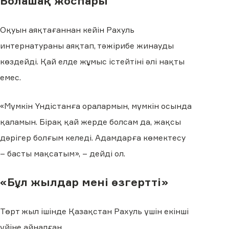
Болашақ жоспары
Оқуын аяқтағаннан кейін Рахуль
интернатураны аяқтап, тәжірибе жинауды
көздейді. Қай елде жұмыс істейтіні әлі нақты
емес.
«Мүмкін Үндістанға оралармын, мүмкін осында
қаламын. Бірақ қай жерде болсам да, жақсы
дәрігер болғым келеді. Адамдарға көмектесу
– басты мақсатым», – дейді ол.
«Бұл жылдар мені өзгертті»
Төрт жыл ішінде Қазақстан Рахуль үшін екінші
үйіне айналған.