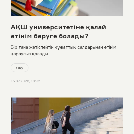
АҚШ университетіне қалай
өтінім беруге болады?
Бір ғана жетіспейтін құжаттың салдарынан өтінім
қараусыз қалады.
Оқу
13.07.2026, 10:32