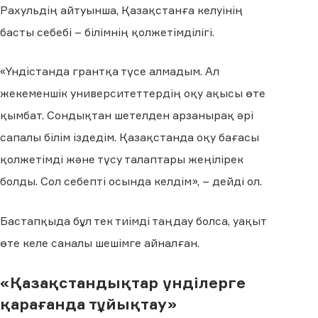
Рахульдің айтуынша, Қазақстанға келуінің
басты себебі – білімнің қолжетімділігі.
«Үндістанда грантқа түсе алмадым. Ал
жекеменшік университеттердің оқу ақысы өте
қымбат. Сондықтан шетелден арзанырақ әрі
сапалы білім іздедім. Қазақстанда оқу бағасы
қолжетімді және түсу талаптары жеңілірек
болды. Сол себепті осында келдім», – дейді ол.
Бастапқыда бұл тек тиімді таңдау болса, уақыт
өте келе саналы шешімге айналған.
«Қазақстандықтар үнділерге
қарағанда тұйықтау»