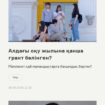
Алдағы оқу жылына қанша
грант бөлінген?
Мемлекет қай мамандықтарға басымдық берген?
Оқу
18.06.2026, 12:15