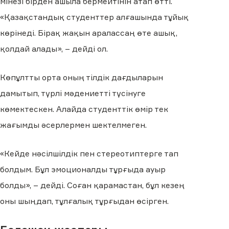
мінезі бірден ашыла бермейтінін атап өтті.
«Қазақстандық студенттер алғашында тұйық
көрінеді. Бірақ жақын аралассаң өте ашық,
қолдай алады», – дейді ол.
Көпұлтты орта оның тілдік дағдыларын
дамытып, түрлі мәдениетті түсінуге
көмектескен. Алайда студенттік өмір тек
жағымды әсерлермен шектелмеген.
«Кейде нәсілшілдік пен стереотиптерге тап
болдым. Бұл эмоционалды тұрғыда ауыр
болды», – дейді. Соған қарамастан, бұл кезең
оны шыңдап, тұлғалық тұрғыдан өсірген.