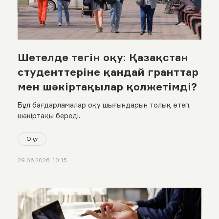
Шетелде тегін оқу: Қазақстан
студенттеріне қандай гранттар
мен шәкіртақылар қолжетімді?
Бұл бағдарламалар оқу шығындарын толық өтеп,
шәкіртақы береді.
Оқу
29.06.2026, 10:15