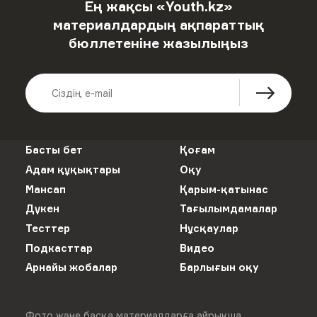
Ең жақсы «Youth.kz»
материалдардың ақпараттық
бюллетеніне жазылыңыз
Басты бет
Қоғам
Адам құқықтары
Оқу
Мансап
Қарым-қатынас
Дүкен
Тағылымдамалар
Тесттер
Нұсқаулар
Подкасттар
Видео
Арнайы жобалар
Барлығын оқу
Фото және басқа материалдарға айрықша