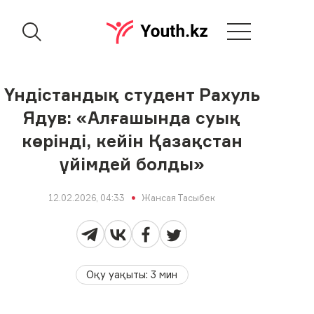
Үндістандық студент Рахуль
Ядув: «Алғашында суық
көрінді, кейін Қазақстан
үйімдей болды»
12.02.2026, 04:33
Жансая Тасыбек
Оқу уақыты
:
3
мин