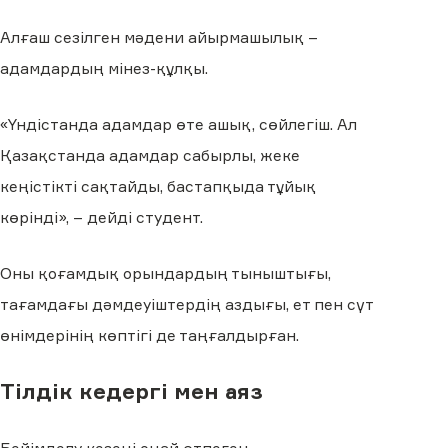
Алғаш сезілген мәдени айырмашылық –
адамдардың мінез-құлқы.
«Үндістанда адамдар өте ашық, сөйлегіш. Ал
Қазақстанда адамдар сабырлы, жеке
кеңістікті сақтайды, бастапқыда тұйық
көрінді», – дейді студент.
Оны қоғамдық орындардың тыныштығы,
тағамдағы дәмдеуіштердің аздығы, ет пен сүт
өнімдерінің көптігі де таңғалдырған.
Тілдік кедергі мен аяз