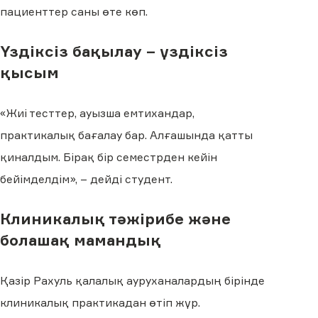
пациенттер саны өте көп.
Үздіксіз бақылау – үздіксіз
қысым
«Жиі тесттер, ауызша емтихандар,
практикалық бағалау бар. Алғашында қатты
қиналдым. Бірақ бір семестрден кейін
бейімделдім», – дейді студент.
Клиникалық тәжірибе және
болашақ мамандық
Қазір Рахуль қалалық ауруханалардың бірінде
клиникалық практикадан өтіп жүр.