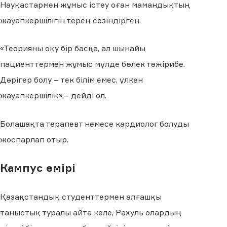
Науқастармен жұмыс істеу оған мамандықтың
жауапкершілігін терең сезіндірген.
«Теорияны оқу бір басқа, ал шынайы
пациенттермен жұмыс мүлде бөлек тәжірибе.
Дәрігер болу – тек білім емес, үлкен
жауапкершілік»,– дейді ол.
Болашақта терапевт немесе кардиолог болуды
жоспарлап отыр.
Кампус өмірі
Қазақстандық студенттермен алғашқы
таныстық туралы айта келе, Рахуль олардың