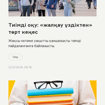
Тиімді оқу: «жалқау үздіктен»
төрт кеңес
Жақсы нәтиже уақытты қаншалықты тиімді
пайдаланғанға байланысты.
Оқу
13.07.2026, 08:35