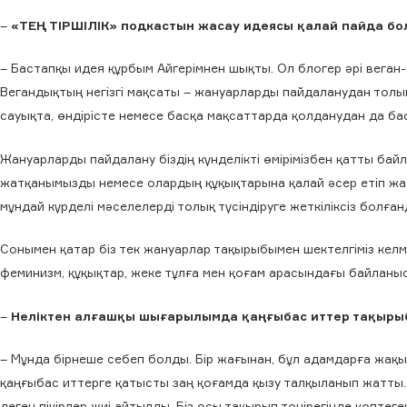
–
«ТЕҢ ТІРШІЛІК» подкастын жасау идеясы қалай пайда б
– Бастапқы идея құрбым Айгерімнен шықты. Ол блогер әрі веган
Вегандықтың негізгі мақсаты – жануарларды пайдаланудан толық
сауықта, өндірісте немесе басқа мақсаттарда қолданудан да ба
Жануарларды пайдалану біздің күнделікті өмірімізбен қатты ба
жатқанымызды немесе олардың құқықтарына қалай әсер етіп жа
мұндай күрделі мәселелерді толық түсіндіруге жеткіліксіз болға
Сонымен қатар біз тек жануарлар тақырыбымен шектелгіміз келме
феминизм, құқықтар, жеке тұлға мен қоғам арасындағы байланыс
–
Неліктен алғашқы шығарылымда қаңғыбас иттер тақыры
– Мұнда бірнеше себеп болды. Бір жағынан, бұл адамдарға жақын 
қаңғыбас иттерге қатысты заң қоғамда қызу талқыланып жатты. 
деген пікірлер жиі айтылды. Біз осы тақырып төңірегінде көптеген