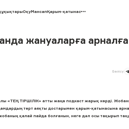
құқықтары
Оқу
Мансап
Қарым-қатынас
анда жануаларға арналға
Бөлісу
:
алы «ТЕҢ ТІРШІЛІК» атты жаңа подкаст жарық көрді. Жоба
дамдардың төрт аяқты достарымен қарым-қатынасына арн
, жобаның қалай пайда болғанын, неге дәл осы тақырып та