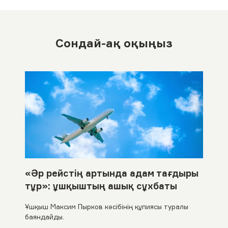
Сондай-ақ оқыңыз
«Әр рейстің артында адам тағдыры
тұр»: ұшқыштың ашық сұхбаты
Ұшқыш Максим Пырков кәсібінің құпиясы туралы
баяндайды.