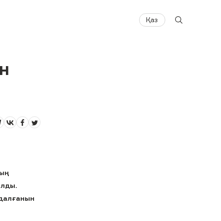
Қаз
н
ның
алды.
ңдалғанын