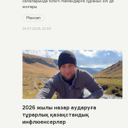
салаларында білікті мамандарға сұраныс әлі де
жоғары.
Мансап
24.07.2026, 12:00
2026 жылы назар аударуға
тұрарлық қазақстандық
инфлюенсерлер