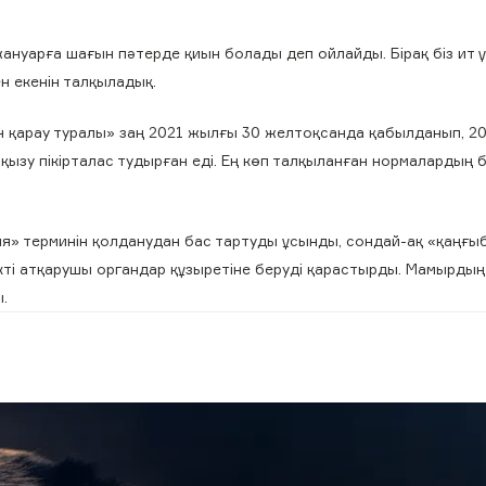
жануарға шағын пәтерде қиын болады деп ойлайды. Бірақ біз ит ү
ен екенін талқыладық.
ен қарау туралы» заң 2021 жылғы 30 желтоқсанда қабылданып, 2
қызу пікірталас тудырған еді. Ең көп талқыланған нормалардың б
азия» терминін қолданудан бас тартуды ұсынды, сондай-ақ «қаңғ
лікті атқарушы органдар құзыретіне беруді қарастырды. Мамырды
ы.