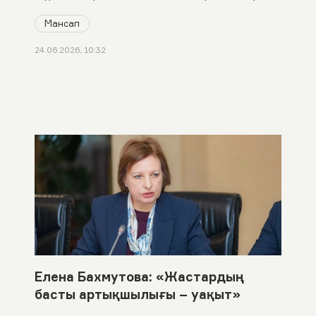
Мансап
24.06.2026, 10:32
Елена Бахмутова: «Жастардың
басты артықшылығы – уақыт»