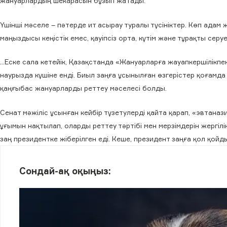
жануарлардың шекарасын бұзып жатады.
Үшінші мәселе – пәтерде ит асырау туралы түсініктер. Көп адам 
маңыздысы кеңістік емес, қауіпсіз орта, күтім және тұрақты серу
…Еске сала кетейік, Қазақстанда «Жануарларға жауапкершілікп
наурызда күшіне енді. Биыл заңға ұсынылған өзгерістер қоғамда 
қаңғыбас жануарларды реттеу мәселесі болды.
Сенат мәжіліс ұсынған кейбір түзетулерді қайта қарап, «эвтан
ұғымын нақтылап, оларды реттеу тәртібі мен мерзімдерін жергі
заң президентке жіберілген еді. Кеше, президент заңға қол қойд
Сондай-ақ оқыңыз: