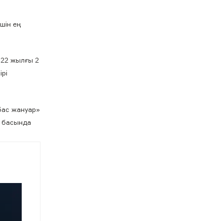
шін ең
022 жылғы 2
ірі
ыбас жануар»
ң басында