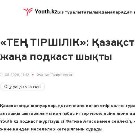
Біз туралы
Тағылымдамалар
Адам 
«ТЕҢ ТІРШІЛІК»: Қазақст
жаңа подкаст шықты
14.05.2026, 11:43
Жансая Тәңірберген
Оқу уақыты
:
3
мин
Қазақстанда жануарлар, қоғам және веган өмір салты тур
алғашқы шығарылымы қаңғыбас иттер мәселесіне және а
Youth.kz подкаст жүргізушісі Фатиха Ағисовамен сөйлесіп
және қандай мәселелер көтерілгенін сұрады.