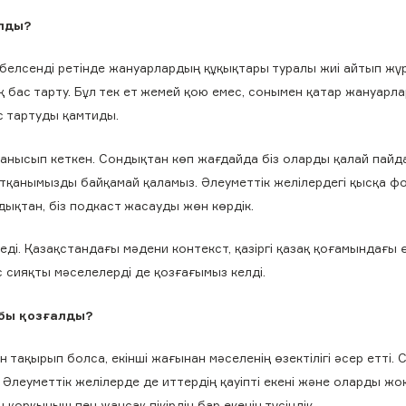
олды?
-белсенді ретінде жануарлардың құқықтары туралы жиі айтып жүр
 бас тарту. Бұл тек ет жемей қою емес, сонымен қатар жануарл
с тартуды қамтиды.
йланысып кеткен. Сондықтан көп жағдайда біз оларды қалай пай
тқанымызды байқамай қаламыз. Әлеуметтік желілердегі қысқа ф
ндықтан, біз подкаст жасауды жөн көрдік.
ді. Қазақстандағы мәдени контекст, қазіргі қазақ қоғамындағы ө
 сияқты мәселелерді де қозғағымыз келді.
бы қозғалды?
тақырып болса, екінші жағынан мәселенің өзектілігі әсер етті. 
Әлеуметтік желілерде де иттердің қауіпті екені және оларды ж
 қорқыныш пен жаңсақ пікірдің бар екенін түсіндік.