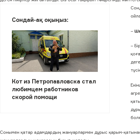
Сон
ойл
Сондай-ақ оқыңыз:
–
Шы
– Бі
қоғ
деге
түсі
Кот из Петропавловска стал
Екін
любимцем работников
агр
скорой помощи
қат
дұры
болғ
Сонымен қатар адамдардың жануарлармен дұрыс қарым-қатынас 