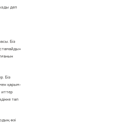
ызды деп
асы. Біз
ұстамайды»
олғанын
р. Біз
мен қарым-
 иттер
дікке тап
рдың өзі