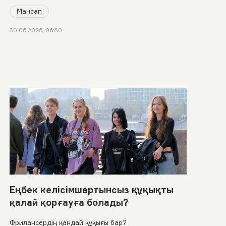
Мансап
30.06.2026, 06:30
Еңбек келісімшартынсыз құқықты
қалай қорғауға болады?
Фрилансердің қандай құқығы бар?