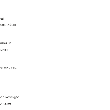
ді.
арды ойын-
даланып
ормат
згерістер,
Сол кезеңде
ою қажет