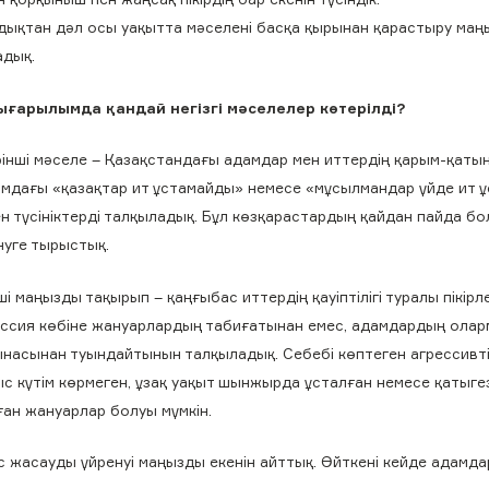
дықтан дәл осы уақытта мәселені басқа қырынан қарастыру маң
адық.
ғарылымда қандай негізгі мәселелер көтерілді?
рінші мәселе – Қазақстандағы адамдар мен иттердің қарым-қатын
амдағы «қазақтар ит ұстамайды» немесе «мұсылмандар үйде ит 
н түсініктерді талқыладық. Бұл көзқарастардың қайдан пайда б
нуге тырыстық.
ші маңызды тақырып – қаңғыбас иттердің қауіптілігі туралы пікірле
ессия көбіне жануарлардың табиғатынан емес, адамдардың олар
ынасынан туындайтынын талқыладық. Себебі көптеген агрессивті
с күтім көрмеген, ұзақ уақыт шынжырда ұсталған немесе қатыгез
ан жануарлар болуы мүмкін.
жасауды үйренуі маңызды екенін айттық. Өйткені кейде адамда