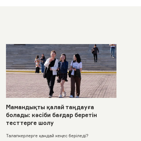
Мамандықты қалай таңдауға
болады: кәсіби бағдар беретін
тесттерге шолу
Талапкерлерге қандай кеңес беріледі?