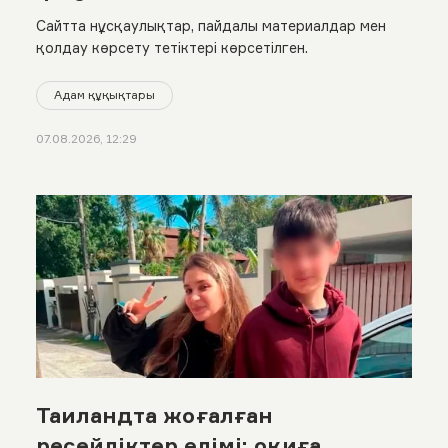
Сайтта нұсқаулықтар, пайдалы материалдар мен
қолдау көрсету тетіктері көрсетілген.
Адам құқықтары
07.08.2026, 12:29
Таиландта жоғалған
ресейліктер өлімі: оқиға