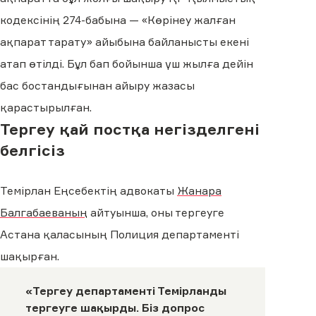
кодексінің 274-бабына — «Көрінеу жалған
ақпарат тарату» айыбына байланысты екені
атап өтілді. Бұл бап бойынша үш жылға дейін
бас бостандығынан айыру жазасы
қарастырылған.
Тергеу қай постқа негізделгені
белгісіз
Темірлан Еңсебектің адвокаты
Жанара
Балгабаеваның
айтуынша, оны тергеуге
Астана қаласының Полиция департаменті
шақырған.
«Тергеу департаменті Темірланды
тергеуге шақырды. Біз допрос