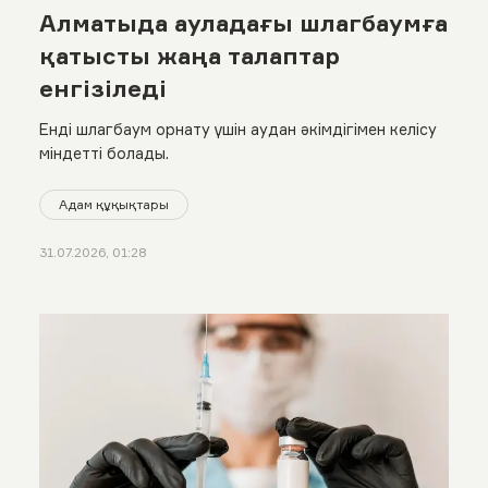
Алматыда ауладағы шлагбаумға
қатысты жаңа талаптар
енгізіледі
Енді шлагбаум орнату үшін аудан әкімдігімен келісу
міндетті болады.
Адам құқықтары
31.07.2026, 01:28