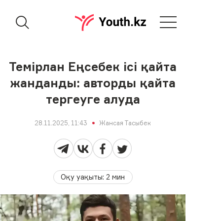
Темірлан Еңсебек ісі қайта
жанданды: авторды қайта
тергеуге алуда
28.11.2025, 11:43
Жансая Тасыбек
Оқу уақыты
:
2
мин