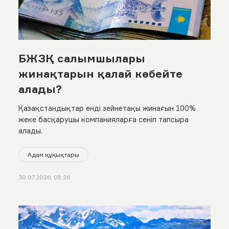
БЖЗҚ салымшылары
жинақтарын қалай көбейте
алады?
Қазақстандықтар енді зейнетақы жинағын 100%
жеке басқарушы компанияларға сеніп тапсыра
алады.
Адам құқықтары
30.07.2026, 05:26