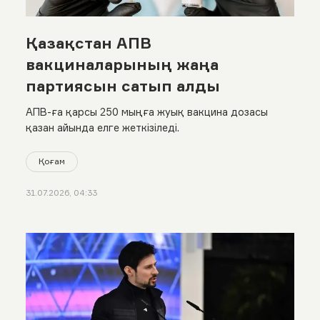
Қазақстан АПВ
вакциналарының жаңа
партиясын сатып алды
АПВ-ға қарсы 250 мыңға жуық вакцина дозасы
қазан айында елге жеткізіледі.
Қоғам
31.07.2026, 04:33