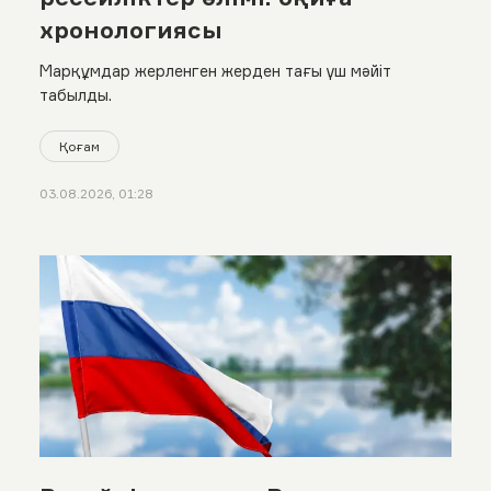
хронологиясы
Марқұмдар жерленген жерден тағы үш мәйіт
табылды.
Қоғам
03.08.2026, 01:28