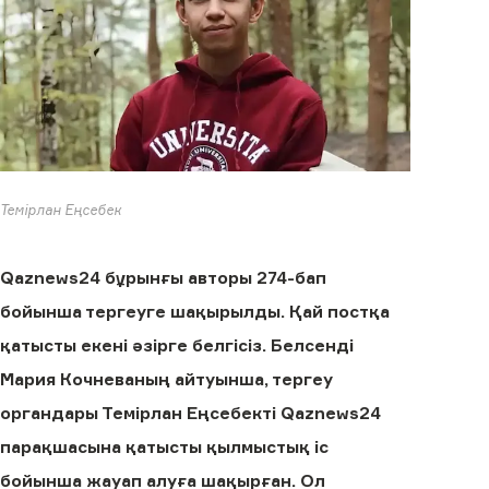
Темірлан Еңсебек
Qaznews24 бұрынғы авторы 274-бап
бойынша тергеуге шақырылды. Қай постқа
қатысты екені әзірге белгісіз.
Белсенді
Мария Кочневаның айтуынша, тергеу
органдары Темірлан Еңсебекті Qaznews24
парақшасына қатысты қылмыстық іс
бойынша жауап алуға шақырған. Ол