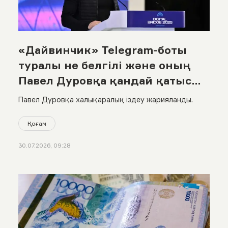
«Дайвинчик» Telegram-боты
туралы не белгілі және оның
Павел Дуровқа қандай қатысы
бар?
Павел Дуровқа халықаралық іздеу жарияланды.
Қоғам
30.07.2026, 09:28