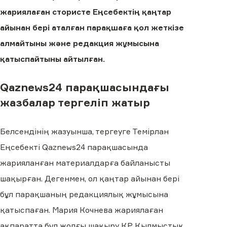
жариялаған стористе Еңсебектің қаңтар
айынан бері аталған парақшаға қол жеткізе
алмайтыны және редакция жұмысына
қатыспайтыны айтылған.
Qaznews24 парақшасындағы
жазбалар тергеліп жатыр
Белсендінің жазуынша, тергеуге Темірлан
Еңсебекті Qaznews24 парақшасында
жарияланған материалдарға байланысты
шақырған. Дегенмен, ол қаңтар айынан бері
бұл парақшаның редакциялық жұмысына
қатыспаған. Мария Кочнева жариялаған
ақпаратта бұл жолғы шақыру ҚР Қылмыстық