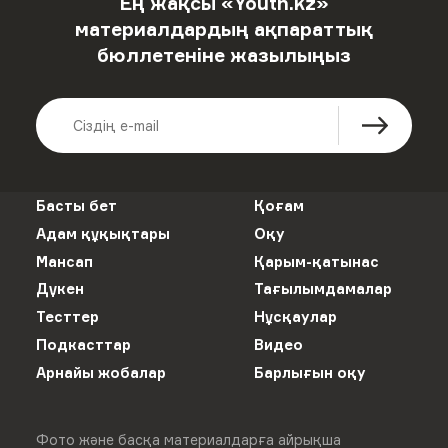
Ең жақсы «Youth.kz»
материалдардың ақпараттық
бюллетеніне жазылыңыз
Басты бет
Қоғам
Адам құқықтары
Оқу
Мансап
Қарым-қатынас
Дүкен
Тағылымдамалар
Тесттер
Нұсқаулар
Подкасттар
Видео
Арнайы жобалар
Барлығын оқу
Фото және басқа материалдарға айрықша