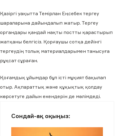
Қазіргі уақытта Темірлан Еңсебек тергеу
шараларына дайындалып жатыр. Тергеу
органдары қандай нақты постты қарастырып
жатқаны белгісіз. Қорғаушы сотқа дейінгі
тергеудің толық материалдарымен танысуға
рұқсат сұраған.
Қоғамдық ұйымдар бұл істі мұқият бақылап
отыр. Ақпараттық және құқықтық қолдау
көрсетуге дайын екендерін де мәлімдеді.
Сондай-ақ оқыңыз: