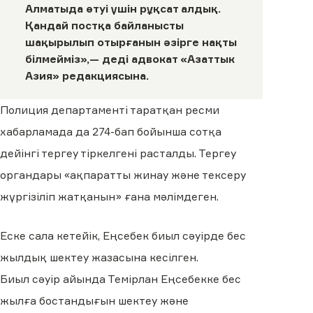
Алматыда өтуі үшін рұқсат алдық.
Қандай постқа байланысты
шақырылып отырғанын әзірге нақты
білмейміз»,— деді адвокат
«Азаттык
Азия»
редакциясына.
Полиция департаменті таратқан ресми
хабарламада да 274-бап бойынша сотқа
дейінгі тергеу тіркелгені расталды. Тергеу
органдары «ақпаратты жинау және тексеру
жүргізіліп жатқанын» ғана мәлімдеген.
Еске сала кетейік, Еңсебек биыл сәуірде бес
жылдық шектеу жазасына кесілген.
Биыл сәуір айында Темірлан Еңсебекке бес
жылға бостандығын шектеу және