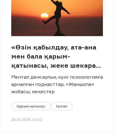
«Өзін қабылдау, ата-ана
мен бала қарым-
қатынасы, жеке шекара»:
психологиялық
Ментал денсаулық күні: психологияға
подкастар топтамасы
арналған подкасттар, «Жаншипа»
жобасы, кеңестер
Қарым-қатынас
Қоғам
20.10.2025, 04:22