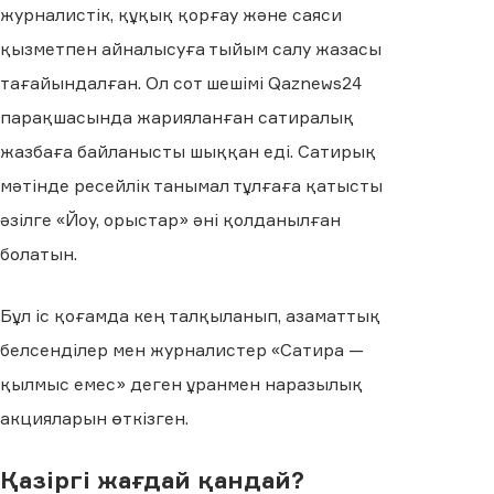
журналистік, құқық қорғау және саяси
қызметпен айналысуға тыйым салу жазасы
тағайындалған. Ол сот шешімі Qaznews24
парақшасында жарияланған сатиралық
жазбаға байланысты шыққан еді. Сатирық
мәтінде ресейлік танымал тұлғаға қатысты
әзілге «Йоу, орыстар» әні қолданылған
болатын.
Бұл іс қоғамда кең талқыланып, азаматтық
белсенділер мен журналистер «Сатира —
қылмыс емес» деген ұранмен наразылық
акцияларын өткізген.
Қазіргі жағдай қандай?