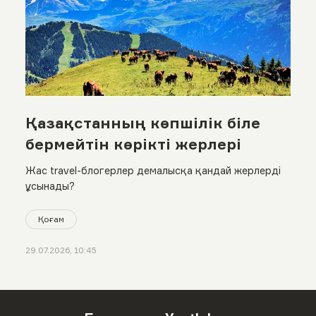
Қазақстанның көпшілік біле
бермейтін көрікті жерлері
Жас travel-блогерлер демалысқа қандай жерлерді
ұсынады?
Қоғам
29.07.2026, 10:45