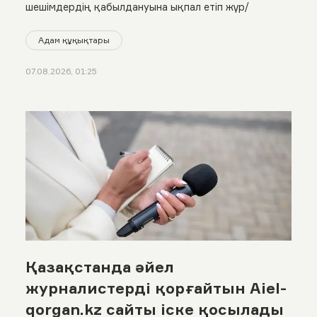
шешімдердің қабылдануына ықпал етіп жүр/
Адам құқықтары
07.08.2026, 01:25
Қазақстанда әйел
журналистерді қорғайтын Aiel-
qorgan.kz сайты іске қосылады