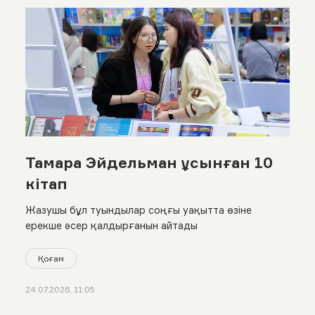
Тамара Эйдельман ұсынған 10
кітап
Жазушы бұл туындылар соңғы уақытта өзіне
ерекше әсер қалдырғанын айтады
Қоғам
24.07.2026, 11:05