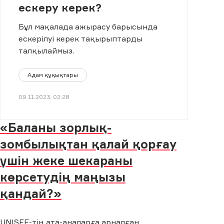
ескеру керек?
Бұл мақалада ажырасу барысында
ескерілуі керек тақырыптарды
талқылаймыз.
Адам құқықтары
09.11.2023, 02:28
«Баланы зорлық-
зомбылықтан қалай қорғау
үшін жеке шекараны
көрсетудің маңызы
қандай?»
UNISEF-тің ата-аналарға арналған