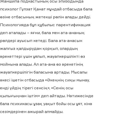
Жаншипа подкастының осы эпизодында
психолог Гүлзат Қанат мұндай отбасыда бала
өзіне отбасының жетекші рөлін алады дейді.
Психологияда бұл құбылыс парентификация
деп аталады – яғни, бала мен ата-ананың
рөлдері ауысып кетеді. Бала ата-анасын
жалғыз қалдырудан қорқып, олардың
әрекеттері үшін ұялып, жауапкершілікті өз
мойнына алады. Ал ата-ана өз әрекетінің
жауапкершілігін баласына артады. Мысалы
әкесі ішетін отбасыда «Әкеңнің сиқы мынау,
енді үйдің тірегі сенсің», «Сенің осы
қылығыңнан іштім» деп айтады. Нәтижесінде
бала психикасы ұзақ уақыт бойы осы ұят, кінә
сезімдерінен ажырай алмайды.