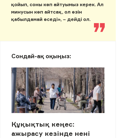
қойып, соны көп айтуымыз керек. Ал
минусын көп айтсақ, ол өзін
қабылдамай өседі», – дейді ол.
Сондай-ақ оқыңыз:
Құқықтық кеңес:
ажырасу кезінде нені