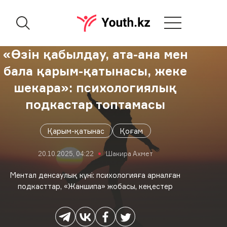
«Өзін қабылдау, ата-ана мен
бала қарым-қатынасы, жеке
шекара»: психологиялық
подкастар топтамасы
Қарым-қатынас
Қоғам
20.10.2025, 04:22
Шакира Ахмет
Ментал денсаулық күні: психологияға арналған
подкасттар, «Жаншипа» жобасы, кеңестер