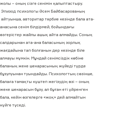
жолы – оның сізге сенімін қалыптастыру.
Эпизод психологы Әсем Байбасарованың
айтуынша, авторитар тәрбие кезінде бала ата-
анасына сенім білдірмей, бойындағы
өзгерістер жайлы ашық айта алмайды. Соның
салдарынан ата-ана баласының зорлық
жағдайына тап болғанын дер кезінде біле
алмауы мүмкін. Мұндай сенімсіздік көбіне
баланың жеке шекарасының жүйеді түрде
бұзулуынан туындайды. Психологтың сөзінше,
балаға тамақты күштеп жегізудің өзі – оның
жеке шекарасын бұзу, ал бұған еті үйренген
бала, кейін өзгелерге «жоқ» дей алмайтын
күйге түседі.