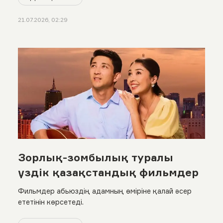
21.07.2026, 02:29
Зорлық-зомбылық туралы
үздік қазақстандық фильмдер
Фильмдер абьюздің адамның өміріне қалай әсер
ететінін көрсетеді.