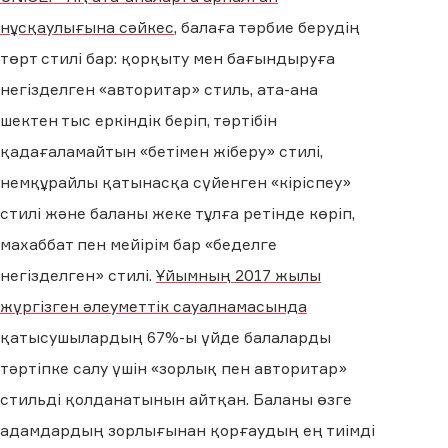
нұсқаулығына сәйкес
, балаға тәрбие берудің
төрт стилі бар: қорқыту мен бағындыруға
негізделген «авторитар» стиль, ата-ана
шектен тыс еркіндік беріп, тәртібін
қадағаламайтын «бетімен жіберу» стилі,
немқұрайлы қатынасқа сүйенген «кіріспеу»
стилі және баланы жеке тұлға ретінде көріп,
махаббат пен мейірім бар «беделге
негізделген» стилі.
Ұйымның 2017 жылы
жүргізген әлеуметтік сауалнамасында
қатысушылардың 67%-ы үйде балаларды
тәртіпке салу үшін «зорлық пен авторитар»
стильді қолданатынын айтқан. Баланы өзге
адамдардың зорлығынан қорғаудың ең тиімді