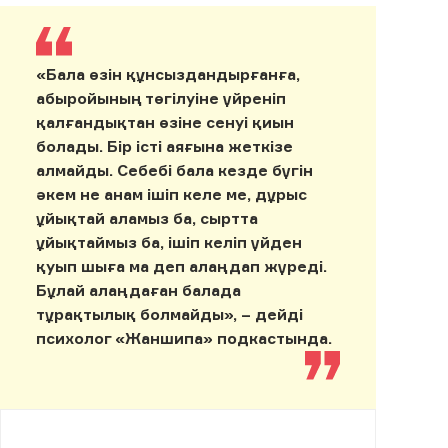
«Бала өзін құнсыздандырғанға,
абыройының төгілуіне үйреніп
қалғандықтан өзіне сенуі қиын
болады. Бір істі аяғына жеткізе
алмайды. Себебі бала кезде бүгін
әкем не анам ішіп келе ме, дұрыс
ұйықтай аламыз ба, сыртта
ұйықтаймыз ба, ішіп келіп үйден
қуып шыға ма деп алаңдап жүреді.
Бұлай алаңдаған балада
тұрақтылық болмайды», – дейді
психолог «Жаншипа» подкастында.