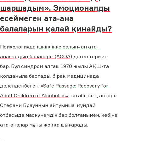
шаршадым». Эмоционалды
есеймеген ата-ана
балаларын қалай қинайды?
Психологияда
ішкіллікке салынған ата-
аналардың балалары (ACОA)
деген термин
бар. Бұл синдром алғаш 1970 жылы АҚШ-та
қолданыла бастады, бірақ медицинада
дәлелденбеген.
«Safe Passage: Recovery for
Adult Children of Alcoholics»
кітабының авторы
Стефани Браунның айтуынша, мұндай
отбасыда маскүнемдік бар болғанымен, көбіне
ата-аналар мұны жоққа шығарады.