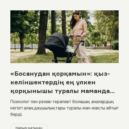
«Босанудан қорқамын»: қыз-
келіншектердің ең үлкен
қорқынышы туралы мамандар
не дейді
Психолог пен релив-терапевт болашақ аналардың
негізгі алаңдаушылықтары туралы жан-жақты айтып
берді.
Қарым-қатынас