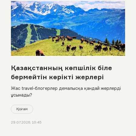
Қазақстанның көпшілік біле
бермейтін көрікті жерлері
Жас travel-блогерлер демалысқа қандай жерлерді
ұсынады?
Қоғам
29.07.2026, 10:45