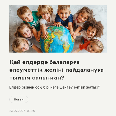
Қай елдерде балаларға
әлеуметтік желіні пайдалануға
тыйым салынған?
Елдер бірінен соң бірі неге шектеу енгізіп жатыр?
Қоғам
23.07.2026, 01:20