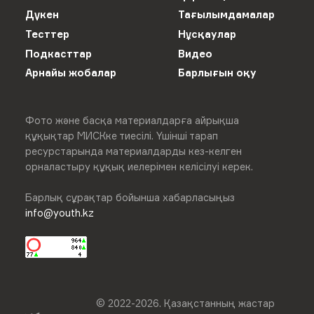
Дүкен
Тағылымдамалар
Тесттер
Нұсқаулар
Подкасттар
Видео
Арнайы жобалар
Барлығын оқу
Фото және басқа материалдарға айрықша
құқықтар МИСКке тиесілі. Үшінші тарап
ресурстарында материалдарды кез-келген
орналастыру құқық иелерімен келісілуі керек.
Барлық сұрақтар бойынша хабарласыңыз
info@youth.kz
© 2022-
2026
.
Қазақстанның жастар