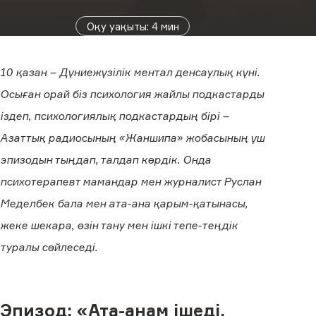
Оқу уақыты
:
4
мин
10 қазан – Дүниежүзілік ментал денсаулық күні.
Осыған орай біз психология жайлы подкастарды
іздеп, психологиялық подкастардың бірі –
Азаттық радиосының «Жаншипа» жобасының үш
эпизодын тыңдап, талдап көрдік. Онда
психотерапевт мамандар мен журналист Руслан
Меделбек бала мен ата-ана қарым-қатынасы,
жеке шекара, өзін тану мен ішкі тепе-теңдік
туралы сөйлеседі.
Эпизод: «Ата-анам ішеді,