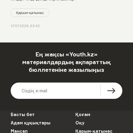
Қарым-қатынас
17.07.2026, 03:42
Ең жақсы «Youth.kz»
материалдардың ақпараттық
бюллетеніне жазылыңыз
Басты бет
Қоғам
Адам құқықтары
Оқу
Мансап
Қарым-қатынас