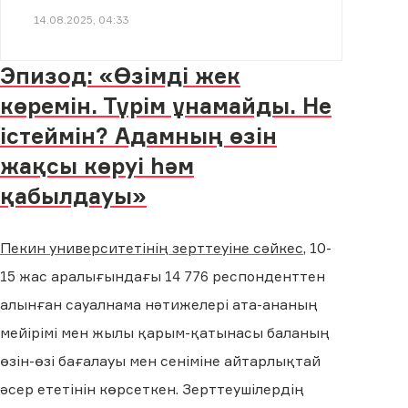
14.08.2025, 04:33
Эпизод: «Өзімді жек
көремін. Түрім ұнамайды. Не
істеймін? Адамның өзін
жақсы көруі һәм
қабылдауы»
Пекин университетінің зерттеуіне сәйкес,
10-
15 жас аралығындағы 14 776 респонденттен
алынған сауалнама нәтижелері ата-ананың
мейірімі мен жылы қарым-қатынасы баланың
өзін-өзі бағалауы мен сеніміне айтарлықтай
әсер ететінін көрсеткен. Зерттеушілердің