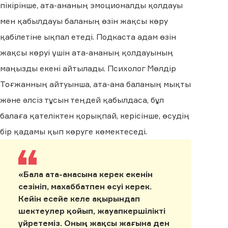
пікірінше, ата-ананың эмоционалды қолдауы
мен қабылдауы баланың өзін жақсы көру
қабілетіне ықпал етеді. Подкаста адам өзін
жақсы көруі үшін ата-ананың қолдауының
маңызды екені айтылады. Психолог Мөлдір
Тоғжанның айтуынша, ата-ана баланың мықты
және әлсіз тұсын теңдей қабылдаса, бұл
балаға қателіктен қорықпай, керісінше, өсудің
бір қадамы қып көруге көмектеседі.
«Бала ата-анасына керек екенін
сезініп, махаббатпен өсуі керек.
Кейін есейе келе ақырындап
шектеулер қойып, жауапкершілікті
үйретеміз. Оның жақсы жағына ден