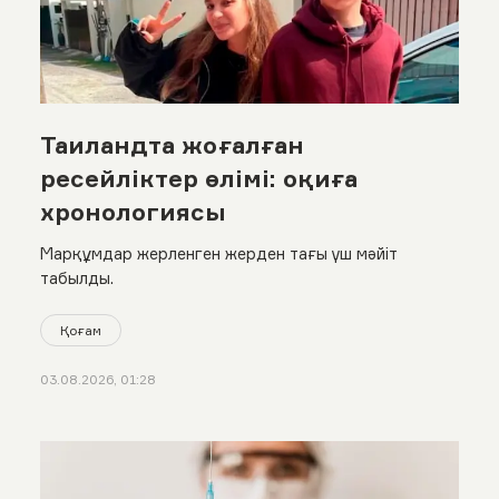
Таиландта жоғалған
ресейліктер өлімі: оқиға
хронологиясы
Марқұмдар жерленген жерден тағы үш мәйіт
табылды.
Қоғам
03.08.2026, 01:28