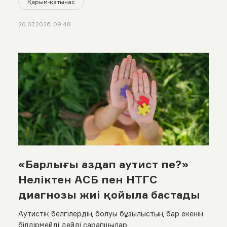
Қарым-қатынас
20.07.2026, 09:48
«Барлығы аздап аутист пе?»
Неліктен АСБ пен НТГС
диагнозы жиі қойыла бастады
Аутистік белгілердің болуы бұзылыстың бар екенін
білдірмейді дейді сарапшылар.