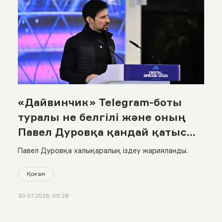
«Дайвинчик» Telegram-боты
туралы не белгілі және оның
Павел Дуровқа қандай қатысы
бар?
Павел Дуровқа халықаралық іздеу жарияланды.
Қоғам
30.07.2026, 09:28