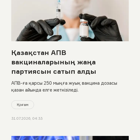
Қазақстан АПВ
вакциналарының жаңа
партиясын сатып алды
АПВ-ға қарсы 250 мыңға жуық вакцина дозасы
қазан айында елге жеткізіледі.
Қоғам
31.07.2026, 04:33