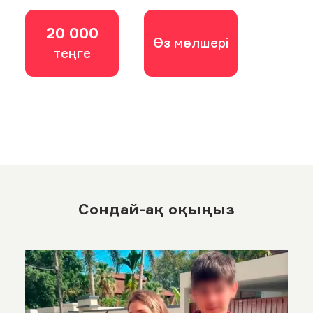
20 000
Өз мөлшері
теңге
Сондай-ақ оқыңыз