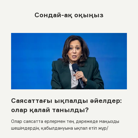
Сондай-ақ оқыңыз
Саясаттағы ықпалды әйелдер:
олар қалай танылды?
Олар саясатта ерлермен тең дәрежеде маңызды
шешімдердің қабылдануына ықпал етіп жүр/