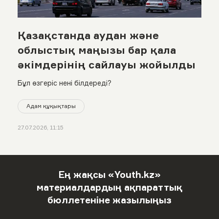
Қазақстанда аудан және
облыстық маңызы бар қала
әкімдерінің сайлауы жойылды
Бұл өзгеріс нені білдереді?
Адам құқықтары
27.07.2026, 11:15
Ең жақсы «Youth.kz»
материалдардың ақпараттық
бюллетеніне жазылыңыз