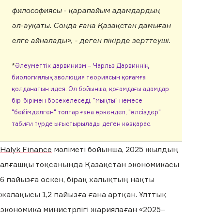
философиясы - қарапайым адамдардың
әл-әуқаты. Сонда ғана Қазақстан дамыған
елге айналады», - деген пікірде зерттеуші.
*
Әлеуметтік дарвинизм – Чарльз Дарвиннің
биологиялық эволюция теориясын қоғамға
қолданатын идея. Ол бойынша, қоғамдағы адамдар
бір-бірімен бәсекелеседі, "мықты" немесе
"бейімделген" топтар ғана өркендеп, "әлсіздер"
табиғи түрде ығыстырылады деген көзқарас.
Halyk Finance
мәліметі бойынша, 2025 жылдың
алғашқы тоқсанында Қазақстан экономикасы
6 пайызға өскен, бірақ халықтың нақты
жалақысы 1,2 пайызға ғана артқан. Ұлттық
экономика министрлігі жариялаған «2025–