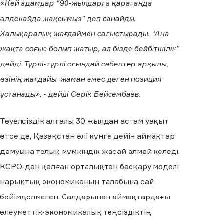
«Кей адамдар “90-жылдарға қарағанда
әлдеқайда жақсымыз” деп санайды.
Халықаралық жағдаймен салыстырады. “Ана
жақта соғыс болып жатыр, ал бізде бейбітшілік”
дейді. Түрлі-түрлі осындай себептер арқылы,
өзінің жағдайы жаман емес деген позиция
ұстанады», - дейді Серік Бейсембаев.
Тәуелсіздік алғалы 30 жылдан астам уақыт
өтсе де, Қазақстан әлі күнге дейін аймақтар
дамуына толық мүмкіндік жасай алмай келеді.
КСРО-дан қалған орталықтан басқару моделі
нарықтық экономиканың талабына сай
бейімделмеген. Салдарынан аймақтардағы
әлеуметтік-экономикалық теңсіздіктің