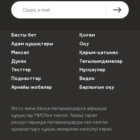
Басты бет
Қоғам
Адам құқықтары
Оқу
Мансап
Қарым-қатынас
Дүкен
Тағылымдамалар
Тесттер
Нұсқаулар
Подкасттар
Видео
Арнайы жобалар
Барлығын оқу
Фото және басқа материалдарға айрықша
құқықтар МИСКке тиесілі. Үшінші тарап
ресурстарында материалдарды кез-келген
орналастыру құқық иелерімен келісілуі керек.