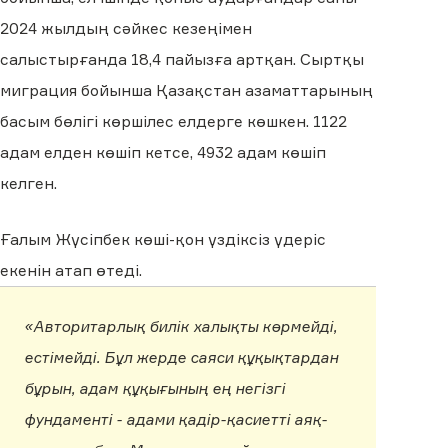
2024 жылдың сәйкес кезеңімен
салыстырғанда 18,4 пайызға артқан. Сыртқы
миграция бойынша Қазақстан азаматтарының
басым бөлігі көршілес елдерге көшкен. 1122
адам елден көшіп кетсе, 4932 адам көшіп
келген.
Ғалым Жүсіпбек көші-қон үздіксіз үдеріс
екенін атап өтеді.
«Авторитарлық билік халықты көрмейді,
естімейді. Бұл жерде саяси құқықтардан
бұрын, адам құқығының ең негізгі
фундаменті - адами қадір-қасиетті аяқ-