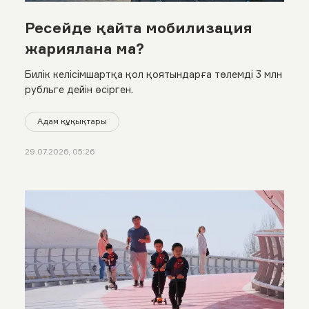
Ресейде қайта мобилизация
жариялана ма?
Билік келісімшартқа қол қоятындарға төлемді 3 млн
рубльге дейін өсірген.
Адам құқықтары
29.07.2026, 05:26