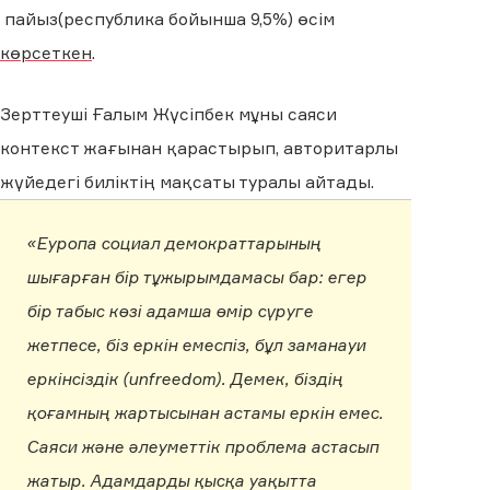
пайыз(республика бойынша 9,5%) өсім
көрсеткен
.
Зерттеуші Ғалым Жүсіпбек мұны саяси
контекст жағынан қарастырып, авторитарлы
жүйедегі биліктің мақсаты туралы айтады.
«Еуропа социал демократтарының
шығарған бір тұжырымдамасы бар: егер
бір табыс көзі адамша өмір сүруге
жетпесе, біз еркін емеспіз, бұл заманауи
еркінсіздік (unfreedom). Демек, біздің
қоғамның жартысынан астамы еркін емес.
Саяси және әлеуметтік проблема астасып
жатыр. Адамдарды қысқа уақытта