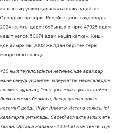
халықтың үлкен қалаларға көшуі үдейген.
Оралдықтар көрші Ресейге қоныс аударады.
2024 жылғы
дерек бойынша
өңірге 47928 адам
көшіп келсе, 50674 адам көшіп кеткен. Көші-
қон айырымы 2002 жылдан бері тек теріс
мәнде өсіп келеді.
«30 жыл тәуелсіздіктің нәтижесінде адамдар
өзіне сенуді үйренген. Әлеуметтік мәселелердің
шешімін сұрасаң, “мен қосымша жұмыс істеймін,
білім аламын, болмаса, басқа қалаға көшіп
кетемін” дейді. Жұрт Алматы, Астана сияқты ірі
қалаларға ұмтылады. Себебі аймақта айлық өте
төмен. Орташа жалақы - 100-150 мың теңге. Бұл