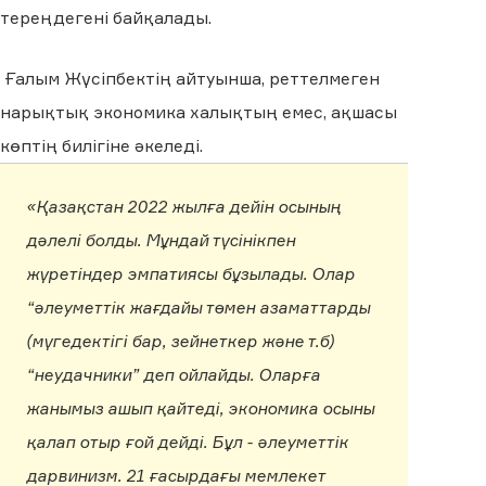
тереңдегені байқалады.
Ғалым Жүсіпбектің айтуынша, реттелмеген
нарықтық экономика халықтың емес, ақшасы
көптің билігіне әкеледі.
«Қазақстан 2022 жылға дейін осының
дәлелі болды. Мұндай түсінікпен
жүретіндер эмпатиясы бұзылады. Олар
“әлеуметтік жағдайы төмен азаматтарды
(мүгедектігі бар, зейнеткер және т.б)
“неудачники” деп ойлайды. Оларға
жанымыз ашып қайтеді, экономика осыны
қалап отыр ғой дейді. Бұл - әлеуметтік
дарвинизм. 21 ғасырдағы мемлекет