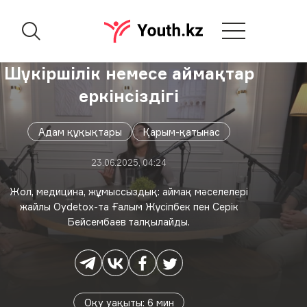
Шүкіршілік немесе аймақтар
еркінсіздігі
Адам құқықтары
Қарым-қатынас
23.06.2025, 04:24
Жол, медицина, жұмыссыздық: аймақ мәселелері
жайлы Oydetox-та Ғалым Жүсіпбек пен Серік
Бейсембаев талқылайды.
Оқу уақыты
:
6
мин