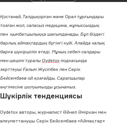
Қостанай, Талдықорған және Орал тұрғындары
тозған жол, сапасыз медицина, жұмыссыздық
пен қымбатшылыққа шағымданады. Бұл біздегі
барлық аймақтардың бүгінгі күйі. Алайда халық
барға шүкіршілік етеді. Мұның себеп-салдары
мен шешімі туралы
Oydetox
подкасында
зерттеуші Ғалым Жүсіпбек пен Серік
Бейсембаев ой қозғайды. Сарапшылар
әңгімесіне шолуымызды ұсынамыз.
Шүкірлік тенденциясы
Oydetox авторы, журналист Әйнел Әмірхан мен
әлеуметтанушы Серік Бейсембаев «Аймақтар»