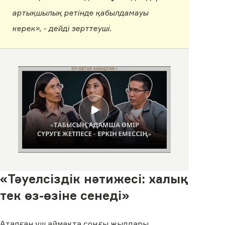
артықшылық ретінде қабылдамауы
керек», - дейді зерттеуші.
«Тәуелсіздік нәтижесі: халық
тек өз-өзіне сенеді»
Аталған үш аймақта соңғы жылдары