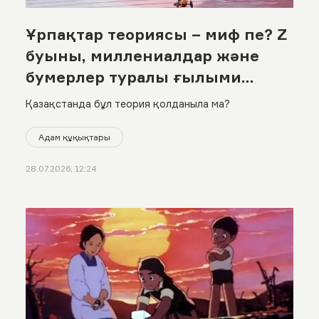
Ұрпақтар теориясы – миф пе? Z
буыны, миллениалдар және
бумерлер туралы ғылыми
шындық
Қазақстанда бұл теория қолданыла ма?
Адам құқықтары
28.07.2026, 12:24