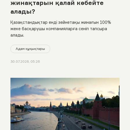
жинақтарын қалай көбейте
алады?
Қазақстандықтар енді зейнетақы жинағын 100%
жеке басқарушы компанияларға сеніп тапсыра
алады.
Адам құқықтары
30.07.2026, 05:26