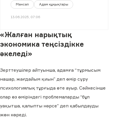
Мансап
Адам құқықтары
13.06.2025, 07:06
«Жалған нарықтық
экономика теңсіздікке
әкеледі»
Зерттеушілер айтуынша, адамға “тұрмысым
нашар, жағдайым қиын” деп өмір сүру
психологиялық тұрғыда өте ауыр. Сәйкесінше
олар өз өміріндегі проблемаларды “бұл
уақытша, қалыпты нәрсе” деп қабылдауды
жөн көреді.