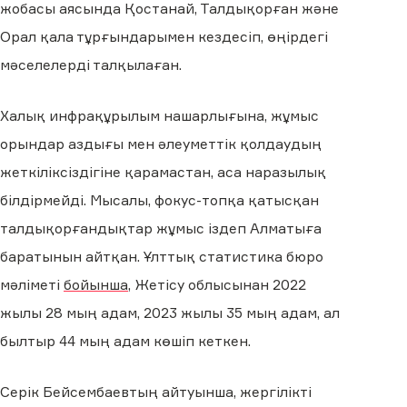
жобасы аясында Қостанай, Талдықорған және
Орал қала тұрғындарымен кездесіп, өңірдегі
мәселелерді талқылаған.
Халық инфрақұрылым нашарлығына, жұмыс
орындар аздығы мен әлеуметтік қолдаудың
жеткіліксіздігіне қарамастан, аса наразылық
білдірмейді. Мысалы, фокус-топқа қатысқан
талдықорғандықтар жұмыс іздеп Алматыға
баратынын айтқан. Ұлттық статистика бюро
мәліметі
бойынша
, Жетісу облысынан 2022
жылы 28 мың адам, 2023 жылы 35 мың адам, ал
былтыр 44 мың адам көшіп кеткен.
Серік Бейсембаевтың айтуынша, жергілікті