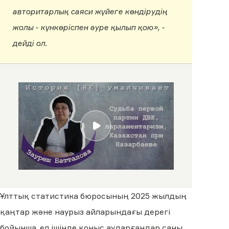
авторитарлық саяси жүйеге көндірудің
жолы - күнкөріспен әуре қылып қою», -
дейді ол.
Ұлттық статистика бюросының 2025 жылдың
қаңтар және наурыз айларындағы дерегі
бойынша, ел ішінде қоныс аударғандар саны