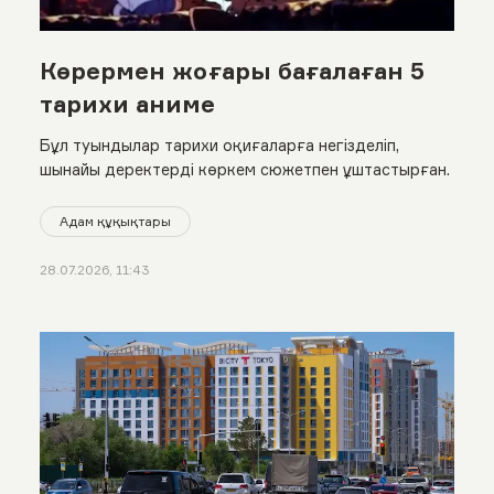
Көрермен жоғары бағалаған 5
тарихи аниме
Бұл туындылар тарихи оқиғаларға негізделіп,
шынайы деректерді көркем сюжетпен ұштастырған.
Адам құқықтары
28.07.2026, 11:43