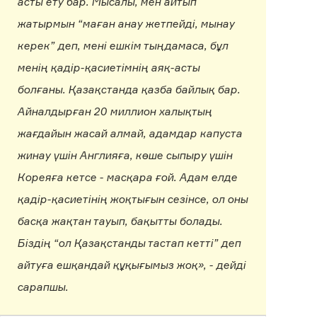
асты ету бар. Мысалы, мен айтып
жатырмын “маған анау жетпейді, мынау
керек” деп, мені ешкім тыңдамаса, бұл
менің қадір-қасиетімнің аяқ-асты
болғаны. Қазақстанда қазба байлық бар.
Айналдырған 20 миллион халықтың
жағдайын жасай алмай, адамдар капуста
жинау үшін Англияға, көше сыпыру үшін
Кореяға кетсе - масқара ғой. Адам елде
қадір-қасиетінің жоқтығын сезінсе, ол оны
басқа жақтан тауып, бақытты болады.
Біздің “ол Қазақстанды тастап кетті” деп
айтуға ешқандай құқығымыз жоқ», - дейді
сарапшы.