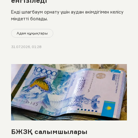
енгізіледі
Енді шлагбаум орнату үшін аудан әкімдігімен келісу
міндетті болады.
Адам құқықтары
31.07.2026, 01:28
БЖЗҚ салымшылары