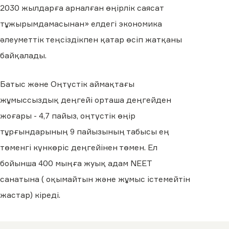
2030 жылдарға арналған өңірлік саясат
тұжырымдамасынан» елдегі экономика
әлеуметтік теңсіздікпен қатар өсіп жатқаны
байқалады.
Батыс және Оңтүстік аймақтағы
жұмыссыздық деңгейі орташа деңгейден
жоғары - 4,7 пайыз, оңтүстік өңір
тұрғындарының 9 пайызының табысы ең
төменгі күнкөріс деңгейінен төмен. Ел
бойынша 400 мыңға жуық адам NEET
санатына ( оқымайтын және жұмыс істемейтін
жастар) кіреді.