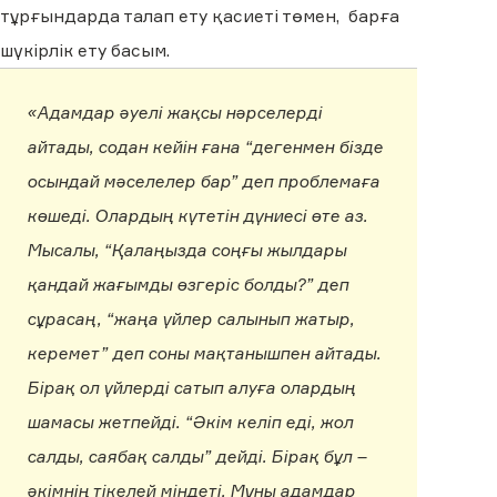
тұрғындарда талап ету қасиеті төмен, барға
шүкірлік ету басым.
«Адамдар әуелі жақсы нәрселерді
айтады, содан кейін ғана “дегенмен бізде
осындай мәселелер бар” деп проблемаға
көшеді. Олардың күтетін дүниесі өте аз.
Мысалы, “Қалаңызда соңғы жылдары
қандай жағымды өзгеріс болды?” деп
сұрасаң, “жаңа үйлер салынып жатыр,
керемет” деп соны мақтанышпен айтады.
Бірақ ол үйлерді сатып алуға олардың
шамасы жетпейді. “Әкім келіп еді, жол
салды, саябақ салды” дейді. Бірақ бұл –
әкімнің тікелей міндеті. Мұны адамдар