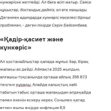
күнкөріске жетпейді. Ал баға өсіп жатыр. Саяси
құқықтар, бостандық дейміз, ол өте маңызды.
Дегенмен адамдарда күнкөріс мәселесі бірінші
проблема», - деген пікірде Серік Бейсембаев.
«Қадір-қасиет және
күнкөріс»
Ал қостанайлықтар қалада жұмыс бар, бірақ
жалақы аз дейді. Аймақта 2025 жылдың
алғашқы тоқсанында орташа айлық 358 873
теңгені
құрады
. Алайда халықтың көбі
табатын табыс орташа жалақыдан әлдеқайда
төмен екенін ескеру керек. Сонымен қатар,
өткен жылы өңірде инфляция 8,9