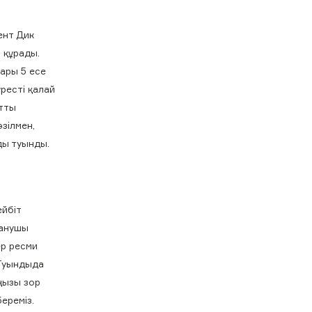
ент Дик
 құрады.
ары 5 есе
ресті қалай
атты
зілмен,
ды туынды.
йбіт
танушы
ер ресми
 Туындыда
ңызы зор
ереміз.