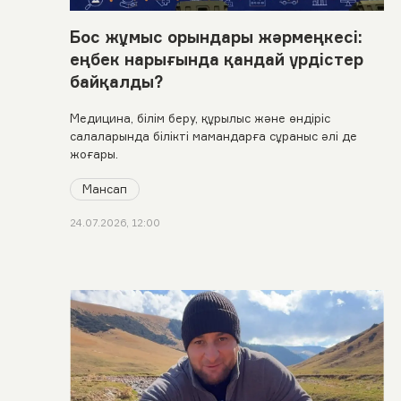
Бос жұмыс орындары жәрмеңкесі:
еңбек нарығында қандай үрдістер
байқалды?
Медицина, білім беру, құрылыс және өндіріс
салаларында білікті мамандарға сұраныс әлі де
жоғары.
Мансап
24.07.2026, 12:00