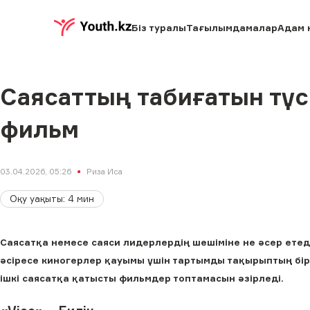
Біз туралы
Тағылымдамалар
Адам 
Саясаттың табиғатын түс
фильм
03.04.2026, 05:26
Риза Иса
Оқу уақыты
:
4
мин
Саясатқа немесе саяси лидерлердің шешіміне не әсер етед
әсіресе киногерлер қауымы үшін тартымды тақырыптың бірі.
ішкі саясатқа қатысты фильмдер топтамасын әзірледі.