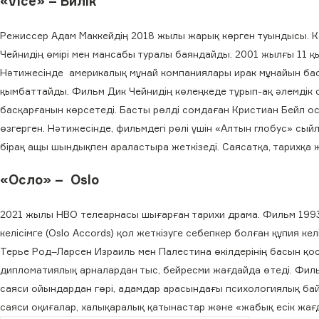
«Vice» – Билік
Режиссер Адам Маккейдің 2018 жылы жарық көрген туындысы. Ка
Чейнидің өмірі мен мансабы туралы баяндайды. 2001 жылғы 11 қ
Нәтижесінде америкалық мұнай компаниялары ирак мұнайын басы
қымбаттайды. Фильм Дик Чейнидің көлеңкеде тұрып-ақ әлемдік 
басқарғанын көрсетеді. Басты рөлді сомдаған Кристиан Бейл о
өзгерген. Нәтижесінде, фильмдегі рөлі үшін «Алтын глобус» сый
бірақ ащы шындықпен араластыра жеткізеді. Саясатқа, тарихқа
«Осло» – Oslo
2021 жылы HBO телеарнасы шығарған тарихи драма. Фильм 1993
келісімге (Oslo Accords) қол жеткізуге себепкер болған құпия
Терье Род–Ларсен Израиль мен Палестина өкілдерінің басын қо
дипломатиялық арналардан тыс, бейресми жағдайда өтеді. Филь
саяси ойындардан гөрі, адамдар арасындағы психологиялық байла
саяси оқиғалар, халықаралық қатынастар және «жабық есік жағ