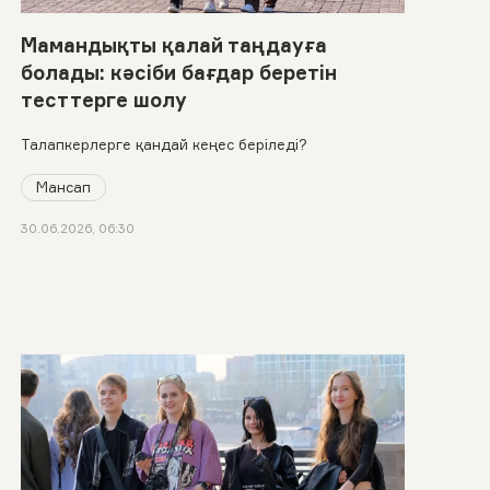
Мамандықты қалай таңдауға
болады: кәсіби бағдар беретін
тесттерге шолу
Талапкерлерге қандай кеңес беріледі?
Мансап
30.06.2026, 06:30