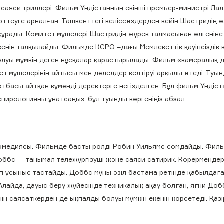
 саяси триллері. Фильм Үндістанның екінші премьер-министрі Ла
ттеуге арналған. Ташкенттегі келіссөздерден кейін Шастридің өл
 құрады. Комитет мүшелері Шастридің жүрек талмасынан өлгеніне
кенін талқылайды. Фильмде КСРО –дағы Мемлекеттік қауіпсіздік 
болуы мүмкін деген нұсқалар қарастырылады. Фильм «камералық 
митет мүшелерінің айтысы мен дәлелдер келтіруі арқылы өтеді. Туы
отбасы айтқан күмәнді деректерге негізделген. Бұл фильм Үндіст
пирологияны ұнатсаңыз, бұл туынды көргеніңіз абзал.
омедиясы. Фильмде басты рөлді Робин Уильямс сомдайды. Филь
Доббс – танымал тележүргізуші және саяси сатирик. Көрермендерд
деп ұсыныс тастайды. Доббс мұны әзіл бастама ретінде қабылдағ
Алайда, дауыс беру жүйесінде техникалық ақау болған, яғни Доб
ің саясаткерден де ықпалды болуы мүмкін екенін көрсетеді. Қазі