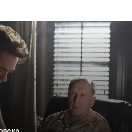
овека