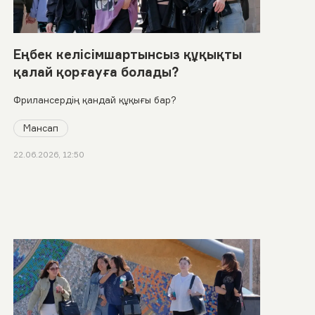
Еңбек келісімшартынсыз құқықты
қалай қорғауға болады?
Фрилансердің қандай құқығы бар?
Мансап
22.06.2026, 12:50