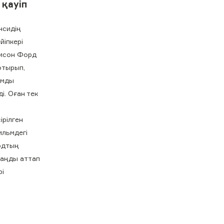
 қауіп
нсидің
йіпкері
рисон Форд
отырып,
ымды
і. Оған тек
ірілген
ильмдегі
рдтың
заңды аттап
рі