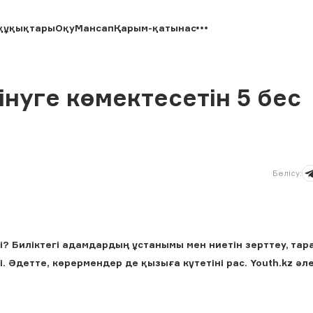
құқықтары
Оқу
Мансап
Қарым-қатынас
інуге көмектесетін 5 бес
Бөлісу
:
і? Биліктегі адамдардың ұстанымы мен ниетін зерттеу, тар
 Әдетте, көрермендер де қызыға күтетіні рас. Youth.kz әл