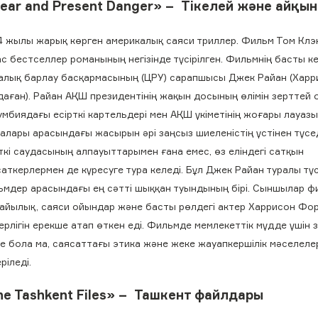
lear and Present Danger» – Тікелей және айқын
4 жылы жарық көрген америкалық саяси триллер. Фильм Том Клэ
с бестселлер романының негізінде түсірілген. Фильмнің басты ке
алық барлау басқармасының (ЦРУ) сарапшысы Джек Райан (Хар
аған). Райан АҚШ президентінің жақын досының өлімін зерттей 
мбиядағы есірткі картельдері мен АҚШ үкіметінің жоғары лауаз
алары арасындағы жасырын әрі заңсыз шиеленістің үстінен түсед
ткі саудасының алпауыттарымен ғана емес, өз еліндегі сатқын
аткерлермен де күресуге тура келеді. Бұл Джек Райан туралы түс
ьмдер арасындағы ең сәтті шыққан туындының бірі. Сыншылар ф
айылық, саяси ойындар және басты рөлдегі актер Харрисон Фо
рлігін ерекше атап өткен еді. Фильмде мемлекеттік мүдде үшін 
е бола ма, саясаттағы этика және жеке жауапкершілік мәселеле
ріледі.
he Tashkent Files» – Ташкент файлдары