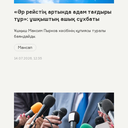
«Әр рейстің артында адам тағдыры
тұр»: ұшқыштың ашық сұхбаты
Ұшқыш Максим Пырков кәсібінің құпиясы туралы
баяндайды.
Мансап
14.07.2026, 12:35