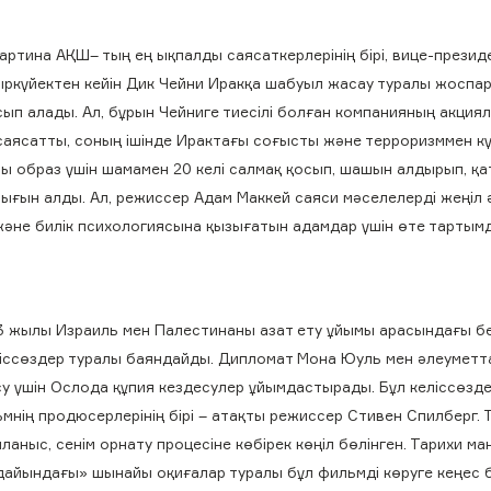
ртина АҚШ– тың ең ықпалды саясаткерлерінің бірі, вице-презид
ыркүйектен кейін Дик Чейни Иракқа шабуыл жасау туралы жоспар
п алады. Ал, бұрын Чейниге тиесілі болған компанияның акциял
саясатты, соның ішінде Ирактағы соғысты және терроризммен кү
сы образ үшін шамамен 20 келі салмақ қосып, шашын алдырып, қ
лығын алды. Ал, режиссер Адам Маккей саяси мәселелерді жеңіл ә
 және билік психологиясына қызығатын адамдар үшін өте тартым
 жылы Израиль мен Палестинаны азат ету ұйымы арасындағы бе
 келіссөздер туралы баяндайды. Дипломат Мона Юуль мен әлеумет
су үшін Ослода құпия кездесулер ұйымдастырады. Бұл келіссөзд
мнің продюсерлерінің бірі – атақты режиссер Стивен Спилберг.
ныс, сенім орнату процесіне көбірек көңіл бөлінген. Тарихи ма
дайындағы» шынайы оқиғалар туралы бұл фильмді көруге кеңес б