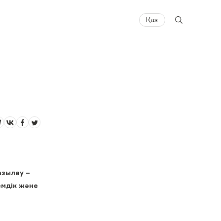
Қаз
азылау –
емдік және