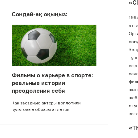
«C
Сондай-ақ оқыңыз:
199
атта
Орт
сомд
Колу
тұлғ
есір
саяс
Фильмы о карьере в спорте:
фил
реальные истории
шын
преодоления себя
шебе
Как звездные актеры воплотили
өтуг
культовые образы атлетов.
көте
«T