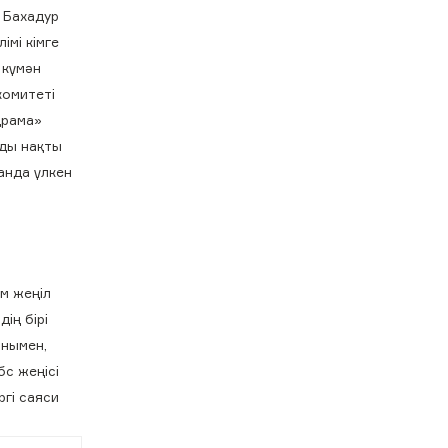
л Бахадур
імі кімге
 күмән
комитеті
драма»
нды нақты
анда үлкен
м жеңіл
ің бірі
анымен,
бс жеңісі
ргі саяси