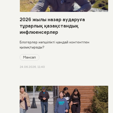
2026 жылы назар аударуға
тұрарлық қазақстандық
инфлюенсерлер
Блогерлер көпшілікті қандай контентпен
қызықтырады?
Мансап
24.06.2026, 11:40