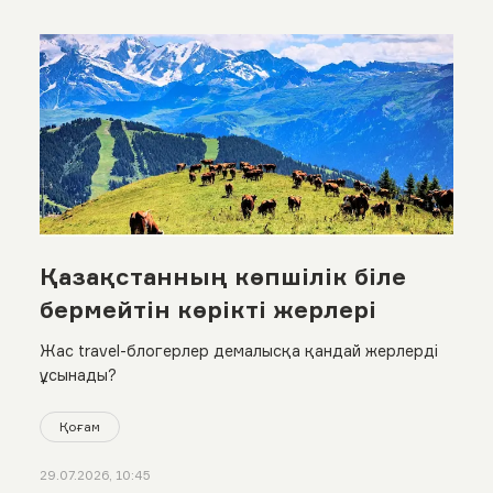
Қазақстанның көпшілік біле
бермейтін көрікті жерлері
Жас travel-блогерлер демалысқа қандай жерлерді
ұсынады?
Қоғам
29.07.2026, 10:45