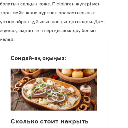
болатын салқын көже. Пісірілген жүгері мен
тары мейіз және құртпен араластырылып,
үстіне айран құйылып салқындатылады. Дәмі
жұмсақ, аздап тәтті әрі қышқылдау болып
келеді.
Сондай-ақ оқыңыз:
Сколько стоит накрыть