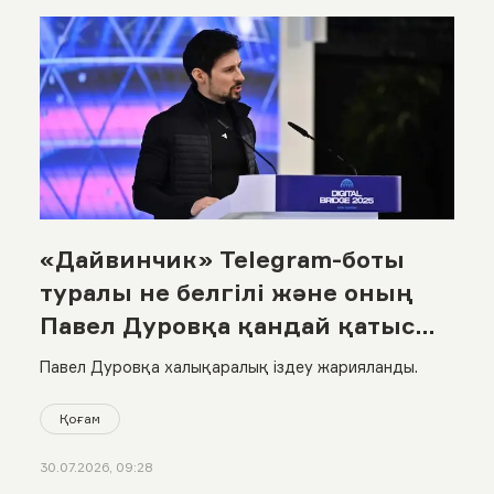
«Дайвинчик» Telegram-боты
туралы не белгілі және оның
Павел Дуровқа қандай қатысы
бар?
Павел Дуровқа халықаралық іздеу жарияланды.
Қоғам
30.07.2026, 09:28