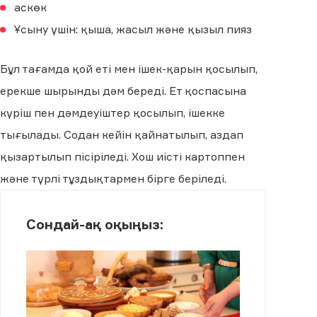
аскөк
Ұсыну үшін: қыша, жасыл және қызыл пияз
Бұл тағамда қой еті мен ішек-қарын қосылып,
ерекше шырынды дәм береді. Ет қоспасына
күріш пен дәмдеуіштер қосылып, ішекке
тығылады. Содан кейін қайнатылып, аздап
қызартылып пісіріледі. Хош иісті картоппен
және түрлі тұздықтармен бірге беріледі.
Сондай-ақ оқыңыз: