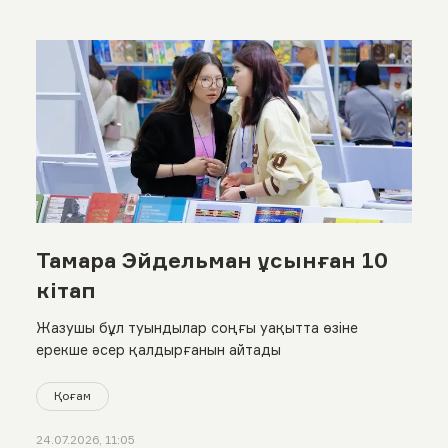
Тамара Эйдельман ұсынған 10
кітап
Жазушы бұл туындылар соңғы уақытта өзіне
ерекше әсер қалдырғанын айтады
Қоғам
24.07.2026, 11:05