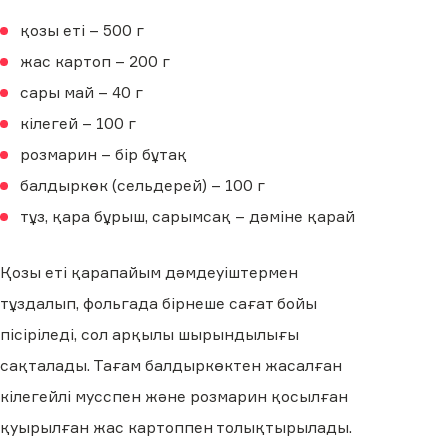
қозы еті – 500 г
жас картоп – 200 г
сары май – 40 г
кілегей – 100 г
розмарин – бір бұтақ
балдыркөк (сельдерей) – 100 г
тұз, қара бұрыш, сарымсақ – дәміне қарай
Қозы еті қарапайым дәмдеуіштермен
тұздалып, фольгада бірнеше сағат бойы
пісіріледі, сол арқылы шырындылығы
сақталады. Тағам балдыркөктен жасалған
кілегейлі мусспен және розмарин қосылған
қуырылған жас картоппен толықтырылады.