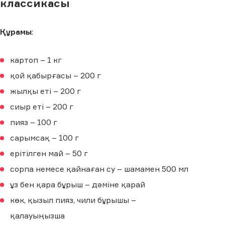
классикасы
Құрамы
:
картоп – 1 кг
қой қабырғасы – 200 г
жылқы еті – 200 г
сиыр еті – 200 г
пияз – 100 г
сарымсақ – 100 г
ерітілген май – 50 г
сорпа немесе қайнаған су – шамамен 500 мл
ұз бен қара бұрыш – дәміне қарай
көк, қызыл пияз, чили бұрышы –
қалауыңызша