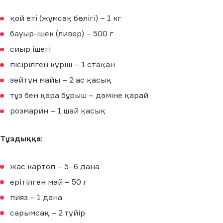
қой еті (жұмсақ бөлігі) – 1 кг
бауыр-ішек (ливер) – 500 г
сиыр ішегі
пісірілген күріш – 1 стақан
зәйтүн майы – 2 ас қасық
тұз бен қара бұрыш – дәміне қарай
розмарин – 1 шай қасық
Тұздыққа
:
жас картоп – 5–6 дана
ерітілген май – 50 г
пияз – 1 дана
сарымсақ – 2 түйір