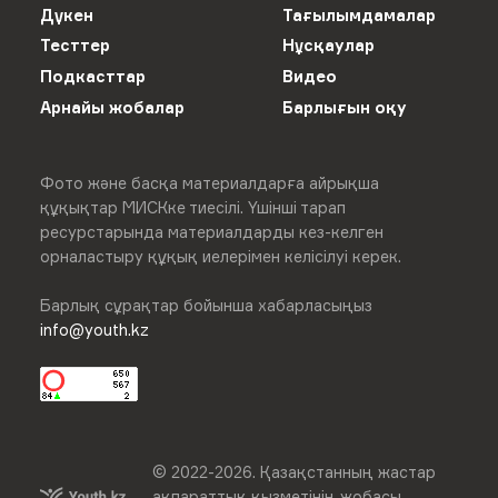
Дүкен
Тағылымдамалар
Тесттер
Нұсқаулар
Подкасттар
Видео
Арнайы жобалар
Барлығын оқу
Фото және басқа материалдарға айрықша
құқықтар МИСКке тиесілі. Үшінші тарап
ресурстарында материалдарды кез-келген
орналастыру құқық иелерімен келісілуі керек.
Барлық сұрақтар бойынша хабарласыңыз
info@youth.kz
© 2022-
2026
.
Қазақстанның жастар
ақпараттық қызметінің жобасы