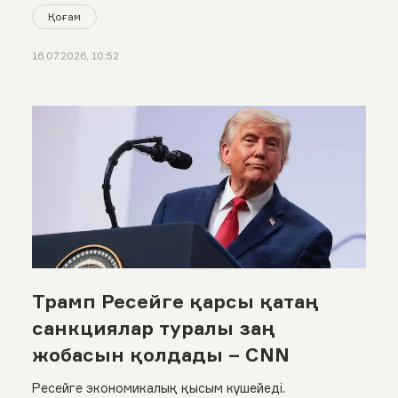
Қоғам
16.07.2026, 10:52
Трамп Ресейге қарсы қатаң
санкциялар туралы заң
жобасын қолдады – CNN
Ресейге экономикалық қысым күшейеді.