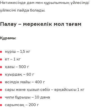
Нәтижесінде дәм мен құрылымның үйлесімді
үйлесімі пайда болады.
Палау – мерекелік мол тағам
Құрамы
:
күріш – 1,5 кг
ет – 1 кг
қазы – 500 г
қуырдақ – 60 г
өсімдік майы – 400 г
сары және қызыл сәбіз – әрқайсысы 1 кг
чили бұрышы – 10 дана
сарымсақ – 200 г