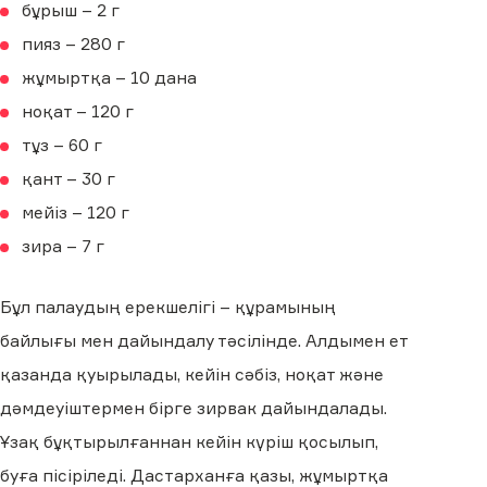
бұрыш – 2 г
пияз – 280 г
жұмыртқа – 10 дана
ноқат – 120 г
тұз – 60 г
қант – 30 г
мейіз – 120 г
зира – 7 г
Бұл палаудың ерекшелігі – құрамының
байлығы мен дайындалу тәсілінде. Алдымен ет
қазанда қуырылады, кейін сәбіз, ноқат және
дәмдеуіштермен бірге зирвак дайындалады.
Ұзақ бұқтырылғаннан кейін күріш қосылып,
буға пісіріледі. Дастарханға қазы, жұмыртқа