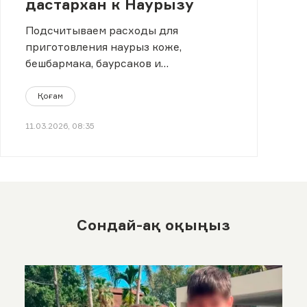
дастархан к Наурызу
Подсчитываем расходы для
приготовления наурыз коже,
бешбармака, баурсаков и
традиционных сладостей.
Қоғам
11.03.2026, 08:35
Сондай-ақ оқыңыз