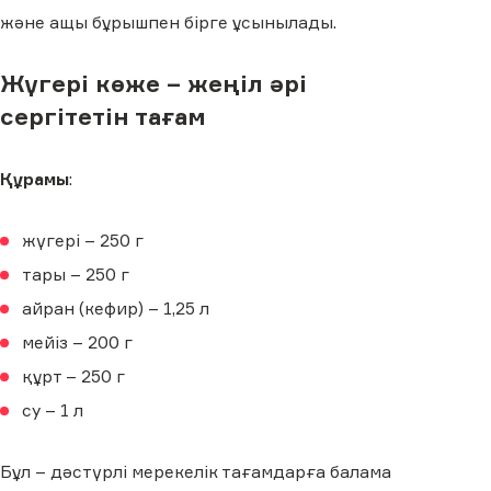
және ащы бұрышпен бірге ұсынылады.
Жүгері көже – жеңіл әрі
сергітетін тағам
Құрамы
:
жүгері – 250 г
тары – 250 г
айран (кефир) – 1,25 л
мейіз – 200 г
құрт – 250 г
су – 1 л
Бұл – дәстүрлі мерекелік тағамдарға балама