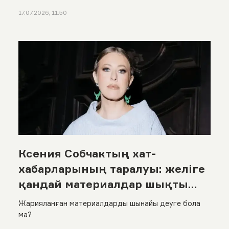
17.07.2026, 11:50
Ксения Собчактың хат-
хабарларының таралуы: желіге
қандай материалдар шықты
және журналистің өзі не дейді?
Жарияланған материалдарды шынайы деуге бола
ма?