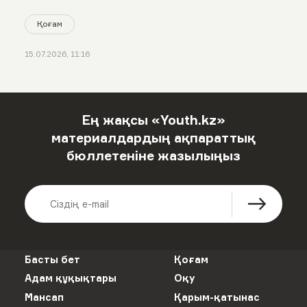
Қоғам
15.07.2026, 11:16
Ең жақсы «Youth.kz»
материалдардың ақпараттық
бюллетеніне жазылыңыз
Басты бет
Қоғам
Адам құқықтары
Оқу
Мансап
Қарым-қатынас