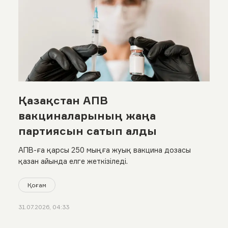
Қазақстан АПВ
вакциналарының жаңа
партиясын сатып алды
АПВ-ға қарсы 250 мыңға жуық вакцина дозасы
қазан айында елге жеткізіледі.
Қоғам
31.07.2026, 04:33