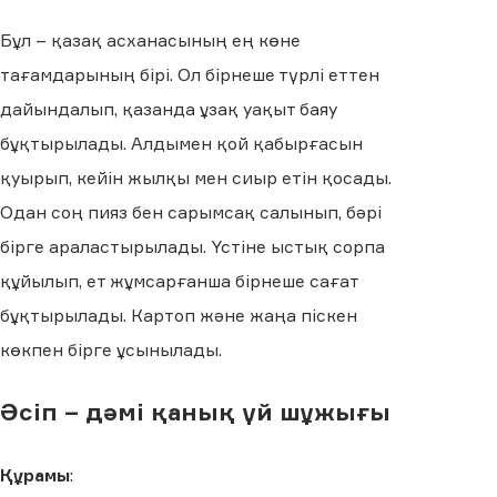
Бұл – қазақ асханасының ең көне
тағамдарының бірі. Ол бірнеше түрлі еттен
дайындалып, қазанда ұзақ уақыт баяу
бұқтырылады. Алдымен қой қабырғасын
қуырып, кейін жылқы мен сиыр етін қосады.
Одан соң пияз бен сарымсақ салынып, бәрі
бірге араластырылады. Үстіне ыстық сорпа
құйылып, ет жұмсарғанша бірнеше сағат
бұқтырылады. Картоп және жаңа піскен
көкпен бірге ұсынылады.
Әсіп – дәмі қанық үй шұжығы
Құрамы
: