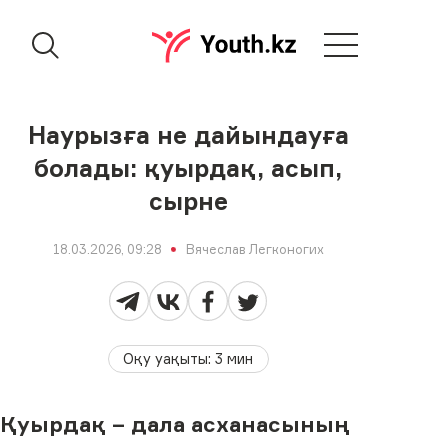
Наурызға не дайындауға
болады: қуырдақ, асып,
сырне
18.03.2026, 09:28
Вячеслав Легконогих
Оқу уақыты
:
3
мин
Қуырдақ – дала асханасының