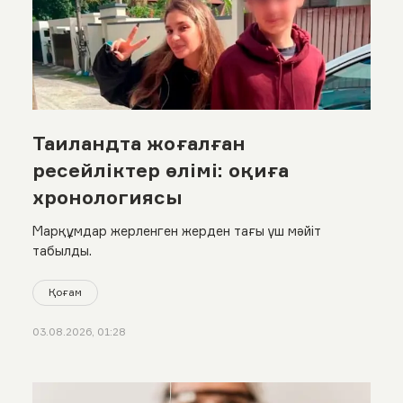
Таиландта жоғалған
ресейліктер өлімі: оқиға
хронологиясы
Марқұмдар жерленген жерден тағы үш мәйіт
табылды.
Қоғам
03.08.2026, 01:28