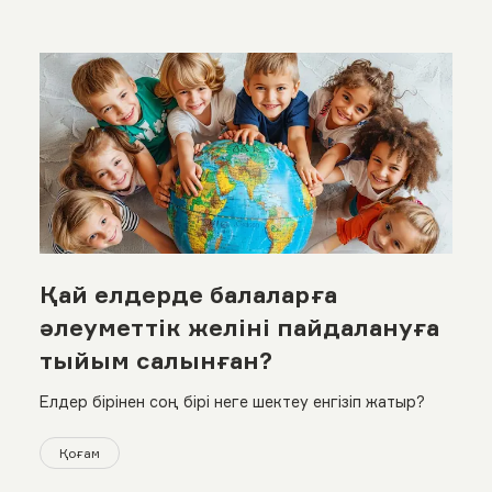
Қай елдерде балаларға
әлеуметтік желіні пайдалануға
тыйым салынған?
Елдер бірінен соң бірі неге шектеу енгізіп жатыр?
Қоғам