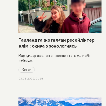
Таиландта жоғалған ресейліктер
өлімі: оқиға хронологиясы
Марқұмдар жерленген жерден тағы үш мәйіт
табылды.
Қоғам
03.08.2026, 01:28