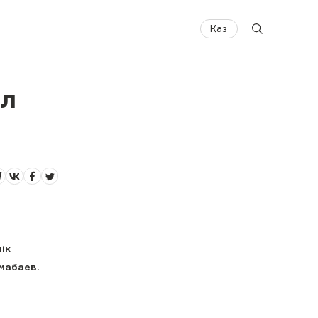
Қаз
ыл
ік
мабаев.