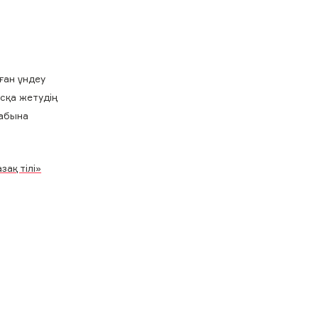
ған үндеу
ысқа жетудің
лабына
зақ тілі»