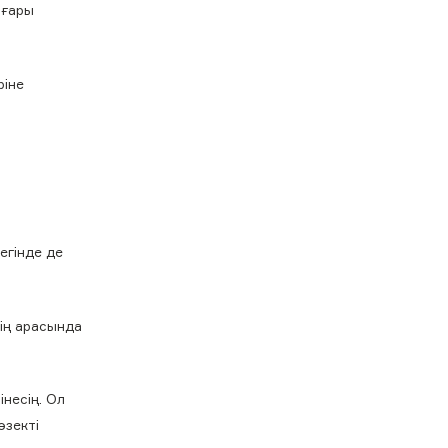
оғары
ріне
егінде де
ің арасында
несің. Ол
өзекті