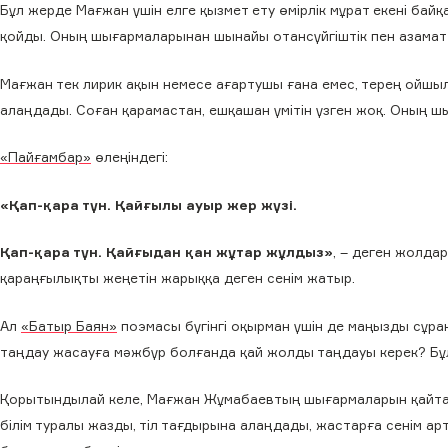
Бұл жерде Мағжан үшін елге қызмет ету өмірлік мұрат екені б
қойды. Оның шығармаларынан шынайы отансүйгіштік пен азаматты
Мағжан тек лирик ақын немесе ағартушы ғана емес, терең ойшыл
алаңдады. Соған қарамастан, ешқашан үмітін үзген жоқ. Оның 
«Пайғамбар»
өлеңіндегі:
«Қап-қара түн. Қайғылы ауыр жер жүзі.
Қап-қара түн. Қайғыдан қан жұтар жұлдыз»
, – деген жолдар
қараңғылықты жеңетін жарыққа деген сенім жатыр.
Ал
«Батыр Баян»
поэмасы бүгінгі оқырман үшін де маңызды сұра
таңдау жасауға мәжбүр болғанда қай жолды таңдауы керек? Бұ
Қорытындылай келе, Мағжан Жұмабаевтың шығармаларын қайта оқ
білім туралы жазды, тіл тағдырына алаңдады, жастарға сенім арт