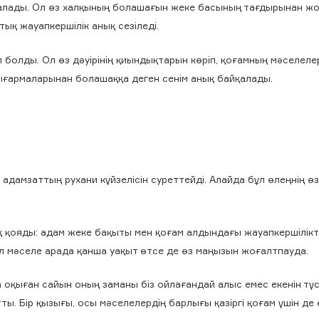
айқалады. Ол өз халқының болашағын жеке басының тағдырынан ж
қ жауапкершілік анық сезіледі.
 болды. Ол өз дәуірінің қиындықтарын көріп, қоғамның мәселеле
шығармаларынан болашаққа деген сенім анық байқалады.
 адамзаттың рухани күйзелісін суреттейді. Алайда бұл өлеңнің өз
қ қояды: адам жеке бақыты мен қоғам алдындағы жауапкершілікт
л мәселе арада қанша уақыт өтсе де өз маңызын жоғалтпауда.
ыған сайын оның заманы біз ойлағандай алыс емес екенін түсі
ты. Бір қызығы, осы мәселелердің барлығы қазіргі қоғам үшін де 