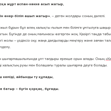
сқа жұрт аспан-көкке асып жатыр,
тін өнер-білім ашып жатыр»
, – деген жолдары соның дәлелі.
 жыл бұрын бұл өлең халықты ғылым мен білімге ұмтылуға шақыр
тын. Бүгінде де оның мағынасы өзгерген жоқ. Қазіргі таңда таб
згі жолы – үздіксіз оқу, жаңа дағдыларды меңгеру және заман та
мделу..
н шығармашылығында ұлт тағдыры ерекше орын алады. Оның
«Қа
ңі халықтың рухы мен болашағы туралы шығарма деуге болады.
ш кеміді, айбынды ту құлады,
е батыр – бүгін қорқақ, бұғады.