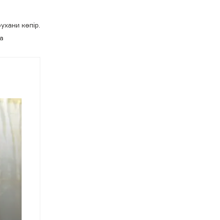
ухани көпір.
а