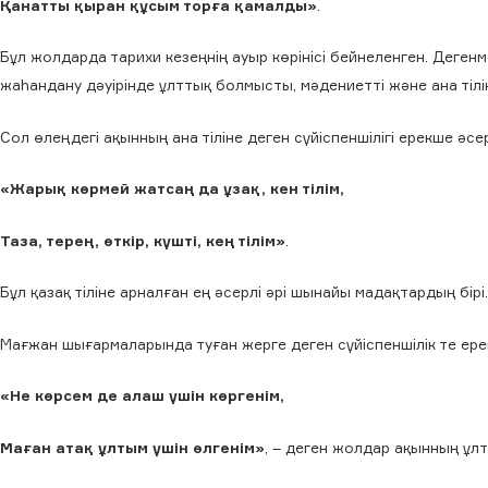
Қанатты қыран құсым торға қамалды»
.
Бұл жолдарда тарихи кезеңнің ауыр көрінісі бейнеленген. Дегенм
жаһандану дәуірінде ұлттық болмысты, мәдениетті және ана тілі
Сол өлеңдегі ақынның ана тіліне деген сүйіспеншілігі ерекше әс
«Жарық көрмей жатсаң да ұзақ, кен тілім,
Таза, терең, өткір, күшті, кең тілім»
.
Бұл қазақ тіліне арналған ең әсерлі әрі шынайы мадақтардың бір
Мағжан шығармаларында туған жерге деген сүйіспеншілік те ер
«Не көрсем де алаш үшін көргенім,
Маған атақ ұлтым үшін өлгенім»
, – деген жолдар ақынның ұл