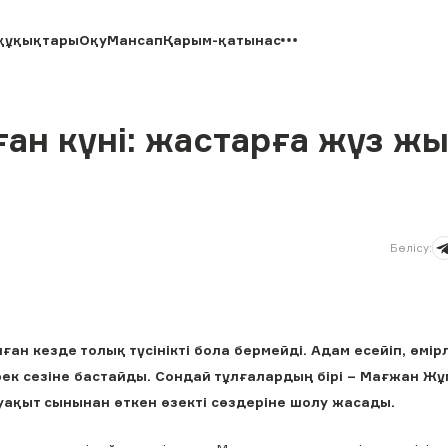
құқықтары
Оқу
Мансап
Қарым-қатынас
ан күні: жастарға жүз ж
Бөлісу
:
кезде толық түсінікті бола бермейді. Адам есейіп, өмірл
ек сезіне бастайды. Сондай тұлғалардың бірі – Мағжан Жұ
уақыт сынынан өткен өзекті сөздеріне шолу жасады.