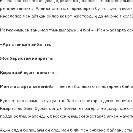
Біз Мағжанды көбіне қазақ әдебиетінің классигі, Алаш қозғалыс
ретінде танимыз. Алайда оның шығармаларын бүгінгі күннің көзі
мәселелер мен айтқан ойлар қазіргі жастардың да өміріне тікеле
Мағжанның ең танымал туындыларының бірі –
«Мен жастарға се
«Арыстандай айбатты,
Жолбарыстай қайратты,
Қырандай күштi қанатты,
Мен жастарға сенемiн!»
, – деп ел болашағын жастармен бай
Бұл жолдар жазылған уақыттан бастап жастарға деген сенімнің 
Қазіргі жас буын бұрын-соңды болмаған өзгерістер дәуірінде 
пайда болуы, жаһандық бәсекенің күшеюі жастарға үлкен жауапк
Ақын елдің болашағы ең алдымен білім мен еңбекке байланысты 