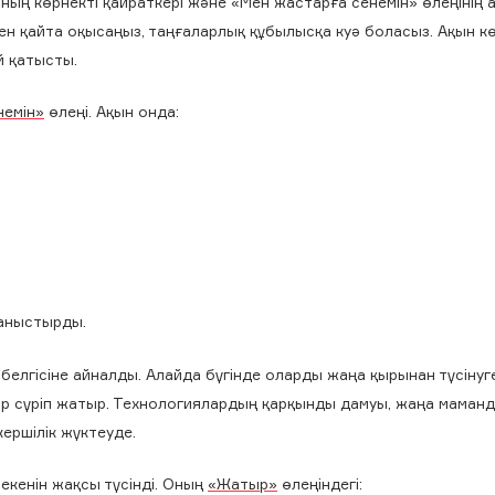
ының көрнекті қайраткері және «Мен жастарға сенемін» өлеңінің
мен қайта оқысаңыз, таңғаларлық құбылысқа куә боласыз. Ақын к
й қатысты.
немін»
өлеңі. Ақын онда:
ланыстырды.
белгісіне айналды. Алайда бүгінде оларды жаңа қырынан түсінуг
өмір сүріп жатыр. Технологиялардың қарқынды дамуы, жаңа мама
ершілік жүктеуде.
екенін жақсы түсінді. Оның
«Жатыр»
өлеңіндегі: