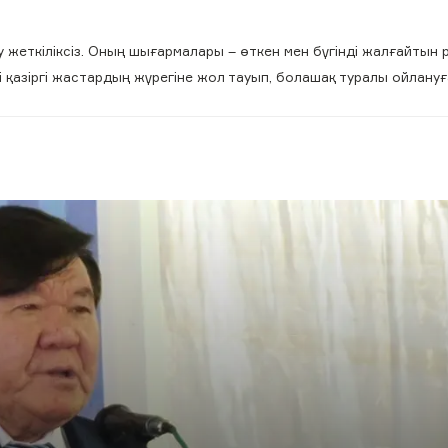
еткіліксіз. Оның шығармалары – өткен мен бүгінді жалғайтын р
 қазіргі жастардың жүрегіне жол тауып, болашақ туралы ойлануғ