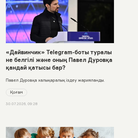
«Дайвинчик» Telegram-боты туралы
не белгілі және оның Павел Дуровқа
қандай қатысы бар?
Павел Дуровқа халықаралық іздеу жарияланды.
Қоғам
30.07.2026, 09:28