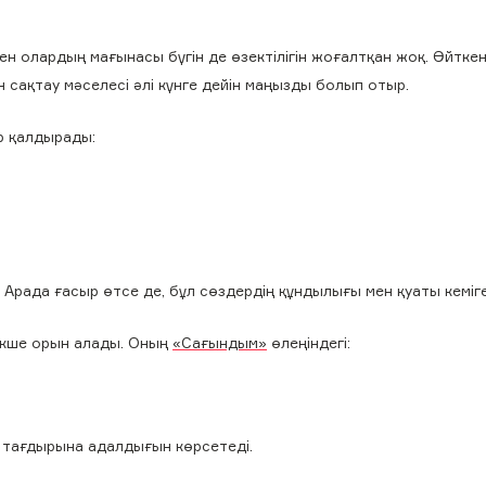
ен олардың мағынасы бүгін де өзектілігін жоғалтқан жоқ. Өйткен
н сақтау мәселесі әлі күнге дейін маңызды болып отыр.
ер қалдырады:
і. Арада ғасыр өтсе де, бұл сөздердің құндылығы мен қуаты кеміг
екше орын алады. Оның
«Сағындым»
өлеңіндегі:
т тағдырына адалдығын көрсетеді.