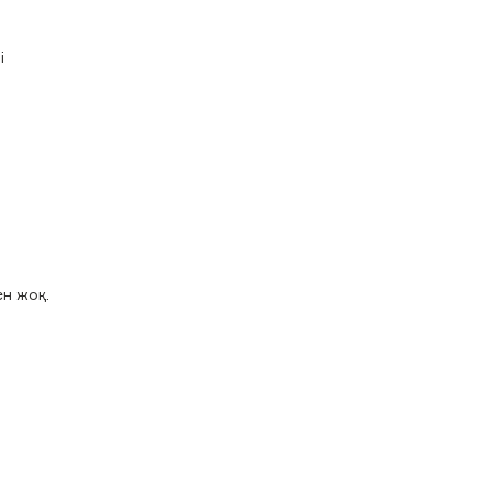
і
ен жоқ.