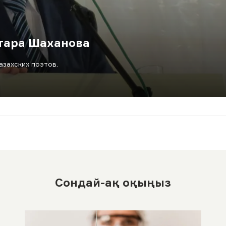
хтара Шаханова
азахских поэтов.
Сондай-ақ оқыңыз