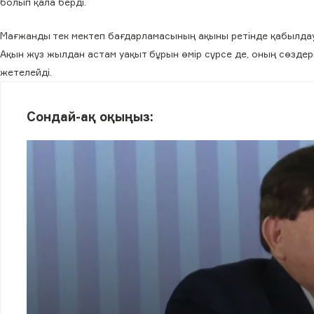
болып қала берді.
Мағжанды тек мектеп бағдарламасының ақыны ретінде қабылдау ж
Ақын жүз жылдан астам уақыт бұрын өмір сүрсе де, оның сөздері
жетелейді.
Сондай-ақ оқыңыз: