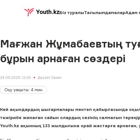
Біз туралы
Тағылымдамалар
Адам 
Мағжан Жұмабаевтың туғ
бұрын арнаған сөздері
24.06.2026, 11:43
Дәулет Сахан
Оқу уақыты
:
4
мин
Кей ақындардың шығармалары мектеп қабырғасында оқылған 
тәжірибе жинаған сайын олардың сөзінің салмағын тереңір
Youth.kz ақынның 133 жылдығына орай жастарға арнаған, 