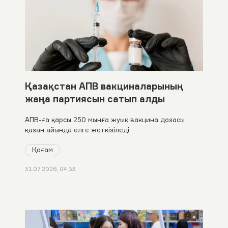
Қазақстан АПВ вакциналарының
жаңа партиясын сатып алды
АПВ-ға қарсы 250 мыңға жуық вакцина дозасы
қазан айында елге жеткізіледі.
Қоғам
31.07.2026, 04:33