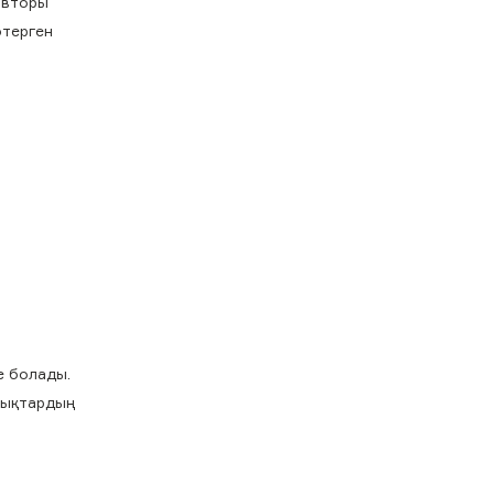
 авторы
өтерген
е болады.
ндықтардың