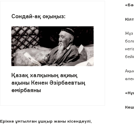
«Ба
Сондай-ақ оқыңыз:
Кіл
Жүз
бола
негі
бейі
Ақы
Қазақ халқының ақиық
өле
ақыны Кенен Әзірбаевтың
өмірбаяны
«Кү
Кеш
Ерікке ұмтылған ұшқыр жаны кісендеулі,