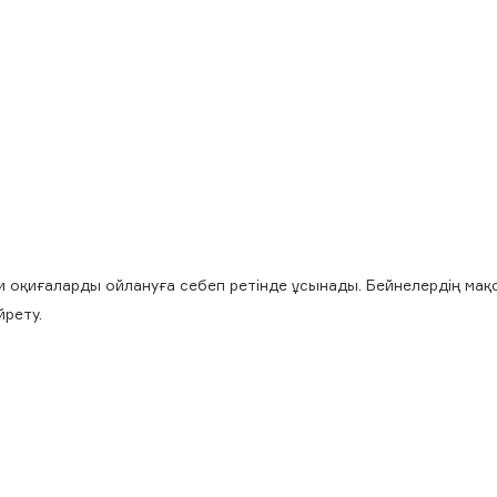
и оқиғаларды ойлануға себеп ретінде ұсынады. Бейнелердің мақ
йрету.