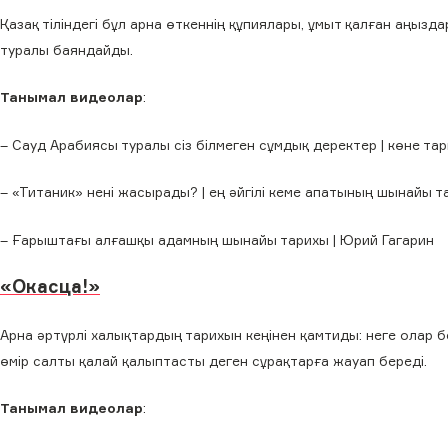
Қазақ тіліндегі бұл арна өткеннің құпиялары, ұмыт қалған аңызд
туралы баяндайды.
Танымал видеолар
:
– Сауд Арабиясы туралы сіз білмеген сұмдық деректер | көне та
– «Титаник» нені жасырады? | ең әйгілі кеме апатының шынайы т
– Ғарыштағы алғашқы адамның шынайы тарихы | Юрий Гагарин
«Окасца!»
Арна әртүрлі халықтардың тарихын кеңінен қамтиды: неге олар бел
өмір салты қалай қалыптасты деген сұрақтарға жауап береді.
Танымал видеолар
: