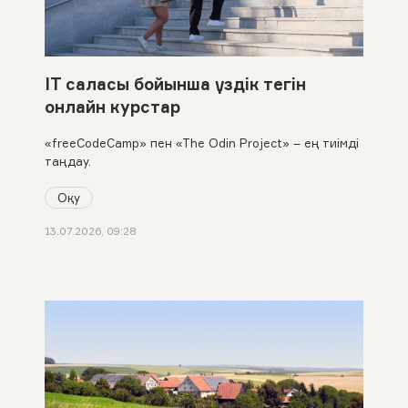
IT саласы бойынша үздік тегін
онлайн курстар
«freeCodeCamp» пен «The Odin Project» – ең тиімді
таңдау.
Оқу
13.07.2026, 09:28