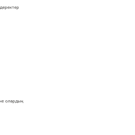
 деректер
әне олардың