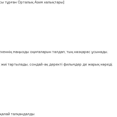
рсы тұрған Орталық Азия халықтары]
өткеннің маңызды оқиғаларын талдап, тың көзқарас ұсынады.
иі тартылады, сондай-ақ деректі фильмдер де жарық көреді.
ы
 қалай талқандалды