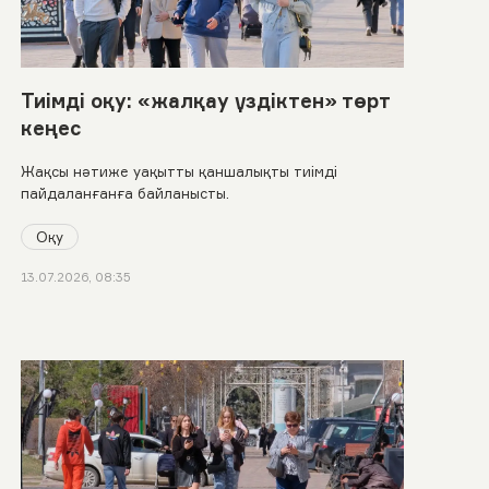
Тиімді оқу: «жалқау үздіктен» төрт
кеңес
Жақсы нәтиже уақытты қаншалықты тиімді
пайдаланғанға байланысты.
Оқу
13.07.2026, 08:35