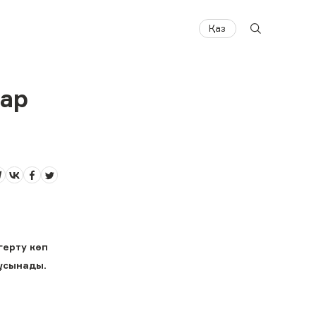
Қаз
лар
герту көп
ұсынады.