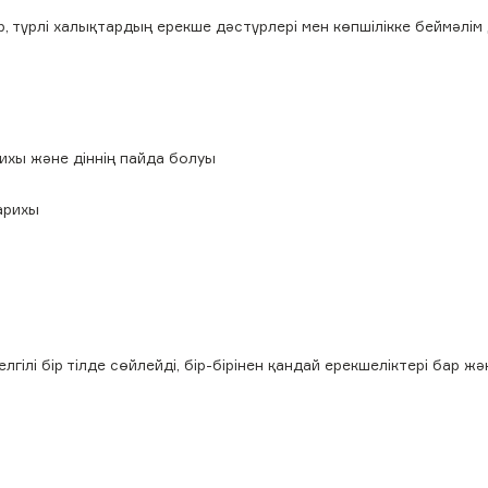
ар, түрлі халықтардың ерекше дәстүрлері мен көпшілікке беймәлім
рихы және діннің пайда болуы
арихы
гілі бір тілде сөйлейді, бір-бірінен қандай ерекшеліктері бар ж