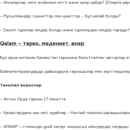
– Жоңғарлар: неге жойылып кетті және қазір қайда? [Оларға қа
– Мұсылмандар: сүнниттер мен шииттер – бұл қалай болды?
– Ежелгі түркілер кімдер болды және түркілерден кімдер тарады?
Qalam – тарих, мәдениет, өнер
Бұл арна негізінен Қазақстан тарихына бағытталған: авторлар 
Бейнематериалдарды дайындауға тарихшылар мен зерттеушілер ж
Танымал видеолар
:
– Алтын Орда тарихы 17 минутта
– Қазақтардағы қан кегі, адайлар – Каспий теңізінің қарақшылар
– АЛЖИР – сталиндік үрей лагері: жазықсыз әйелдердің тағдыры