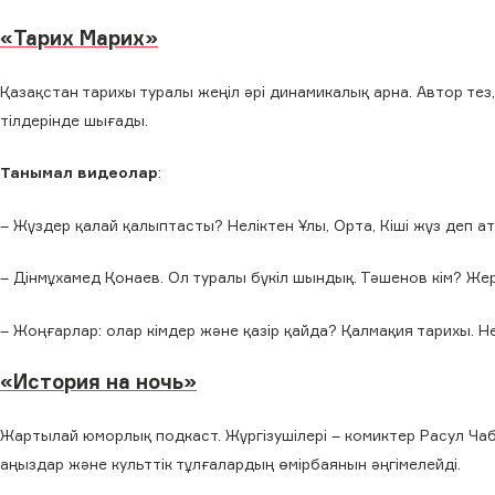
«Тарих Марих»
Қазақстан тарихы туралы жеңіл әрі динамикалық арна. Автор тез
тілдерінде шығады.
Танымал видеолар
:
– Жүздер қалай қалыптасты? Неліктен Ұлы, Орта, Кіші жүз деп а
– Дінмұхамед Қонаев. Ол туралы бүкіл шындық. Тәшенов кім? Же
– Жоңғарлар: олар кімдер және қазір қайда? Қалмақия тарихы. 
«История на ночь»
Жартылай юморлық подкаст. Жүргізушілері – комиктер Расул Ча
аңыздар және культтік тұлғалардың өмірбаянын әңгімелейді.