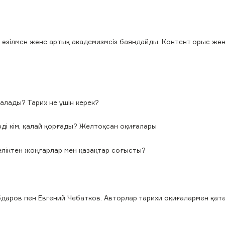
, әзілмен және артық академизмсіз баяндайды. Контент орыс жән
талады? Тарих не үшін керек?
рді кім, қалай қорғады? Желтоқсан оқиғалары
Неліктен жоңғарлар мен қазақтар соғысты?
бдаров пен Евгений Чебатков. Авторлар тарихи оқиғалармен қат