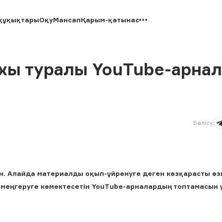
құқықтары
Оқу
Мансап
Қарым-қатынас
ихы туралы YouTube-арна
Бөлісу
:
пән. Алайда материалды оқып-үйренуге деген көзқарасты өз
 меңгеруге көмектесетін YouTube-арналардың топтамасын 