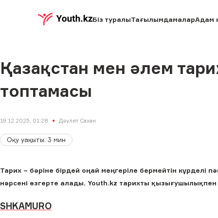
Біз туралы
Тағылымдамалар
Адам 
Қазақстан мен әлем тар
топтамасы
19.12.2025, 01:28
Дәулет Сахан
Оқу уақыты
:
3
мин
Тарих – бәріне бірдей оңай меңгеріле бермейтін күрделі 
нәрсені өзгерте алады. Youth.kz тарихты қызығушылықпен
SHKAMURO