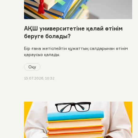
АҚШ университетіне қалай өтінім
беруге болады?
Бір ғана жетіспейтін құжаттың салдарынан өтінім
қараусыз қалады.
Оқу
13.07.2026, 10:32