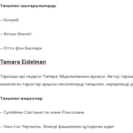
Танымал шығарылымдар
:
– Колумб
– Алтын безгегі
– Отто фон Бисмарк
Tamara Eidelman
Тарихшы әрі педагог Тамара Эйдельманның арнасы. Автор тарих
жекелеген тарихтар арқылы мәселелерді талқылап, көрерменді ү
Танымал видеолар
:
– Сүлеймен Салтанатты және Роксолана
– Уинстон Черчилль. Әлемді фашизмнен құтқарған адам