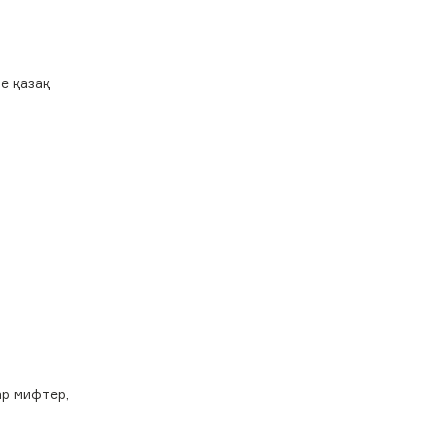
е қазақ
ар мифтер,