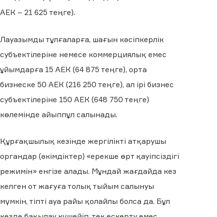
АЕК – 21 625 теңге).
Лауазымды тұлғаларға, шағын кәсіпкерлік
субъектілеріне немесе коммерциялық емес
ұйымдарға 15 АЕК (64 875 теңге), орта
бизнеске 50 АЕК (216 250 теңге), ал ірі бизнес
субъектілеріне 150 АЕК (648 750 теңге)
көлемінде айыппұл салынады.
Құрғақшылық кезінде жергілікті атқарушы
органдар (әкімдіктер) «ерекше өрт қауіпсіздігі
режимін» енгізе алады. Мұндай жағдайда кез
келген от жағуға толық тыйым салынуы
мүмкін, тіпті ауа райы қолайлы болса да. Бұл
кезде бақылау күшейіп, тек ескерту емес,