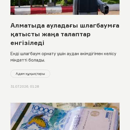
Алматыда ауладағы шлагбаумға
қатысты жаңа талаптар
енгізіледі
Енді шлагбаум орнату үшін аудан әкімдігімен келісу
міндетті болады.
Адам құқықтары
31.07.2026, 01:28