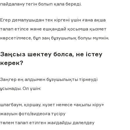
пайдалану тегін болып қала береді.
Егер демалушыдан тек кіргені үшін ғана ақша
талап етілсе және ешқандай қосымша қызмет
көрсетілмесе, бұл заң бұзушылық болуы мүмкін.
Заңсыз шектеу болса, не істеу
керек?
Заңгер ең алдымен бұзушылықты тіркеуді
ұсынады. Ол үшін:
шлагбаум, қоршау, күзет немесе «ақылы кіру»
жазуын фото/видеоға түсіру
төлем талап етілген жағдайды дәлелдеу