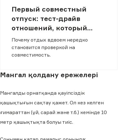
Первый совместный
отпуск: тест-драйв
отношений, который
проходят не все
Почему отдых вдвоем нередко
становится проверкой на
совместимость.
Мангал қолдану ережелері
Мангалды орнатқанда қауіпсіздік
қашықтығын сақтау қажет. Ол кез келген
ғимараттан (үй, сарай және т.б.) кемінде 10
метр қашықтықта болуы тиіс.
Сонымен қатар демалыс орнында: