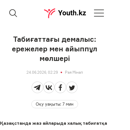
Табиғаттағы демалыс:
ережелер мен айыппұл
мөлшері
24.06.2026, 02:29
Рая Мінап
Оқу уақыты
:
7
мин
Қазақстанда жаз айларыда халық табиғатқа