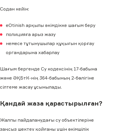
Содан кейін:
eOtinish арқылы әкімдікке шағым беру
полицияға арыз жазу
немесе тұтынушылар құқығын қорғау
органдарына хабарлау
Шағым бергенде Су кодексінің 17-бабына
және ӘҚБтК-нің 364-бабының 2-бөлігіне
сілтеме жасау ұсынылады.
Қандай жаза қарастырылған?
Жалпы пайдаланудағы су объектілеріне
заңсыз шектеу қойғаны үшін әкімшілік