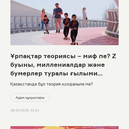
Ұрпақтар теориясы – миф пе? Z
буыны, миллениалдар және
бумерлер туралы ғылыми
шындық
Қазақстанда бұл теория қолданыла ма?
Адам құқықтары
28.07.2026, 12:24