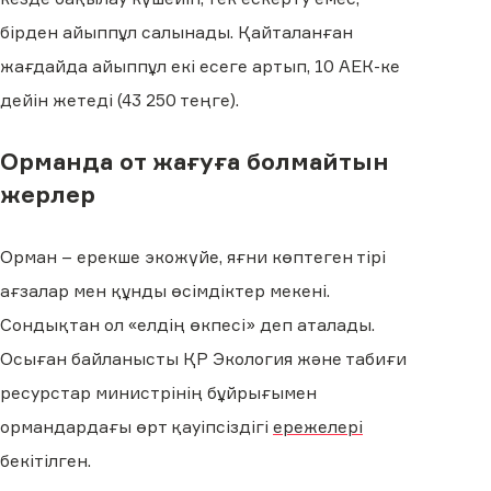
бірден айыппұл салынады. Қайталанған
жағдайда айыппұл екі есеге артып, 10 АЕК-ке
дейін жетеді (43 250 теңге).
Орманда от жағуға болмайтын
жерлер
Орман – ерекше экожүйе, яғни көптеген тірі
ағзалар мен құнды өсімдіктер мекені.
Сондықтан ол «елдің өкпесі» деп аталады.
Осыған байланысты ҚР Экология және табиғи
ресурстар министрінің бұйрығымен
ормандардағы өрт қауіпсіздігі
ережелері
бекітілген.