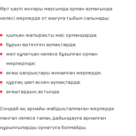
Өрт қаупі жоғары маусымда орман аумағында
келесі жерлерде от жағуға тыйым салынады:
қылқан жапырақты жас ормандарда;
бұрын өртенген аумақтарда;
жел құлатқан немесе бұзылған орман
жерлерінде;
ағаш қалдықтары жиналған жерлерде;
құрғақ шөп өскен аумақтарда;
ағаштардың астында.
Сондай-ақ арнайы жабдықталмаған жерлерде
мангал немесе тамақ дайындауға арналған
құрылғыларды орнатуға болмайды.