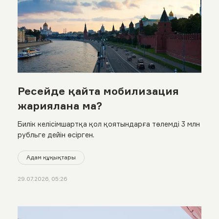
Ресейде қайта мобилизация
жариялана ма?
Билік келісімшартқа қол қоятындарға төлемді 3 млн
рубльге дейін өсірген.
Адам құқықтары
29.07.2026, 05:26