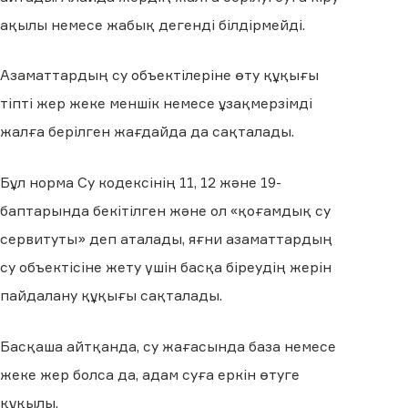
ақылы немесе жабық дегенді білдірмейді.
Азаматтардың су объектілеріне өту құқығы
тіпті жер жеке меншік немесе ұзақмерзімді
жалға берілген жағдайда да сақталады.
Бұл норма Су кодексінің 11, 12 және 19-
баптарында бекітілген және ол «қоғамдық су
сервитуты» деп аталады, яғни азаматтардың
су объектісіне жету үшін басқа біреудің жерін
пайдалану құқығы сақталады.
Басқаша айтқанда, су жағасында база немесе
жеке жер болса да, адам суға еркін өтуге
құқылы.