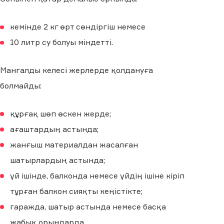
кемінде 2 кг өрт сөндіргіш немесе
10 литр су болуы міндетті.
Мангалды келесі жерлерде қолдануға
болмайды:
құрғақ шөп өскен жерде;
ағаштардың астында;
жанғыш материалдан жасалған
шатырлардың астында;
үй ішінде, балконда немесе үйдің ішіне кіріп
тұрған балкон сияқты кеңістікте;
гаражда, шатыр астында немесе басқа
жабық орындарда.