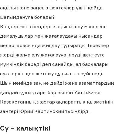
ақылы және заңсыз шектеулер үшін қайда
шағымдануға болады?
Көлдер мен өзендерге ақылы кіру мәселесі
демалушылар мен жағалаудағы нысандар
иелері арасында жиі дау тудырады. Біреулер
жерді жалға алу жағалауға кіруді шектеуге
мүмкіндік береді деп санайды, ал басқалары
суға еркін қол жеткізу құқығына сүйенеді.
Шын мәнінде заң не дейді және азаматтардың
қандай құқықтары бар екенін Youth.kz-ке
Қазақстанның жастар ақпараттық қызметінің
заңгері Юрий Карпинский түсіндірді.
Су – халықтікі