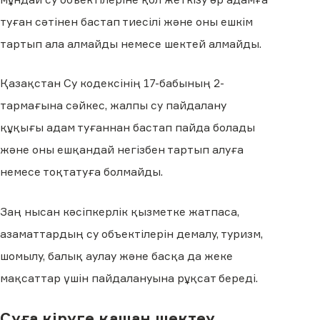
туған сәтінен бастап тиесілі және оны ешкім
тартып ала алмайды немесе шектей алмайды.
Қазақстан Су кодексінің 17-бабының 2-
тармағына сәйкес, жалпы су пайдалану
құқығы адам туғаннан бастап пайда болады
және оны ешқандай негізбен тартып алуға
немесе тоқтатуға болмайды.
Заң нысан кәсіпкерлік қызметке жатпаса,
азаматтардың су объектілерін демалу, туризм,
шомылу, балық аулау және басқа да жеке
мақсаттар үшін пайдалануына рұқсат береді.
Суға кіруге қашан шектеу