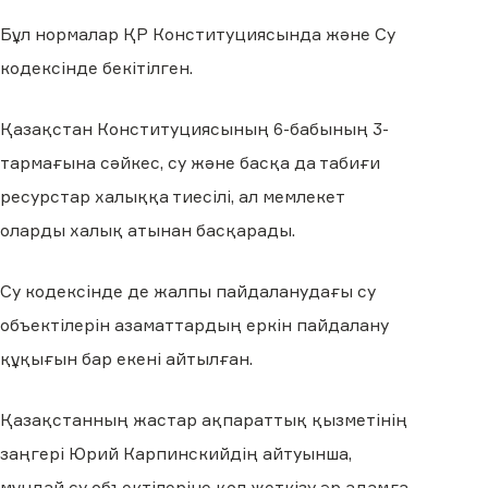
Бұл нормалар ҚР Конституциясында және Су
кодексінде бекітілген.
Қазақстан Конституциясының 6-бабының 3-
тармағына сәйкес, су және басқа да табиғи
ресурстар халыққа тиесілі, ал мемлекет
оларды халық атынан басқарады.
Су кодексінде де жалпы пайдаланудағы су
объектілерін азаматтардың еркін пайдалану
құқығын бар екені айтылған.
Қазақстанның жастар ақпараттық қызметінің
заңгері Юрий Карпинскийдің айтуынша,
мұндай су объектілеріне қол жеткізу әр адамға