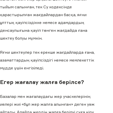
тыйым салынған, тек Су кодексінде
қарастырылған жағдайлардан басқа, яғни
ұлттық қауіпсіздікке немесе адамдардың
денсаулығына қауіп төнген жағдайда ғана
шектеу болуы мүмкін.
Яғни шектеулер тек ерекше жағдайларда ғана,
азаматтардың қауіпсіздігі немесе мемлекеттік
мүдде үшін енгізіледі.
Егер жағалау жалға берілсе?
Базалар мен жағалаудағы жер учаскелерінің
иелері жиі «бұл жер жалға алынған» деген уәж
айтады. Алайда жердің жалға берілуі суға кіру