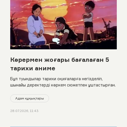
Көрермен жоғары бағалаған 5
тарихи аниме
Бұл туындылар тарихи оқиғаларға негізделіп,
шынайы деректерді көркем сюжетпен ұштастырған.
Адам құқықтары
28.07.2026, 11:43