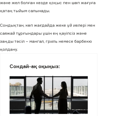
және жел болған кезде қоқыс пен шөп жағуға
қатаң тыйым салынады.
Сондықтан, көп жағдайда жеке үй иелері мен
саяжай тұрғындары үшін ең қауіпсіз және
заңды тәсіл – мангал, гриль немесе барбекю
қолдану.
Сондай-ақ оқыңыз: