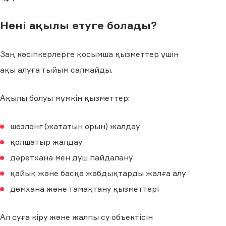
Нені ақылы етуге болады?
Заң кәсіпкерлерге қосымша қызметтер үшін
ақы алуға тыйым салмайды.
Ақылы болуы мүмкін қызметтер:
шезлонг (жататын орын) жалдау
қолшатыр жалдау
дәретхана мен душ пайдалану
қайық және басқа жабдықтарды жалға алу
дәмхана және тамақтану қызметтері
Ал суға кіру және жалпы су объектісін