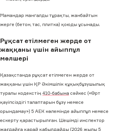
Мамандар мангалды тұрақты, жанбайтын
жерге (бетон, тас, плитка) қоюды ұсынады.
Рұқсат етілмеген жерде от
жаққаны үшін айыппұл
мөлшері
Қазақстанда рұқсат етілмеген жерде от
жаққаны үшін ҚР Әкімшілік құқықбұзушылық
туралы кодекстің
410-бабына
сәйкес («Өрт
қауіпсіздігі талаптарын бұзу немесе
орындамау») 5 АЕК көлемінде айыппұл немесе
ескерту қарастырылған. Шешімді инспектор
жағдайға қарай қабылдайды (2026 жылы 5