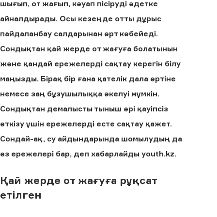
шығып, от жағып, кәуап пісіруді әдетке
айналдырады. Осы кезеңде отты дұрыс
пайдаланбау салдарынан өрт көбейеді.
Сондықтан қай жерде от жағуға болатынын
және қандай ережелерді сақтау керегін білу
маңызды. Бірақ бір ғана қателік дала өртіне
немесе заң бұзушылыққа әкелуі мүмкін.
Сондықтан демалысты тыныш әрі қауіпсіз
өткізу үшін ережелерді есте сақтау қажет.
Сондай-ақ, су айдындарында шомылудың да
өз ережелері бар, деп хабарлайды youth.kz.
Қай жерде от жағуға рұқсат
етілген