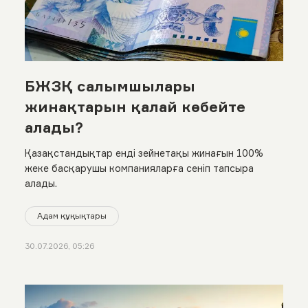
БЖЗҚ салымшылары
жинақтарын қалай көбейте
алады?
Қазақстандықтар енді зейнетақы жинағын 100%
жеке басқарушы компанияларға сеніп тапсыра
алады.
Адам құқықтары
30.07.2026, 05:26