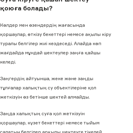
қоюға болады?
Көлдер мен өзендердің жағасында
қоршаулар, өткізу бекеттері немесе ақылы кіру
туралы белгілер жиі кездеседі. Алайда көп
жағдайда мұндай шектеулер заңға қайшы
келеді.
Заңгердің айтуынша, жеке және заңды
тұлғалар халықтың су объектілеріне қол
жеткізуін өз бетінше шектей алмайды.
Заңда халықтың суға қол жеткізуін
қоршаулар, күзет бекеттері немесе тыйым
салатын белгілер арқылы шектеуге тікелей