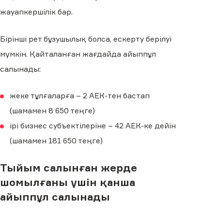
жауапкершілік бар.
Бірінші рет бұзушылық болса, ескерту берілуі
мүмкін. Қайталанған жағдайда айыппұл
салынады:
жеке тұлғаларға – 2 АЕК-тен бастап
(шамамен 8 650 теңге)
ірі бизнес субъектілеріне – 42 АЕК-ке дейін
(шамамен 181 650 теңге)
Тыйым салынған жерде
шомылғаны үшін қанша
айыппұл салынады