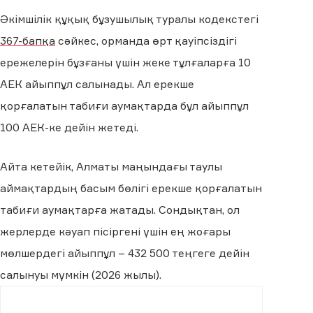
Әкімшілік құқық бұзушылық туралы кодекстегі
367-бапқа
сәйкес, орманда өрт қауіпсіздігі
ережелерін бұзғаны үшін жеке тұлғаларға 10
АЕК айыппұл салынады. Ал ерекше
қорғалатын табиғи аумақтарда бұл айыппұл
100 АЕК-ке дейін жетеді.
Айта кетейік, Алматы маңындағы таулы
аймақтардың басым бөлігі ерекше қорғалатын
табиғи аумақтарға жатады. Сондықтан, ол
жерлерде кәуап пісіргені үшін ең жоғары
мөлшердегі айыппұл – 432 500 теңгеге дейін
салынуы мүмкін (2026 жылы).