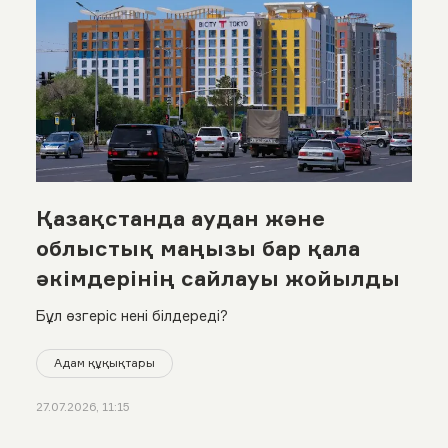
Қазақстанда аудан және
облыстық маңызы бар қала
әкімдерінің сайлауы жойылды
Бұл өзгеріс нені білдереді?
Адам құқықтары
27.07.2026, 11:15