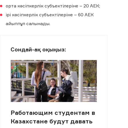
орта кәсіпкерлік субъектілеріне – 20 АЕК;
ірі кәсіпкерлік субъектілеріне – 60 АЕК
айыппұл салынады.
Сондай-ақ оқыңыз:
Работающим студентам в
Казахстане будут давать