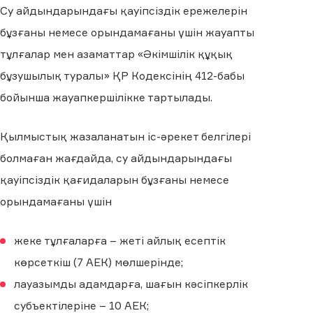
Су айдындарындағы қауіпсіздік ережелерін
бұзғаны немесе орындамағаны үшін жауапты
тұлғалар мен азаматтар «Әкімшілік құқық
бұзушылық туралы» ҚР Кодексінің 412-бабы
бойынша жауапкершілікке тартылады.
Қылмыстық жазаланатын іс-әрекет белгілері
болмаған жағдайда, су айдындарындағы
қауіпсіздік қағидаларын бұзғаны немесе
орындамағаны үшін
жеке тұлғаларға – жеті айлық есептік
көрсеткіш (7 АЕК) мөлшерінде;
лауазымды адамдарға, шағын кәсіпкерлік
субъектілеріне – 10 АЕК;