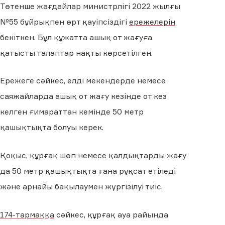
Төтенше жағдайлар министрлігі 2022 жылғы
№55 бұйрықпен өрт қауіпсіздігі
ережелерін
бекіткен. Бұл құжатта ашық от жағуға
қатысты талаптар нақты көрсетілген.
Ережеге сәйкес, елді мекендерде немесе
саяжайларда ашық от жағу кезінде от кез
келген ғимараттан кемінде 50 метр
қашықтықта болуы керек.
Қоқыс, құрғақ шөп немесе қалдықтарды жағу
да 50 метр қашықтықта ғана рұқсат етіледі
және арнайы бақылаумен жүргізілуі тиіс.
174-тармаққа
сәйкес, құрғақ ауа райында