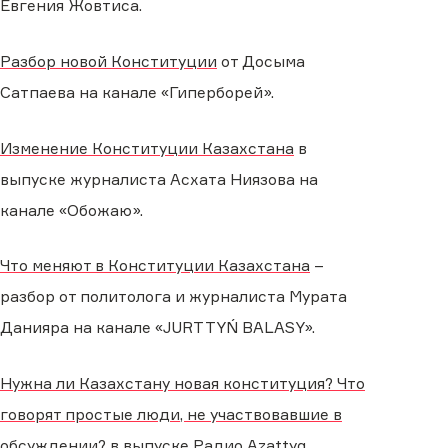
Евгения Жовтиса.
Разбор новой Конституции
от Досыма
Сатпаева на канале «Гиперборей».
Изменение Конституции Казахстана
в
выпуске журналиста Асхата Ниязова на
канале «Обожаю».
Что меняют в Конституции Казахстана
–
разбор от политолога и журналиста Мурата
Данияра на канале «JURTTYŃ BALASY».
Нужна ли Казахстану новая конституция? Что
говорят простые люди, не участвовавшие в
обсуждении?
в выпуске Радио Azattyq.