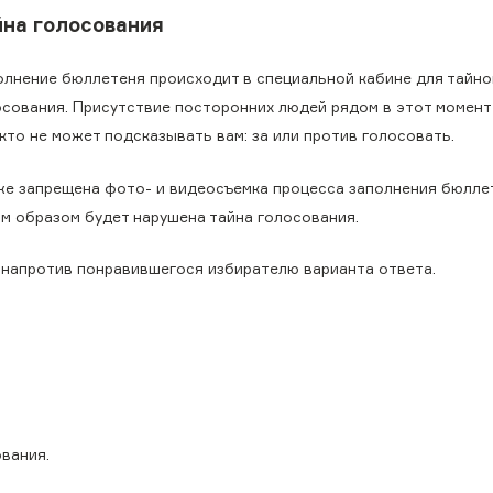
йна голосования
олнение бюллетеня происходит в специальной кабине для тайно
осования. Присутствие посторонних людей рядом в этот момен
кто не может подсказывать вам: за или против голосовать.
же запрещена фото- и видеосъемка процесса заполнения бюлле
им образом будет нарушена тайна голосования.
 напротив понравившегося избирателю варианта ответа.
вания.