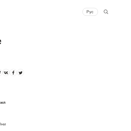
Рус
е
чил
Они