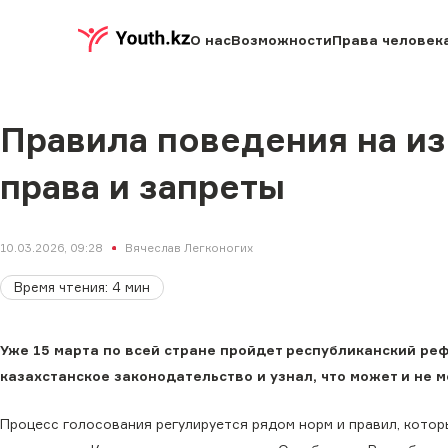
О нас
Возможности
Права человек
Правила поведения на из
права и запреты
10.03.2026, 09:28
Вячеслав Легконогих
Время чтения
:
4
мин
Уже 15 марта по всей стране пройдет республиканский реф
казахстанское законодательство и узнал, что может и не м
Процесс голосования регулируется рядом норм и правил, кото