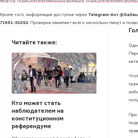
Кроме того, информация доступна через
Telegram-бот @Saila
71651-30292
. Проверка занимает всего несколько минут и позв
Го
Читайте также:
Одн
Пер
кат
Что
гра
изб
пол
Кто может стать
наблюдателем на
При
конституционном
под
референдуме
пра