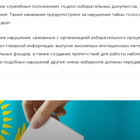
ние служебным положением, подлог избирательных документов,
ния. Также наказание предусмотрено за нарушение тайны голос
дкуп.
ие нарушения, связанные с организацией избирательного проце
едостоверной информации, выпуске анонимных агитационных мат
льных фондов, а также создании препятствий для работы набл
ии подобных нарушений другие члены избиркома должны переда