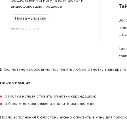
Общественники могут вести фото- и
Та
видеофиксацию процесса.
Права человека
Зап
гол
02.03.2026, 07:41
− ни
Так
так
В бюллетене необходимо поставить любую отметку в квадрате
Важно помнить
:
отметки нельзя ставить отметки карандашом;
в бюллетень запрещено вносить исправления.
После заполнения бюллетень нужно опустить в урну для голосо