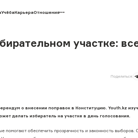
а
Учёба
Карьера
Отношения
бирательном участке: вс
Поделиться
:
ерендум о внесении поправок в Конституцию. Youth.kz изу
ожет делать избиратель на участке в день голосования.
рые помогают обеспечить прозрачность и законность выборов. 