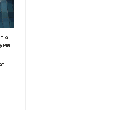
т о
уме
ат