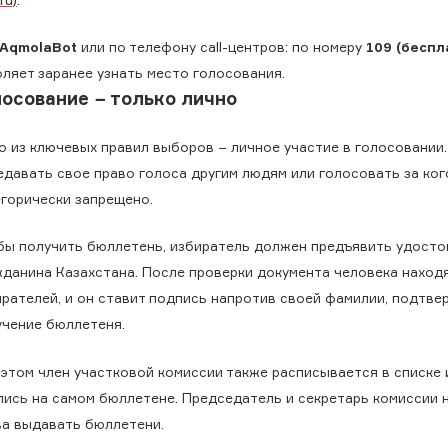
uAqmolaBot
или по телефону call-центров: по номеру
109 (беспл
оляет заранее узнать место голосования.
лосование − только лично
о из ключевых правил выборов − личное участие в голосовании.
едавать свое право голоса другим людям или голосовать за ког
егорически запрещено.
бы получить бюллетень, избиратель должен предъявить удосто
жданина Казахстана. После проверки документа человека находя
ирателей, и он ставит подпись напротив своей фамилии, подтв
учение бюллетеня.
 этом член участковой комиссии также расписывается в списке 
пись на самом бюллетене. Председатель и секретарь комиссии 
ва выдавать бюллетени.