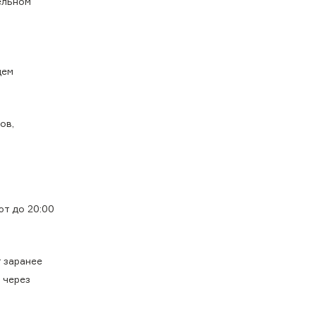
ельном
щем
ов,
ют до 20:00
 заранее
 через