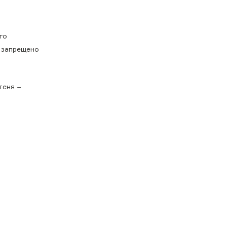
го
т запрещено
теня −