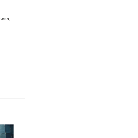
века,