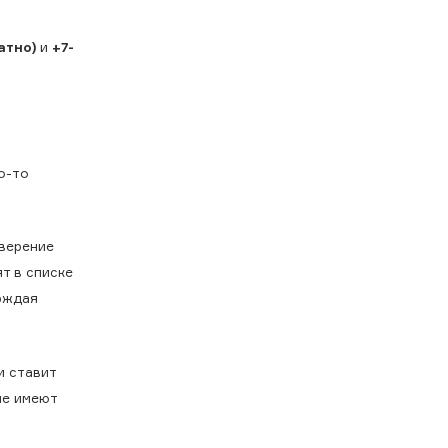
атно)
и
+7-
о-то
верение
т в списке
ерждая
и ставит
не имеют