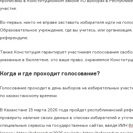
прописаны в Конституционном законе «О выборах в Республике 
участке.
Во-первых, никто не вправе заставить избирателя идти на гол
Образовательное учреждение, где вы учитесь, или организация,
референдуме.
Также Конституция гарантирует участникам голосования свобо
указанные в бюллетене, это ваше право, охраняемое Конституц
Когда и где проходит голосование?
Голосование проходит в день выборов на избирательных участка
по казахстанскому времени.
В Казахстане 15 марта 2026 года пройдет республиканский реф
проверить наличие своих данных в списках избирателей и уточ
специальные сервисы на государственных сайтах, введя ИИН (
h
lang=ru
;
https://referendum2026.gov.kz/ru
;
https://referendum.gov.kz/