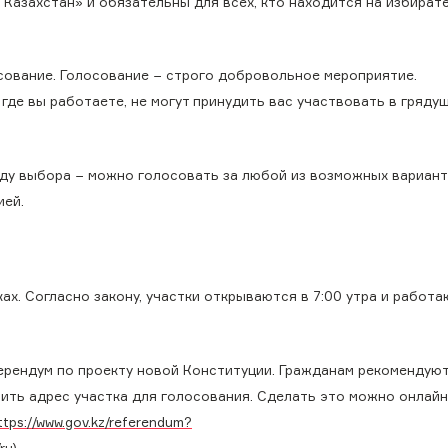
Казахстан» и обязательны для всех, кто находится на избират
осование. Голосование − строго добровольное мероприятие.
 где вы работаете, не могут принудить вас участвовать в гряду
ду выбора − можно голосовать за любой из возможных вариант
ией.
х. Согласно закону, участки открываются в 7:00 утра и работа
ерендум по проекту новой Конституции. Гражданам рекомендуют
нить адрес участка для голосования. Сделать это можно онлайн
ttps://www.gov.kz/referendum?
ru)
.