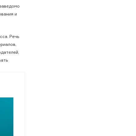
 заведомо
ования и
сса. Речь
ериалов,
юдателей,
вать