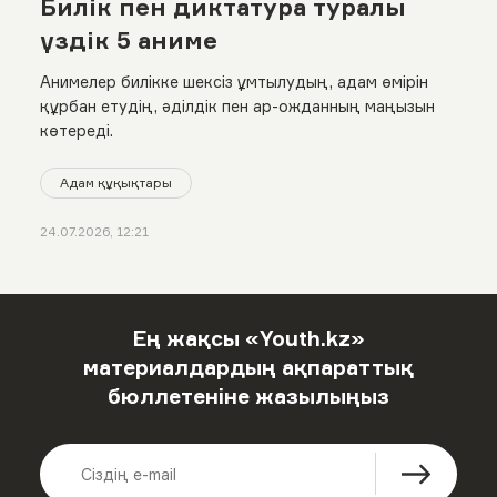
Билік пен диктатура туралы
үздік 5 аниме
Анимелер билікке шексіз ұмтылудың, адам өмірін
құрбан етудің, әділдік пен ар-ожданның маңызын
көтереді.
Адам құқықтары
24.07.2026, 12:21
Ең жақсы «Youth.kz»
материалдардың ақпараттық
бюллетеніне жазылыңыз