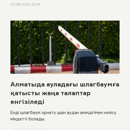
03.08.2026, 12:24
Алматыда ауладағы шлагбаумға
қатысты жаңа талаптар
енгізіледі
Енді шлагбаум орнату үшін аудан әкімдігімен келісу
міндетті болады.