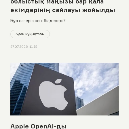
облыстық маңызы бар қала
әкімдерінің сайлауы жойылды
Бұл өзгеріс нені білдереді?
Адам құқықтары
27.07.2026, 11:15
Apple OpenAI-ды