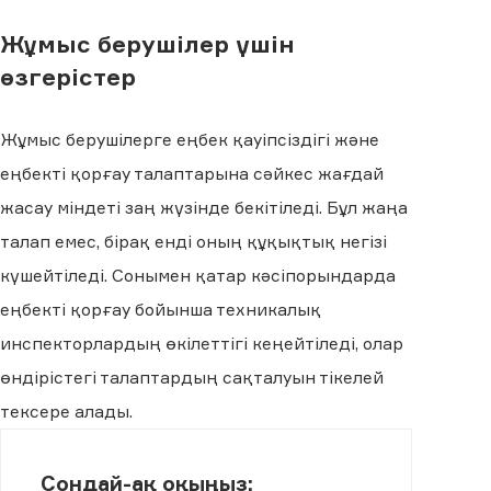
Жұмыс берушілер үшін
өзгерістер
Жұмыс берушілерге еңбек қауіпсіздігі және
еңбекті қорғау талаптарына сәйкес жағдай
жасау міндеті заң жүзінде бекітіледі. Бұл жаңа
талап емес, бірақ енді оның құқықтық негізі
күшейтіледі. Сонымен қатар кәсіпорындарда
еңбекті қорғау бойынша техникалық
инспекторлардың өкілеттігі кеңейтіледі, олар
өндірістегі талаптардың сақталуын тікелей
тексере алады.
Сондай-ақ оқыңыз: