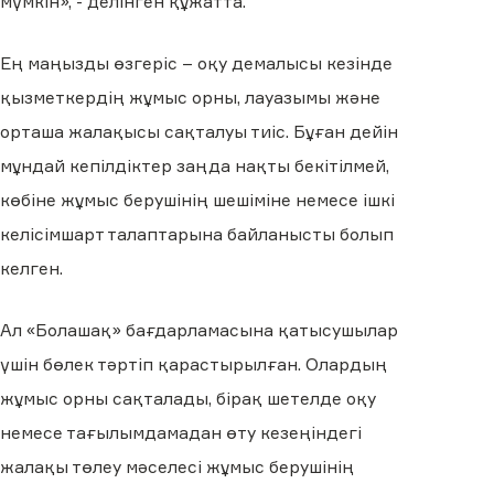
мүмкін», - делінген құжатта.
Ең маңызды өзгеріс – оқу демалысы кезінде
қызметкердің жұмыс орны, лауазымы және
орташа жалақысы сақталуы тиіс. Бұған дейін
мұндай кепілдіктер заңда нақты бекітілмей,
көбіне жұмыс берушінің шешіміне немесе ішкі
келісімшарт талаптарына байланысты болып
келген.
Ал «Болашақ» бағдарламасына қатысушылар
үшін бөлек тәртіп қарастырылған. Олардың
жұмыс орны сақталады, бірақ шетелде оқу
немесе тағылымдамадан өту кезеңіндегі
жалақы төлеу мәселесі жұмыс берушінің