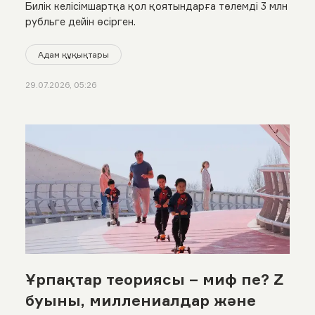
Билік келісімшартқа қол қоятындарға төлемді 3 млн
рубльге дейін өсірген.
Адам құқықтары
29.07.2026, 05:26
Ұрпақтар теориясы – миф пе? Z
буыны, миллениалдар және