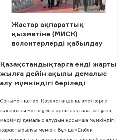
Жастар ақпараттық
қызметіне (МИСК)
волонтерлерді қабылдау
Қазақстандықтарға енді жарты
жылға дейін ақылы демалыс
алу мүмкіндігі беріледі
Сонымен қатар, Қазақстанда қызметкерге
жалақысы мен жұмыс орны сақталатын ұзақ
мерзімді демалыс алудың қосымша мүмкіндігі
қарастырылуы мүмкін. Бұл да «Еңбек
заңнамасын жетілдіру туралы» заң жобасында