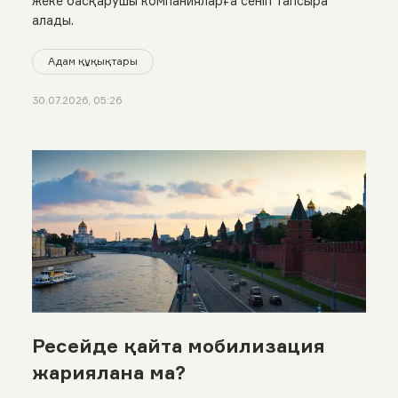
жеке басқарушы компанияларға сеніп тапсыра
алады.
Адам құқықтары
30.07.2026, 05:26
Ресейде қайта мобилизация
жариялана ма?