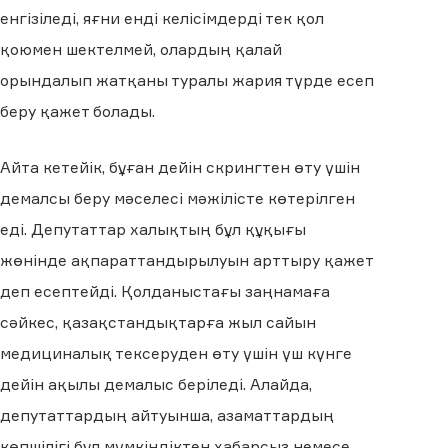
енгізіледі, яғни енді келісімдерді тек қол
қоюмен шектелмей, олардың қалай
орындалып жатқаны туралы жария түрде есеп
беру қажет болады.
Айта кетейік, бұған дейін скрингтен өту үшін
демалсы беру мәселесі мәжілісте көтерілген
еді. Депутаттар халықтың бұл құқығы
жөнінде ақпараттандырылуын арттыру қажет
деп есептейді. Қолданыстағы заңнамаға
сәйкес, қазақстандықтарға жыл сайын
медициналық тексеруден өту үшін үш күнге
дейін ақылы демалыс беріледі. Алайда,
депутаттардың айтуынша, азаматтардың
көпшілігі бұл мүмкіндіктен хабарсыз немесе