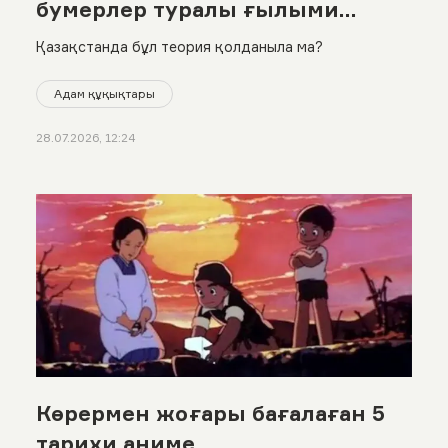
бумерлер туралы ғылыми
шындық
Қазақстанда бұл теория қолданыла ма?
Адам құқықтары
28.07.2026, 12:24
Көрермен жоғары бағалаған 5
тарихи аниме