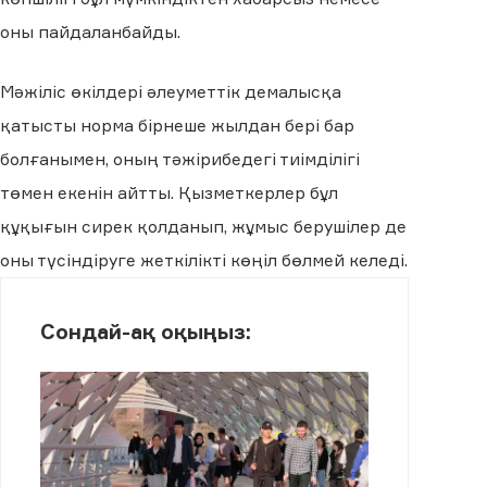
оны пайдаланбайды.
Мәжіліс өкілдері әлеуметтік демалысқа
қатысты норма бірнеше жылдан бері бар
болғанымен, оның тәжірибедегі тиімділігі
төмен екенін айтты. Қызметкерлер бұл
құқығын сирек қолданып, жұмыс берушілер де
оны түсіндіруге жеткілікті көңіл бөлмей келеді.
Сондай-ақ оқыңыз: