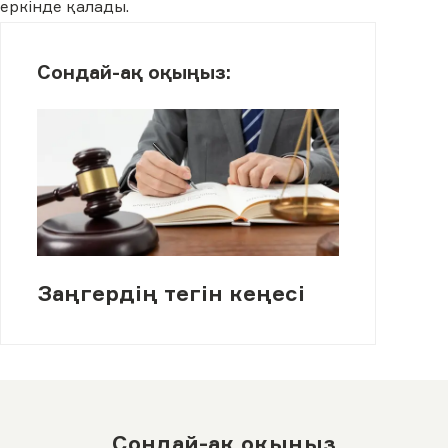
еркінде қалады.
Сондай-ақ оқыңыз:
Заңгердің тегін кеңесі
Сондай-ақ оқыңыз