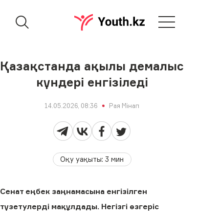
Қазақстанда ақылы демалыс
күндері енгізіледі
14.05.2026, 08:36
Рая Мінап
Оқу уақыты
:
3
мин
Сенат еңбек заңнамасына енгізілген
түзетулерді мақұлдады. Негізгі өзгеріс