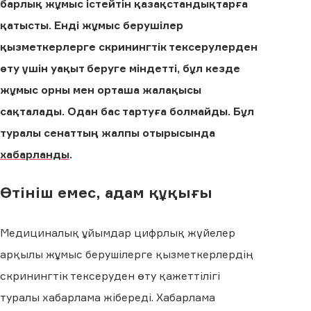
барлық жұмыс істейтін қазақстандықтарға
қатысты. Енді жұмыс берушілер
қызметкерлерге скринингтік тексерулерден
өту үшін уақыт беруге міндетті, бұл кезде
жұмыс орны мен орташа жалақысы
сақталады. Одан бас тартуға болмайды. Бұл
туралы сенаттың жалпы отырысында
хабарланды
.
Өтініш емес, адам құқығы
Медициналық ұйымдар цифрлық жүйелер
арқылы жұмыс берушілерге қызметкерлердің
скринингтік тексеруден өту қажеттілігі
туралы хабарлама жібереді. Хабарлама