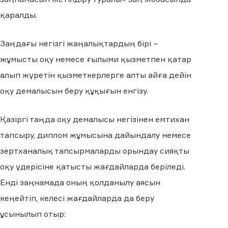
қаралды.
Заңдағы негізгі жаңалықтардың бірі –
жұмысты оқу немесе ғылыми қызметпен қатар
алып жүретін қызметкерлерге алты айға дейін
оқу демалысын беру құқығын енгізу.
Қазіргі таңда оқу демалысы негізінен емтихан
тапсыру, диплом жұмысына дайындалу немесе
зертханалық тапсырмаларды орындау сияқты
оқу үдерісіне қатысты жағдайларда беріледі.
Енді заңнамада оның қолданылу аясын
кеңейтіп, келесі жағдайларда да беру
ұсынылып отыр: