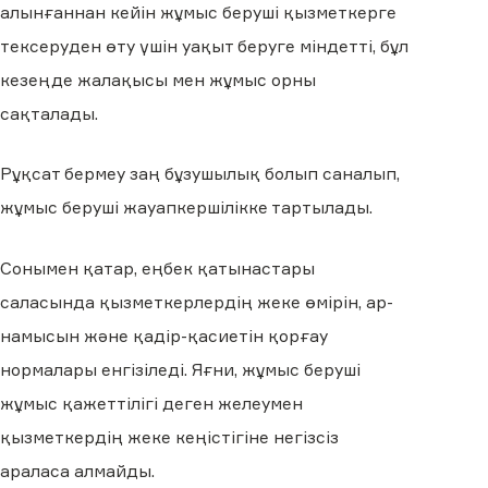
алынғаннан кейін жұмыс беруші қызметкерге
тексеруден өту үшін уақыт беруге міндетті, бұл
кезеңде жалақысы мен жұмыс орны
сақталады.
Рұқсат бермеу заң бұзушылық болып саналып,
жұмыс беруші жауапкершілікке тартылады.
Сонымен қатар, еңбек қатынастары
саласында қызметкерлердің жеке өмірін, ар-
намысын және қадір-қасиетін қорғау
нормалары енгізіледі. Яғни, жұмыс беруші
жұмыс қажеттілігі деген желеумен
қызметкердің жеке кеңістігіне негізсіз
араласа алмайды.