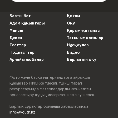
Басты бет
Қоғам
Адам құқықтары
Оқу
Мансап
Қарым-қатынас
Дүкен
Тағылымдамалар
Тесттер
Нұсқаулар
Подкасттар
Видео
Арнайы жобалар
Барлығын оқу
Фото және басқа материалдарға айрықша
құқықтар МИСКке тиесілі. Үшінші тарап
ресурстарында материалдарды кез-келген
орналастыру құқық иелерімен келісілуі керек.
Барлық сұрақтар бойынша хабарласыңыз
info@youth.kz