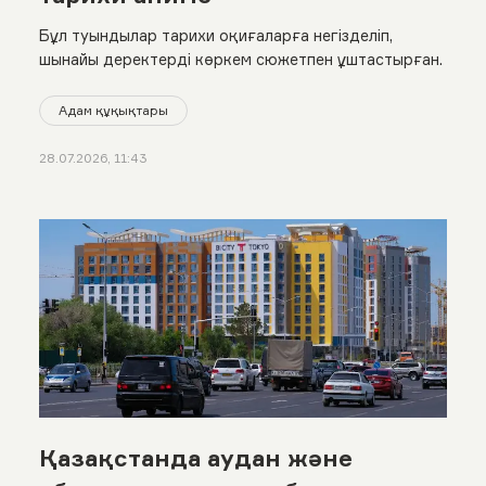
Бұл туындылар тарихи оқиғаларға негізделіп,
шынайы деректерді көркем сюжетпен ұштастырған.
Адам құқықтары
28.07.2026, 11:43
Қазақстанда аудан және