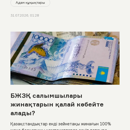
Адам құқықтары
31.07.2026, 01:28
БЖЗҚ салымшылары
жинақтарын қалай көбейте
алады?
Қазақстандықтар енді зейнетақы жинағын 100%