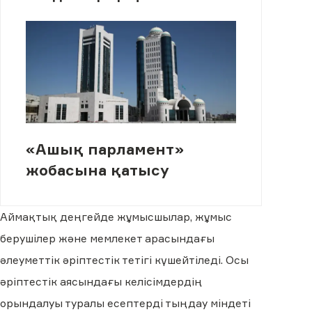
«Ашық парламент»
жобасына қатысу
Аймақтық деңгейде жұмысшылар, жұмыс
берушілер және мемлекет арасындағы
әлеуметтік әріптестік тетігі күшейтіледі. Осы
әріптестік аясындағы келісімдердің
орындалуы туралы есептерді тыңдау міндеті