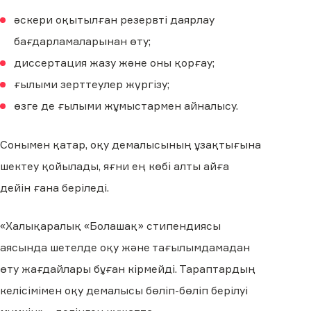
әскери оқытылған резервті даярлау
бағдарламаларынан өту;
диссертация жазу және оны қорғау;
ғылыми зерттеулер жүргізу;
өзге де ғылыми жұмыстармен айналысу.
Сонымен қатар, оқу демалысының ұзақтығына
шектеу қойылады, яғни ең көбі алты айға
дейін ғана беріледі.
«Халықаралық «Болашақ» стипендиясы
аясында шетелде оқу және тағылымдамадан
өту жағдайлары бұған кірмейді. Тараптардың
келісімімен оқу демалысы бөліп-бөліп берілуі