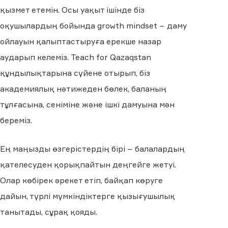
қызмет етемін. Осы уақыт ішінде біз
оқушылардың бойында growth mindset − даму
ойлауын қалыптастыруға ерекше назар
аударып келеміз. Teach for Qazaqstan
құндылықтарына сүйене отырып, біз
академиялық нәтижеден бөлек, баланың
тұлғасына, сеніміне және ішкі дамуына мән
береміз.
Ең маңызды өзгерістердің бірі − балалардың
қателесуден қорықпайтын деңгейге жетуі.
Олар көбірек әрекет етіп, байқап көруге
дайын, түрлі мүмкіндіктерге қызығушылық
танытады, сұрақ қояды.