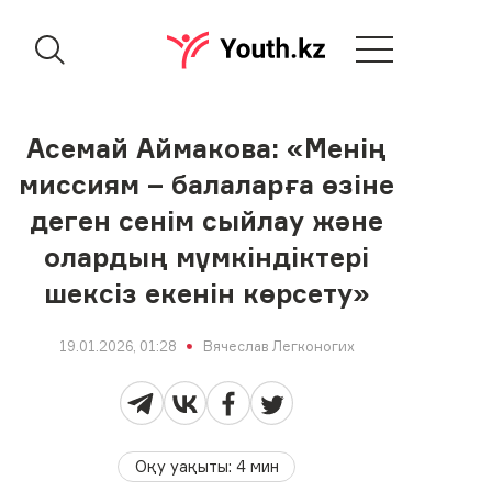
Асемай Аймакова: «Менің
миссиям – балаларға өзіне
деген сенім сыйлау және
олардың мүмкіндіктері
шексіз екенін көрсету»
19.01.2026, 01:28
Вячеслав Легконогих
Оқу уақыты
:
4
мин