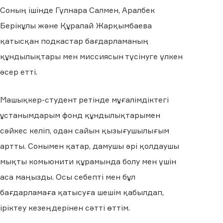
Соның ішінде Гүлнара Салмен, Аралбек
Берікұлы және Құралай Жарқымбаева
қатысқан подкастар бағдарламаның
құндылықтары мен миссиясын түсінуге үлкен
әсер етті.
Машықкер-студент ретінде мұғалімдіктегі
ұстанымдарым фонд құндылықтарымен
сәйкес келіп, одан сайын қызығушылығым
артты. Сонымен қатар, дамушы әрі қолдаушы
мықты комьюнити құрамында болу мен үшін
аса маңызды. Осы себепті мен бұл
бағдарламаға қатысуға шешім қабылдап,
іріктеу кезеңдерінен сәтті өттім.