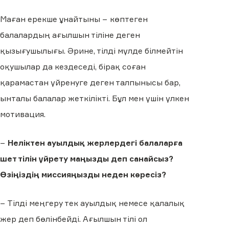
Маған ерекше ұнайтыны − көптеген
балалардың ағылшын тіліне деген
қызығушылығы. Әрине, тілді мүлде білмейтін
оқушылар да кездеседі, бірақ соған
қарамастан үйренуге деген талпынысы бар,
ынталы балалар жеткілікті. Бұл мен үшін үлкен
мотивация.
−
Неліктен ауылдық жерлердегі балаларға
шет тілін үйрету маңызды деп санайсыз?
Өзіңіздің миссияңызды неден көресіз?
− Тілді меңгеру тек ауылдық немесе қалалық
жер деп бөлінбейді. Ағылшын тілі ол