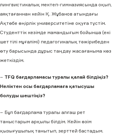
лингвистикалық мектеп-гимназиясында оқып,
аяқтағаннан кейін Қ. Жұбанов атындағы
Ақтөбе өңірлік университетіне оқуға түстім.
Студенттік кезімде мамандығым бойынша (екі
шет тілі мұғалімі) педагогикалық тәжірибеден
өту барысында дұрыс таңдау жасағаныма көз
жеткіздім.
−
TFQ бағдарламасы туралы қалай білдіңіз?
Неліктен осы бағдарламаға қатысушы
болуды шештіңіз?
− Бұл бағдарлама туралы алғаш рет
таныстарым арқылы білдім. Кейін өзім
қызығушылық танытып, зерттей бастадым.