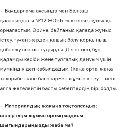
− Бағдарлама аясында мен Балқаш
қаласындағы №12 ЖОББ мектепке жұмысқа
орналастым. Әрине, бейтаныс қалада жұмыс
істеу, туған жерден қашық болу қорқыныш,
қобалжу сезімін тудырды. Дегенмен, бұл
қадамды кәсіби және тұлғалық дамуым үшін
мүмкіндік деп қабылдадым. Жаңа орта, жаңа
тәжірибе және балалармен жұмыс істеу − мені
алға жетелейтін басты себептердің бірі болды.
−
Материалдық жағына тоқталсаңыз:
шәкіртақы жұмыс орныңыздағы
шығындарыңызды жаба ма?