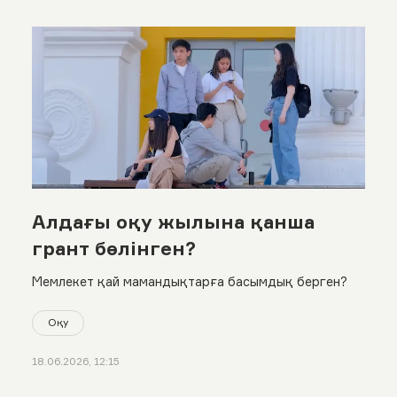
Алдағы оқу жылына қанша
грант бөлінген?
Мемлекет қай мамандықтарға басымдық берген?
Оқу
18.06.2026, 12:15