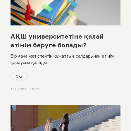
АҚШ университетіне қалай
өтінім беруге болады?
Бір ғана жетіспейтін құжаттың салдарынан өтінім
қараусыз қалады.
Оқу
13.07.2026, 10:32