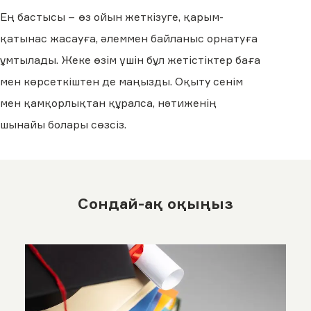
Ең бастысы − өз ойын жеткізуге, қарым-
қатынас жасауға, әлеммен байланыс орнатуға
ұмтылады. Жеке өзім үшін бұл жетістіктер баға
мен көрсеткіштен де маңызды. Оқыту сенім
мен қамқорлықтан құралса, нәтиженің
шынайы болары сөзсіз.
Сондай-ақ оқыңыз