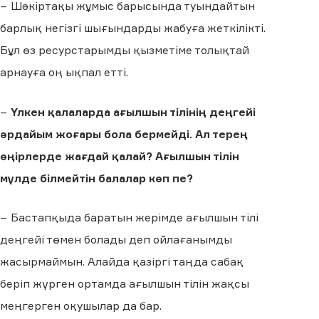
− Шәкіртақы жұмыс барысында туындайтын
барлық негізгі шығындарды жабуға жеткілікті.
Бұл өз ресурстарымды қызметіме толықтай
арнауға оң ықпал етті.
−
Үлкен қалаларда ағылшын тілінің деңгейі
әрдайым жоғары бола бермейді. Ал терең
өңірлерде жағдай қалай? Ағылшын тілін
мүлде білмейтін балалар көп пе?
− Бастапқыда баратын жерімде ағылшын тілі
деңгейі төмен болады деп ойлағанымды
жасырмаймын. Алайда қазіргі таңда сабақ
беріп жүрген ортамда ағылшын тілін жақсы
меңгерген оқушылар да бар.