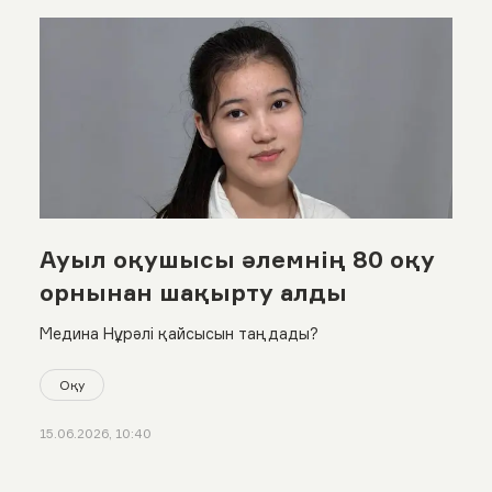
Ауыл оқушысы әлемнің 80 оқу
орнынан шақырту алды
Медина Нұрәлі қайсысын таңдады?
Оқу
15.06.2026, 10:40