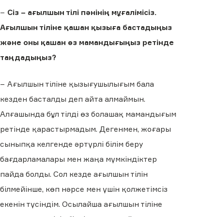
−
Сіз – ағылшын тілі пәнінің мұғалімісіз.
Ағылшын тіліне қашан қызыға бастадыңыз
және оны қашан өз мамандығыңыз ретінде
таңдадыңыз?
− Ағылшын тіліне қызығушылығым бала
кезден басталды деп айта алмаймын.
Алғашында бұл тілді өз болашақ мамандығым
ретінде қарастырмадым. Дегенмен, жоғары
сыныпқа келгенде әртүрлі білім беру
бағдарламалары мен жаңа мүмкіндіктер
пайда болды. Сол кезде ағылшын тілін
білмейінше, көп нәрсе мен үшін қолжетімсіз
екенін түсіндім. Осылайша ағылшын тіліне