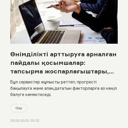
Өнімділікті арттыруға арналған
пайдалы қосымшалар:
тапсырма жоспарлағыштары,
әдет трекерлері және
Бұл сервистер жұмысты реттеп, прогресті
әлеуметтік желілерді
бақылауға және алаңдататын факторларға аз көңіл
бөлуге көмектеседі.
бұғаттайтын сервистер
Оқу
26.06.2026, 05:32