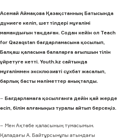
Асемай Аймақова Қазақстанның Батысында
дүниеге келіп, шет тілдері мұғалімі
мамандығын таңдаған. Содан кейін ол Teach
for Qazaqstan бағдарламасына қосылып,
Балқаш қаласына балаларға ағылшын тілін
үйретуге кетті. Youth.kz сайтында
мұғаліммен эксклюзивті сұхбат жасалып,
барлық басты мәліметтер анықталды.
−
Бағдарламаға қосылғанға дейін қай жерде
өсіп, білім алғаныңыз туралы айтып берсеңіз.
− Мен Ақтөбе қаласының тумасымын.
Қаладағы А. Байтұрсынұлы атындағы