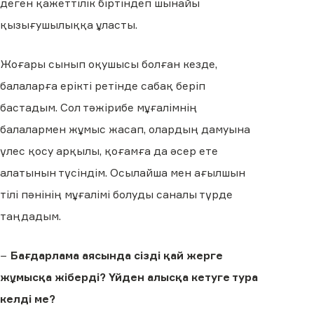
деген қажеттілік біртіндеп шынайы
қызығушылыққа ұласты.
Жоғары сынып оқушысы болған кезде,
балаларға ерікті ретінде сабақ беріп
бастадым. Сол тәжірибе мұғалімнің
балалармен жұмыс жасап, олардың дамуына
үлес қосу арқылы, қоғамға да әсер ете
алатынын түсіндім. Осылайша мен ағылшын
тілі пәнінің мұғалімі болуды саналы түрде
таңдадым.
−
Бағдарлама аясында сізді қай жерге
жұмысқа жіберді? Үйден алысқа кетуге тура
келді ме?