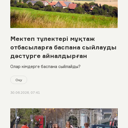
Мектеп түлектері мұқтаж
отбасыларға баспана сыйлауды
дәстүрге айналдырған
Олар кімдерге баспана сыйлайды?
Оқу
30.06.2026, 07:41