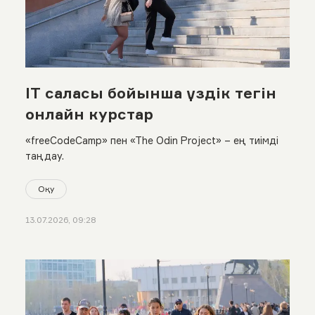
IT саласы бойынша үздік тегін
онлайн курстар
«freeCodeCamp» пен «The Odin Project» – ең тиімді
таңдау.
Оқу
13.07.2026, 09:28