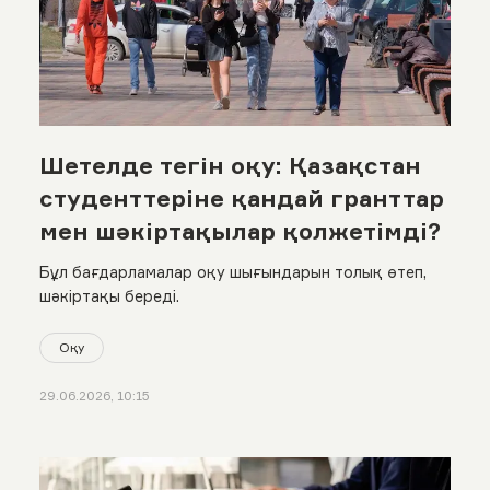
Шетелде тегін оқу: Қазақстан
студенттеріне қандай гранттар
мен шәкіртақылар қолжетімді?
Бұл бағдарламалар оқу шығындарын толық өтеп,
шәкіртақы береді.
Оқу
29.06.2026, 10:15