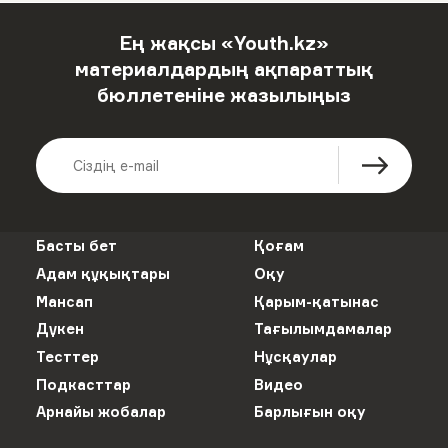
Ең жақсы «Youth.kz»
материалдардың ақпараттық
бюллетеніне жазылыңыз
Басты бет
Қоғам
Адам құқықтары
Оқу
Мансап
Қарым-қатынас
Дүкен
Тағылымдамалар
Тесттер
Нұсқаулар
Подкасттар
Видео
Арнайы жобалар
Барлығын оқу