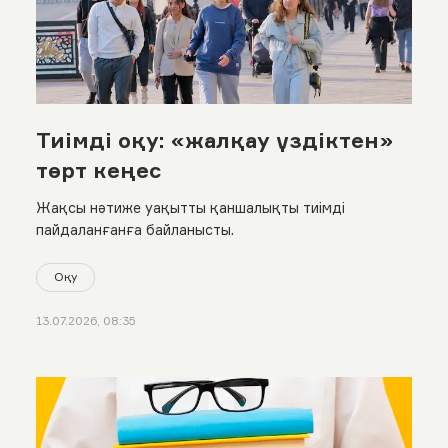
Тиімді оқу: «жалқау үздіктен»
төрт кеңес
Жақсы нәтиже уақытты қаншалықты тиімді
пайдаланғанға байланысты.
Оқу
13.07.2026, 08:35