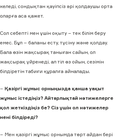
келеді, сондықтан қауіпсіз әрі қолдаушы орта
оларға аса қажет.
Сол себепті мен үшін оқыту − тек білім беру
емес. Бұл − баланы есту, түсіну және қолдау.
Бала өзін жақсырақ таныған сайын, ол
жақсырақ үйренеді, ал тіл өз ойын, сезімін
білдіретін табиғи құралға айналады.
−
Қазіргі жұмыс орныңызда қанша уақыт
жұмыс істедіңіз? Айтарлықтай нәтижелерге
қол жеткіздіңіз бе? Сіз үшін ол нәтижелер
нені білдіреді?
− Мен қазіргі жұмыс орнымда төрт айдан бері