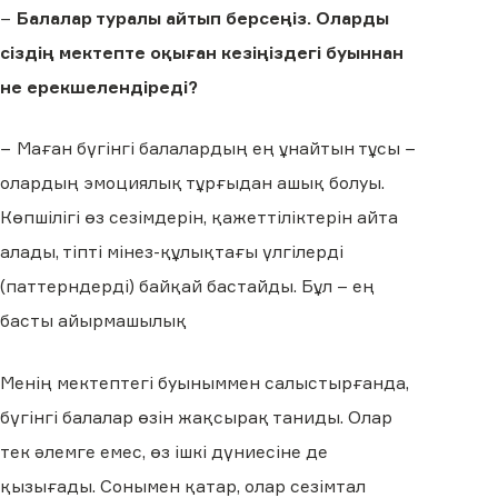
−
Балалар туралы айтып берсеңіз. Оларды
сіздің мектепте оқыған кезіңіздегі буыннан
не ерекшелендіреді?
− Маған бүгінгі балалардың ең ұнайтын тұсы −
олардың эмоциялық тұрғыдан ашық болуы.
Көпшілігі өз сезімдерін, қажеттіліктерін айта
алады, тіпті мінез-құлықтағы үлгілерді
(паттерндерді) байқай бастайды. Бұл – ең
басты айырмашылық
Менің мектептегі буыныммен салыстырғанда,
бүгінгі балалар өзін жақсырақ таниды. Олар
тек әлемге емес, өз ішкі дүниесіне де
қызығады. Сонымен қатар, олар сезімтал