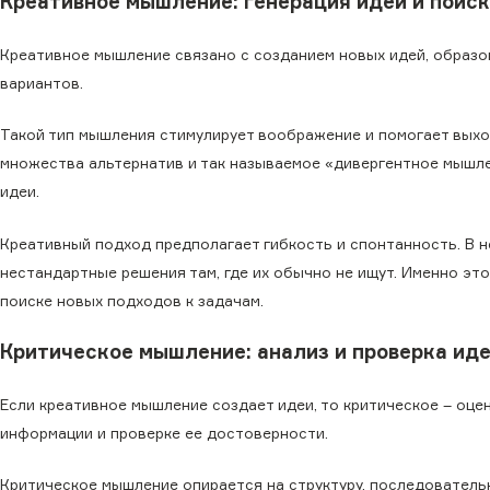
Креативное мышление: генерация идей и поис
Креативное мышление связано с созданием новых идей, образов
вариантов.
Такой тип мышления стимулирует воображение и помогает выхо
множества альтернатив и так называемое «дивергентное мышле
идеи.
Креативный подход предполагает гибкость и спонтанность. В н
нестандартные решения там, где их обычно не ищут. Именно это
поиске новых подходов к задачам.
Критическое мышление: анализ и проверка ид
Если креативное мышление создает идеи, то критическое – оцен
информации и проверке ее достоверности.
Критическое мышление опирается на структуру, последователь