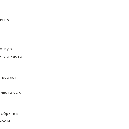
ию на
ествуют
уга и часто
 требуют
ивать ее с
тобрать и
ное и