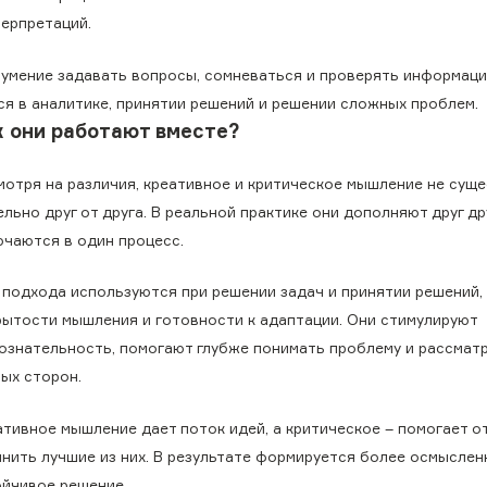
терпретаций.
 умение задавать вопросы, сомневаться и проверять информац
я в аналитике, принятии решений и решении сложных проблем.
к они работают вместе?
мотря на различия, креативное и критическое мышление не сущ
льно друг от друга. В реальной практике они дополняют друг др
ючаются в один процесс.
 подхода используются при решении задач и принятии решений,
рытости мышления и готовности к адаптации. Они стимулируют
ознательность, помогают глубже понимать проблему и рассматр
ных сторон.
ативное мышление дает поток идей, а критическое – помогает о
чнить лучшие из них. В результате формируется более осмыслен
ойчивое решение.