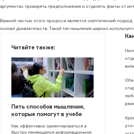
аргументах, проверять предположения и отделять факты от ин
Важной частью этого процесса является скептический подход:
основе доказательств. Такой тип мышления широко используетс
Ка
Читайте также:
Нес
отде
вкл
Оба
отк
люб
раз
Пять способов мышления,
которые помогут в учебе
Кре
уто
Как эффективно ориентироваться в
быстро меняющемся информационном
уст