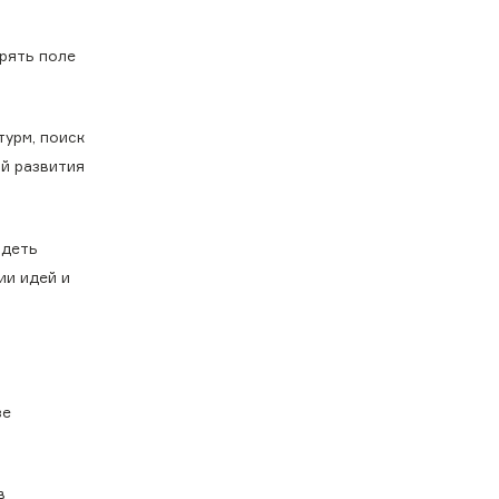
ирять поле
турм, поиск
ий развития
идеть
ии идей и
зе
в