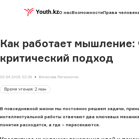
О нас
Возможности
Права человек
Как работает мышление: 
критический подход
30.04.2026, 02:29
Вячеслав Легконогих
Время чтения
:
2
мин
В повседневной жизни мы постоянно решаем задачи, прини
интеллектуальной работы отвечают два ключевых механизма
понятия расходятся, а где – пересекаются.