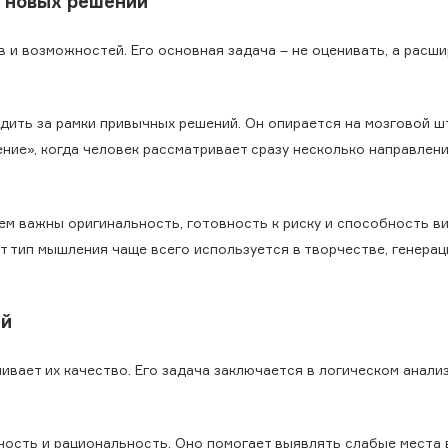
к новых решений
 и возможностей. Его основная задача – не оценивать, а расш
дить за рамки привычных решений. Он опирается на мозговой ш
ние», когда человек рассматривает сразу несколько направлен
ем важны оригинальность, готовность к риску и способность в
т тип мышления чаще всего используется в творчестве, генерац
ей
ивает их качество. Его задача заключается в логическом анали
ность и рациональность. Оно помогает выявлять слабые места 