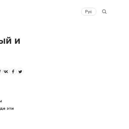
Рус
ый и
ы
де эти