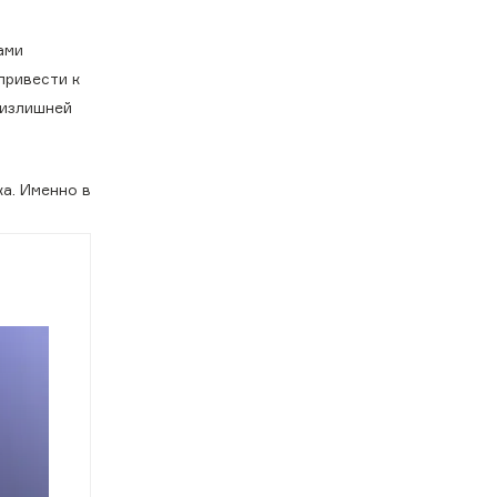
ами
привести к
 излишней
а. Именно в