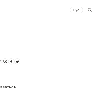
Рус
ыбрать? С