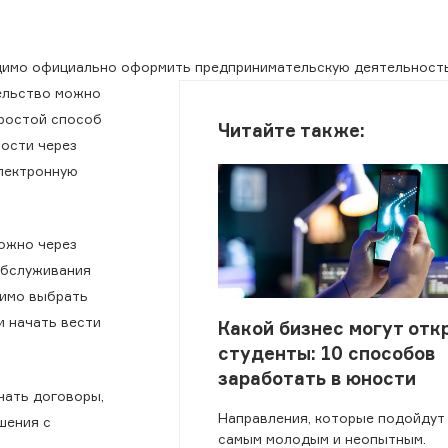
одимо официально оформить предпринимательскую деятельность
ельство можно
простой способ
Читайте также:
ости через
электронную
можно через
обслуживания
димо выбрать
и начать вести
Какой бизнес могут отк
студенты: 10 способов
заработать в юности
чать договоры,
Направления, которые подойдут
шения с
самым молодым и неопытным.