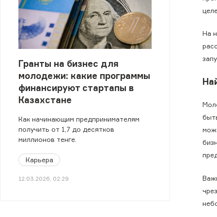
цел
На 
рас
запу
Гранты на бизнес для
молодежи: какие программы
На
финансируют стартапы в
Казахстане
Мол
быт
Как начинающим предпринимателям
получить от 1,7 до десятков
мож
миллионов тенге.
биз
пре
Карьера
Важ
12.03.2026, 02:29
чре
неб