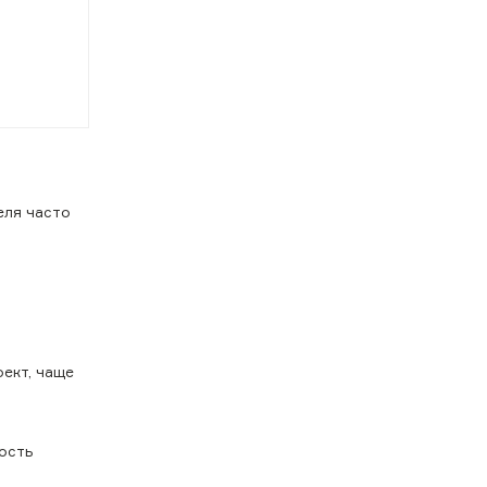
еля часто
ект, чаще
ность