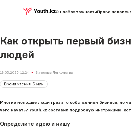
О нас
Возможности
Права человек
Как открыть первый биз
людей
13.03.2026, 12:24
Вячеслав Легконогих
Время чтения
:
3
мин
Многие молодые люди грезят о собственном бизнесе, но ч
чего начать? Youth.kz составил подробную инструкцию, к
Определите идею и нишу