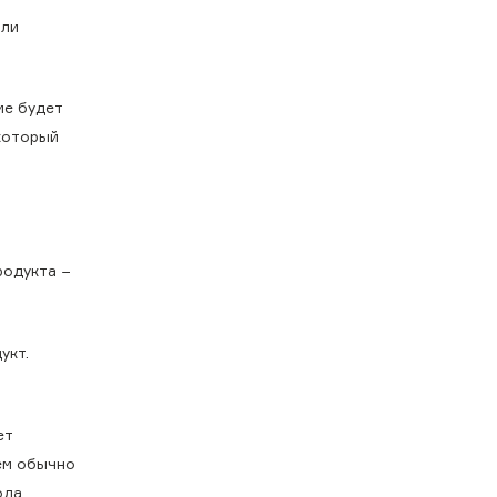
или
ие будет
который
родукта −
укт.
ет
ем обычно
да,