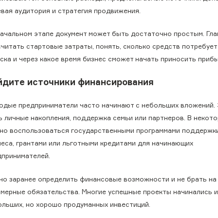
евая аудитория и стратегия продвижения.
начальном этапе документ может быть достаточно простым. Гла
считать стартовые затраты, понять, сколько средств потребует
ска и через какое время бизнес сможет начать приносить прибы
йдите источники финансирования
одые предприниматели часто начинают с небольших вложений. 
ь личные накопления, поддержка семьи или партнеров. В некото
но воспользоваться государственными программами поддержк
неса, грантами или льготными кредитами для начинающих
дпринимателей.
но заранее определить финансовые возможности и не брать на
змерные обязательства. Многие успешные проекты начинались 
ольших, но хорошо продуманных инвестиций.