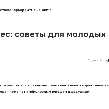
а
Учёба
Карьера
Отношения
нес: советы для молодых
Поделиться
:
асто упираются в стену непонимания: какое направление в
оторая поможет амбициозным юношам и девушкам.