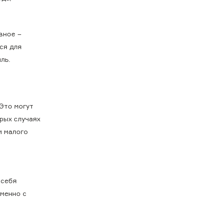
вное −
ся для
ль.
Это могут
рых случаях
и малого
 себя
именно с