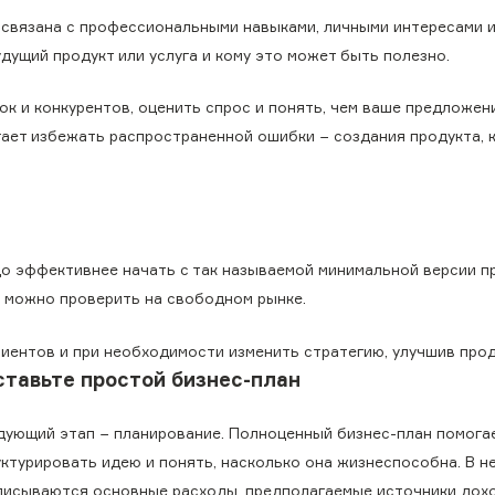
 связана с профессиональными навыками, личными интересами 
дущий продукт или услуга и кому это может быть полезно.
ок и конкурентов, оценить спрос и понять, чем ваше предложен
гает избежать распространенной ошибки − создания продукта, 
до эффективнее начать с так называемой минимальной версии п
ю можно проверить на свободном рынке.
иентов и при необходимости изменить стратегию, улучшив прод
ставьте простой бизнес-план
дующий этап − планирование. Полноценный бизнес-план помога
уктурировать идею и понять, насколько она жизнеспособна. В н
писываются основные расходы, предполагаемые источники дохо