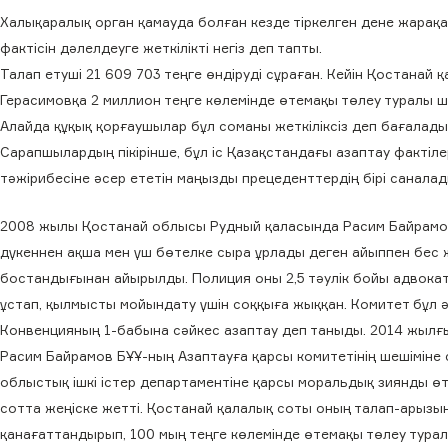
Халықаралық орган қамауда болған кезде тіркелген дене жарақа
фактісін дәлелдеуге жеткілікті негіз деп тапты.
Талап етуші 21 609 703 теңге өндіруді сұраған. Кейін Қостанай 
Герасимовқа 2 миллион теңге көлемінде өтемақы төлеу туралы 
Алайда құқық қорғаушылар бұл соманы жеткіліксіз деп бағалады
Сарапшылардың пікірінше, бұл іс Қазақстандағы азаптау фактіле
тәжірибесіне әсер ететін маңызды прецеденттердің бірі саналад
2008 жылы Қостанай облысы Рудный қаласында Расим Байрамов
дүкеннен ақша мен үш бөтелке сыра ұрлады деген айыппен бес 
бостандығынан айырылды. Полиция оны 2,5 тәулік бойы адвока
ұстап, қылмысты мойындату үшін соққыға жыққан. Комитет бұл 
Конвенцияның 1-бабына сәйкес азаптау деп таныды. 2014 жыл
Расим Байрамов БҰҰ-ның Азаптауға қарсы комитетінің шешіміне 
облыстық ішкі істер департаментіне қарсы моральдық зиянды ө
сотта жеңіске жетті. Қостанай қалалық соты оның талап-арызын
қанағаттандырып, 100 мың теңге көлемінде өтемақы төлеу тура