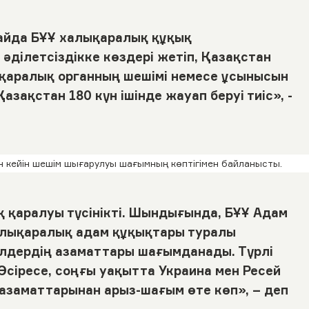
дайда БҰҰ халықаралық құқық
әділетсіздікке көздері жетіп, Қазақстан
лықаралық органның шешімі немесе ұсынысын
азақстан 180 күн ішінде жауап беруі тиіс», -
 кейін шешім шығарулуы шағымның көптігімен байланысты.
қ қаралуы түсінікті. Шындығында, БҰҰ Адам
алықаралық адам құқықтары туралы
 елдердің азаматтары шағымданады. Түрлі
 Әсіресе, соңғы уақытта Украина мен Ресей
 азаматтарынан арыз-шағым өте көп», – деп