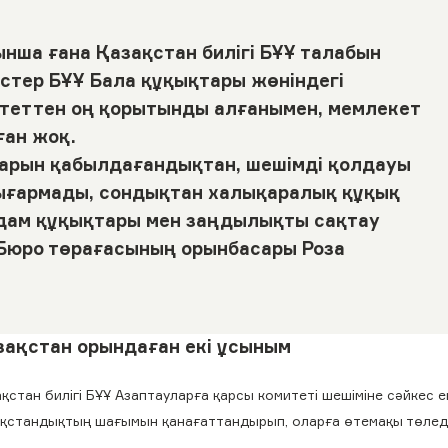
ынша ғана Қазақстан билігі БҰҰ талабын
істер БҰҰ Бала құқықтары жөніндегі
итеттен оң қорытынды алғанымен, мемлекет
ған жоқ.
арын қабылдағандықтан, шешімді қолдауы
шығармады, сондықтан халықаралық құқық
Адам құқықтары мен заңдылықты сақтау
 Бюро төрағасының орынбасары Роза
зақстан орындаған екі ұсыным
қстан билігі БҰҰ Азаптауларға қарсы комитеті шешіміне сәйкес е
ақстандықтың шағымын қанағаттандырып, оларға өтемақы төледі