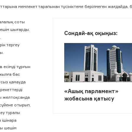
ттарына мемлекет тарапынан түсініктеме берілмеген жағдайда, б
қалалық соты
шешім шығарды.
Сондай-ақ оқыңыз:
.
рін тергеу
ы.
 есімді тұрғын
жылға бас
тсыз қамауда
әрекеттерді
«Ашық парламент»
ғы желтоқсанда
жобасына қатысу
сүйене отырып,
теу туралы
 ішінара
лы шешім