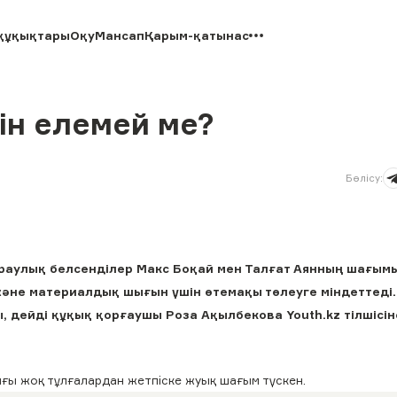
құқықтары
Оқу
Мансап
Қарым-қатынас
ін елемей ме?
Бөлісу
:
раулық белсенділер Макс Боқай мен Талғат Аянның шағым
не материалдық шығын үшін өтемақы төлеуге міндеттеді.
 дейді құқық қорғаушы Роза Ақылбекова Youth.kz тілшісін
ғы жоқ тұлғалардан жетпіске жуық шағым түскен.