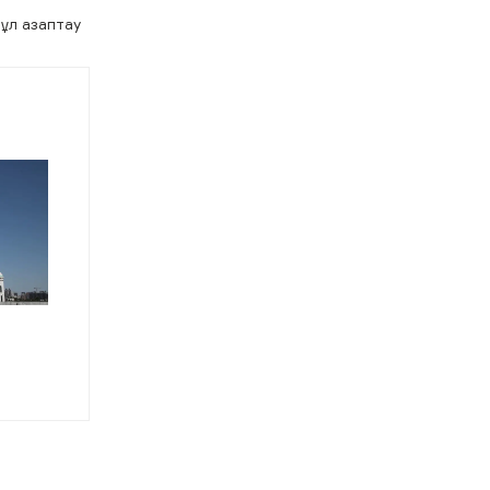
ұл азаптау