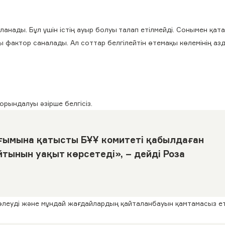
анады. Бұл үшін істің ауыр болуы талап етілмейді. Сонымен қата
 фактор саналады. Ал соттар белгілейтін өтемақы көлемінің азд
 орындалуы әзірше белгісіз.
ғымына қатысты БҰҰ комитеті қабылдаған
тынын уақыт көрсетеді», – дейді Роза
төлеуді және мұндай жағдайлардың қайталанбауын қамтамасыз ет