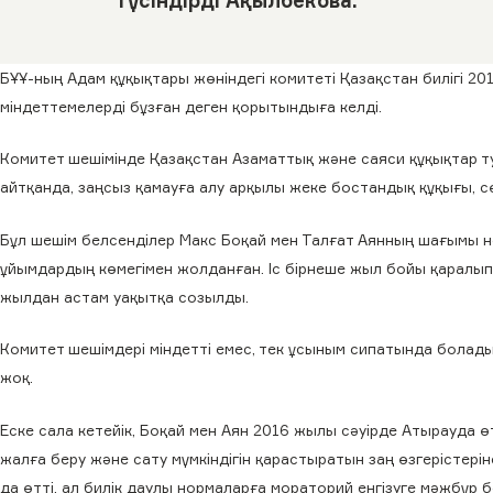
БҰҰ-ның Адам құқықтары жөніндегі комитеті Қазақстан билігі 2
міндеттемелерді бұзған деген қорытындыға келді.
Комитет шешімінде Қазақстан Азаматтық және саяси құқықтар 
айтқанда, заңсыз қамауға алу арқылы жеке бостандық құқығы, сө
Бұл шешім белсенділер Макс Боқай мен Талғат Аянның шағымы н
ұйымдардың көмегімен жолданған. Іс бірнеше жыл бойы қаралы
жылдан астам уақытқа созылды.
Комитет шешімдері міндетті емес, тек ұсыным сипатында болады
жоқ.
Еске сала кетейік, Боқай мен Аян 2016 жылы сәуірде Атырауда ө
жалға беру және сату мүмкіндігін қарастыратын заң өзгерістері
да өтті, ал билік даулы нормаларға мораторий енгізуге мәжбүр 