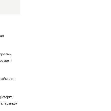
тап
қаралық
сс жеті
найы заң
іктерге
алаларында