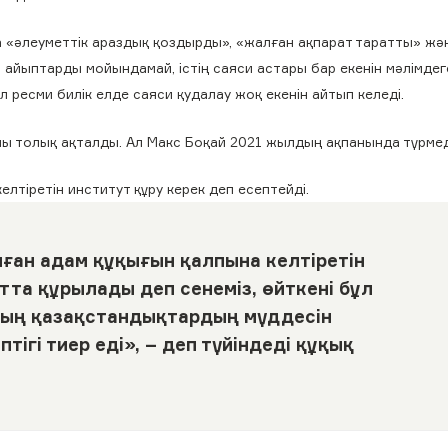
 «әлеуметтік араздық қоздырды», «жалған ақпарат таратты» жә
 айыптарды мойындамай, істің саяси астары бар екенін мәлімдег
л ресми билік елде саяси қудалау жоқ екенін айтып келеді.
лы толық ақталды. Ал Макс Боқай 2021 жылдың ақпанында түрме
лтіретін институт құру керек деп есептейді.
лған адам құқығын қалпына келтіретін
та құрылады деп сенеміз, өйткені бұл
ның қазақстандықтардың мүддесін
ігі тиер еді», – деп түйіндеді құқық