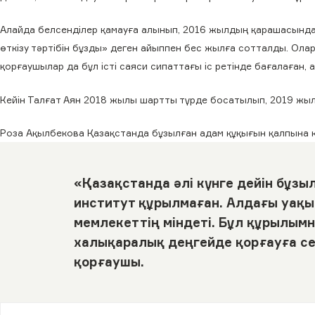
Алайда белсенділер қамауға алынып, 2016 жылдың қарашасында
өткізу тәртібін бұзды» деген айыппен бес жылға сотталды. Олар
қорғаушылар да бұл істі саяси сипаттағы іс ретінде бағалаған, а
Кейін Талғат Аян 2018 жылы шартты түрде босатылып, 2019 жы
Роза Ақылбекова Қазақстанда бұзылған адам құқығын қалпына ке
«Қазақстанда әлі күнге дейін бұзы
институт құрылмаған. Алдағы уақыт
мемлекеттің міндеті. Бұл құрылым
халықаралық деңгейде қорғауға септ
қорғаушы.