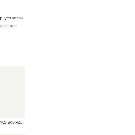
р, ұсталған
ығы әлі
уді ұсынды.