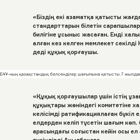
«Біздің екі азаматқа қатысты жағ
стандарттарын білетін сарапшылар 
билігіне ұсыныс жасаған. Енді ха
алған кез келген мемлекет секілді Қ
деді құқық қорғаушы.
БҰҰ-ның қазақстандық белсенділер шағымына қатысты 7 жылдан
«Құқық қорғаушылар үшін істің ұза
құқықтары жөніндегі комитетіне х
келісімді ратификациялаған бүкіл
елдерден келіп түсетін шағым көп.
арасындағы соғыстан кейін осы ел
түсіндірді Ақылбекова.