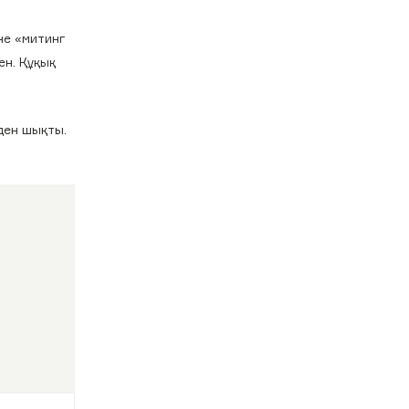
не «митинг
ен. Құқық
ден шықты.