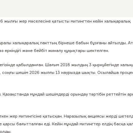
016 жылғы жер мәселесіне қатысты митингтен кейін халықаралық
туралы халықаралық пакттың бірнеше бабын бұзғаны айтылды. А
з еркіндігі және бейбіт жиналу құқықтары шектелген.
егізінде қабылданған. Шағым 2018 жылдың 3 қыркүйегінде халы
п, соңғы шешім 2026 жылғы 13 наурызда шықты. Осылайша проце
. Қазақстанда мұндай шешімдерді орындау тәртібін реттейтін ар
ткен жер митингісіне қатысқан. Наразылық акциясы жерді шетелд
не қарсы бағытталған еді. Кейін мұндай митингтер елдің басқа қ
болды.