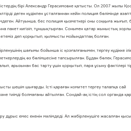
істердің бірі Александр Герасимовке қатысты. Ол 2007 жылы Қ
 өлтірді деген күдікпен ұсталғаннан кейін полиция бөлімінде аза
мдеген. Айтуынша, бес полиция қызметкері оны соққыға жығып, 
ына пакет кигізіп, тұншықтырған. Сонымен қатар жыныстық зорл
сетеміз деп қорқытып, қылмысты мойындатпақ болған.
рленушінің шағымы бойынша іс қозғалғанымен, тергеу күдікке ілі
меткерлердің өз бөлімшесіне тапсырылған. Бұдан бөлек, Гераси
лып, арызынан бас тарту үшін қорқытып, пара ұсыну фактілері ті
сты шешім шығарды. Істі қараған комитет тергеу талапқа сай
және тиімді болмағаны айтылған. Сондай-ақ істің сол органда қа
ыру дұрыс емес екенін мәлімдеді. Ал жәбірленушіге жасалған қыс