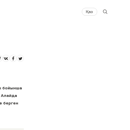
Қаз
ы бойынша
 Алайда
е берген