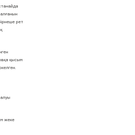
останайда
пталғанын
бірнеше рет
ық
нген
мовқа қысым
ркелген.
ралуы
ым жеке