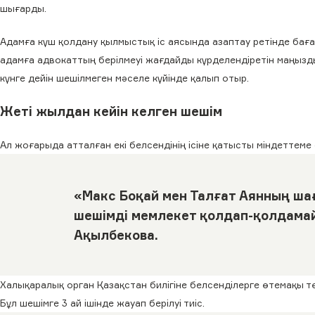
шығарды.
Адамға күш қолдану қылмыстық іс аясында азаптау ретінде бағал
адамға адвокаттың берілмеуі жағдайды күрделендіретін маңызды
күнге дейін шешілмеген мәселе күйінде қалып отыр.
Жеті жылдан кейін келген шешім
Ал жоғарыда атталған екі белсендінің ісіне қатысты міндеттеме
«Макс Боқай мен Талғат Аянның ша
шешімді мемлекет қолдап-қолдамай
Ақылбекова.
Халықаралық орган Қазақстан билігіне белсенділерге өтемақы 
Бұл шешімге 3 ай ішінде жауап берілуі тиіс.