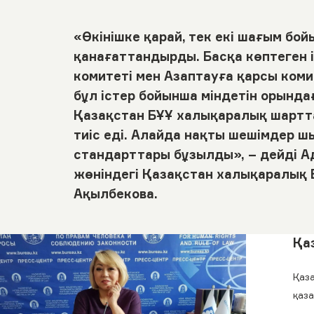
«Өкінішке қарай, тек екі шағым бой
қанағаттандырды. Басқа көптеген 
комитеті мен Азаптауға қарсы ком
бұл істер бойынша міндетін орында
Қазақстан БҰҰ халықаралық шартт
тиіс еді. Алайда нақты шешімдер 
стандарттары бұзылды», – дейді 
жөніндегі Қазақстан халықаралық
Ақылбекова.
Қа
Қаза
қаз