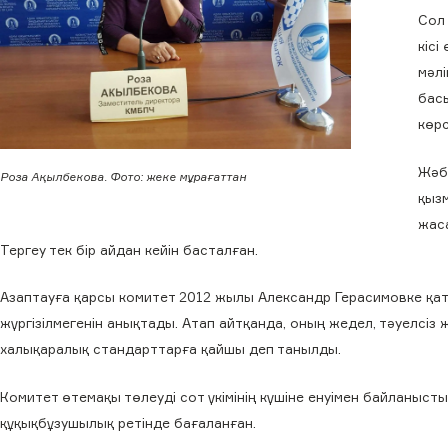
Сол 
кісі
мәлі
бас
көр
Жәбі
Роза Ақылбекова. Фото: жеке мұрағаттан
қыз
жаса
Тергеу тек бір айдан кейін басталған.
Азаптауға қарсы комитет 2012 жылы Александр Герасимовке қаты
жүргізілмегенін анықтады. Атап айтқанда, оның жедел, тәуелсіз 
халықаралық стандарттарға қайшы деп танылды.
Комитет өтемақы төлеуді сот үкімінің күшіне енуімен байланыст
құқықбұзушылық ретінде бағаланған.