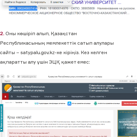
2.
Оны көшіріп алып, Қазақстан
Республикасының мемлекеттік сатып алулары
сайты – satypalu.gov.kz-ке кіріңіз. Кез келген
ақпаратты алу үшін ЭЦҚ қажет емес: