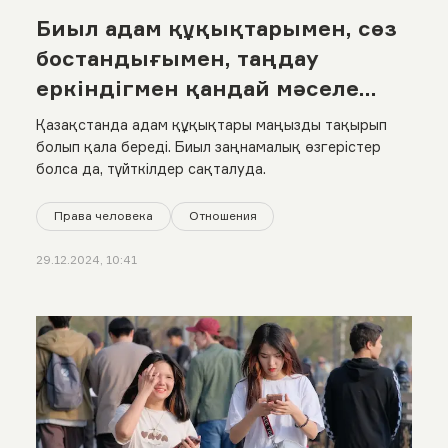
Биыл адам құқықтарымен, сөз
бостандығымен, таңдау
еркіндігмен қандай мәселе
болды? Жылдық статистикаға
Қазақстанда адам құқықтары маңызды тақырып
шолу
болып қала береді. Биыл заңнамалық өзгерістер
болса да, түйткілдер сақталуда.
Права человека
Отношения
29.12.2024, 10:41