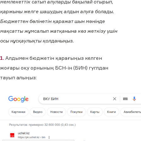
мемлекеттік сатып алуларды бақылай отырып,
қаржыны желге шашудың алдын алуға болады.
Бюджеттен бөлінетін қаражат шын мәнінде
мақсатты жұмсалып жатқанына көз жеткізу үшін
осы нұсқаулықты қолданыңыз.
1.
Алдымен бюджетін қарағыңыз келген
жоғары оқу орнының БСН-ін (БИН) гуглдан
тауып алыңыз: