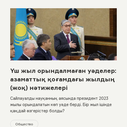
Үш жыл орындалмаған уәделер:
азаматтық қоғамдағы жылдың
(жоқ) нәтижелері
Сайлауалды науқанның аясында президент 2023
жылы орындалатын көп уәде берді. Бір жыл ішінде
қаңдай өзгерістер болды?
Общество