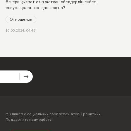
Әскери қызмет етіп жатқан әйелдердің еңбегі
елеусіз қалып жатқан жоқ па?
Отношения
10.05.2024, 04:48
Мы пишем о социальных проблемах, чтобы решить их.
Поддержите нашу работу!