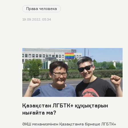
жалақыдағы айырмашылықты жою жолындағы
Права человека
мәселелерді талқылайды. Біз де бұл күнге орай
Қазақстандағы тең еңбекақы жағдайына
19.09.2022, 05:34
тоқталдық
Қазақстан ЛГБТК+ құқықтарын
нығайта ма?
ӘКШ механизмінен Қазақстанға бірнеше ЛГБТК+