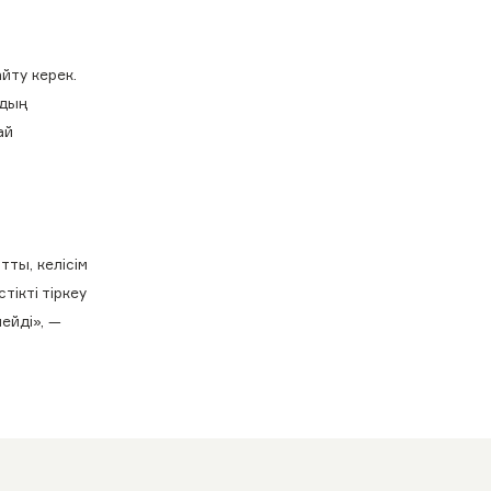
йту керек.
рдың
ай
ты, келісім
тікті тіркеу
ейді», —