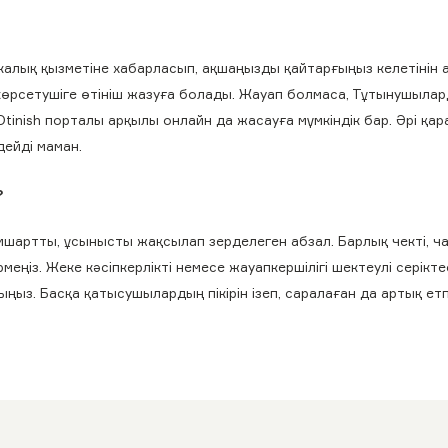
калық қызметіне хабарласып, ақшаңызды қайтарғыңыз келетінін а
 көрсетушіге өтініш жазуға болады. Жауап болмаса, Тұтынушыла
tinish порталы арқылы онлайн да жасауға мүмкіндік бар. Әрі қар
дейді маман.
?
мшартты, ұсынысты жақсылап зерделеген абзал. Барлық чекті, чат
ңіз. Жеке кәсіпкерлікті немесе жауапкершілігі шектеулі серіктес
ңыз. Басқа қатысушылардың пікірін ізеп, саралаған да артық етп