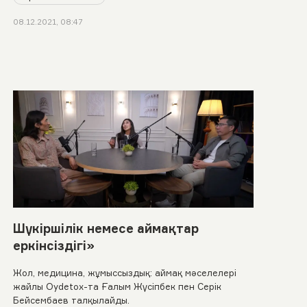
08.12.2021, 08:47
Шүкіршілік немесе аймақтар
еркінсіздігі»
Жол, медицина, жұмыссыздық: аймақ мәселелері
жайлы Oydetox-та Ғалым Жүсіпбек пен Серік
Бейсембаев талқылайды.