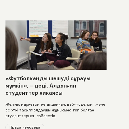
«Футболкаңды шешуді сұрауы
мүмкін», – деді. Алданған
студенттер хикаясы
Желілік маркетингке алданған, веб-моделинг және
есірткі тасылмалдаушы жұмысына тап болған
студенттермен сөйлестік.
Права человека