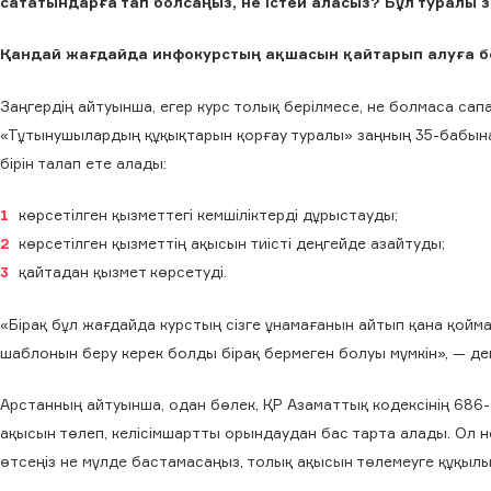
сататындарға тап болсаңыз, не істей аласыз? Бұл туралы з
Қандай жағдайда инфокурстың ақшасын қайтарып алуға 
Заңгердің айтуынша, егер курс толық берілмесе, не болмаса сап
«Тұтынушылардың құқықтарын қорғау туралы» заңның 35-бабына 
бірін талап ете алады:
көрсетілген қызметтегі кемшіліктерді дұрыстауды;
көрсетілген қызметтің ақысын тиісті деңгейде азайтуды;
қайтадан қызмет көрсетуді.
«Бірақ бұл жағдайда курстың сізге ұнамағанын айтып қана қойма
шаблонын беру керек болды бірақ бермеген болуы мүмкін», — де
Арстанның айтуынша, одан бөлек, ҚР Азаматтық кодексінің 686
ақысын төлеп, келісімшартты орындаудан бас тарта алады. Ол н
өтсеңіз не мүлде бастамасаңыз, толық ақысын төлемеуге құқыл