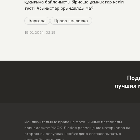
құқығына байланысты бірнеше ұсыныстар келіп
түсті. Ұсыныстар орындалды ма?
Карьера
Права человека
19.01.2024, 02:18
Под
лучших 
Исключительные права на фото- и иные материалы
принадлежат МИСК. Любое размещение материалов на
сторонних ресурсах необходимо согласовывать с
правообладателями.