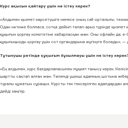
Курс ақысын қайтару үшін не істеу керек?
«Алдымен қызмет көрсетушіге немесе оның call-орталығы, техни
Одан нәтиже болмаса, сотқа дейінгі талап-арыз түрінде қызмет
құқығын қорғау комитетіне хабарласқан жөн. Оны офлайн да, e-O
құқығыңызды қорғау үшін сот органдарына жүгінуге болады», — 
Тұтынушы ретінде құқығым бұзылмауы үшін не істеу керек
«Ең алдымен, курс бағдарламасымен мұқият танысу керек. Келісі
шартты сақтап алған жөн. Төлемді үшінші адамның шотына жіберме
туралы құжатын сұраңыз. Курсты тек тексерілген адамдардан алы
дейді заңгер.