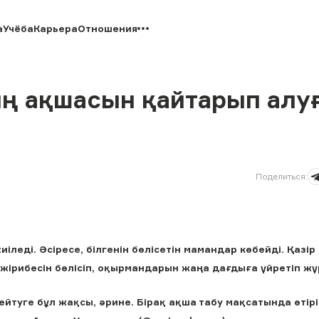
а
Учёба
Карьера
Отношения
ң ақшасын қайтарып алу
Поделиться
:
леді. Әсіресе, білгенін бөлісетін мамандар көбейді. Қазір
жірибесін бөлісіп, оқырмандарын жаңа дағдыға үйретіп жү
туге бұл жақсы, әрине. Бірақ ақша табу мақсатында өтірі