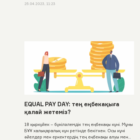
25.04.2023, 11:23
EQUAL PAY DAY: тең еңбекақыға
қалай жетеміз?
18 қыркүйек – бүкіләлемдік тең еңбекақы күні. Мұны
БҰҰ халықаралық күн ретінде бекіткен. Осы күні
әйелдер мен еркектердің тең еңбекақы алуы мен