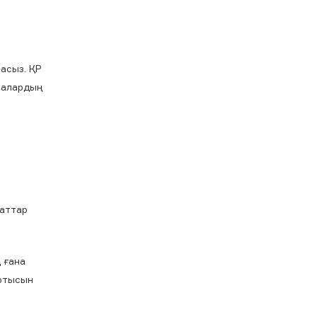
ласыз. ҚР
налардың
жаттар
 ғана
артысын