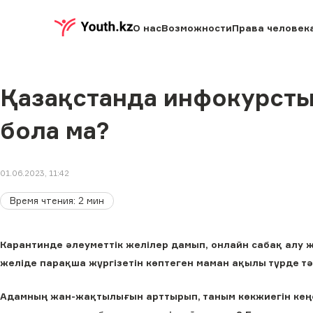
О нас
Возможности
Права человек
Қазақстанда инфокурсты
бола ма?
01.06.2023, 11:42
Время чтения
:
2
мин
Карантинде әлеуметтік желілер дамып, онлайн сабақ алу жиі
желіде парақша жүргізетін көптеген маман ақылы түрде тә
Адамның жан-жақтылығын арттырып, таным көкжиегін кеңей