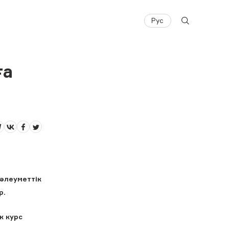
Рус
ға
 әлеуметтік
р.
к курс