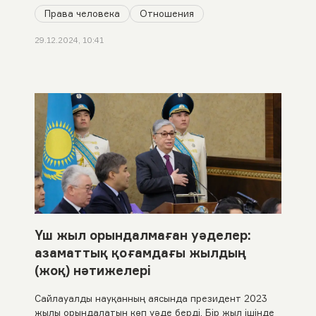
Права человека
Отношения
29.12.2024, 10:41
Үш жыл орындалмаған уәделер:
азаматтық қоғамдағы жылдың
(жоқ) нәтижелері
Сайлауалды науқанның аясында президент 2023
жылы орындалатын көп уәде берді. Бір жыл ішінде