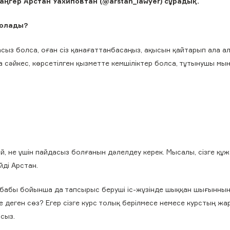
аңгер Арстан Уахиповтан (@arstan_lawyer) сұрадық.
болады?
асыз болса, оған сіз қанағаттанбасаңыз, ақысын қайтарып ала а
сәйкес, көрсетілген қызметте кемшіліктер болса, тұтынушы мы
й, не үшін пайдасыз болғанын дәлелдеу керек. Мысалы, сізге құ
йді Арстан.
-бабы бойынша да тапсырыс беруші іс-жүзінде шыққан шығынның
е деген сөз? Егер сізге курс толық берілмесе немесе курстың ж
ысыз.