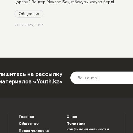
қорған? Заңгер Мақсат Бақытбекұлы жауап берді.
Общество
21.07.2023, 10:15
пишитесь на рассылку
материалов «Youth.kz»
Главная
О нас
Общество
Политика
конфиненциальности
Права человека