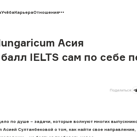
а
Учёба
Карьера
Отношения
Hungaricum Асия
балл IELTS сам по себе п
Поделиться
:
дело по душе – задачи, которые волнуют многих выпускнико
 Асией Султанбековой о том, как найти свое направление, 