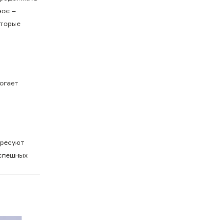
ное –
оторые
огает
ересуют
успешных