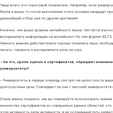
Чаще всего это пороговый показатель. Например, если универси
балла и выше, то после выполнения этого условия кандидат пр
дальнейший отбор уже по другим критериям.
Конечно, чем выше уровень английского языка, тем легче учитьс
воспринимать информацию на английском. Но сам формат IELTS 
Намного важнее действительно хорошо понимать язык, свобод
писать, говорить и воспринимать речь на слух.
–
На что, кроме оценок и сертификатов, обращают вниман
университеты?
– Университеты в первую очередь смотрят на целостность ваш
долгосрочные цели. Совпадают ли они с миссией университета 
Очень важно показать, как вы планируете использовать знания 
множество сертификатов из совершенно разных областей, это 
этом активность ради активности, а не осознанный путь развит