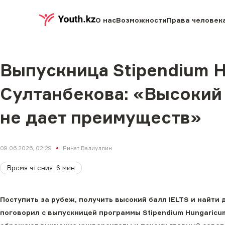
О нас
Возможности
Права человек
Выпускница Stipendium 
Султанбекова: «Высокий 
не дает преимуществ»
09.06.2026, 02:29
Ринат Валиуллин
Время чтения
:
6
мин
Поступить за рубеж, получить высокий балл IELTS и найти 
поговорил с выпускницей программы Stipendium Hungaricum