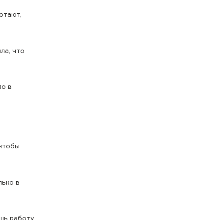
отают,
ла, что
ло в
 чтобы
лько в
шь работу,