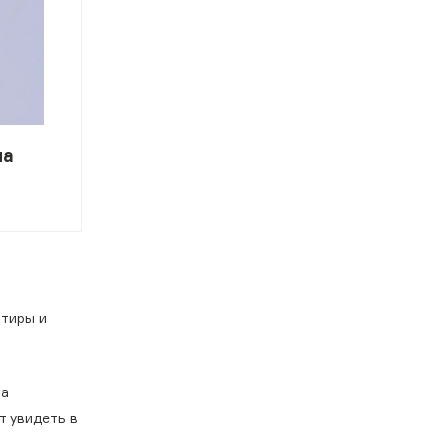
на
нтиры и
та
т увидеть в