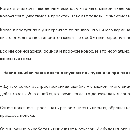
Когда я училась в школе, мне казалось, что мы слишком маленьк
волонтерят, участвуют в проектах, заводят полезные знакомств
Когда я поступила в университет, то поняла, что ничего кардин
никто внезапно не становится каким-то особенным взрослым ч
Все мы сомневаемся, боимся и пробуем новое. И это нормально
школьные годы.
–
Какие ошибки чаще всего допускают выпускники при пои
– Думаю, самая распространенная ошибка – слишком много ана
действовать. Это ошибка, которую когда-то допускала и я сама
Самое полезное – рассылать резюме, писать письма, обращатьс
процессе поиска.
Очень важно выработать иммунитет к отказам. Их будет много, 