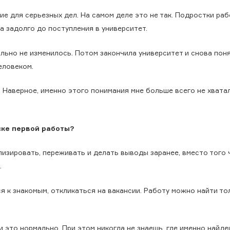
ие для серьезных дел. На самом деле это не так. Подростки раб
а задолго до поступления в университет.
ально не изменилось. Потом закончила университет и снова поня
еловеком.
. Наверное, именно этого понимания мне больше всего не хвата
ске первой работы?
лизировать, переживать и делать выводы заранее, вместо того
.
я к знакомым, откликаться на вакансии. Работу можно найти то
и это нормально. При этом никогда не знаешь, где именно найде