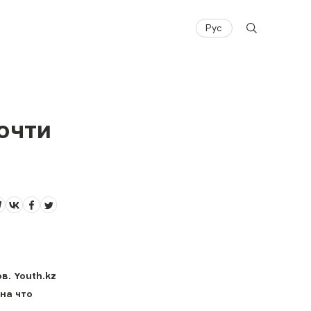
Рус
очти
в. Youth.kz
на что