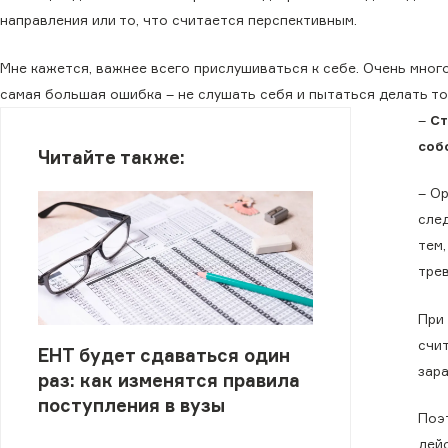
направления или то, что считается перспективным.
Мне кажется, важнее всего прислушиваться к себе. Очень мно
самая большая ошибка – не слушать себя и пытаться делать то
–
Ст
соб
Читайте также:
– О
след
тем,
тре
При
счи
ЕНТ будет сдаваться один
зар
раз: как изменятся правила
поступления в вузы
Поэ
дей