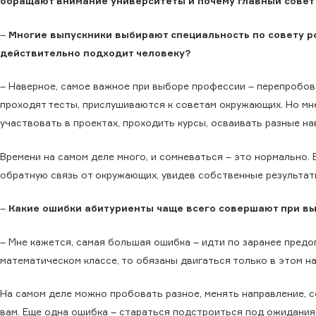
обращают внимание университеты и почему главный совет 
–
Многие выпускники выбирают специальность по совету ро
действительно подходит человеку?
– Наверное, самое важное при выборе профессии – перепробова
проходят тесты, прислушиваются к советам окружающих. Но мне
участвовать в проектах, проходить курсы, осваивать разные на
Времени на самом деле много, и сомневаться – это нормально.
обратную связь от окружающих, увидев собственные результаты
–
Какие ошибки абитуриенты чаще всего совершают при в
– Мне кажется, самая большая ошибка – идти по заранее предо
математическом классе, то обязаны двигаться только в этом на
На самом деле можно пробовать разное, менять направление, с
вам. Еще одна ошибка – стараться подстроиться под ожидания 