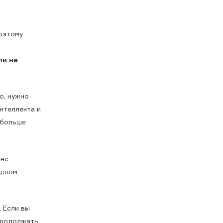
Поэтому
ли на
о, нужно
интеллекта и
т больше
 не
елом,
 Если вы
 продолжать