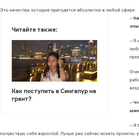
Это качества, которые пригодятся абсолютно в любой сфере.
–
Ка
опы
Читайте также:
– Я 
люб
през
Очен
раб
везд
Как поступить в Сингапур на
грант?
–
Чт
шан
– Я 
почувствую себя взрослой. Лучше уже сейчас искать проекты, у