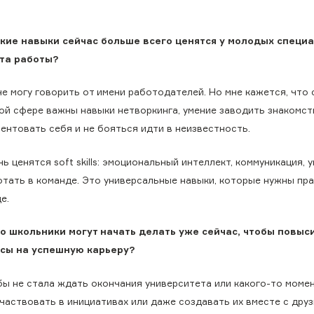
кие навыки сейчас больше всего ценятся у молодых специ
та работы?
не могу говорить от имени работодателей. Но мне кажется, что 
ой сфере важны навыки нетворкинга, умение заводить знакомст
ентовать себя и не бояться идти в неизвестность.
ь ценятся soft skills: эмоциональный интеллект, коммуникация, 
отать в команде. Это универсальные навыки, которые нужны пр
е.
о школьники могут начать делать уже сейчас, чтобы повыс
сы на успешную карьеру?
бы не стала ждать окончания университета или какого-то момен
частвовать в инициативах или даже создавать их вместе с друз