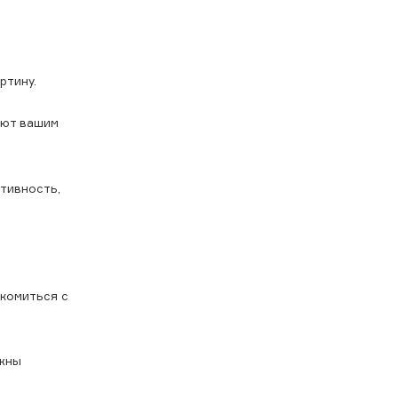
ртину.
уют вашим
тивность,
акомиться с
ажны