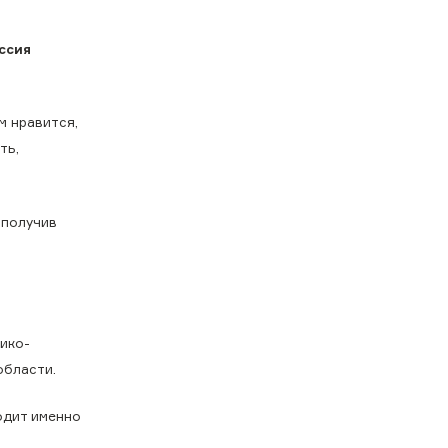
ссия
м нравится,
ть,
 получив
зико-
области.
одит именно