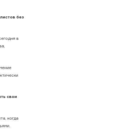
алистов без
сегодня в
ва,
умение
актически
ить свои
та, когда
ьями.