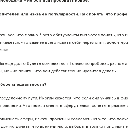
молодежи – не бояться пробовать новое.
дителей или из-за ее популярности. Как понять, что профе
ть все, что можно. Часто абитуриенты пытаются понять, что и
 кажется, что важнее всего искать себя через опыт: волонтери
выки.
 Вы еще долго будете сомневаться. Только попробовав разное и
, можно понять, что вам действительно нравится делать.
ыборе специальности?
пределенному пути. Многим кажется, что если они учились в фи
правлении. Что нельзя сменить сферу, нельзя сочетать разные 
овмещать сферы, искать проекты и создавать что-то, что подх
других, думать, что времени мало, выбирать только популярные