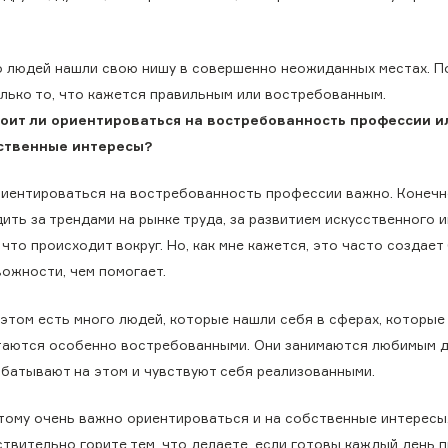
го людей нашли свою нишу в совершенно неожиданных местах. 
лько то, что кажется правильным или востребованным.
оит ли ориентироваться на востребованность профессии и
ственные интересы?
риентироваться на востребованность профессии важно. Конечн
ить за трендами на рынке труда, за развитием искусственного 
 что происходит вокруг. Но, как мне кажется, это часто создае
вожности, чем помогает.
 этом есть много людей, которые нашли себя в сферах, которые
таются особенно востребованными. Они занимаются любимым д
абатывают на этом и чувствуют себя реализованными.
тому очень важно ориентироваться и на собственные интересы.
ствительно горите тем, что делаете, если готовы каждый день