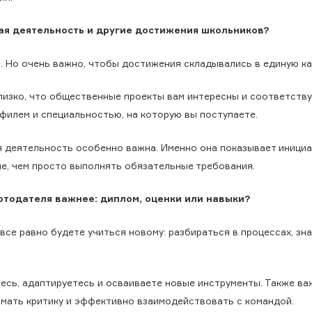
ая деятельность и другие достижения школьников?
и. Но очень важно, чтобы достижения складывались в единую ка
лизко, что общественные проекты вам интересны и соответств
филем и специальностью, на которую вы поступаете.
 деятельность особенно важна. Именно она показывает инициа
ше, чем просто выполнять обязательные требования.
ботодателя важнее: диплом, оценки или навыки?
все равно будете учиться новому: разбираться в процессах, зн
тесь, адаптируетесь и осваиваете новые инструменты. Также в
имать критику и эффективно взаимодействовать с командой.