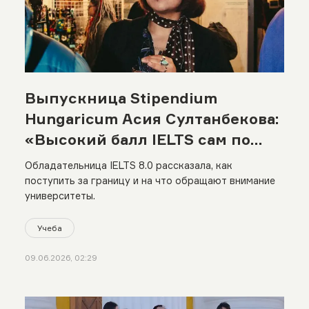
Выпускница Stipendium
Hungaricum Асия Султанбекова:
«Высокий балл IELTS сам по
себе почти не дает
Обладательница IELTS 8.0 рассказала, как
преимуществ»
поступить за границу и на что обращают внимание
университеты.
Учеба
09.06.2026, 02:29