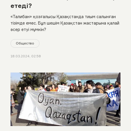
етеді?
«Талибан» қозғалысы Қазақстанда тиым салынған
тізімде емес. Бұл шешім Қазақстан жастарына қалай
әсер етуі мүмкін?
Общество
18.03.2024, 02:58