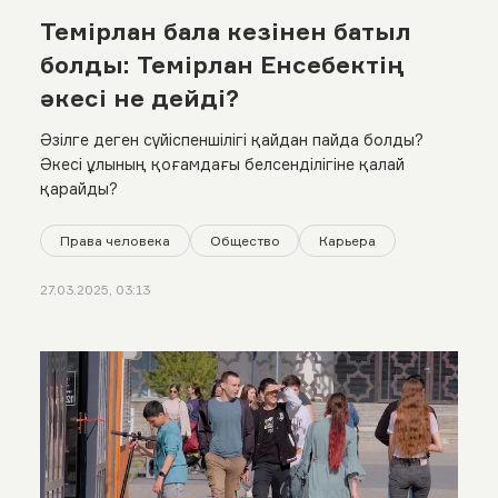
Темірлан бала кезінен батыл
болды: Темірлан Енсебектің
әкесі не дейді?
Әзілге деген сүйіспеншілігі қайдан пайда болды?
Әкесі ұлының қоғамдағы белсенділігіне қалай
қарайды?
Права человека
Общество
Карьера
27.03.2025, 03:13