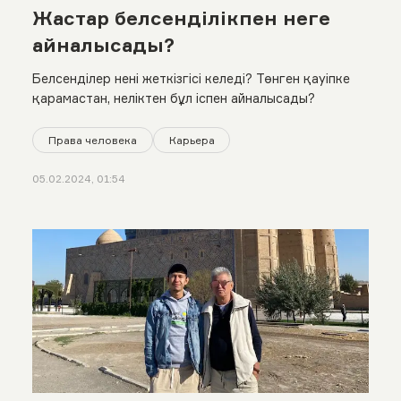
Жастар белсенділікпен неге
айналысады?
Белсенділер нені жеткізгісі келеді? Төнген қауіпке
қарамастан, неліктен бұл іспен айналысады?
Права человека
Карьера
05.02.2024, 01:54