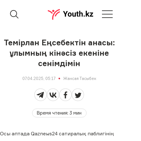
Темірлан Еңсебектін анасы:
ұлымның кінәсіз екеніне
сенімдімін
07.04.2025, 05:17
Жансая Тасыбек
Время чтения
:
3
мин
Осы аптада Qaznews24 сатиралық паблигінің