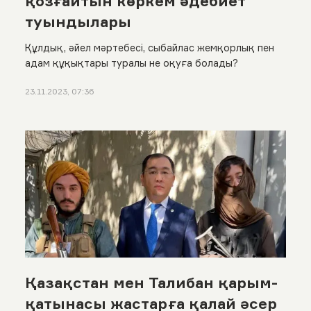
қозғайтын көркем әдебиет
туындылары
Құлдық, әйел мәртебесі, сыбайлас жемқорлық пен
адам құқықтары туралы не оқуға болады?
23.11.2023, 07:36
Қазақстан мен Талибан қарым-
қатынасы жастарға қалай әсер