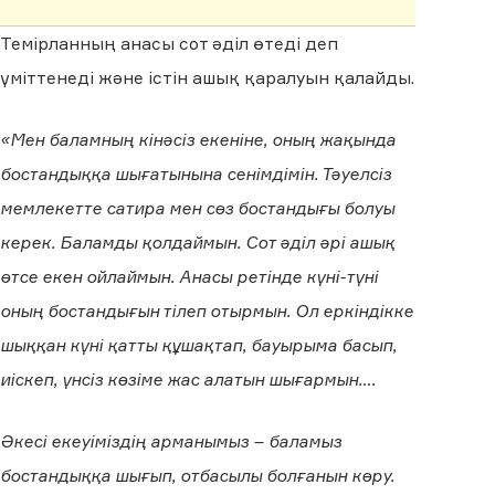
Темірланның анасы сот әділ өтеді деп
үміттенеді және істін ашық қаралуын қалайды.
«Мен баламның кінәсіз екеніне, оның жақында
бостандыққа шығатынына сенімдімін. Тәуелсіз
мемлекетте сатира мен сөз бостандығы болуы
керек. Баламды қолдаймын. Сот әділ әрі ашық
өтсе екен ойлаймын. Анасы ретінде күні-түні
оның бостандығын тілеп отырмын. Ол еркіндікке
шыққан күні қатты құшақтап, бауырыма басып,
иіскеп, үнсіз көзіме жас алатын шығармын….
Әкесі екеуіміздің арманымыз – баламыз
бостандыққа шығып, отбасылы болғанын көру.