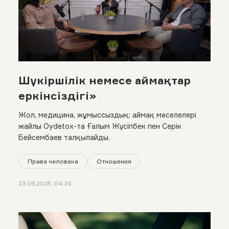
Шүкіршілік немесе аймақтар
еркінсіздігі»
Жол, медицина, жұмыссыздық: аймақ мәселелері
жайлы Oydetox-та Ғалым Жүсіпбек пен Серік
Бейсембаев талқылайды.
Права человека
Отношения
23.06.2025, 04:24