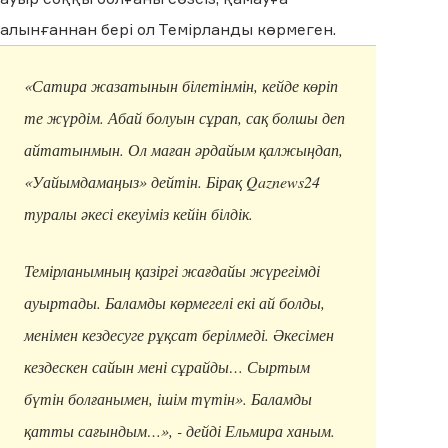
алынғаннан бері ол Темірланды көрмеген.
«Сатира жазатынын білетінмін, кейде көріп
те жүрдім. Абай болуын сұрап, сақ болшы деп
айтатынмын. Ол маған әрдайым қалжыңдап,
«Уайымдамаңыз» дейтін. Бірақ Qaznews24
туралы әкесі екеуіміз кейін білдік.
Темірланымның қазіргі жағдайы жүрегімді
ауыртады. Баламды көрмегелі екі ай болды,
менімен кездесуге рұқсат берілмеді. Әкесімен
кездескен сайын мені сұрайды… Сыртым
бүтін болғанымен, ішім түтін». Баламды
қатты сағындым…», - дейді Ельмира ханым.