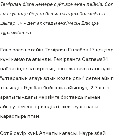
Темірлан бізге немере сүйгізсе екен дейміз. Сол
күн туғанда бізден бақытты адам болмайтын
шығар…», - деп аяқтады әңгімесін Елмира
Тұрғымбаева.
Еске сала кетейік, Темірлан Еңсебек 17 қаңтар
күні қамауға алынды. Темірланға Qaznews24
паблигінде сатиралық пост жариялағаны үшін
“ұлтаралық алауыздық қоздырды” деген айып
тағылды. Бұл бап бойынша айыппұл, 2-7 жыл
аралығындағы мерзімге бостандығынан
айыру немесе еркіндікті шектеу жазасы
қарастырылған.
Сот 9 сәуір күні, Алматы қаласы, Наурызбай