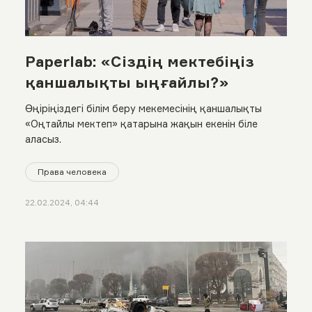
Paperlab: «Сіздің мектебіңіз
қаншалықты ыңғайлы?»
Өңіріңіздегі білім беру мекемесінің қаншалықты
«Оңтайлы мектеп» қатарына жақын екенін біле
аласыз.
Права человека
22.02.2024, 04:44