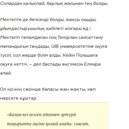
Солардан қалыспай, барлық жағынан тең болды.
Мектепте де белсенді болды, жақсы оқыды,
ұйымдастырушылық қабілеті жоғары ед і
Мектепті тәмамдаған соң Темірлан саясаттану
мамандығын таңдады, UIB университетіне оқуға
түсіп, сол жерде білім алды. Кейін Польшаға
оқуға кетті», – деп бастады әңгімесін Елмира
апай.
Ол кісінің сөзінше баласы жан жақты, көп
нәрсеге құштар.
«Балам кез келген адаммен әртүрлі
тақырыпта әңгіме қозғай алады: саясат,