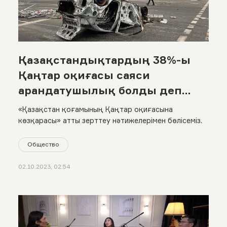
Қазақстандықтардың 38%-ы
Қаңтар оқиғасы саяси
арандатушылық болды деп
санайды
«Қазақстан қоғамының Қаңтар оқиғасына
көзқарасы» атты зерттеу нәтижелерімен бөлісеміз.
Общество
02.10.2023, 02:54