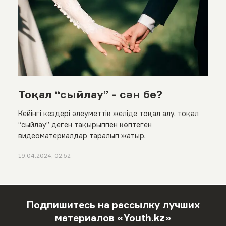
Тоқал “сыйлау” - сән бе?
Кейінгі кездері әлеуметтік желіде тоқал алу, тоқал
“сыйлау” деген тақырыппен көптеген
видеоматериалдар таралып жатыр.
19.04.2024, 02:52
Подпишитесь на рассылку лучших
материалов «Youth.kz»