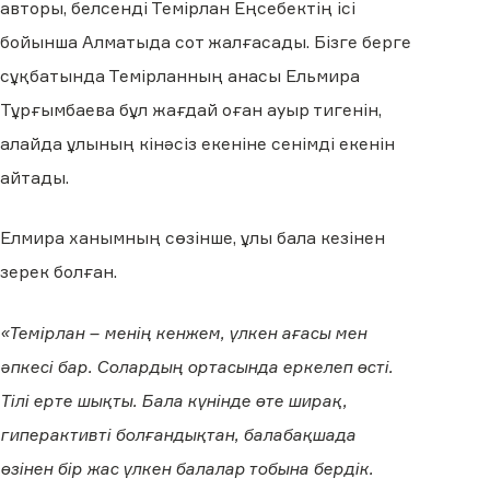
авторы, белсенді Темірлан Еңсебектің ісі
бойынша Алматыда сот жалғасады. Бізге берге
сұқбатында Темірланның анасы Ельмира
Тұрғымбаева бұл жағдай оған ауыр тигенін,
алайда ұлының кінәсіз екеніне сенімді екенін
айтады.
Елмира ханымның сөзінше, ұлы бала кезінен
зерек болған.
«Темірлан – менің кенжем, үлкен ағасы мен
әпкесі бар. Солардың ортасында еркелеп өсті.
Тілі ерте шықты. Бала күнінде өте ширақ,
гиперактивті болғандықтан, балабақшада
өзінен бір жас үлкен балалар тобына бердік.