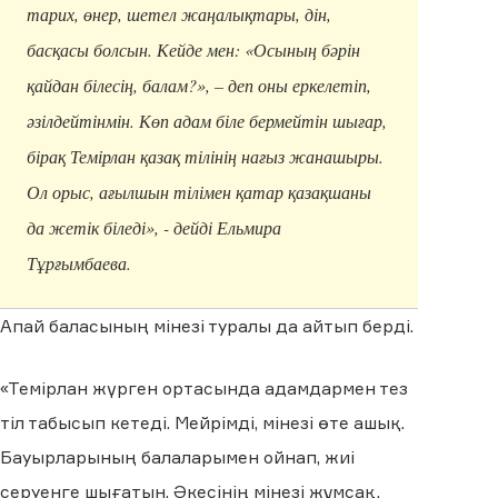
тарих, өнер, шетел жаңалықтары, дін,
басқасы болсын. Кейде мен: «Осының бәрін
қайдан білесің, балам?», – деп оны еркелетіп,
әзілдейтінмін. Көп адам біле бермейтін шығар,
бірақ Темірлан қазақ тілінің нағыз жанашыры.
Ол орыс, ағылшын тілімен қатар қазақшаны
да жетік біледі», - дейді Ельмира
Тұрғымбаева.
Апай баласының мінезі туралы да айтып берді.
«Темірлан жүрген ортасында адамдармен тез
тіл табысып кетеді. Мейрімді, мінезі өте ашық.
Бауырларының балаларымен ойнап, жиі
серуенге шығатын. Әкесінің мінезі жұмсақ,