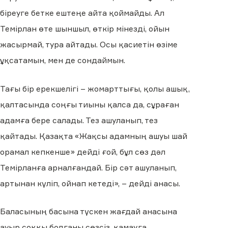
біреуге бетке ештеңе айта қоймайды. Ал
Темірлан өте шыншыл, өткір мінезді, ойын
жасырмай, тура айтады. Осы қасиетін өзіме
ұқсатамын, мен де сондаймын.
Тағы бір ерекшелігі – жомарттығы, қолы ашық,
қалтасында соңғы тиыны қалса да, сұраған
адамға бере салады. Тез ашуланып, тез
қайтады. Қазақта «Жақсы адамның ашуы шай
орамал кепкенше» дейді ғой, бұл сөз дәл
Темірланға арналғандай. Бір сәт ашуланып,
артынан күліп, ойнап кетеді», – дейді анасы.
Баласының басына түскен жағдай анасына
ауыр соққы болғаны сөзсіз, қамауға