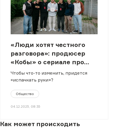
«Люди хотят честного
разговора»: продюсер
«Кобы» о сериале про
полицию без прикрас
Чтобы что-то изменить, придется
«испачкать руки»?
Общество
04.12.2025, 08:35
Как может происходить