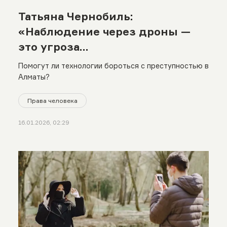
Татьяна Чернобиль:
«Наблюдение через дроны —
это угроза
конфиденциальности частной
Помогут ли технологии бороться с преступностью в
жизни»
Алматы?
Права человека
16.01.2026, 02:29