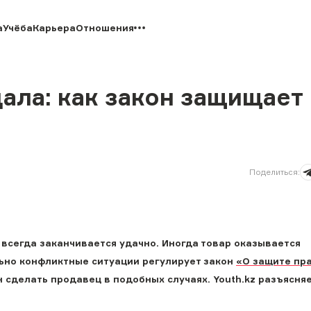
а
Учёба
Карьера
Отношения
дала: как закон защищает
Поделиться
:
 всегда заканчивается удачно. Иногда товар оказывается
льно конфликтные ситуации регулирует закон
«О защите пр
ан сделать продавец в подобных случаях. Youth.kz разъясня