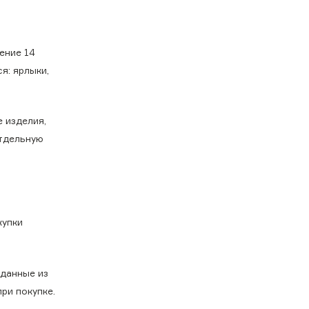
ение 14
я: ярлыки,
 изделия,
отдельную
купки
 данные из
ри покупке.