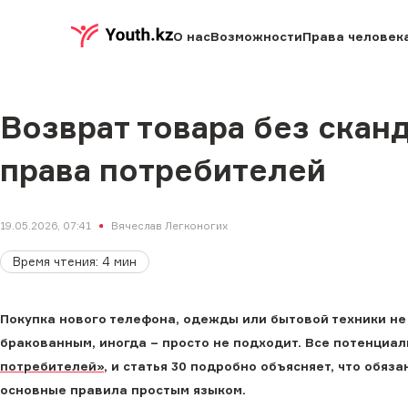
О нас
Возможности
Права человек
Возврат товара без скан
права потребителей
19.05.2026, 07:41
Вячеслав Легконогих
Время чтения
:
4
мин
Покупка нового телефона, одежды или бытовой техники не
бракованным, иногда − просто не подходит. Все потенциа
потребителей»
, и статья 30 подробно объясняет, что обяз
основные правила простым языком.