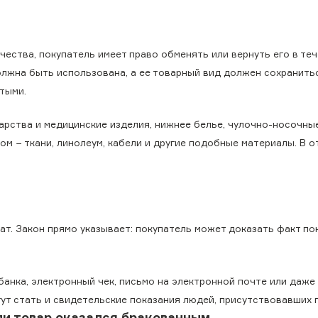
ества, покупатель имеет право обменять или вернуть его в теч
олжна быть использована, а ее товарный вид должен сохранитьс
тыми.
арства и медицинские изделия, нижнее белье, чулочно-носочные
ом − ткани, линолеум, кабели и другие подобные материалы. В 
ат. Закон прямо указывает: покупатель может доказать факт по
анка, электронный чек, письмо на электронной почте или даже
ут стать и свидетельские показания людей, присутствовавших п
ли товар оказался бракованным