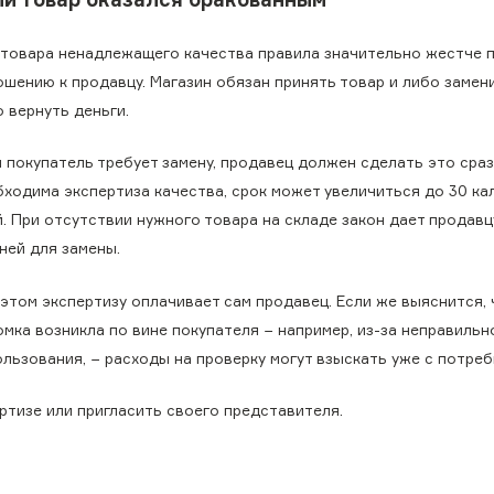
 товара ненадлежащего качества правила значительно жестче 
шению к продавцу. Магазин обязан принять товар и либо замени
 вернуть деньги.
 покупатель требует замену, продавец должен сделать это сраз
бходима экспертиза качества, срок может увеличиться до 30 к
й. При отсутствии нужного товара на складе закон дает продав
ней для замены.
этом экспертизу оплачивает сам продавец. Если же выяснится, 
мка возникла по вине покупателя − например, из-за неправильн
льзования, − расходы на проверку могут взыскать уже с потреб
ртизе или пригласить своего представителя.