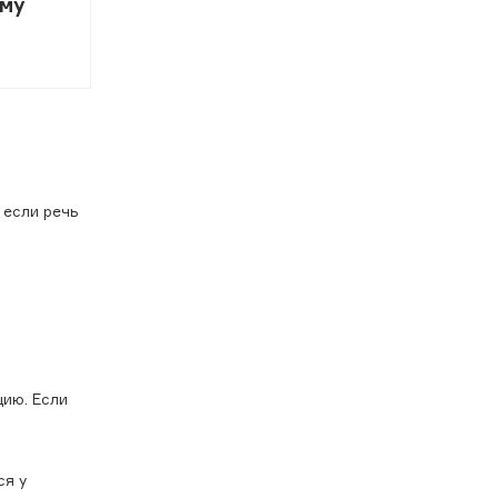
мму
 если речь
цию. Если
ся у