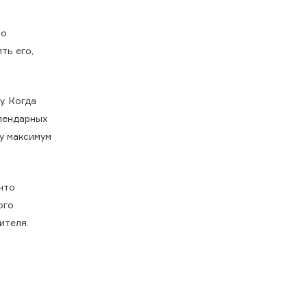
по
ть его,
у. Когда
алендарных
цу максимум
что
ого
ителя.