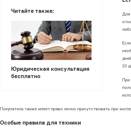
Читайте также:
Для
отно
либо
Если
нео
дне
10 д
Юридическая консультация
бесплатно
При 
поло
испо
Покупатель также имеет право лично присутствовать при экспе
Особые правила для техники