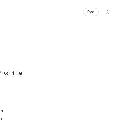
Рус
ав
ет