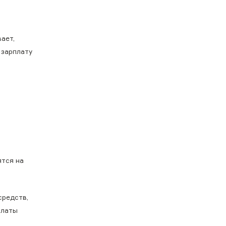
ает,
 зарплату
ятся на
средств,
платы