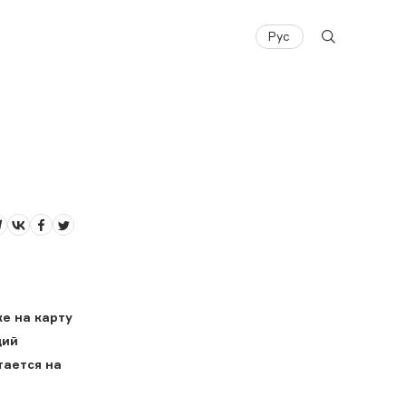
Рус
ке на карту
щий
тается на