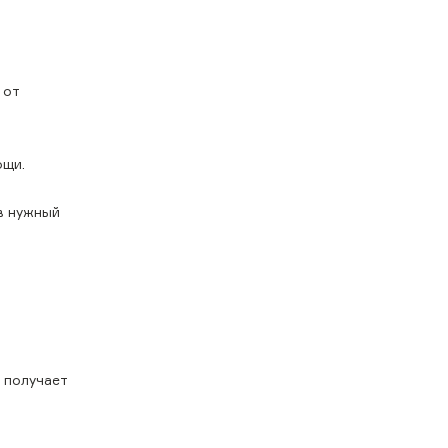
 от
ощи.
в нужный
о получает