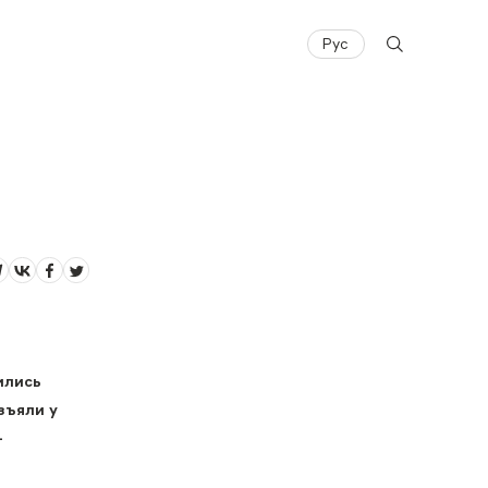
Рус
ились
зъяли у
-