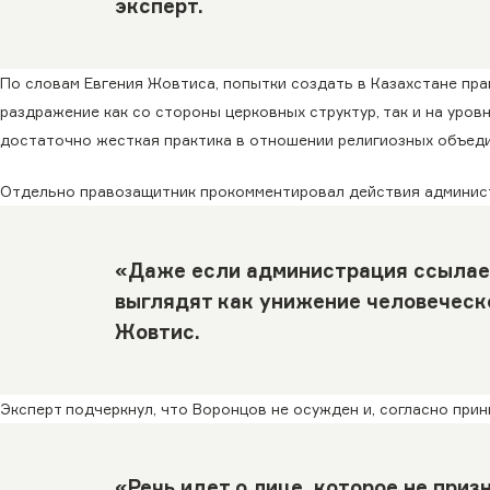
эксперт.
По словам Евгения Жовтиса, попытки создать в Казахстане пр
раздражение как со стороны церковных структур, так и на уров
достаточно жесткая практика в отношении религиозных объеди
Отдельно правозащитник прокомментировал действия админист
«Даже если администрация ссылает
выглядят как унижение человеческо
Жовтис.
Эксперт подчеркнул, что Воронцов не осужден и, согласно при
«Речь идет о лице, которое не при