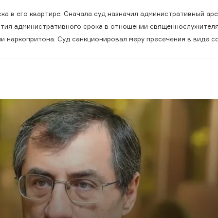
а в его квартире. Сначала суд назначил административный аре
ытия административного срока в отношении священнослужител
ии наркопритона. Суд санкционировал меру пресечения в виде 