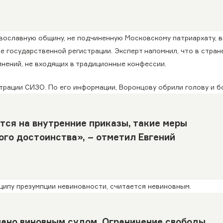
авославную общину, не подчиненную Московскому патриархату, 
не государственной регистрации. Эксперт напомнил, что в стран
нений, не входящих в традиционные конфессии.
рации СИЗО. По его информации, Воронцову обрили голову и б
ся на внутренние приказы, такие меры
го достоинства», – отметил Евгений
нципу презумпции невиновности, считается невиновным.
знано виновным судом. Ограничение свободы