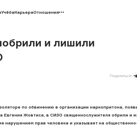
а
Учёба
Карьера
Отношения
побрили и лишили
О
Поделиться
:
золяторе по обвинению в организации наркопритона, появ
а Евгения Жовтиса, в СИЗО священнослужителя обрили и и
вия нарушением прав человека и указывает на общественно