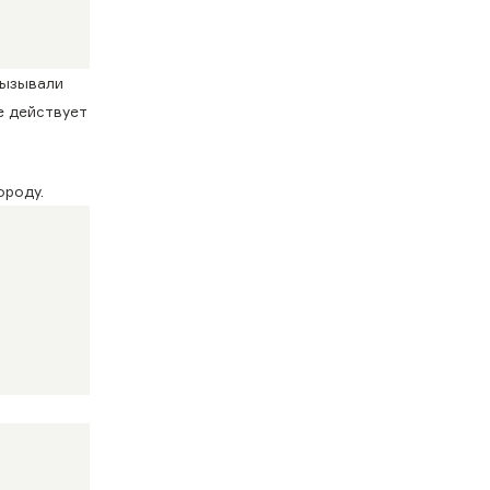
вызывали
е действует
ороду.