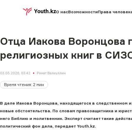
О нас
Возможности
Права человек
Отца Иакова Воронцова 
религиозных книг в СИЗ
03.03.2026, 03:42
Ринат Валиуллин
Время чтения
:
2
мин
В деле Иакова Воронцова, находящегося в следственном и
новые обстоятельства. По словам правозащитника и юрист
него Библию и молитвенник. Эксперт считает такие дейст
политический фон дела, передает Youth.kz.