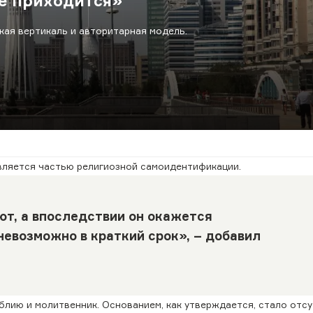
е приходится»
кая вертикаль и авторитарная модель.
вляется частью религиозной самоидентификации.
ют, а впоследствии он окажется
невозможно в краткий срок», – добавил
иблию и молитвенник. Основанием, как утверждается, стало отс