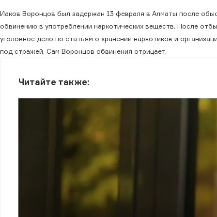
Иаков Воронцов был задержан 13 февраля в Алматы после обыск
обвинению в употреблении наркотических веществ. После отб
уголовное дело по статьям о хранении наркотиков и организац
под стражей. Сам Воронцов обвинения отрицает.
Читайте также: