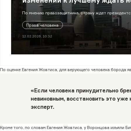
изменений к лучшему ждать н
По мнению правозащитника, страну ждет президентс
Права человека
12.02.2026, 10:32
По оценке Евгения Жовтиса, для верующего человека борода я
«Если человека принудительно бре
невиновным, восстановить это уже 
эксперт.
Кроме того, по словам Евгения Жовтиса, у Воронцова изъяли Б