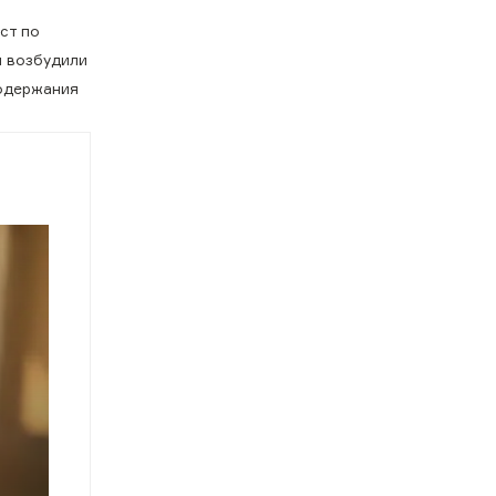
ст по
я возбудили
содержания