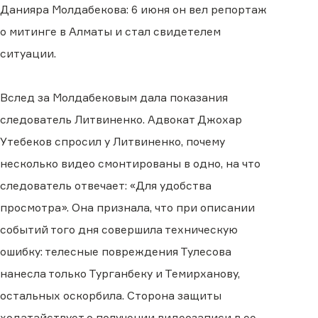
Данияра Молдабекова: 6 июня он вел репортаж
о митинге в Алматы и стал свидетелем
ситуации.
Вслед за Молдабековым дала показания
следователь Литвиненко. Адвокат Джохар
Утебеков спросил у Литвиненко, почему
несколько видео смонтированы в одно, на что
следователь отвечает: «Для удобства
просмотра». Она признала, что при описании
событий того дня совершила техническую
ошибку: телесные повреждения Тулесова
нанесла только Турганбеку и Темирханову,
остальных оскорбила. Сторона защиты
ходатайствует о получении видеозаписи в ее