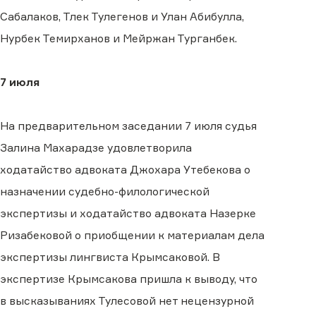
Сабалаков, Тлек Тулегенов и Улан Абибулла,
Нурбек Темирханов и Мейржан Турганбек.
7 июля
На предварительном заседании 7 июля судья
Залина Махарадзе удовлетворила
ходатайство адвоката Джохара Утебекова о
назначении судебно-филологической
экспертизы и ходатайство адвоката Назерке
Ризабековой о приобщении к материалам дела
экспертизы лингвиста Крымсаковой. В
экспертизе Крымсакова пришла к выводу, что
в высказываниях Тулесовой нет нецензурной