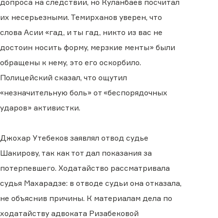
допроса на следствии, но Куланбаев посчитал
их несерьезными. Темирханов уверен, что
слова Асии «гад, и ты гад, никто из вас не
достоин носить форму, мерзкие менты» были
обращены к нему, это его оскорбило.
Полицейский сказал, что ощутил
«незначительную боль» от «беспорядочных
ударов» активистки.
Джохар Утебеков заявлял отвод судье
Шакирову, так как тот дал показания за
потерпевшего. Ходатайство рассматривала
судья Махарадзе: в отводе судьи она отказала,
не объяснив причины. К материалам дела по
ходатайству адвоката Ризабековой