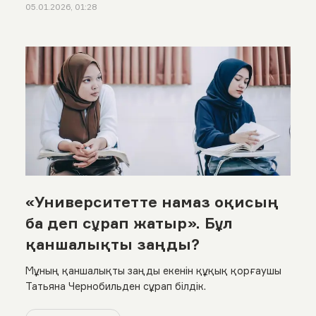
05.01.2026, 01:28
«Университетте намаз оқисың
ба деп сұрап жатыр». Бұл
қаншалықты заңды?
Мұның қаншалықты заңды екенін құқық қорғаушы
Татьяна Чернобильден сұрап білдік.