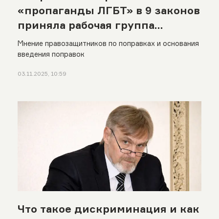
«пропаганды ЛГБТ» в 9 законов
приняла рабочая группа
Мажилиса в Казахстане
Мнение правозащитников по поправках и основания
введения поправок
03.11.2025, 10:59
Что такое дискриминация и как