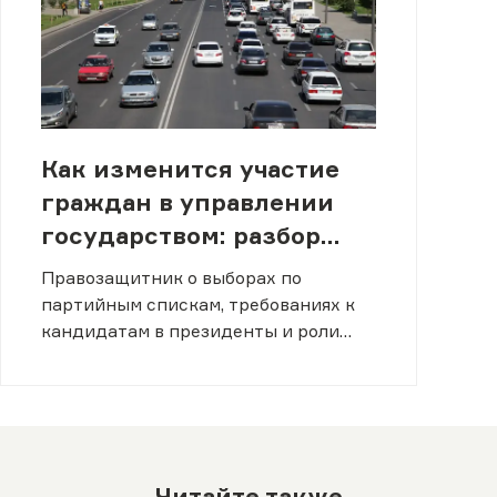
Как изменится участие
граждан в управлении
государством: разбор
новой Конституции от
Правозащитник о выборах по
Евгения Жовтиса
партийным спискам, требованиях к
кандидатам в президенты и роли
парламента.
Читайте также