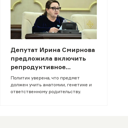
Депутат Ирина Смирнова
предложила включить
репродуктивное
просвещение в уроки
Политик уверена, что предмет
биологии
должен учить анатомии, генетике и
ответственному родительству.