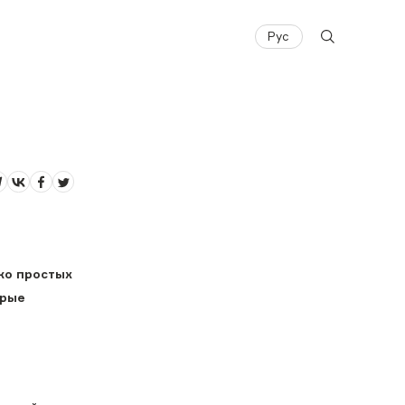
Рус
ко простых
орые