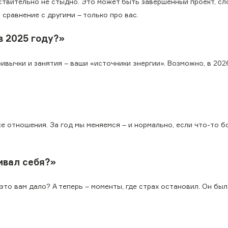
йствительно не стыдно. Это может быть завершенный проект, с
 сравнение с другими – только про вас.
в 2025 году?»
ривычки и занятия – ваши «источники энергии». Возможно, в 202
 отношения. За год мы меняемся – и нормально, если что-то б
живал себя?»
это вам дало? А теперь – моменты, где страх остановил. Он бы