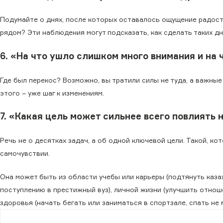
Подумайте о днях, после которых оставалось ощущение радости
рядом? Эти наблюдения могут подсказать, как сделать таких д
6. «На что ушло слишком много внимания и на 
Где был перекос? Возможно, вы тратили силы не туда, а важные
этого – уже шаг к изменениям.
7. «Какая цель может сильнее всего повлиять 
Речь не о десятках задач, а об одной ключевой цели. Такой, ко
самочувствии.
Она может быть из области учебы или карьеры (подтянуть казах
поступлению в престижный вуз), личной жизни (улучшить отнош
здоровья (начать бегать или заниматься в спортзале, спать не м