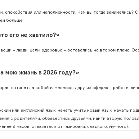
, спокойствия или наполненности. Чем вы тогда занимались? С
ней больше.
что его не хватило?»
 вещи – люди, цели, здоровье – оставались на втором плане. Ос
на мою жизнь в 2026 году?»
торая потянет за собой изменения в других сферах – работе, лич
ский или английский язык, начать учить новый язык, начать под
ения с родителями, обзавестись друзьями, найти вторую полови
енее 8 часов, отказаться от газировки, сладкого, мучного).