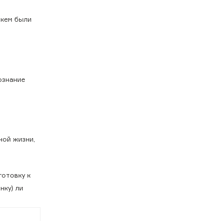
 кем были
ознание
ной жизни,
готовку к
нку) ли