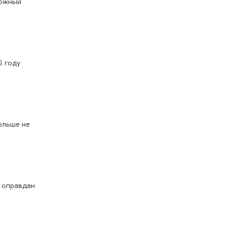
ложный
6 году
ольше не
л оправдан