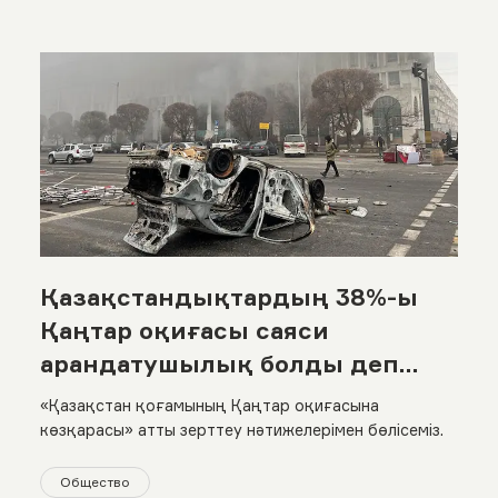
Қазақстандықтардың 38%-ы
Қаңтар оқиғасы саяси
арандатушылық болды деп
санайды
«Қазақстан қоғамының Қаңтар оқиғасына
көзқарасы» атты зерттеу нәтижелерімен бөлісеміз.
Общество