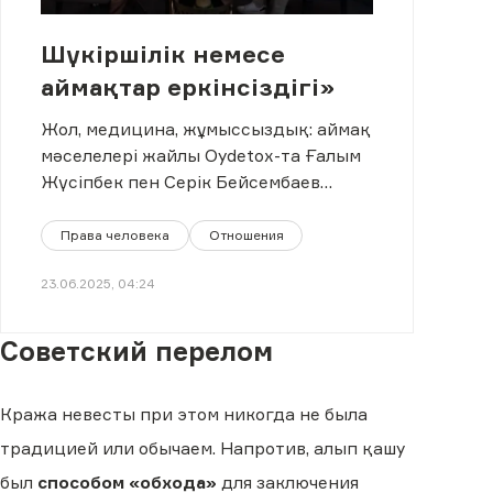
Шүкіршілік немесе
аймақтар еркінсіздігі»
Жол, медицина, жұмыссыздық: аймақ
мәселелері жайлы Oydetox-та Ғалым
Жүсіпбек пен Серік Бейсембаев
талқылайды.
Права человека
Отношения
23.06.2025, 04:24
Советский перелом
Кража невесты при этом никогда не была
традицией или обычаем. Напротив, алып қашу
был
способом «обхода»
для заключения