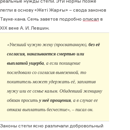
реальные нужды степи. Эти нормы позже
легли в основу «Жеті Жарғы» – свода законов
Тауке-хана. Семь заветов подробно
описал
в
XIX веке А. И. Левшин.
«Увезший чужую жену (просватанную),
без её
согласия, наказывается смертью или
выплатой ущерба
, а если похищение
последовало со согласия вывезенной, то
похититель может удержать её, заплатив
мужу или ее семье калым. Обидевший женщину
обязан просить
у неё прощения
, а в случае ее
отказа выплатить бесчестие», – писал он.
Законы степи ясно различали добровольный