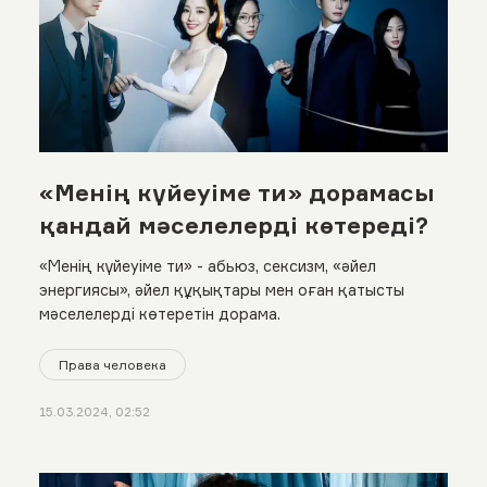
«Менің күйеуіме ти» дорамасы
қандай мәселелерді көтереді?
«Менің күйеуіме ти» - aбьюз, сексизм, «әйел
энергиясы», әйел құқықтары мен оған қатысты
мәселелерді көтеретін дорама.
Права человека
15.03.2024, 02:52