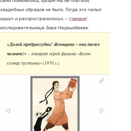
сами поженились, қалым мы не платили,
свадебных обрядов не было. Тогда это «алып
қашу» и распространилось», –
говорит
исследовательница Зира Наурызбаева.
«Долой предрассудки! Женщина – она тоже
человек!»
– говорит герой фильма «Белое
солнце пустыни» (1970 г.).