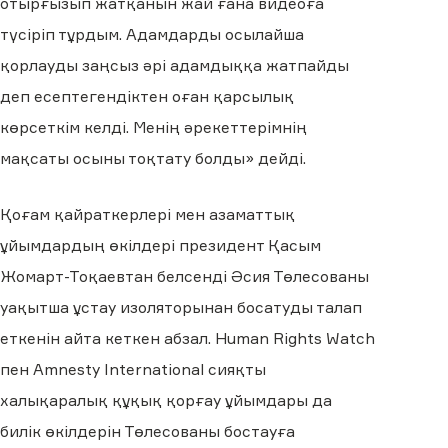
отырғызып жатқанын жай ғана видеоға
түсіріп тұрдым. Адамдарды осылайша
қорлауды заңсыз әрі адамдыққа жатпайды
деп есептегендіктен оған қарсылық
көрсеткім келді. Менің әрекеттерімнің
мақсаты осыны тоқтату болды
»
дейді.
Қоғам қайраткерлері мен азаматтық
ұйымдардың өкілдері президент Қасым
Жомарт-Тоқаевтан белсенді Әсия Төлесованы
уақытша ұстау изоляторынан босатуды талап
еткенін айта кеткен абзал. Human Rights Watch
пен Amnesty International сияқты
халықаралық құқық қорғау ұйымдары да
билік өкілдерін Төлесованы бостауға