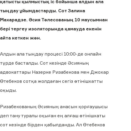
қатысты қылмыстық іс бойынша алдын ала
тыңдау ұйымдастарды. Сот Залина
Махарадзе. Әсия Төлесованың 10 маусымнан
бері тергеу изоляторында қамауда екенін
айта кеткен жөн.
Алдын ала тыңдау процесі 10:00-де онлайн
түрде басталды. Сот кезінде Әсияның
адвокаттары Назерке Ризабекова мен Джохар
Өтебеков сотқа жолдаған сегіз өтінішхатты
оқыды.
Ризабекованың Әсияның анасын қорғаушысы
деп тану туралы оқыған ең алғаш өтінішхаты
сот кезінде бірден қабылданды. Ал Өтебеков