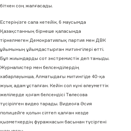
біткен соң жалғасады.
Естеріңізге сала кетейік, 6 маусымда
Қазақстанның бірнеше қаласында
тіркелмеген Демократиялық партия мен ДВК
ұйымының ұйымдастырған митингілері өтті.
Бұл жиындарды сот экстремистік деп таныды.
Журналистер мен белсенділердің
хабарлауынша, Алматыдағы митингіде 40-қа
жуық адам ұсталған. Кейін сол күні әлеуметтік
желілерде қоғам белсендісі Төлесова
түсірілген видео тарады. Видеоға Әсия
полицейге қолын сілтеп қалған кезде
қызметкердің фуражкасын басынан түсіргені
жазылған.