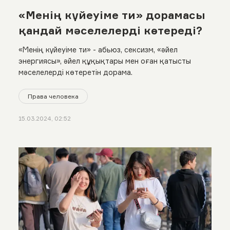
«Менің күйеуіме ти» дорамасы
қандай мәселелерді көтереді?
«Менің күйеуіме ти» - aбьюз, сексизм, «әйел
энергиясы», әйел құқықтары мен оған қатысты
мәселелерді көтеретін дорама.
Права человека
15.03.2024, 02:52