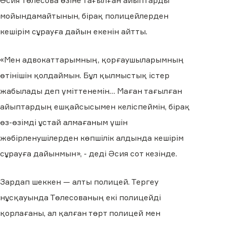
Әсия Төлесова өзіне тағылған айыптарды
мойындамайтынын, бірақ полицейлерден
кешірім сұрауға дайын екенін айтты.
«Мен адвокаттарымның, қорғаушыларымның
өтінішін қолдаймын. Бұл қылмыстық істер
жабылады деп үміттенемін… Маған тағылған
айыптардың ешқайсысымен келіспеймін, бірақ
өз-өзімді ұстай алмағаным үшін
жәбірленушілерден көпшілік алдында кешірім
сұрауға дайынмын», - деді Әсия сот кезінде.
Зардап шеккен — алты полицей. Тергеу
нұсқауында Төлесованың екі полицейді
қорлағаны, ал қалған төрт полицей мен