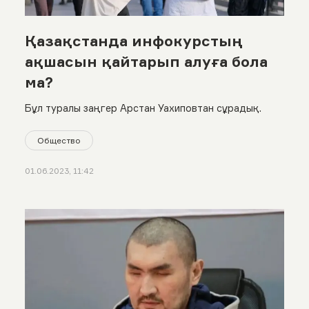
Қазақстанда инфокурстың
ақшасын қайтарып алуға бола
ма?
Бұл туралы заңгер Арстан Уахиповтан сұрадық.
Общество
01.06.2023, 11:42