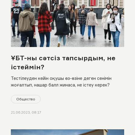
ҰБТ-ны сәтсіз тапсырдым, не
істеймін?
Тестілеуден кейін оқушы өз-өзіне деген сенімін
жоғалтып, нашар балл жинаса, не істеу керек?
Общество
21.06.2023, 08:17