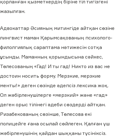
қорланған қызметкердің біріне тіл тигізгені
жазылған.
Адвокаттар Әсияның митингіде айтқан сөзіне
лингвист маман Қарымсақованың психолого-
филолгиялық сараптама нәтижесін сотқа
ұсынды. Маманның қорындысына сәйкес,
Төлесованың
«
Гад! И ты гад! Никто из вас не
достоин носить форму. Мерзкие, мерзкие
менты!
»
деген сөзінде әдепсіз лексика жоқ.
Ол жәбірленушілерге «мерзкий» және «гад»
деген орыс тілінегі әдеби сөздерді айтқан.
Ризабекованың сөзінше, Төлесова екі
полицейге ғана осылай сөйлеген. Қалған үш
жәбірленушінің қайдан шыққаны түсініксіз.