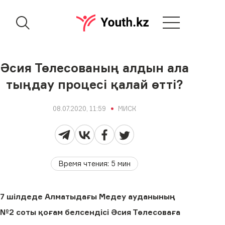
Әсия Төлесованың алдын ала
тыңдау процесі қалай өтті?
08.07.2020, 11:59
МИСК
Время чтения
:
5
мин
7 шілдеде Алматыдағы Медеу ауданының
№2 соты қоғам белсендісі Әсия Төлесоваға