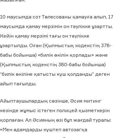
10 маусымда сот Төлесованы қамауға алып, 17
маусымда қамау мерзімін он тәулікке ұзартты.
Кейін қамау мерзімі тағы он тәулікке
ұзартылды. Оған (Қылмыстық кодекстің 378-
бабы бойынша) «билік өкілін қорлады» және
(Қылмыстық кодекстің 380-бабы бойынша)
“билік өкіліне қатысты күш қолданды” деген
айып тағылды.
Айыптаушылардың сөзінше, Әсия митинг
кезінде жұмыс істеген полицей қызметкерін
қорлаған. Ал Әсияның өзі бұл жағдай туралы:
«Мен адамдарды күштеп автозагқа