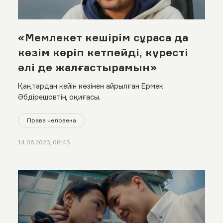
«Мемлекет кешірім сұраса да
көзім көріп кетпейді, күресті
әлі де жалғастырамын»
Қаңтардан кейін көзінен айрылған Ермек
Әбдірешовтің оқиғасы.
Права человека
14.06.2023, 08:43