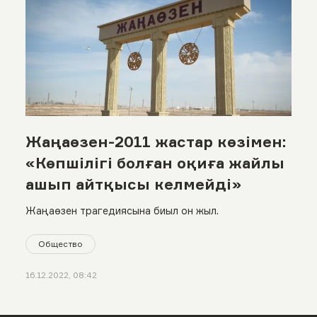
Жаңаөзен-2011 жастар көзімен:
«Көпшілігі болған оқиға жайлы
ашып айтқысы келмейді»
Жаңаөзен трагедиясына биыл он жыл.
Общество
16.12.2022, 08:42