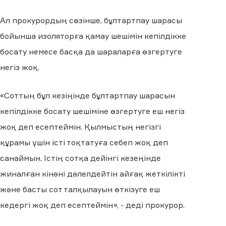
Ал прокурордың сөзінше, бұлтартпау шарасы
бойынша изоляторға қамау шешімін кепілдікке
босату немесе басқа да шараларға өзгертуге
негіз жоқ.
«Соттың бұл кезіңінде бұлтартпау шарасын
кепілдікке босату шешіміне өзгертуге еш негіз
жоқ деп есептеймін. Қылмыстың негізгі
құрамы үшін істі тоқтатуға себеп жоқ деп
санаймын. Істің сотқа дейінгі кезеңінде
жиналған кінәні дәлелдейтін айғақ жеткілікті
және басты сот талқылауын өткізуге еш
кедергі жоқ деп есептеймін», - деді прокурор.