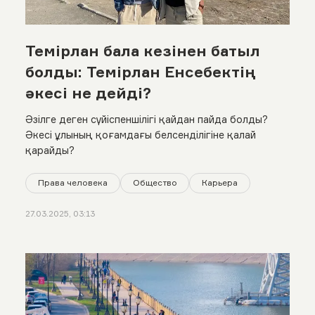
Темірлан бала кезінен батыл
болды: Темірлан Енсебектің
әкесі не дейді?
Әзілге деген сүйіспеншілігі қайдан пайда болды?
Әкесі ұлының қоғамдағы белсенділігіне қалай
қарайды?
Права человека
Общество
Карьера
27.03.2025, 03:13