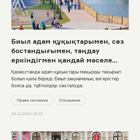
Биыл адам құқықтарымен, сөз
бостандығымен, таңдау
еркіндігмен қандай мәселе
болды? Жылдық статистикаға
Қазақстанда адам құқықтары маңызды тақырып
шолу
болып қала береді. Биыл заңнамалық өзгерістер
болса да, түйткілдер сақталуда.
Права человека
Отношения
29.12.2024, 10:41