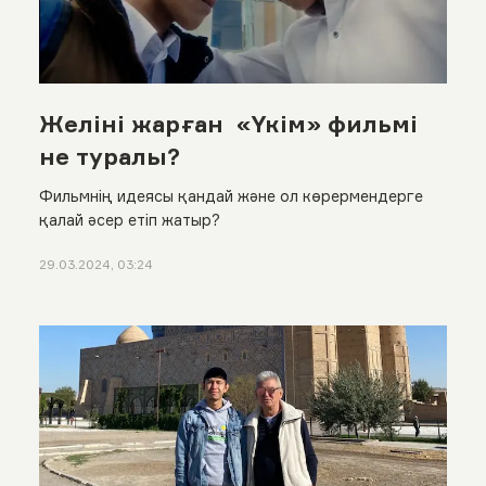
Желіні жарған «Үкім» фильмі
не туралы?
Фильмнің идеясы қандай және ол көрермендерге
қалай әсер етіп жатыр?
29.03.2024, 03:24