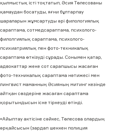
қылмыстық істі тоқтатып, Әсия Төлесованы
қамаудан босатуды, яғни бұлтарпау
шараларын жұмсартуды әрі филологиялық
сараптама, сотмедсараптама, психолого-
филолгиялық сараптама, психолого-
психиатриялық пен фото-техникалық
сараптама өткізуді сұрады. Сонымен қатар,
адвокаттар жеке сот сарапшысы жасаған
фото-техникалық сараптама нәтижесі мен
лингвист маманның Әсияның митинг кезінде
айтқан сөздеріне жасаған сараптама
қорытындысын іске тіркеуді өтінді.
«
Айыптау актісіне сәйкес, Төлесова олардың
әрқайсысын (зардап шеккен полиция