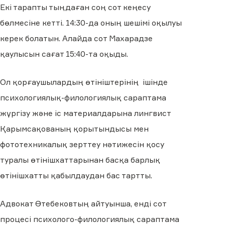
Екі тарапты тыңдаған соң сот кеңесу
бөлмесіне кетті. 14:30-да оның шешімі оқылуы
керек болатын. Алайда сот Махарадзе
қаулысын сағат 15:40-та оқыды.
Ол қорғаушылардың өтініштерінің ішінде
психологиялық-филологиялық сараптама
жүргізу және іс материалдарына лингвист
Қарымсақованың қорытындысы мен
фототехникалық зерттеу нәтижесін қосу
туралы өтінішхаттарынан басқа барлық
өтінішхатты қабылдаудан бас тартты.
Адвокат Өтебековтың айтуынша, енді сот
процесі психолого-филологиялық сараптама