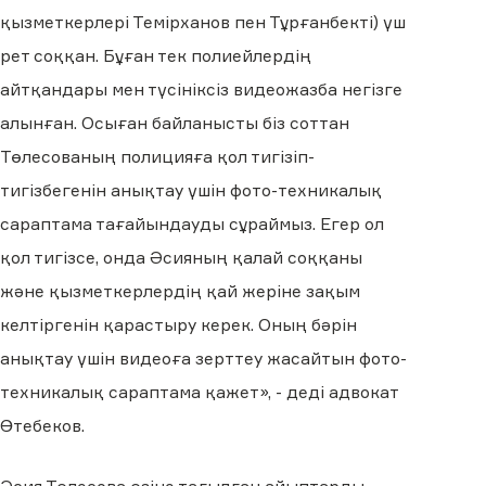
қызметкерлері Темірханов пен Тұрғанбекті) үш
рет соққан. Бұған тек полиейлердің
айтқандары мен түсініксіз видеожазба негізге
алынған. Осыған байланысты біз соттан
Төлесованың полицияға қол тигізіп-
тигізбегенін анықтау үшін фото-техникалық
сараптама тағайындауды сұраймыз. Егер ол
қол тигізсе, онда Әсияның қалай соққаны
және қызметкерлердің қай жеріне зақым
келтіргенін қарастыру керек. Оның бәрін
анықтау үшін видеоға зерттеу жасайтын фото-
техникалық сараптама қажет», - деді адвокат
Өтебеков.