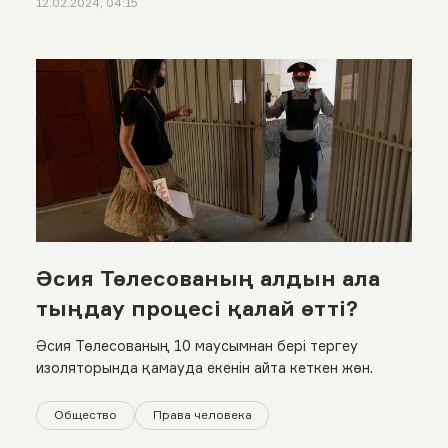
12.02.2024, 04:15
Әсия Төлесованың алдын ала
тыңдау процесі қалай өтті?
Әсия Төлесованың 10 маусымнан бері тергеу
изоляторында қамауда екенін айта кеткен жөн.
Общество
Права человека