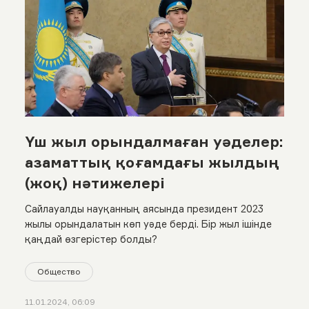
Үш жыл орындалмаған уәделер:
азаматтық қоғамдағы жылдың
(жоқ) нәтижелері
Сайлауалды науқанның аясында президент 2023
жылы орындалатын көп уәде берді. Бір жыл ішінде
қаңдай өзгерістер болды?
Общество
11.01.2024, 06:09