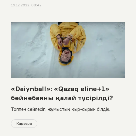
16.12.2022, 08:42
«Daiynball»: «Qazaq eline+1»
бейнебаяны қалай түсірілді?
Топпен сөйлесіп, жұмыстың қыр-сырын білдік.
Карьера