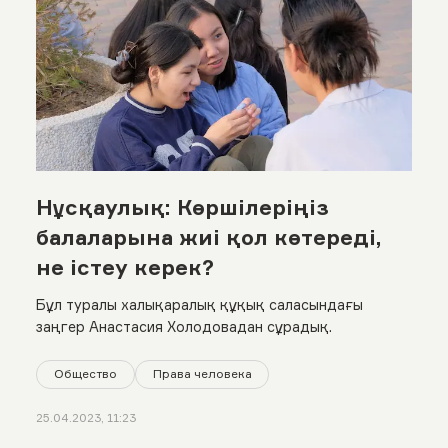
Нұсқаулық: Көршілеріңіз
балаларына жиі қол көтереді,
не істеу керек?
Бұл туралы халықаралық құқық саласындағы
заңгер Анастасия Холодовадан сұрадық.
Общество
Права человека
25.04.2023, 11:23