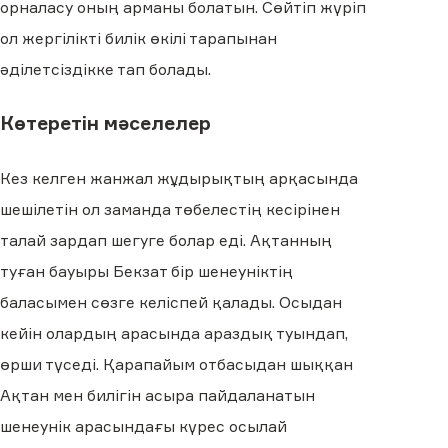
орналасу оның арманы болатын. Сөйтіп жүріп
ол жергілікті билік өкілі тарапынан
әділетсіздікке тап болады.
Көтеретін мәселелер
Кез келген жанжал жұдырықтың арқасында
шешілетін ол заманда төбелестің кесірінен
талай зардап шегуге болар еді. Ақтанның
туған бауыры Бекзат бір шенеуніктің
баласымен сөзге келіспей қалады. Осыдан
кейін олардың арасында араздық туындап,
өрши түседі. Қарапайым отбасыдан шыққан
Ақтан мен билігін асыра пайдаланатын
шенеунік арасындағы күрес осылай