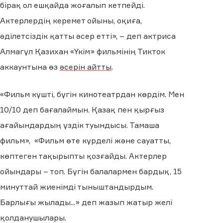
бірақ ол ешқайда жоғалып кетпейді.
Актерлердің керемет ойыны, оқиға,
әділетсіздік қатты әсер етті», – деп актриса
Алмагүл Қазихан «Үкім» фильмінің Тикток
аккаунтына өз
әсерін айтты
.
«Фильм күшті, бүгін кинотеатрдан көрдім. Мен
10/10 деп бағалаймын. Қазақ пен қырғыз
ағайындардың үздік туындысы. Тамаша
фильм», «Фильм өте күрделі және сауатты,
көптеген тақырыпты қозғайды. Актерлер
ойындары – топ. Бүгін балалармен бардық, 15
минуттай жиенімді тыныштандырдым.
Барлығы жылады...» деп жазып жатыр желі
қолданушылары.