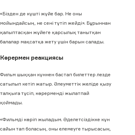
«Бізден де күшті жүйе бар. Не оны
мойындайсың, не сені түтіп жейді». Бұрыннан
қалыптасқан жүйеге қарсылық танытқан
балалар мақсатқа жету үшін барын салады.
Көрермен реакциясы
Фильм шыққан күннен бастап билеттер лезде
сатылып кетіп жатыр. Әлеуметтік желіде қызу
талқыға түсіп, көрерменді жылатпай
қоймады.
«Фильмді көріп жыладым. Әделетсіздікке күн
сайын тап боласың, оны елемеуге тырысасың,