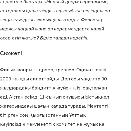
көрсетіле бастады. «Черный двор» сериалының
авторлары әділетсіздік тақырыбына негізделген
жаңа туындыны жарыққа шығарды. Фильмнің
идеясы қандай және ол көрермендерге қалай
әсер етіп жатыр? Бірге талдап көрейік.
Сюжеті
Фильм жанры — драма, триллер. Оқиға желісі
2009 жылды сипаттайды. Дәл осы уақытта 90-
жылдардағы бандиттік жүйенің ізі сақталған
еді. Ақтан есімді 11-сынып оқушысы Ыстықкөл
жағасындағы шағын қалада тұрады. Мектепті
бітірген соң Қырғызстанның Ұлттық
қауіпсіздік мемлекеттік комитетіне жұмысқа