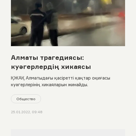
Алматы трагедиясы:
куәгерлердің хикаясы
ҚЖАҚ Алматыдағы қасіретті қаңтар оқиғасы
куәгерлерінің хикаяларын жинайды.
Общество
25.01.2022, 09:48