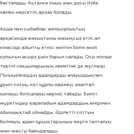
басталады. Ақтанға оның жан досы Куба
көмек көрсетіп, арқау болады.
Ақша мен сыбайлас жемқорлықтың
арқасында жазықтыны жазықсыз етіп, ал
кінәсізді айыпты еткісі келген билік өкілі
қулығын асыру үшін барын салады. Осы жолда
тәртіп сақшыларының көмегіне де жүгінеді.
Полицейлердің адамдарды алауыздықпен
ұрып-соғуы, кісі құрлы көрмеуі, азаптап
қинауы, бопсалауы көрініс табады. Билігі
жүретіндер қарапайым адамдардың өмірімен
ойыншықтай ойнайды. Әділетті соттың
болмауы, адам құқықтарының жерге тапталуы
жан-жақты баяндалады.