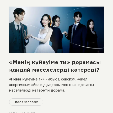
«Менің күйеуіме ти» дорамасы
қандай мәселелерді көтереді?
«Менің күйеуіме ти» - aбьюз, сексизм, «әйел
энергиясы», әйел құқықтары мен оған қатысты
мәселелерді көтеретін дорама.
Права человека
15.03.2024, 02:52