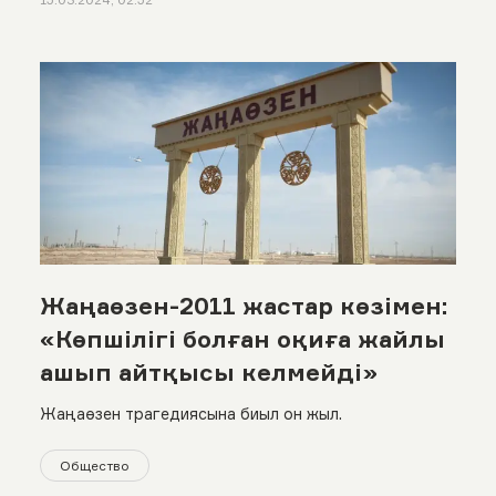
Жаңаөзен-2011 жастар көзімен:
«Көпшілігі болған оқиға жайлы
ашып айтқысы келмейді»
Жаңаөзен трагедиясына биыл он жыл.
Общество