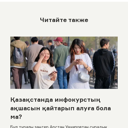
Читайте также
Қазақстанда инфокурстың
ақшасын қайтарып алуға бола
ма?
Бұл туралы заңгер Арстан Уахиповтан сұрадық.