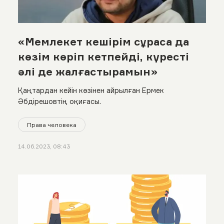
«Мемлекет кешірім сұраса да
көзім көріп кетпейді, күресті
әлі де жалғастырамын»
Қаңтардан кейін көзінен айрылған Ермек
Әбдірешовтің оқиғасы.
Права человека
14.06.2023, 08:43