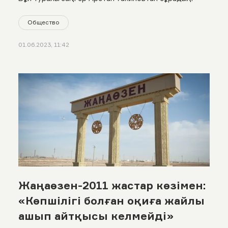
Общество
01.06.2023, 11:42
Жаңаөзен-2011 жастар көзімен:
«Көпшілігі болған оқиға жайлы
ашып айтқысы келмейді»