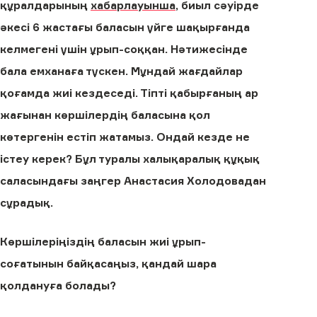
құралдарының
хабарлауынша
, биыл сәуірде
әкесі 6 жастағы баласын үйге шақырғанда
келмегені үшін ұрып-соққан. Нәтижесінде
бала емханаға түскен. Мұндай жағдайлар
қоғамда жиі кездеседі. Тіпті қабырғаның ар
жағынан көршілердің баласына қол
көтергенін естіп жатамыз. Ондай кезде не
істеу керек? Бұл туралы халықаралық құқық
саласындағы заңгер Анастасия Холодовадан
сұрадық.
Көршілеріңіздің баласын жиі ұрып-
соғатынын байқасаңыз, қандай шара
қолдануға болады?