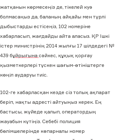
жатқанын көрмесеңіз де, тікелей куә
болмасаңыз да, баланың айқайы мен түрлі
дыбыстарды естісеңіз, 102 номеріне
хабарласып, жағдайды айта аласыз. ҚР Ішкі
істер министрінің 2014 жылғы 17 шілдедегі №
439 б
ұйрығына
сәйкес, құқық қорғау
қызметкерлері түскен шағым-өтініштерге
көңіл аударуы тиіс.
102-ге хабарласқан кезде сіз толық ақпарат
беріп, нақты адресті айтуыңыз керек. Ең
бастысы, жүйеде қалып, оператордың
жауабын күтіңіз. Себебі полиция
бөлімшелерінде көпарналы номер