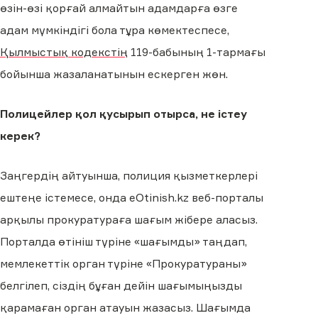
өзін-өзі қорғай алмайтын адамдарға өзге
адам мүмкiндiгi бола тұра көмектеспесе,
Қылмыстық кодекстің
119-бабының 1-тармағы
бойынша жазаланатынын ескерген жөн.
Полицейлер қол қусырып отырса, не істеу
керек?
Заңгердің айтуынша, полиция қызметкерлері
ештеңе істемесе, онда eOtinish.kz веб-порталы
арқылы прокуратураға шағым жібере аласыз.
Порталда өтініш түріне «шағымды» таңдап,
мемлекеттік орган түріне «Прокуратураны»
белгілеп, сіздің бұған дейін шағымыңызды
қарамаған орган атауын жазасыз. Шағымда