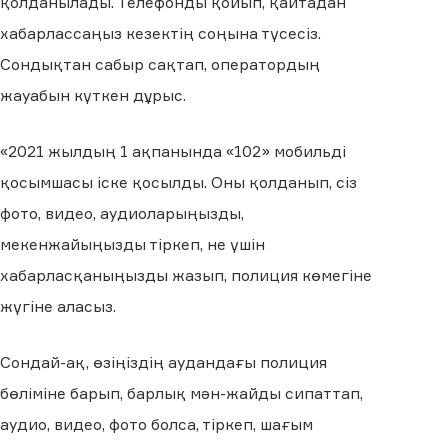
қолданылады. Телефонды қойып, қайтадан
хабарлассаңыз кезектің соңына түсесіз.
Сондықтан сабыр сақтап, оператордың
жауабын күткен дұрыс.
«2021 жылдың 1 ақпанында «102» мобильді
қосымшасы іске қосылды. Оны қолданып, сіз
фото, видео, аудиоларыңызды,
мекенжайыңызды тіркеп, не үшін
хабарласқаныңызды жазып, полиция көмегіне
жүгіне аласыз.
Сондай-ақ, өзіңіздің аудандағы полиция
бөліміне барып, барлық мән-жайды сипаттап,
аудио, видео, фото болса, тіркеп, шағым