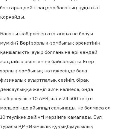
баптарға дейін заңдар баланың құқығын
қорғайды.
Баланы жәбірлеген ата-анаға не болуы
мүмкін? Бәрі зорлық-зомбылық әрекетінің
қаншалықты ауыр болғанына әрі қандай
жағдайға әкелгеніне байланысты. Егер
зорлық-зомбылық нәтижесінде бала
физикалық ауыртпалық сезініп, бірақ
денсаулыққа жеңіл зиян келмесе, онда
жәбірлеушіге 10 АЕК, яғни 34 500 теңге
мөлшерінде айыппұл салынады, не болмаса ол
10 тәулікке дейінгі мерзімге қамалады. Бұл
туралы ҚР «Әкімшілік құқықбұзушылық