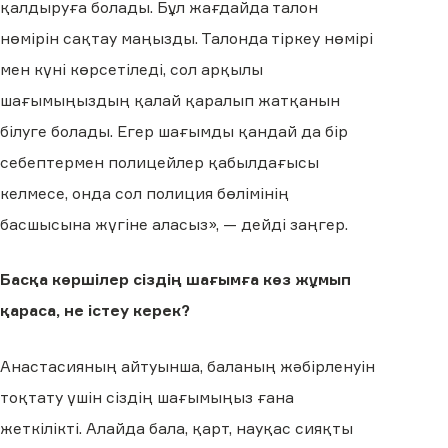
қалдыруға болады. Бұл жағдайда талон
нөмірін сақтау маңызды. Талонда тіркеу нөмірі
мен күні көрсетіледі, сол арқылы
шағымыңыздың қалай қаралып жатқанын
білуге болады. Егер шағымды қандай да бір
себептермен полицейлер қабылдағысы
келмесе, онда сол полиция бөлімінің
басшысына жүгіне аласыз», — дейді заңгер.
Басқа көршілер сіздің шағымға көз жұмып
қараса, не істеу керек?
Анастасияның айтуынша, баланың жәбірленуін
тоқтату үшін сіздің шағымыңыз ғана
жеткілікті. Алайда бала, қарт, науқас сияқты