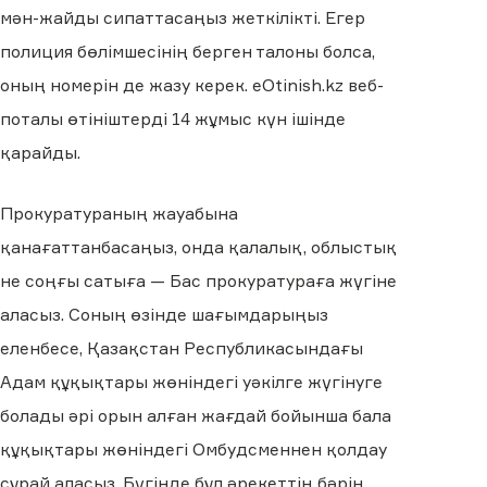
мән-жайды сипаттасаңыз жеткілікті. Егер
полиция бөлімшесінің берген талоны болса,
оның номерін де жазу керек. eOtinish.kz веб-
поталы өтініштерді 14 жұмыс күн ішінде
қарайды.
Прокуратураның жауабына
қанағаттанбасаңыз, онда қалалық, облыстық
не соңғы сатыға — Бас прокуратураға жүгіне
аласыз. Соның өзінде шағымдарыңыз
еленбесе, Қазақстан Республикасындағы
Адам құқықтары жөніндегі уәкілге жүгінуге
болады әрі орын алған жағдай бойынша бала
құқықтары жөніндегі Омбудсменнен қолдау
сұрай аласыз. Бүгінде бұл әрекеттің бәрін