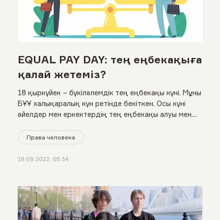
EQUAL PAY DAY: тең еңбекақыға
қалай жетеміз?
18 қыркүйек – бүкіләлемдік тең еңбекақы күні. Мұны
БҰҰ халықаралық күн ретінде бекіткен. Осы күні
әйелдер мен еркектердің тең еңбекақы алуы мен
жалақыдағы айырмашылықты жою жолындағы
мәселелерді талқылайды. Біз де бұл күнге орай
Права человека
Қазақстандағы тең еңбекақы жағдайына
тоқталдық
19.09.2022, 05:34