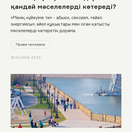
қандай мәселелерді көтереді?
«Менің күйеуіме ти» - aбьюз, сексизм, «әйел
энергиясы», әйел құқықтары мен оған қатысты
мәселелерді көтеретін дорама.
Права человека
15.03.2024, 02:52