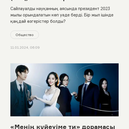
Сайлауалды науқанның аясында президент 2023
жылы орындалатын көп уәде берді. Бір жыл ішінде
қаңдай өзгерістер болды?
Общество
11.01.2024, 06:09
«Менің күйеуіме ти» дорамасы