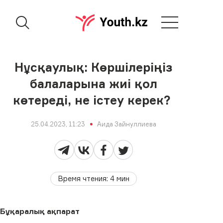
Нұсқаулық: Көршілеріңіз
балаларына жиі қол
көтереді, не істеу керек?
25.04.2023, 11:23
Аида Зайнуллиева
Время чтения
:
4
мин
Бұқаралық ақпарат