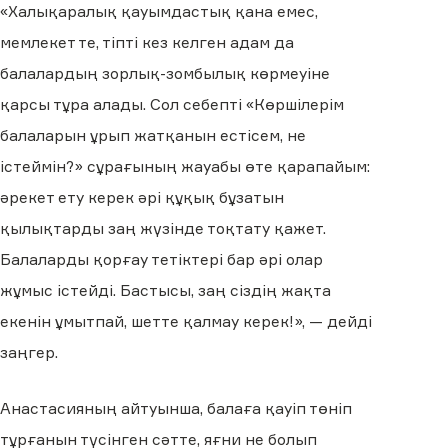
«Халықаралық қауымдастық қана емес,
мемлекет те, тіпті кез келген адам да
балалардың зорлық-зомбылық көрмеуіне
қарсы тұра алады. Сол себепті «Көршілерім
балаларын ұрып жатқанын естісем, не
істеймін?» сұрағының жауабы өте қарапайым:
әрекет ету керек әрі құқық бұзатын
қылықтарды заң жүзінде тоқтату қажет.
Балаларды қорғау тетіктері бар әрі олар
жұмыс істейді. Бастысы, заң сіздің жақта
екенін ұмытпай, шетте қалмау керек!», — дейді
заңгер.
Анастасияның айтуынша, балаға қауіп төніп
тұрғанын түсінген сәтте, яғни не болып