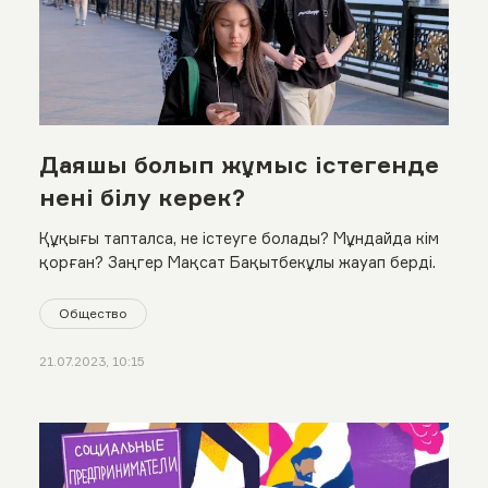
Даяшы болып жұмыс істегенде
нені білу керек?
Құқығы тапталса, не істеуге болады? Мұндайда кім
қорған? Заңгер Мақсат Бақытбекұлы жауап берді.
Общество
21.07.2023, 10:15