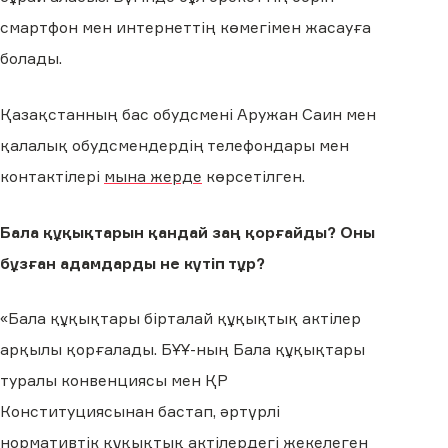
смартфон мен интернеттің көмегімен жасауға
болады.
Қазақстанның бас обудсмені Аружан Саин мен
қалалық обудсмендердің телефондары мен
контактілері
мына жерде
көрсетілген.
Бала құқықтарын қандай заң қорғайды? Оны
бұзған адамдарды не күтіп тұр?
«Бала құқықтары бірталай құқықтық актілер
арқылы қорғалады. БҰҰ-ның Бала құқықтары
туралы конвенциясы мен ҚР
Конституциясынан бастап, әртүрлі
нормативтік құқықтық актілердегі жекелеген