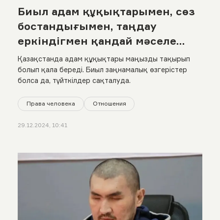
Биыл адам құқықтарымен, сөз
бостандығымен, таңдау
еркіндігмен қандай мәселе
болды? Жылдық статистикаға
Қазақстанда адам құқықтары маңызды тақырып
шолу
болып қала береді. Биыл заңнамалық өзгерістер
болса да, түйткілдер сақталуда.
Права человека
Отношения
29.12.2024, 10:41