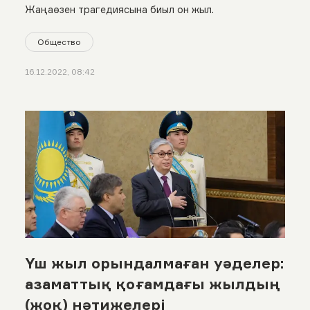
Жаңаөзен трагедиясына биыл он жыл.
Общество
16.12.2022, 08:42
Үш жыл орындалмаған уәделер:
азаматтық қоғамдағы жылдың
(жоқ) нәтижелері