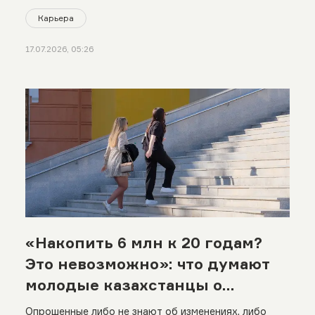
Карьера
17.07.2026, 05:26
«Накопить 6 млн к 20 годам?
Это невозможно»: что думают
молодые казахстанцы о
повышении порогов ЕНПФ
Опрошенные либо не знают об изменениях, либо