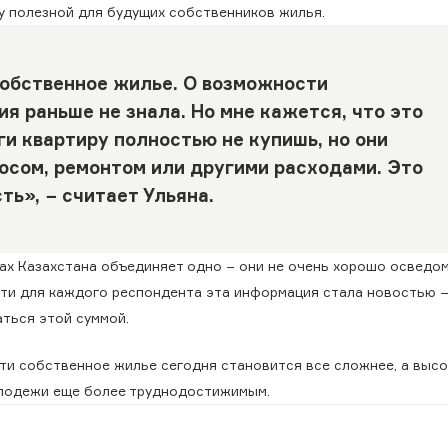
у полезной для будущих собственников жилья.
собственное жилье. О возможности
я раньше не знала. Но мне кажется, что это
ги квартиру полностью не купишь, но они
осом, ремонтом или другими расходами. Это
ь», − считает Ульяна.
дах Казахстана объединяет одно − они не очень хорошо осведо
чти для каждого респондента эта информация стала новостью 
аться этой суммой.
ти собственное жилье сегодня становится все сложнее, а высо
олодежи еще более труднодостижимым.