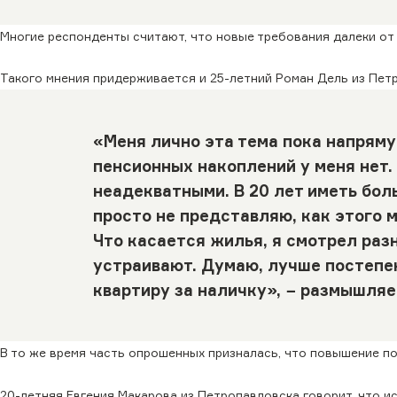
Многие респонденты считают, что новые требования далеки о
Такого мнения придерживается и 25-летний Роман Дель из Пет
«Меня лично эта тема пока напряму
пенсионных накоплений у меня нет.
неадекватными. В 20 лет иметь бол
просто не представляю, как этого 
Что касается жилья, я смотрел разн
устраивают. Думаю, лучше постепе
квартиру за наличку», − размышляе
В то же время часть опрошенных призналась, что повышение пор
20-летняя Евгения Макарова из Петропавловска говорит, что и