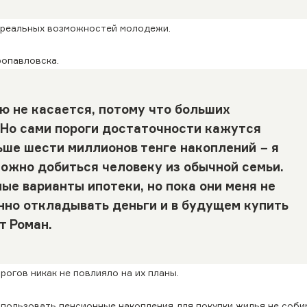
т реальных возможностей молодежи.
ропавловска.
ю не касается, потому что больших
 Но сами пороги достаточности кажутся
ьше шести миллионов тенге накоплений − я
можно добиться человеку из обычной семьи.
ые варианты ипотеки, но пока они меня не
нно откладывать деньги и в будущем купить
т Роман.
огов никак не повлияло на их планы.
спользовать пенсионные накопления для покупки жилья не соби