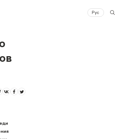
Рус
о
ов
реди
ения