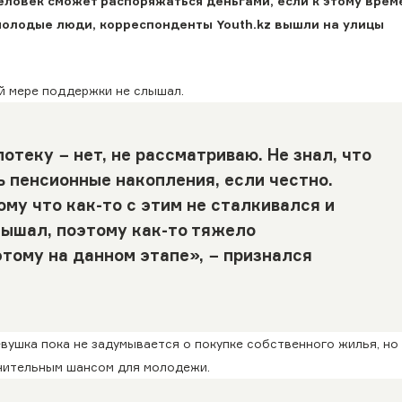
еловек сможет распоряжаться деньгами, если к этому врем
т молодые люди, корреспонденты Youth.kz вышли на улицы
ой мере поддержки не слышал.
отеку − нет, не рассматриваю. Не знал, что
 пенсионные накопления, если честно.
му что как-то с этим не сталкивался и
лышал, поэтому как-то тяжело
тому на данном этапе», − признался
вушка пока не задумывается о покупке собственного жилья, но 
нительным шансом для молодежи.