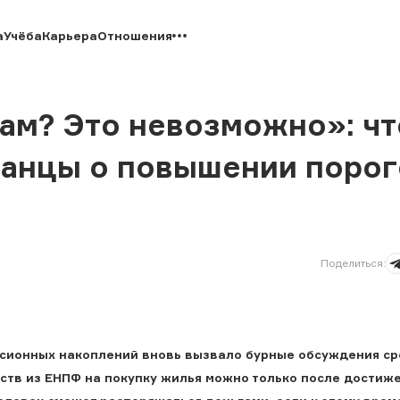
а
Учёба
Карьера
Отношения
дам? Это невозможно»: чт
анцы о повышении порог
Поделиться
:
нсионных накоплений вновь вызвало бурные обсуждения с
дств из ЕНПФ на покупку жилья можно только после достиж