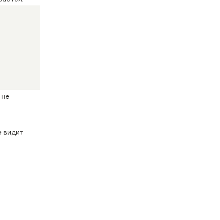
 не
е видит