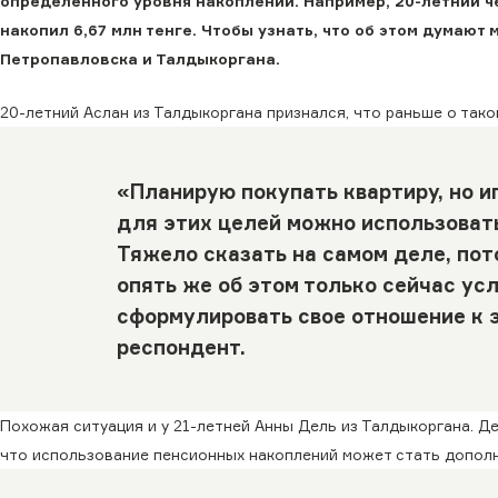
определенного уровня накоплений. Например, 20-летний ч
накопил 6,67 млн тенге. Чтобы узнать, что об этом думаю
Петропавловска и Талдыкоргана.
20-летний Аслан из Талдыкоргана признался, что раньше о так
«Планирую покупать квартиру, но ип
для этих целей можно использовать
Тяжело сказать на самом деле, пото
опять же об этом только сейчас ус
сформулировать свое отношение к э
респондент.
Похожая ситуация и у 21-летней Анны Дель из Талдыкоргана. Де
что использование пенсионных накоплений может стать допол