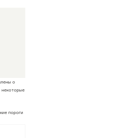
млены о
− некоторые
кие пороги