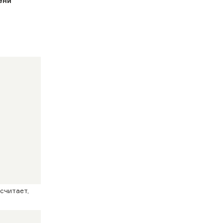
ени
считает,