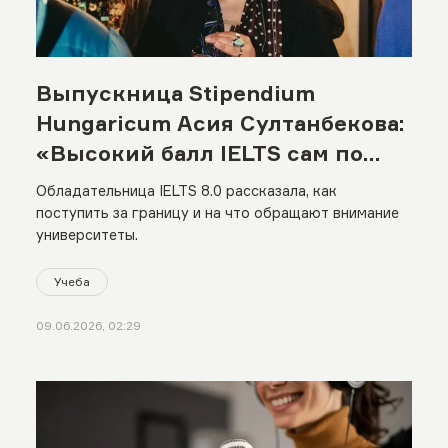
Выпускница Stipendium
Hungaricum Асия Султанбекова:
«Высокий балл IELTS сам по
себе почти не дает
Обладательница IELTS 8.0 рассказала, как
преимуществ»
поступить за границу и на что обращают внимание
университеты.
Учеба
09.06.2026, 02:29