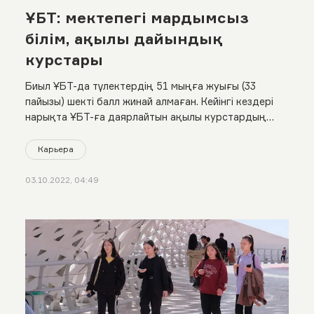
ҰБТ: мектепегі мардымсыз
білім, ақылы дайындық
курстары
Биыл ҰБТ-да түлектердің 51 мыңға жуығы (33
пайызы) шекті балл жинай алмаған. Кейінгі кездері
нарықта ҰБТ-ға даярлайтын ақылы курстардың
саны артып, орта мектептен бөлек арнайы
орталыққа баратын оқушылар да көбейді
Карьера
03.10.2022, 04:49